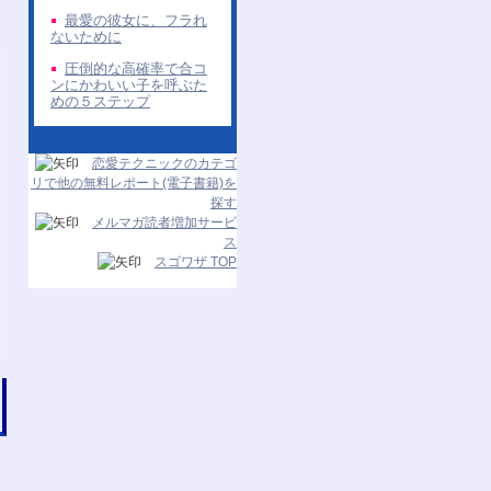
最愛の彼女に、フラれ
ないために
圧倒的な高確率で合コ
ンにかわいい子を呼ぶた
めの５ステップ
恋愛テクニックのカテゴ
リで他の無料レポート(電子書籍)を
探す
メルマガ読者増加サービ
ス
スゴワザ TOP