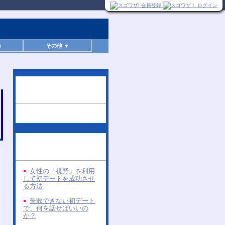
)
その他 ▼
この無料レポートを読
んだ人へのお勧め
同じ著者の無料レポー
ト
女性の「視野」を利用
して初デートを成功させ
る方法
失敗できない初デート
で、何を話せばいいの
か？