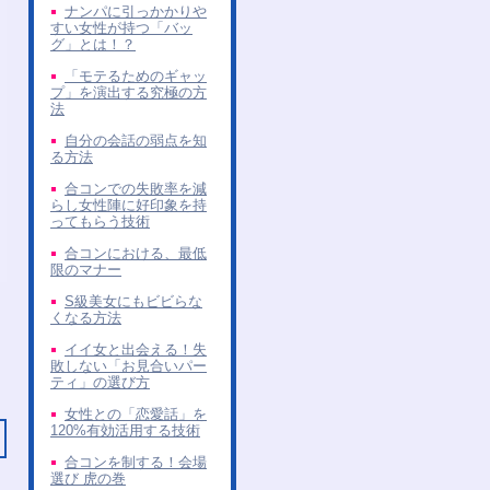
ナンパに引っかかりや
すい女性が持つ「バッ
グ」とは！？
「モテるためのギャッ
プ」を演出する究極の方
法
自分の会話の弱点を知
る方法
合コンでの失敗率を減
らし女性陣に好印象を持
ってもらう技術
合コンにおける、最低
限のマナー
S級美女にもビビらな
くなる方法
イイ女と出会える！失
敗しない「お見合いパー
ティ」の選び方
女性との「恋愛話」を
120%有効活用する技術
合コンを制する！会場
選び 虎の巻