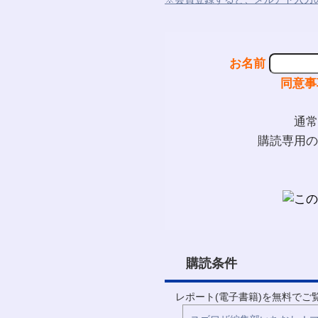
お名前
同意事
通常
購読専用の
購読条件
レポート(電子書籍)を無料で