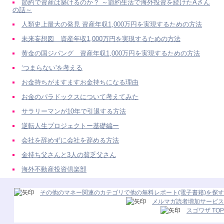
節約で資産は築けるのか？ ～節約生活で海外投資を続けたAさん
の話～
人類史上最大の発見 資産年収1,000万円を実現するための方法
未来妄想図 資産年収1,000万円を実現するための方法
黄金の国ジパング 資産年収1,000万円を実現するための方法
‘つまらない'を考える
お金持ちがますますお金持ちになる理由
お金のパラドックスについて考えてみた
サラリーマンが10年で引退する方法
逆転人生プロジェクトー基礎編ー
会社を辞めずに会社を辞める方法
金持ち父さんと3人の貧乏父さん
海外不動産投資倶楽部
その他のマネー関連のカテゴリで他の無料レポート(電子書籍)を探す
メルマガ読者増加サービス
スゴワザ TOP