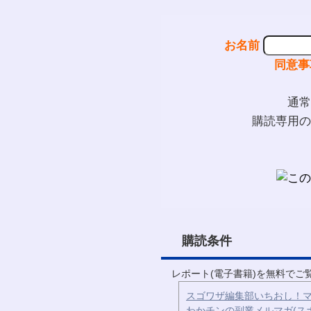
お名前
同意事
通常
購読専用の
購読条件
レポート(電子書籍)を無料で
スゴワザ編集部いちおし！マ
わかチンの副業メルマガ(ス