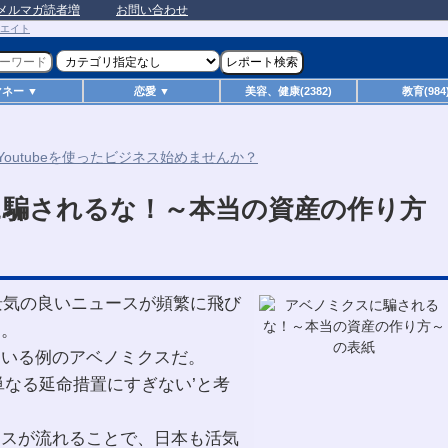
メルマガ読者増
お問い合わせ
マネー ▼
恋愛 ▼
美容、健康(2382)
教育(984
に騙されるな！～本当の資産の作り方
て景気の良いニュースが頻繁に飛び
た。
ている例のアベノミクスだ。
単なる延命措置にすぎない’と考
ースが流れることで、日本も活気