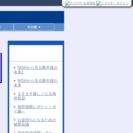
)
その他 ▼
同じ著者の無料レポー
ト
NISAから見る数年後の
未来2
NISAから見る数年後の
未来
ますます厳しくなる海
外投資
海外視察レポート～タ
イ編～
お金持ちになるための
秘密会議
海外投資視察レポー