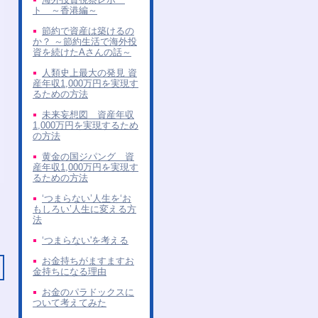
ト ～香港編～
節約で資産は築けるの
か？ ～節約生活で海外投
資を続けたAさんの話～
人類史上最大の発見 資
産年収1,000万円を実現す
るための方法
未来妄想図 資産年収
1,000万円を実現するため
の方法
黄金の国ジパング 資
産年収1,000万円を実現す
るための方法
‘つまらない’人生を‘お
もしろい’人生に変える方
法
‘つまらない'を考える
お金持ちがますますお
金持ちになる理由
お金のパラドックスに
ついて考えてみた