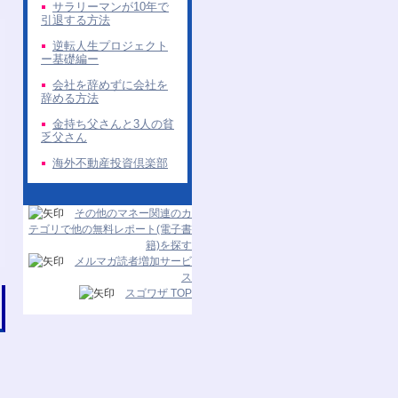
サラリーマンが10年で
引退する方法
逆転人生プロジェクト
ー基礎編ー
会社を辞めずに会社を
辞める方法
金持ち父さんと3人の貧
乏父さん
海外不動産投資倶楽部
その他のマネー関連のカ
テゴリで他の無料レポート(電子書
籍)を探す
メルマガ読者増加サービ
ス
スゴワザ TOP