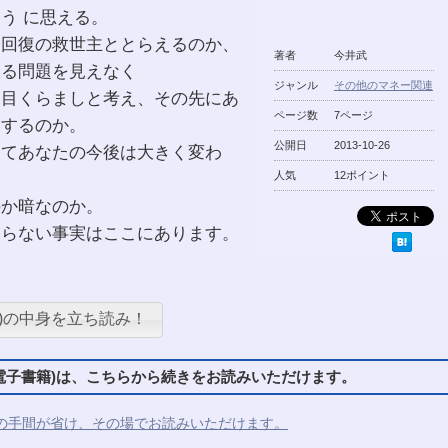
う に思える。
済回復の救世主ととらえるのか、
著者
今井武
いる問題を見えなく
ジャンル
その他のマネー関連
る目くらましと考え、その先にあ
ページ数
7ページ
とするのか。
公開日
2013-10-26
ってあなたの今後は大きく変わ
人気
12ポイント
のか暗なのか。
ならない事実はここにあります。
)の中身を立ち読み！
子書籍)は、こちらから続きをお読みいただけます。
の手間が省け、その場でお読みいただけます。