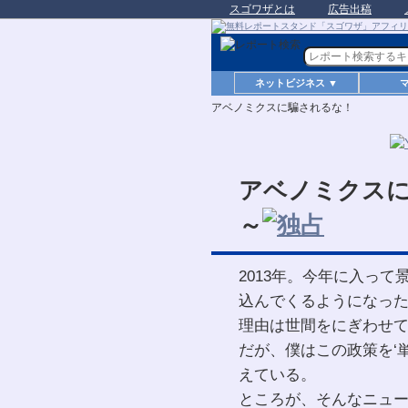
スゴワザとは
広告出稿
ネットビジネス ▼
アベノミクスに騙されるな！
アベノミクス
～
2013年。今年に入っ
込んでくるようになっ
理由は世間をにぎわせ
だが、僕はこの政策を‘
えている。
ところが、そんなニュ