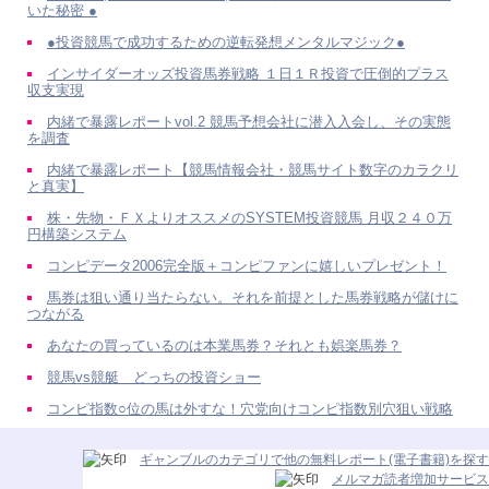
いた秘密 ●
●投資競馬で成功するための逆転発想メンタルマジック●
インサイダーオッズ投資馬券戦略 １日１Ｒ投資で圧倒的プラス
収支実現
内緒で暴露レポートvol.2 競馬予想会社に潜入入会し、その実態
を調査
内緒で暴露レポート【競馬情報会社・競馬サイト数字のカラクリ
と真実】
株・先物・ＦＸよりオススメのSYSTEM投資競馬 月収２４０万
円構築システム
コンピデータ2006完全版＋コンピファンに嬉しいプレゼント！
馬券は狙い通り当たらない。それを前提とした馬券戦略が儲けに
つながる
あなたの買っているのは本業馬券？それとも娯楽馬券？
競馬vs競艇 どっちの投資ショー
コンピ指数○位の馬は外すな！穴党向けコンピ指数別穴狙い戦略
ギャンブルのカテゴリで他の無料レポート(電子書籍)を探す
メルマガ読者増加サービス