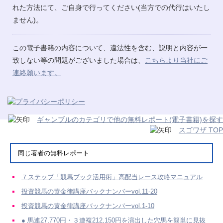
れた方法にて、ご自身で行ってください(当方での代行はいたし
ません)。
この電子書籍の内容について、違法性を含む、説明と内容が一
致しない等の問題がございました場合は、
こちらより当社にご
連絡願います。
ギャンブルのカテゴリで他の無料レポート(電子書籍)を探す
スゴワザ TOP
同じ著者の無料レポート
７ステップ「競馬ブック活用術」高配当レース攻略マニュアル
投資競馬の黄金律講座バックナンバーvol.11-20
投資競馬の黄金律講座バックナンバーvol.1-10
● 馬連27,770円・３連複212,150円を演出した穴馬を簡単に見抜