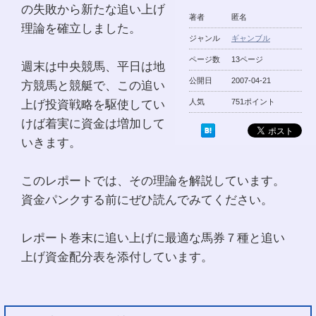
の失敗から新たな追い上げ
著者
匿名
理論を確立しました。
ジャンル
ギャンブル
ページ数
13ページ
週末は中央競馬、平日は地
公開日
2007-04-21
方競馬と競艇で、この追い
上げ投資戦略を駆使してい
人気
751ポイント
けば着実に資金は増加して
いきます。
このレポートでは、その理論を解説しています。
資金パンクする前にぜひ読んでみてください。
レポート巻末に追い上げに最適な馬券７種と追い
上げ資金配分表を添付しています。