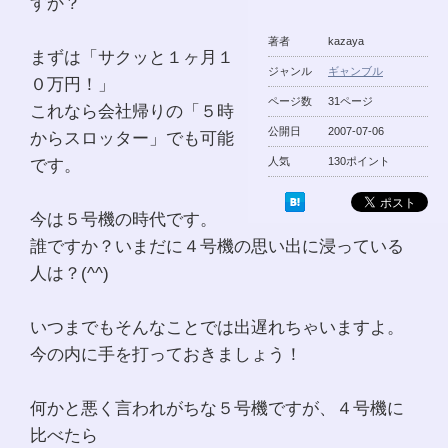
すか？
著者
kazaya
まずは「サクッと１ヶ月１
ジャンル
ギャンブル
０万円！」
ページ数
31ページ
これなら会社帰りの「５時
公開日
2007-07-06
からスロッター」でも可能
です。
人気
130ポイント
今は５号機の時代です。
誰ですか？いまだに４号機の思い出に浸っている
人は？(^^)
いつまでもそんなことでは出遅れちゃいますよ。
今の内に手を打っておきましょう！
何かと悪く言われがちな５号機ですが、４号機に
比べたら