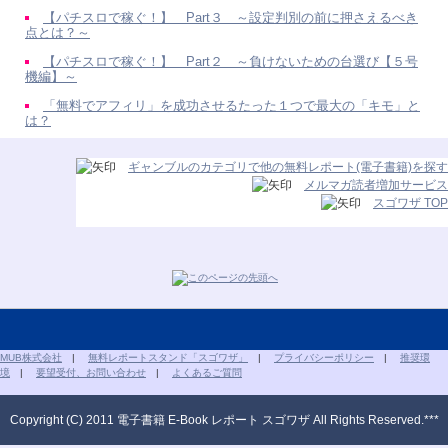
【パチスロで稼ぐ！】 Part３ ～設定判別の前に押さえるべき
点とは？～
【パチスロで稼ぐ！】 Part２ ～負けないための台選び【５号
機編】～
「無料でアフィリ」を成功させるたった１つで最大の「キモ」と
は？
ギャンブルのカテゴリで他の無料レポート(電子書籍)を探す
メルマガ読者増加サービス
スゴワザ TOP
MUB株式会社
|
無料レポートスタンド「スゴワザ」
|
プライバシーポリシー
|
推奨環
境
|
要望受付、お問い合わせ
|
よくあるご質問
Copyright (C) 2011 電子書籍 E-Book レポート スゴワザ All Rights Reserved.***