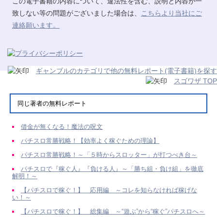
この電子書籍の内容について、違法性を含む、説明と内容が一
致しない等の問題がございました場合は、
こちらより当社にご
連絡願います。
ギャンブルのカテゴリで他の無料レポート(電子書籍)を探す
スゴワザ TOP
同じ著者の無料レポート
借金が無くなる！魔法の呪文
パチスロ常勝戦略！【効率よく稼ぐための理論】
パチスロ常勝戦略！～「５時からスロッター」が打つべき台～
パチスロで『稼ぐ人』『負ける人』～「勝ち組・負け組」を徹底
解明！～
【パチスロで稼ぐ！】 応用編 ～コレを知らなければ稼げな
い！～
【パチスロで稼ぐ！】 総集編 ～“遊ぶ”から“稼ぐ”パチスロへ～