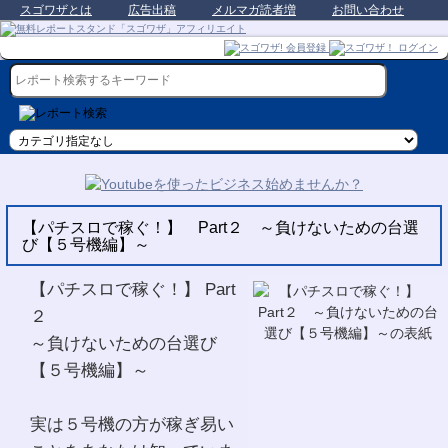
スゴワザとは
広告出稿
メルマガ読者増
お問い合わせ
【パチスロで稼ぐ！】 Part２ ～負けないための台選
び【５号機編】～
【パチスロで稼ぐ！】 Part
２
～負けないための台選び
【５号機編】～
実は５号機の方が稼ぎ易い