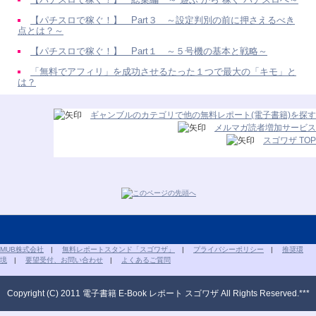
【パチスロで稼ぐ！】 Part３ ～設定判別の前に押さえるべき
点とは？～
【パチスロで稼ぐ！】 Part１ ～５号機の基本と戦略～
「無料でアフィリ」を成功させるたった１つで最大の「キモ」と
は？
ギャンブルのカテゴリで他の無料レポート(電子書籍)を探す
メルマガ読者増加サービス
スゴワザ TOP
MUB株式会社
|
無料レポートスタンド「スゴワザ」
|
プライバシーポリシー
|
推奨環
境
|
要望受付、お問い合わせ
|
よくあるご質問
Copyright (C) 2011 電子書籍 E-Book レポート スゴワザ All Rights Reserved.***