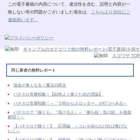
この電子書籍の内容について、違法性を含む、説明と内容が一
致しない等の問題がございました場合は、
こちらより当社にご
連絡願います。
ギャンブルのカテゴリで他の無料レポート(電子書籍)を探す
スゴワザ TOP
同じ著者の無料レポート
借金が無くなる！魔法の呪文
パチスロ常勝戦略！【効率よく稼ぐための理論】
パチスロ常勝戦略！～「５時からスロッター」が打つべき台～
パチスロで『稼ぐ人』『負ける人』～「勝ち組・負け組」を徹底
解明！～
【パチスロで稼ぐ！】 応用編 ～コレを知らなければ稼げな
い！～
【パチスロで稼ぐ！】 総集編 ～“遊ぶ”から“稼ぐ”パチスロへ～