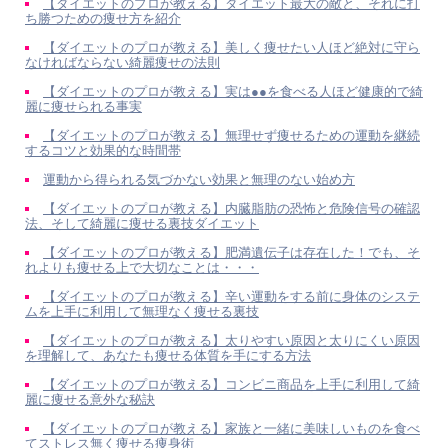
【ダイエットのプロが教える】ダイエット最大の敵と、それに打
ち勝つための痩せ方を紹介
【ダイエットのプロが教える】美しく痩せたい人ほど絶対に守ら
なければならない綺麗痩せの法則
【ダイエットのプロが教える】実は●●を食べる人ほど健康的で綺
麗に痩せられる事実
【ダイエットのプロが教える】無理せず痩せるための運動を継続
するコツと効果的な時間帯
運動から得られる気づかない効果と無理のない始め方
【ダイエットのプロが教える】内臓脂肪の恐怖と危険信号の確認
法、そして綺麗に痩せる裏技ダイエット
【ダイエットのプロが教える】肥満遺伝子は存在した！でも、そ
れよりも痩せる上で大切なことは・・・
【ダイエットのプロが教える】辛い運動をする前に身体のシステ
ムを上手に利用して無理なく痩せる裏技
【ダイエットのプロが教える】太りやすい原因と太りにくい原因
を理解して、あなたも痩せる体質を手にする方法
【ダイエットのプロが教える】コンビニ商品を上手に利用して綺
麗に痩せる意外な秘訣
【ダイエットのプロが教える】家族と一緒に美味しいものを食べ
てストレス無く痩せる痩身術