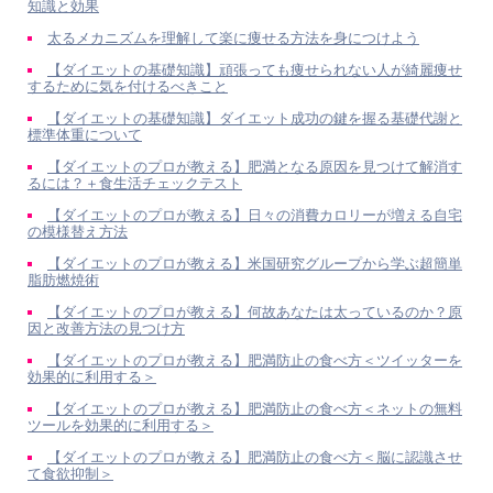
知識と効果
太るメカニズムを理解して楽に痩せる方法を身につけよう
【ダイエットの基礎知識】頑張っても痩せられない人が綺麗痩せ
するために気を付けるべきこと
【ダイエットの基礎知識】ダイエット成功の鍵を握る基礎代謝と
標準体重について
【ダイエットのプロが教える】肥満となる原因を見つけて解消す
るには？＋食生活チェックテスト
【ダイエットのプロが教える】日々の消費カロリーが増える自宅
の模様替え方法
【ダイエットのプロが教える】米国研究グループから学ぶ超簡単
脂肪燃焼術
【ダイエットのプロが教える】何故あなたは太っているのか？原
因と改善方法の見つけ方
【ダイエットのプロが教える】肥満防止の食べ方＜ツイッターを
効果的に利用する＞
【ダイエットのプロが教える】肥満防止の食べ方＜ネットの無料
ツールを効果的に利用する＞
【ダイエットのプロが教える】肥満防止の食べ方＜脳に認識させ
て食欲抑制＞