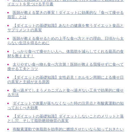
イエットを見つける手引書
医師が教える驚きの事実！ダイエットに効果的な『食べて痩せる
脂質』とは
【ダイエットの基礎知識】あなたの健康を奪うダイエット食品と
サプリメントの真実
医師が教える痩せるための上手な食べ方とその理由。日頃から太
らない生活を得るために
しっかり食べて痩せたい人へ。体脂肪を減らしてくれる最高の食
材を教えます！
太りやすい食べ物も食べ方次第！医師が教える我慢せずに食べて
痩せる工夫とコツ
【ダイエットの基礎知識】女性必見！ホルモン周期による痩せ日
の真実と主婦が太る原因
食べ過ぎてしまうメカニズムと食べ過ぎない工夫で効果的に痩せ
る方法
ダイエットで体重が落ちなくなった時の注意点と有酸素運動の知
っておくべき効果
【ダイエットの基礎知識】ダイエットしないことのメリットと落
とし穴、そして脂肪燃焼物質の真実
有酸素運動で体脂肪を効率的に燃焼させたいなら知っておきたい