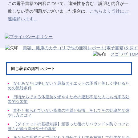
この電子書籍の内容について、違法性を含む、説明と内容が一
致しない等の問題がございました場合は、
こちらより当社にご
連絡願います。
美容、健康のカテゴリで他の無料レポート(電子書籍)を探す
スゴワザ TOP
同じ著者の無料レポート
なぜあなたは痩せない？最新ダイエットの矛盾と美しく痩せるた
めの絶対条件
日頃からできる体脂肪を燃やすための運動不足な人にも出来る効
果的な習慣
意外と知られていない脂肪の性質と特徴、そしてその効率的な燃
やし方とは？
【ダイエットの基礎知識】頑張った後のリバウンドを防ぐコツと
誰もが願う部分やせの真実
あなたの肥満タイプはどれ？自分の太り方を把握して効果的なダ