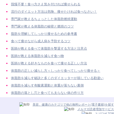
我慢不要！食べ方さえ気を付ければ痩せられる
流行のダイエット方法は危険、痩せたければ食べなさい！
専門家が教えるちょっとした体脂肪燃焼運動
専門家が教える体脂肪の秘密と燃焼のコツ
脂肪を理解してしっかり痩せるための参考書
食べて痩せながら成人病を予防するコツ
医師が教える食べて体脂肪を撃退する方法と注意点
医師が教える体脂肪を減らす食べ物
医師が教える好きなものを食べて痩せる正しい方法
体脂肪の正しい減らし方＜しっかり食べてしっかり痩せる＞
体脂肪を減らす秘訣と多くのダイエッターが損している勘違い
体脂肪を減らす有酸素運動と体重が落ちない裏側
体脂肪の落とし穴と食べても太らない体の作り方
美容、健康のカテゴリで他の無料レポート(電子書籍)を探す
メルマガ読者増加サービス
スゴワザ TOP