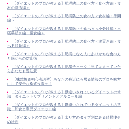
【ダイエットのプロが教える】肥満防止の食べ方＜食べ方編・食
材の特徴編＞
【ダイエットのプロが教える】肥満防止の食べ方＜食材編・手間
編＞
【ダイエットのプロが教える】肥満防止の食べ方＜小分け編・早
寝早起き編・個食編＞
【ダイエットのプロが教える】肥満防止の食べ方＜箸置き編・食
べる順番編＞
【ダイエットのプロが教える】肥満になる人にありがちな食べ方
と脳からの防止術
【ダイエットのプロが教える】肥満チェック！当てはまっていた
らあなたも要注意
【株式投資初心者講習】あなたの身近にも居る情報のプロを味方
にして安全な株式投資を！
【ダイエットのプロが教える】勘違いされているダイエットの常
識 ダイエットサプリメントとアルコール編
【ダイエットのプロが教える】勘違いされているダイエットの常
識 和食と単品ダイエット編
【ダイエットのプロが教える】太り方のタイプ別にみる綺麗痩せ
の法則