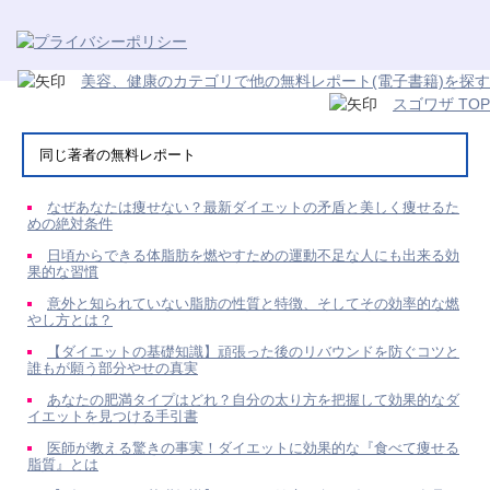
美容、健康のカテゴリで他の無料レポート(電子書籍)を探す
スゴワザ TOP
同じ著者の無料レポート
なぜあなたは痩せない？最新ダイエットの矛盾と美しく痩せるた
めの絶対条件
日頃からできる体脂肪を燃やすための運動不足な人にも出来る効
果的な習慣
意外と知られていない脂肪の性質と特徴、そしてその効率的な燃
やし方とは？
【ダイエットの基礎知識】頑張った後のリバウンドを防ぐコツと
誰もが願う部分やせの真実
あなたの肥満タイプはどれ？自分の太り方を把握して効果的なダ
イエットを見つける手引書
医師が教える驚きの事実！ダイエットに効果的な『食べて痩せる
脂質』とは