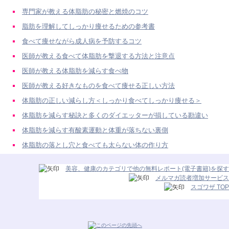
専門家が教える体脂肪の秘密と燃焼のコツ
脂肪を理解してしっかり痩せるための参考書
食べて痩せながら成人病を予防するコツ
医師が教える食べて体脂肪を撃退する方法と注意点
医師が教える体脂肪を減らす食べ物
医師が教える好きなものを食べて痩せる正しい方法
体脂肪の正しい減らし方＜しっかり食べてしっかり痩せる＞
体脂肪を減らす秘訣と多くのダイエッターが損している勘違い
体脂肪を減らす有酸素運動と体重が落ちない裏側
体脂肪の落とし穴と食べても太らない体の作り方
美容、健康のカテゴリで他の無料レポート(電子書籍)を探す
メルマガ読者増加サービス
スゴワザ TOP