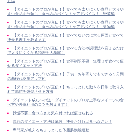
豆編
【ダイエットのプロが直伝！】食べても太りにくい食品と太りや
すい食品を分類し、食べ方のポイントをアドバイス！ 野菜編
【ダイエットのプロが直伝！】食べても太りにくい食品と太りや
すい食品を分類し、食べ方のポイントをアドバイス！ 穀物編
【ダイエットのプロが直伝！】食べてないのに太る原因と食べて
痩せる理由を教えます
【ダイエットのプロが直伝！】食べる方法や調理法を変えるだけ
で太りにくくなる秘密を大暴露！
【ダイエットのプロが直伝！】食事制限不要！無理せず食べて痩
せるダイエット方法
【ダイエットのプロが直伝！】子供・お年寄りでもできる５分間
の基礎代謝量アップ術
【ダイエットのプロが直伝！】ちょっとした動きを日常に取り入
れて脂肪を燃焼させる方法
ダイエット成功への道！ダイエットのプロが上手なスイーツの食
べ方や外食利用のコツを教えます！
我慢不要！食べ方さえ気を付ければ痩せられる
流行のダイエット方法は危険、痩せたければ食べなさい！
専門家が教えるちょっとした体脂肪燃焼運動