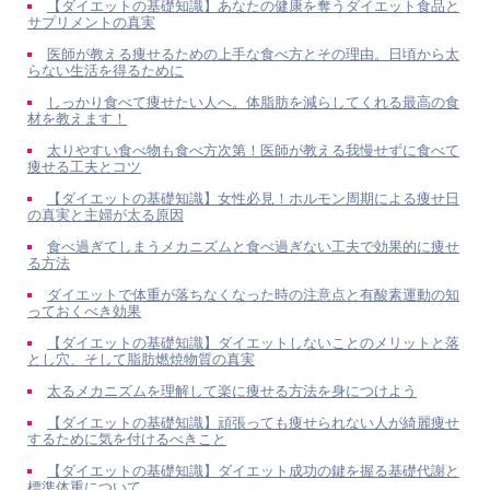
【ダイエットの基礎知識】あなたの健康を奪うダイエット食品と
サプリメントの真実
医師が教える痩せるための上手な食べ方とその理由。日頃から太
らない生活を得るために
しっかり食べて痩せたい人へ。体脂肪を減らしてくれる最高の食
材を教えます！
太りやすい食べ物も食べ方次第！医師が教える我慢せずに食べて
痩せる工夫とコツ
【ダイエットの基礎知識】女性必見！ホルモン周期による痩せ日
の真実と主婦が太る原因
食べ過ぎてしまうメカニズムと食べ過ぎない工夫で効果的に痩せ
る方法
ダイエットで体重が落ちなくなった時の注意点と有酸素運動の知
っておくべき効果
【ダイエットの基礎知識】ダイエットしないことのメリットと落
とし穴、そして脂肪燃焼物質の真実
太るメカニズムを理解して楽に痩せる方法を身につけよう
【ダイエットの基礎知識】頑張っても痩せられない人が綺麗痩せ
するために気を付けるべきこと
【ダイエットの基礎知識】ダイエット成功の鍵を握る基礎代謝と
標準体重について