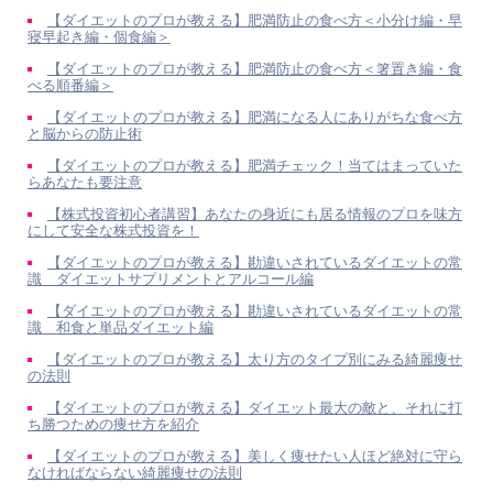
【ダイエットのプロが教える】肥満防止の食べ方＜小分け編・早
寝早起き編・個食編＞
【ダイエットのプロが教える】肥満防止の食べ方＜箸置き編・食
べる順番編＞
【ダイエットのプロが教える】肥満になる人にありがちな食べ方
と脳からの防止術
【ダイエットのプロが教える】肥満チェック！当てはまっていた
らあなたも要注意
【株式投資初心者講習】あなたの身近にも居る情報のプロを味方
にして安全な株式投資を！
【ダイエットのプロが教える】勘違いされているダイエットの常
識 ダイエットサプリメントとアルコール編
【ダイエットのプロが教える】勘違いされているダイエットの常
識 和食と単品ダイエット編
【ダイエットのプロが教える】太り方のタイプ別にみる綺麗痩せ
の法則
【ダイエットのプロが教える】ダイエット最大の敵と、それに打
ち勝つための痩せ方を紹介
【ダイエットのプロが教える】美しく痩せたい人ほど絶対に守ら
なければならない綺麗痩せの法則