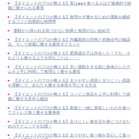
【ダイエットのプロが教える】実は●●を食べる人ほど健康的で綺
麗に痩せられる事実
【ダイエットのプロが教える】無理せず痩せるための運動を継続
するコツと効果的な時間帯
運動から得られる気づかない効果と無理のない始め方
【ダイエットのプロが教える】内臓脂肪の恐怖と危険信号の確認
法、そして綺麗に痩せる裏技ダイエット
【ダイエットのプロが教える】肥満遺伝子は存在した！でも、そ
れよりも痩せる上で大切なことは・・・
【ダイエットのプロが教える】辛い運動をする前に身体のシステ
ムを上手に利用して無理なく痩せる裏技
【ダイエットのプロが教える】太りやすい原因と太りにくい原因
を理解して、あなたも痩せる体質を手にする方法
【ダイエットのプロが教える】コンビニ商品を上手に利用して綺
麗に痩せる意外な秘訣
【ダイエットのプロが教える】家族と一緒に美味しいものを食べ
てストレス無く痩せる痩身術
【ダイエットのプロが教える】太りにくい食生活を身につけるた
めのテクニックを伝授！
【ダイエットのプロが教える】太りやすい食べ物を安心して食べ