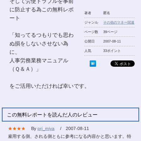
そして労使トラブルを事前
に防止する為この無料レポ
著者
匿名
ート
ジャンル
その他のマネー関連
ページ数
39ページ
「知ってるつもりでも思わ
公開日
2007-08-11
ぬ損をしないさせない為
に、
人気
33ポイント
人事労務業務マニュアル
（Ｑ＆Ａ）」
をご活用いただければ幸いです。
この無料レポートを読んだ人のレビュー
★★★★
By
prj_miya
/ 2007-08-11
雇用する側、される側ともに参考になる内容かと思います。特