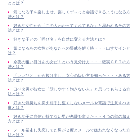
ととは？
気になる子を楽しませ、楽しくず～っと会話できるようになる方
法とは？
好きな女性から「この人わかってくれてるな」と思われるその方
法とは？
好きな子との「呼び名」を自然に変える方法とは？
気になるあの女性があなたへの警戒を解く時・・・出すサインと
は？
今夜の狙い目はあの女だ！という見分け方・・・確実ＧＥＴの方
法とは？
「いいひと」から抜け出し、女心の扱い方を知った・・・ある方
法とは？
口ベタ男が彼女に「話しやすく飽きない人」と思ってもらえる方
法とは？
好きな気持ちを抑え相手に重くしないメールや電話で注意すべき
事とは？
好きな子に自信が持てない男が恋愛を変えた・・４つの壁の超え
方とは？
メール暴走し失恋してた男が２度とメールで嫌われなくなった方
法とは？