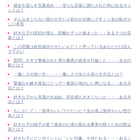
彼女を濡らす言葉攻め・・淫らな言葉に満たされた時に出るサイ
ンとは？
そんなぎこちない脱がせ方じゃ初Ｈが台無しです！＋女の恥ずか
しい本音
好きな子の笑顔が増え、距離がグッと縮まった・・ある５つの言
葉とは？
この恋愛は絶対成功させたいんだ！と思っているあなただけ読ん
で下さい
質問しすぎで警戒された男が最悪の状況を打破した・・・ある行
動とは？
「優しさの使い方」・・・優しさで女心を揺らす方法とは？
警戒心を解き彼女にとって一番居心地のいい男になる・・ある方
法とは？
好きな子から意識され始め、存在感も大きくなった・・・ある方
法とは？
もしかして・・気持ちいいフリだった？女が喜ぶ気持ちいい性行
為とは？
好きな子の様子が変？彼女の心境が変わる事実や防ぐための防止
策とは？
好きな子にピンポイントに「いい印象」を持たれる・・・あるこ