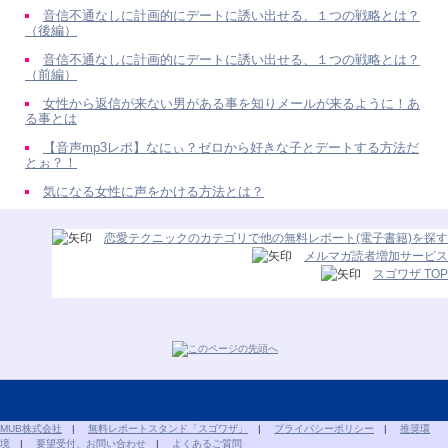
音信不通なしに計画的にデートに誘い出せる、１つの戦略とは？
（後編）
音信不通なしに計画的にデートに誘い出せる、１つの戦略とは？
（前編）
女性から返信が来ない男がある事を知りメールが来るように！あ
る事とは
【音声mp3レポ】なにぃ？ゼロから好きな子とデートする方法だ
とぉ？！
気になる女性に声をかける方法とは？
恋愛テクニックのカテゴリで他の無料レポート(電子書籍)を探す
メルマガ読者増加サービス
スゴワザ TOP
MUB株式会社
|
無料レポートスタンド「スゴワザ」
|
プライバシーポリシー
|
推奨環
境
|
要望受付、お問い合わせ
|
よくあるご質問