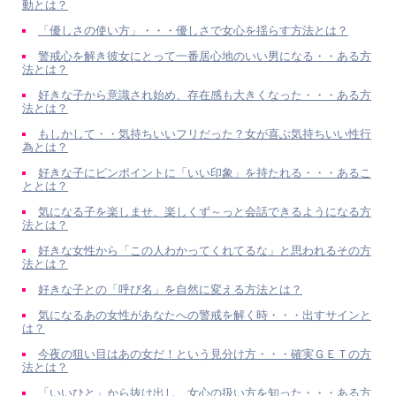
動とは？
「優しさの使い方」・・・優しさで女心を揺らす方法とは？
警戒心を解き彼女にとって一番居心地のいい男になる・・ある方
法とは？
好きな子から意識され始め、存在感も大きくなった・・・ある方
法とは？
もしかして・・気持ちいいフリだった？女が喜ぶ気持ちいい性行
為とは？
好きな子にピンポイントに「いい印象」を持たれる・・・あるこ
ととは？
気になる子を楽しませ、楽しくず～っと会話できるようになる方
法とは？
好きな女性から「この人わかってくれてるな」と思われるその方
法とは？
好きな子との「呼び名」を自然に変える方法とは？
気になるあの女性があなたへの警戒を解く時・・・出すサインと
は？
今夜の狙い目はあの女だ！という見分け方・・・確実ＧＥＴの方
法とは？
「いいひと」から抜け出し、女心の扱い方を知った・・・ある方