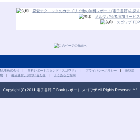
恋愛テクニックのカテゴリで他の無料レポート(電子書籍)を探す
メルマガ読者増加サービス
スゴワザ TOP
MUB株式会社
|
無料レポートスタンド「スゴワザ」
|
プライバシーポリシー
|
推奨環
境
|
要望受付、お問い合わせ
|
よくあるご質問
Copyright (C) 2011 電子書籍 E-Book レポート スゴワザ All Rights Reserved.***