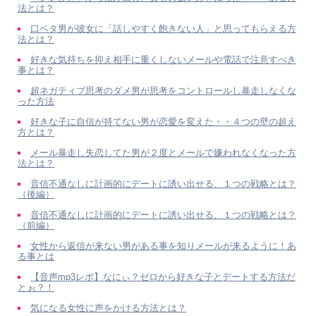
法とは？
口ベタ男が彼女に「話しやすく飽きない人」と思ってもらえる方
法とは？
好きな気持ちを抑え相手に重くしないメールや電話で注意すべき
事とは？
超ネガティブ思考のダメ男が思考をコントロールし暴走しなくな
った方法
好きな子に自信が持てない男が恋愛を変えた・・４つの壁の超え
方とは？
メール暴走し失恋してた男が２度とメールで嫌われなくなった方
法とは？
音信不通なしに計画的にデートに誘い出せる、１つの戦略とは？
（後編）
音信不通なしに計画的にデートに誘い出せる、１つの戦略とは？
（前編）
女性から返信が来ない男がある事を知りメールが来るように！あ
る事とは
【音声mp3レポ】なにぃ？ゼロから好きな子とデートする方法だ
とぉ？！
気になる女性に声をかける方法とは？