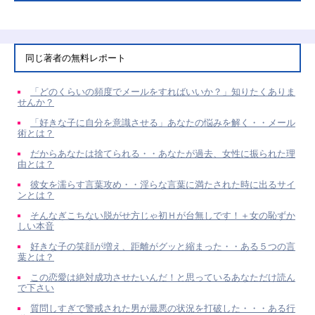
同じ著者の無料レポート
「どのくらいの頻度でメールをすればいいか？」知りたくありま
せんか？
「好きな子に自分を意識させる」あなたの悩みを解く・・メール
術とは？
だからあなたは捨てられる・・あなたが過去、女性に振られた理
由とは？
彼女を濡らす言葉攻め・・淫らな言葉に満たされた時に出るサイ
ンとは？
そんなぎこちない脱がせ方じゃ初Ｈが台無しです！＋女の恥ずか
しい本音
好きな子の笑顔が増え、距離がグッと縮まった・・ある５つの言
葉とは？
この恋愛は絶対成功させたいんだ！と思っているあなただけ読ん
で下さい
質問しすぎで警戒された男が最悪の状況を打破した・・・ある行