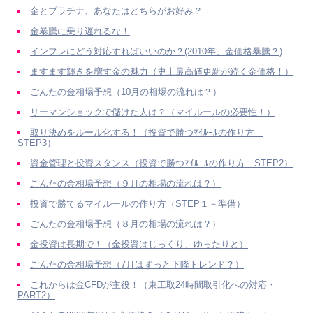
金とプラチナ、あなたはどちらがお好み？
金暴騰に乗り遅れるな！
インフレにどう対応すればいいのか？(2010年、金価格暴騰？)
ますます輝きを増す金の魅力（史上最高値更新が続く金価格！）
ごんたの金相場予想（10月の相場の流れは？）
リーマンショックで儲けた人は？（マイルールの必要性！）
取り決めをルール化する！（投資で勝つﾏｲﾙｰﾙの作り方
STEP3）
資金管理と投資スタンス（投資で勝つﾏｲﾙｰﾙの作り方 STEP2）
ごんたの金相場予想（９月の相場の流れは？）
投資で勝てるマイルールの作り方（STEP１－準備）
ごんたの金相場予想（８月の相場の流れは？）
金投資は長期で！（金投資はじっくり、ゆったりと）
ごんたの金相場予想（7月はずっと下降トレンド？）
これからは金CFDが主役！（東工取24時間取引化への対応・
PART2）