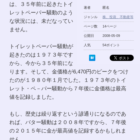
は、３５年前に起きたトイ
著者
匿名
レットペーパー騒動のよう
ジャンル
株、投資、不動産等
な状況には、未だなってい
ページ数
14ページ
ません。
公開日
2008-05-09
トイレットペーパー騒動が
人気
54ポイント
起きたのは１９７３年です
から、今から３５年前にな
ります。そして、金価格が6,470円のピークをつけ
たのが１９８０年１月でした。１９７３年のトイ
レット・ペ－パー騒動から７年後に金価格は最高
値を記録しました。
もし、歴史は繰り返すという諺通りになるのであ
れば、バター騒動は２００８年ですから、７年後
の２０１５年に金が最高値を記録するかもしれま
せん。