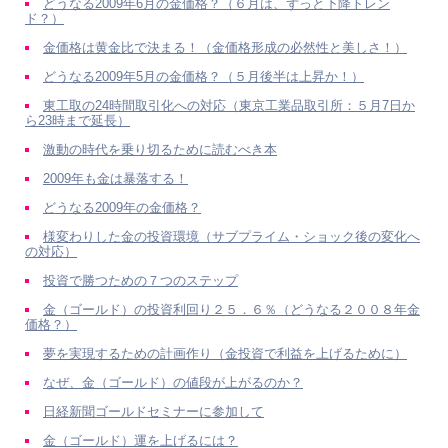
どうなる2009年6月の金価格？（６月は、ずっと下降トレン
ド？）
金価格は黄金比で決まる！（金価格形成の必然性と美しさ！）
どうなる2009年5月の金価格？（５月後半は上昇か！）
東工取の24時間取引化への対応（東京工業品取引所：５月7日か
ら23時まで延長）
激動の時代を乗り切るために読むべき本
2009年も金は暴落する！
どうなる2009年の金価格？
様変わりした金の投資環境（サブプライム・ショック後の変化へ
の対応）
投資で勝つための７つのステップ
金（ゴールド）の投資利回り２５．６％（どうなる２００８年金
価格？）
夢を実現するための計画作り（金投資で利益を上げるために）
なぜ、金（ゴールド）の値段が上がるのか？
日経新聞ゴールドセミナーに参加して
金（ゴールド）運を上げるには？