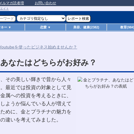
メルマガ読者増
お問い合わせ
マネー ▼
恋愛 ▼
美容、健康(2382)
教育(984
、あなたはどちらがお好み？
も、その美しい輝きで昔から人々
た。最近では投資の対象として見
貴金属への投資を考えるときに、
にしようか悩んでいる人が増えて
のために、金とプラチナの魅力を
ての違いを考えてみました。