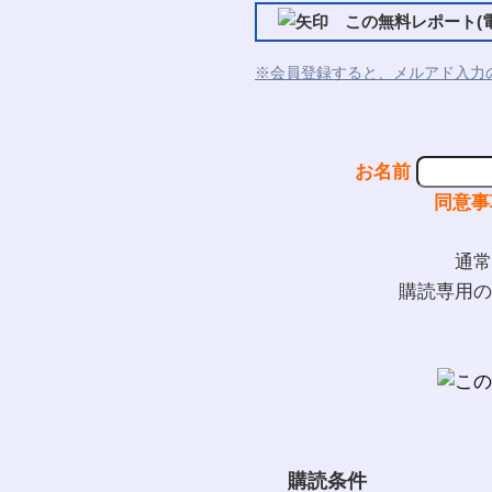
この無料レポート(電
※会員登録すると、メルアド入力
お名前
同意事
通常
購読専用の
購読条件