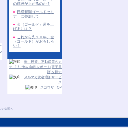
の値段が上がるのか？
日経新聞ゴールドセミ
ナーに参加して
金（ゴールド）運を上
げるには？
これから先１０年、金
（ゴールド）がおもしろ
い！
す
P
株、投資、不動産等のカ
テゴリで他の無料レポート(電子書
籍)を探す
メルマガ読者増加サービ
ス
スゴワザ TOP