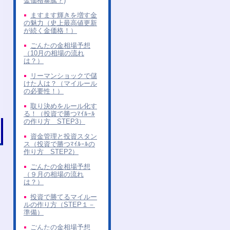
金価格暴騰？)
ますます輝きを増す金
の魅力（史上最高値更新
が続く金価格！）
ごんたの金相場予想
（10月の相場の流れ
は？）
リーマンショックで儲
けた人は？（マイルール
の必要性！）
取り決めをルール化す
る！（投資で勝つﾏｲﾙｰﾙ
の作り方 STEP3）
資金管理と投資スタン
ス（投資で勝つﾏｲﾙｰﾙの
作り方 STEP2）
ごんたの金相場予想
（９月の相場の流れ
は？）
投資で勝てるマイルー
ルの作り方（STEP１－
準備）
ごんたの金相場予想