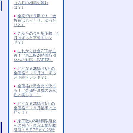
（８月の相場の流れ
は？）
金投資は長期で！（金
投資はじっくり、ゆった
りと）
ごんたの金相場予想（7
月はずっと下降トレン
ド？）
これからは金CFDが主
役！（東工取24時間取引
化への対応・PART2）
どうなる2009年6月の
金価格？（６月は、ずっ
と下降トレンド？）
金価格は黄金比で決ま
る！（金価格形成の必然
性と美しさ！）
どうなる2009年5月の
金価格？（５月後半は上
昇か！）
東工取の24時間取引化
への対応（東京工業品取
引所：５月7日から23時