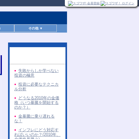
)
その他 ▼
同じ著者の無料レポー
ト
失敗からしか学べない
投資の極意
投資に必要なテクニカ
ル分析
どうなる2010年の金価
格（いつ暴騰を開始する
のか？）
金暴騰に乗り遅れる
な！
インフレにどう対応す
ればいいのか？(2010年、