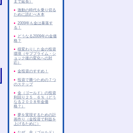
まで延長）
激動の時代を乗り切る
ために読むべき本
2009年も金は暴落す
る！
どうなる2009年の金価
格？
様変わりした金の投資
環境（サブプライム・シ
ョック後の変化への対
応）
金投資のすすめ！
投資で勝つための７つ
のステップ
金（ゴールド）の投資
利回り２５．６％（どう
なる２００８年金価
格？）
夢を実現するための計
画作り（金投資で利益を
上げるために）
なぜ、金（ゴールド）