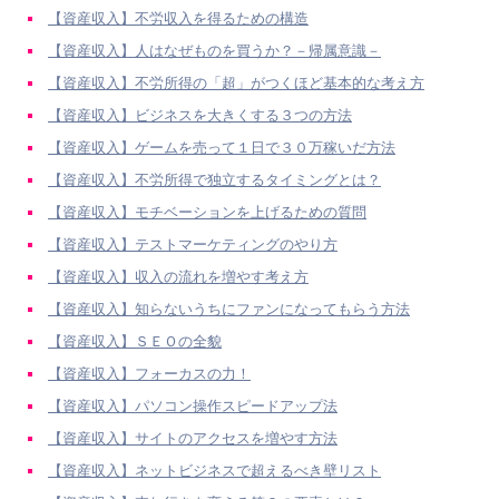
【資産収入】不労収入を得るための構造
【資産収入】人はなぜものを買うか？－帰属意識－
【資産収入】不労所得の「超」がつくほど基本的な考え方
【資産収入】ビジネスを大きくする３つの方法
【資産収入】ゲームを売って１日で３０万稼いだ方法
【資産収入】不労所得で独立するタイミングとは？
【資産収入】モチベーションを上げるための質問
【資産収入】テストマーケティングのやり方
【資産収入】収入の流れを増やす考え方
【資産収入】知らないうちにファンになってもらう方法
【資産収入】ＳＥＯの全貌
【資産収入】フォーカスの力！
【資産収入】パソコン操作スピードアップ法
【資産収入】サイトのアクセスを増やす方法
【資産収入】ネットビジネスで超えるべき壁リスト