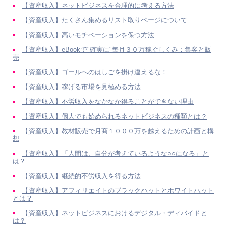
【資産収入】ネットビジネスを合理的に考える方法
【資産収入】たくさん集めるリスト取りページについて
【資産収入】高いモチベーションを保つ方法
【資産収入】eBookで"確実に"毎月３０万稼ぐしくみ：集客と販
売
【資産収入】ゴールへのはしごを掛け違えるな！
【資産収入】稼げる市場を見極める方法
【資産収入】不労収入をなかなか得ることができない理由
【資産収入】個人でも始められるネットビジネスの種類とは？
【資産収入】教材販売で月商１０００万を越えるための計画と構
想
【資産収入】「人間は、自分が考えているような○○になる」と
は？
【資産収入】継続的不労収入を得る方法
【資産収入】アフィリエイトのブラックハットとホワイトハット
とは？
【資産収入】ネットビジネスにおけるデジタル・ディバイドと
は？