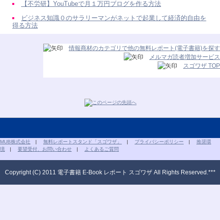
【不労研】YouTubeで月１万円ブログを作る方法
ビジネス知識０のサラリーマンがネットで起業して経済的自由を
得る方法
情報商材のカテゴリで他の無料レポート(電子書籍)を探す
メルマガ読者増加サービス
スゴワザ TOP
MUB株式会社
|
無料レポートスタンド「スゴワザ」
|
プライバシーポリシー
|
推奨環
境
|
要望受付、お問い合わせ
|
よくあるご質問
Copyright (C) 2011 電子書籍 E-Book レポート スゴワザ All Rights Reserved.***