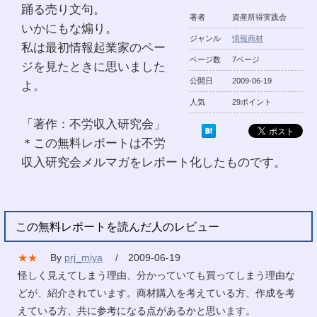
踊る売り文句。
著者
資産所得実践会
いかにもな煽り。
ジャンル
情報商材
私は最初情報起業家のペー
ページ数
7ページ
ジを見たときに思いました
公開日
2009-06-19
よ。
人気
29ポイント
「著作：不労収入研究会」
＊この無料レポートは不労
収入研究会メルマガをレポート化したものです。
この無料レポートを読んだ人のレビュー
★★
By
prj_miya
/ 2009-06-19
怪しく見えてしまう理由、分かっていても買ってしまう理由な
どが、紹介されています。商材購入を考えている方、作成を考
えている方、共に参考になる点があるかと思います。