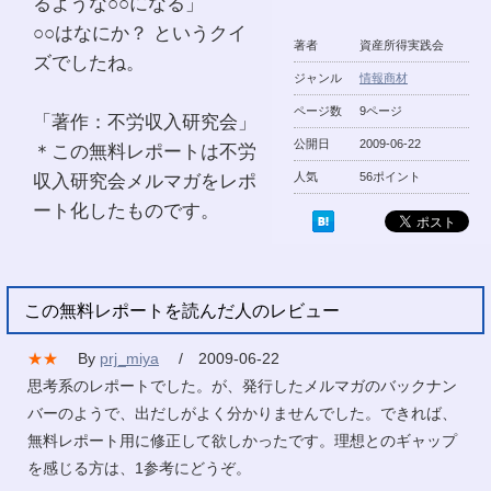
るような○○になる」
○○はなにか？ というクイ
著者
資産所得実践会
ズでしたね。
ジャンル
情報商材
ページ数
9ページ
「著作：不労収入研究会」
公開日
2009-06-22
＊この無料レポートは不労
収入研究会メルマガをレポ
人気
56ポイント
ート化したものです。
この無料レポートを読んだ人のレビュー
★★
By
prj_miya
/ 2009-06-22
思考系のレポートでした。が、発行したメルマガのバックナン
バーのようで、出だしがよく分かりませんでした。できれば、
無料レポート用に修正して欲しかったです。理想とのギャップ
を感じる方は、1参考にどうぞ。