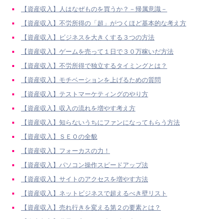
【資産収入】人はなぜものを買うか？－帰属意識－
【資産収入】不労所得の「超」がつくほど基本的な考え方
【資産収入】ビジネスを大きくする３つの方法
【資産収入】ゲームを売って１日で３０万稼いだ方法
【資産収入】不労所得で独立するタイミングとは？
【資産収入】モチベーションを上げるための質問
【資産収入】テストマーケティングのやり方
【資産収入】収入の流れを増やす考え方
【資産収入】知らないうちにファンになってもらう方法
【資産収入】ＳＥＯの全貌
【資産収入】フォーカスの力！
【資産収入】パソコン操作スピードアップ法
【資産収入】サイトのアクセスを増やす方法
【資産収入】ネットビジネスで超えるべき壁リスト
【資産収入】売れ行きを変える第２の要素とは？