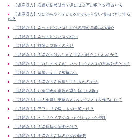
【資産収入】安価な情報販売で月に２０万の収入を得る方法
【資産収入】なにからやっていいのかわからない場合はどうする
か？
【資産収入】ネットビジネスにおける売れる商品の核心
【資産収入】ネットビジネスの核心
【資産収入】孤独を克服する方法
【資産収入】不労収入はなにから手をつけたらいいのか？
【資産収入】これにすべてが…ネットビジネスの基本公式とは？
【資産収入】基礎なくして究極なし
【資産収入】不労収入を簡単に手に入れる方法
【資産収入】お金関係の業界が常に怪しい理由
【資産収入】巨大企業に支配されないビジネスを作るには？
【資産収入】アフィリで稼ぐ人の王道とは？
【資産収入】セミリタイアのきっかけになった資料
【資産収入】不労所得の段階とは？
【資産収入】不労収入を得るための構造