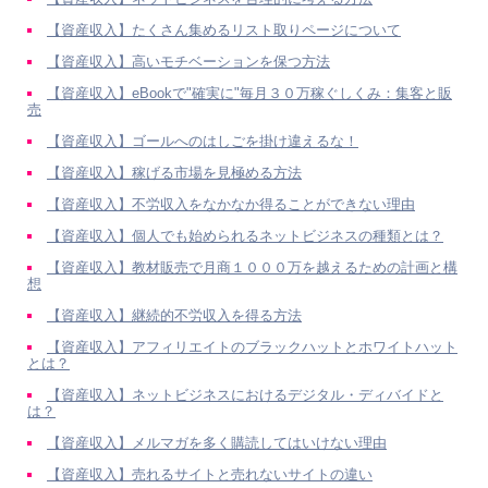
【資産収入】たくさん集めるリスト取りページについて
【資産収入】高いモチベーションを保つ方法
【資産収入】eBookで"確実に"毎月３０万稼ぐしくみ：集客と販
売
【資産収入】ゴールへのはしごを掛け違えるな！
【資産収入】稼げる市場を見極める方法
【資産収入】不労収入をなかなか得ることができない理由
【資産収入】個人でも始められるネットビジネスの種類とは？
【資産収入】教材販売で月商１０００万を越えるための計画と構
想
【資産収入】継続的不労収入を得る方法
【資産収入】アフィリエイトのブラックハットとホワイトハット
とは？
【資産収入】ネットビジネスにおけるデジタル・ディバイドと
は？
【資産収入】メルマガを多く購読してはいけない理由
【資産収入】売れるサイトと売れないサイトの違い