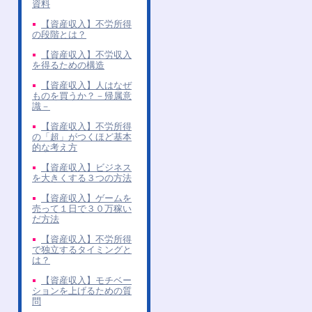
資料
【資産収入】不労所得
の段階とは？
【資産収入】不労収入
を得るための構造
【資産収入】人はなぜ
ものを買うか？－帰属意
識－
【資産収入】不労所得
の「超」がつくほど基本
的な考え方
【資産収入】ビジネス
を大きくする３つの方法
【資産収入】ゲームを
売って１日で３０万稼い
だ方法
【資産収入】不労所得
で独立するタイミングと
は？
【資産収入】モチベー
ションを上げるための質
問