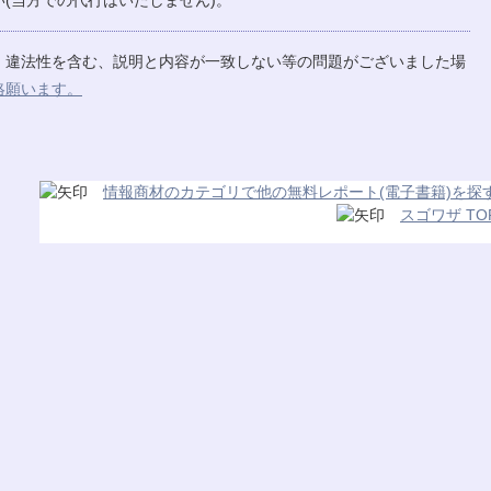
(当方での代行はいたしません)。
、違法性を含む、説明と内容が一致しない等の問題がございました場
絡願います。
情報商材のカテゴリで他の無料レポート(電子書籍)を探
スゴワザ TO