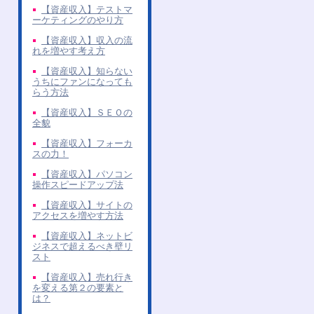
【資産収入】テストマ
ーケティングのやり方
【資産収入】収入の流
れを増やす考え方
【資産収入】知らない
うちにファンになっても
らう方法
【資産収入】ＳＥＯの
全貌
【資産収入】フォーカ
スの力！
【資産収入】パソコン
操作スピードアップ法
【資産収入】サイトの
アクセスを増やす方法
【資産収入】ネットビ
ジネスで超えるべき壁リ
スト
【資産収入】売れ行き
を変える第２の要素と
は？