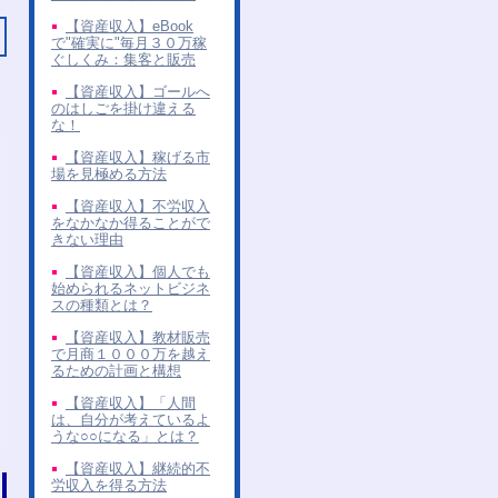
【資産収入】eBook
で"確実に"毎月３０万稼
ぐしくみ：集客と販売
【資産収入】ゴールへ
のはしごを掛け違える
な！
【資産収入】稼げる市
場を見極める方法
【資産収入】不労収入
をなかなか得ることがで
きない理由
【資産収入】個人でも
始められるネットビジネ
スの種類とは？
【資産収入】教材販売
で月商１０００万を越え
るための計画と構想
【資産収入】「人間
は、自分が考えているよ
うな○○になる」とは？
【資産収入】継続的不
労収入を得る方法