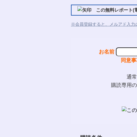
この無料レポート(電
※会員登録すると、メルアド入力
お名前
同意事
通常
購読専用の