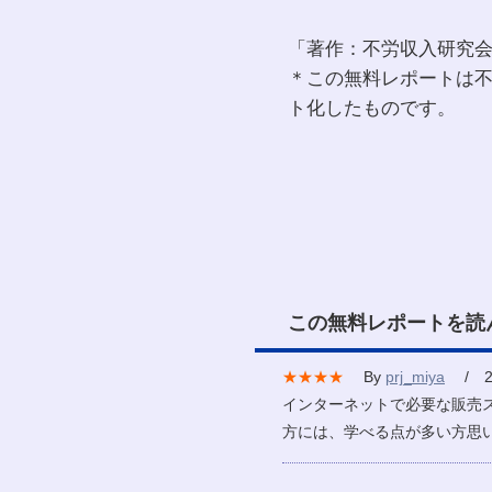
「著作：不労収入研究
＊この無料レポートは
ト化したものです。
この無料レポートを読
★★★★
By
prj_miya
/ 20
インターネットで必要な販売
方には、学べる点が多い方思