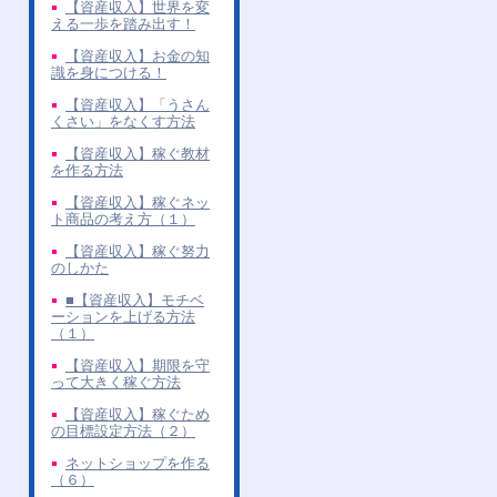
【資産収入】世界を変
える一歩を踏み出す！
【資産収入】お金の知
識を身につける！
【資産収入】「うさん
くさい」をなくす方法
【資産収入】稼ぐ教材
を作る方法
【資産収入】稼ぐネッ
ト商品の考え方（１）
【資産収入】稼ぐ努力
のしかた
■【資産収入】モチベ
ーションを上げる方法
（１）
【資産収入】期限を守
って大きく稼ぐ方法
【資産収入】稼ぐため
の目標設定方法（２）
ネットショップを作る
（６）