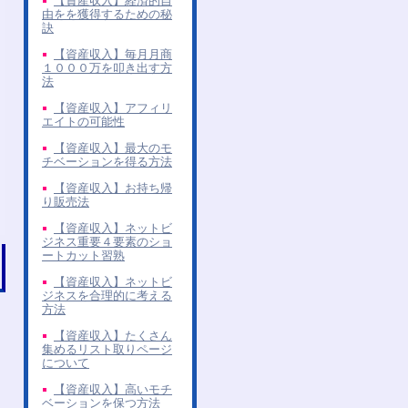
【資産収入】経済的自
由をを獲得するための秘
訣
【資産収入】毎月月商
１０００万を叩き出す方
法
【資産収入】アフィリ
エイトの可能性
【資産収入】最大のモ
チベーションを得る方法
【資産収入】お持ち帰
り販売法
【資産収入】ネットビ
ジネス重要４要素のショ
ートカット習熟
【資産収入】ネットビ
ジネスを合理的に考える
方法
【資産収入】たくさん
集めるリスト取りページ
について
【資産収入】高いモチ
ベーションを保つ方法