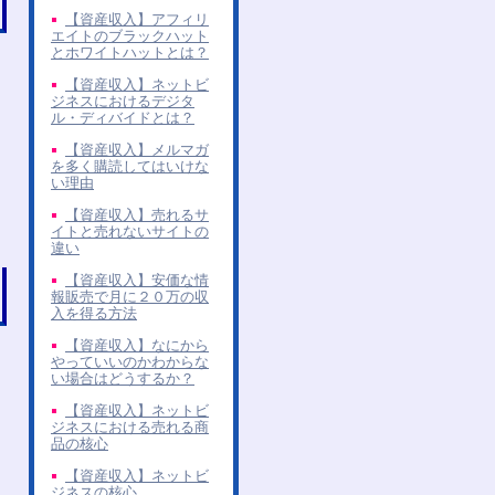
【資産収入】アフィリ
エイトのブラックハット
とホワイトハットとは？
【資産収入】ネットビ
ジネスにおけるデジタ
ル・ディバイドとは？
【資産収入】メルマガ
を多く購読してはいけな
い理由
【資産収入】売れるサ
イトと売れないサイトの
違い
【資産収入】安価な情
報販売で月に２０万の収
入を得る方法
【資産収入】なにから
やっていいのかわからな
い場合はどうするか？
【資産収入】ネットビ
ジネスにおける売れる商
品の核心
【資産収入】ネットビ
ジネスの核心