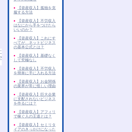
【資産収入】孤独を克
服する方法
【資産収入】不労収入
はなにから手をつけたら
いいのか？
【資産収入】これにす
べてが…ネットビジネス
の基本公式とは？
す
【資産収入】基礎なく
P
して究極なし
【資産収入】不労収入
を簡単に手に入れる方法
【資産収入】お金関係
の業界が常に怪しい理由
【資産収入】巨大企業
に支配されないビジネス
を作るには？
【資産収入】アフィリ
で稼ぐ人の王道とは？
【資産収入】セミリタ
イアのきっかけになった