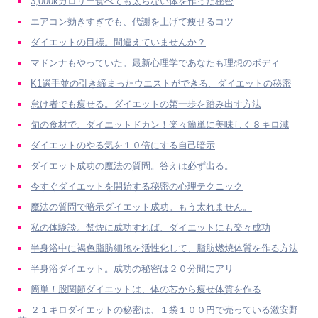
3,000kカロリー食べても太らない体を作った秘密
エアコン効きすぎでも、代謝を上げて痩せるコツ
ダイエットの目標。間違えていませんか？
マドンナもやっていた。最新心理学であなたも理想のボディ
K1選手並の引き締まったウエストができる、ダイエットの秘密
怠け者でも痩せる。ダイエットの第一歩を踏み出す方法
旬の食材で、ダイエットドカン！楽々簡単に美味しく８キロ減
ダイエットのやる気を１０倍にする自己暗示
ダイエット成功の魔法の質問。答えは必ず出る。
今すぐダイエットを開始する秘密の心理テクニック
魔法の質問で暗示ダイエット成功。もう太れません。
私の体験談。禁煙に成功すれば、ダイエットにも楽々成功
半身浴中に褐色脂肪細胞を活性化して、脂肪燃焼体質を作る方法
半身浴ダイエット。成功の秘密は２０分間にアリ
簡単！股関節ダイエットは、体の芯から痩せ体質を作る
２１キロダイエットの秘密は、１袋１００円で売っている激安野