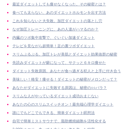
最近ダイエットしても痩せなくなった。その秘密とは？
食べても太らない、あのダイエットホルモンを出す方法
これを知らないと大失敗。加圧ダイエットの落とし穴
なぜ加圧トレーニングに、あの人達がハマるのか？
内臓のツボ集中攻撃で、ぐいぐい加速ダイエット
テレビを見ながら超簡単！足の裏ツボダイエット
スリムぷるぷる。加圧トレが美肌とダイエット効果抜群の秘密
先読みダイエットが癖になって、サクッと６キロ痩せた
ダイエット失敗原因。あなたが食べ過ぎる犯人と上手に付き合う
美味しい！格安！痩せる！ダイエットの秘密がメロンだって？
あなたがダイエットに失敗する原因は、秘密の○○バラ？
スリムな人がやっているダイエット成功おまじない
あなたの心のスリムスイッチオン！最先端心理学ダイエット
誰にでもどこでもできる、簡単ダイエット瞑想法
自宅で簡単ミストサウナで、脂肪燃焼細胞を活性化する