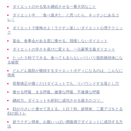
ダイエットのやる気を継続させる一番大切なこと
ダイエット中、「食べ過ぎた」と思ったら、キッチンにあるコ
レ！
ダイエットで後悔せよ！ラクチン楽しいダイエット心理テクニッ
ク
宴会、食事会がある度に痩せる。我慢しないダイエット
ダイエットの辛さを喜びに変える。一点豪華主義ダイエット
たった５秒でできる。食べても太らないバリバリ脂肪燃焼体にな
る秘密
どんどん脂肪が燃焼するダイエットボディになるのは、こんなに
簡単
骨盤矯正や撒くだけダイエットでも、リバウンドする落とし穴
痩せる呼吸、太る呼吸。健康な呼吸、不健康な呼吸
継続力。ダイエットを絶対に成功させる最大のコツ。
顔が小さいと痩せて見える。１日７秒。超簡単、二重アゴをとる
顔の筋トレ
超ラクチン簡単。お腹いっぱい満腹感でダイエットに成功する方
法