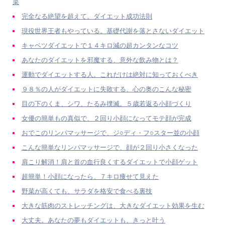
菜
完全なる絶望を超えて。ダイエット成功法則
現役世界王者もやっている。基礎代謝を落とさないダイエット
キャベツダイエットで１４キロ減の超カンタンなコツ
あなたのダイエットを邪魔する、意外な飲み物とは？
運動でダイエットする人。これだけは絶対に知っておくべき
９８％の人がダイエットに失敗する、心の奥のこんな秘密
目の下のくま、シワ、たるみ撲滅。５歳若返る小顔づくり
女優の簡単もの真似で、２回り小顔になってモテ顔が完成
おでこのリンパマッサージで、ジ○ディ・フ○スター並の小顔
こんな簡単なリンパマッサージで、顔が２回り小さくなった
肩こり解消！肩と首の血行良くするダイエットで小顔ゲット
超簡単！小顔になったら、７キロ痩せて見えた
野菜が高くても、サラダを格安で食べる裏技
大きな筋肉のストレッチングは、大きなダイエット効果を生む
大丈夫。あなたの夢もダイエットも、きっと叶う