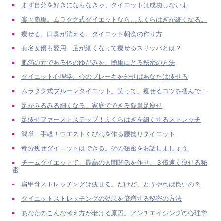
まず自分を好きにならなきゃ、ダイエットは成功しないよ
楽々簡単。ムラタク式ダイエットなら、ふくらはぎが細くなる。
痩せる。口臭が消える。ダイエット朝食の作り方
有名女優も愛用。足が細くなって痩せるスリッパとは？
肥満の元である体のゆがみを、簡単にとる秘密の方法
ダイエット心理学。心のブレーキを外せばあなたは痩せる
ムラタク式プルーンダイエット。笑って、痩せるコツを掴んで！
足がみるみる細くなる。家庭でできる簡単足痩せ
足痩せファーストステップ！ふくらはぎを細くするストレッチ
簡単！手軽！ウエストくびれを作る腰捻りダイエット
部分痩せダイエットはできる。その秘密をお話しましょう
チームダイエットで、最高の人間関係を作り、３倍速く痩せる秘
密
肩甲骨ストレッチングは痩せる。だけど、どうやれば良いの？
ダイエットストレッチングの効果を倍増する秘密の方法
あなたのこんな考え方が老ける原因。アンチエイジングの心理学