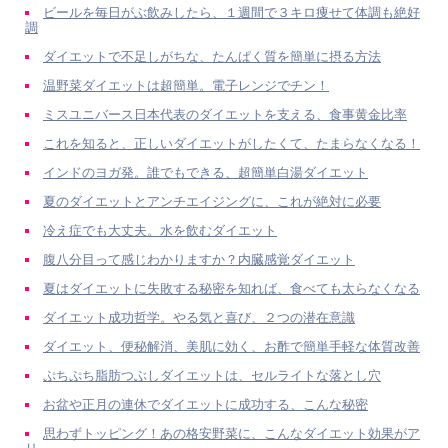
ビールを毎日がぶ飲みしたら、１週間で３キロ痩せて体調も絶好
調
ダイエットで不足しがちな、たんぱく質を簡単に摂る方法
温野菜ダイエットは超簡単。電子レンジでチン！
ミスユニバース日本代表のダイエットを支える、食事黄金比率
これを知ると、正しいダイエットがしたくて、たまらなくなる！
インドのヨガ発。誰でもできる、超簡単白湯ダイエット
夏のダイエットとアンチエイジングに、これが絶対に必要
冷え症でも大丈夫。水を飲むダイエット
腹八分目って感じわかりますか？内臓感覚ダイエット
夏はダイエットに失敗する秘密を知れば、食べても太らなくなる
ダイエット成功哲学。やる気と喜び、２つの潜在意識
ダイエット、便秘解消、美肌に効く、お酢で簡単手軽な体質改善
ぷちぷち脂肪つぶしダイエットは、セルライトな落とし穴
お盆や正月の連休でダイエットに成功する、こんな秘密
思わずトッピング！あの格安野菜に、こんなダイエット効果がア