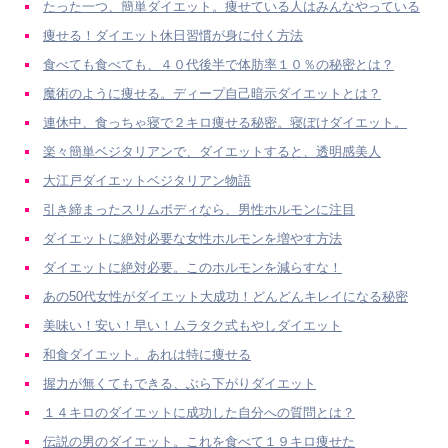
たった一つ、簡単ダイエット。痩せている人はみんなやっている
痩せる！ダイエット休日習慣が身に付く方法
食べても食べても、４０代後半で体肪率１０％の秘密とは？
魔術のように痩せる。ディープ自己暗示ダイエットとは？
連休中、食っちゃ寝で２キロ痩せる秘密。寝ぼけダイエット。
楽々簡単ベジタリアンで、ダイエットすると、透明感美人
大江戸ダイエットベジタリアン物語
引き締まったスリムボディなら、男性ホルモンに注目
ダイエットに絶対必要な女性ホルモンを増やす方法
ダイエットに絶対必要。このホルモンを減らすな！
あの50代女性がダイエット大成功！どんどんキレイになる秘密
美味い！安い！早い！ムラタク式もやしダイエット
和食ダイエット。あれは特に痩せる
握力が無くてもできる、ぶら下がりダイエット
１４キロのダイエットに成功した自分への質問とは？
伝説の男のダイエット。これを食べて１９キロ痩せた