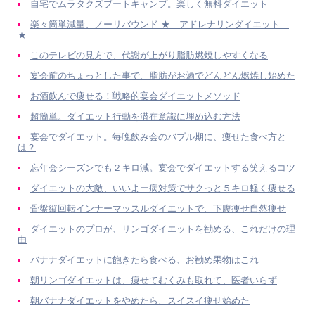
自宅でムラタクズブートキャンプ。楽しく無料ダイエット
楽々簡単減量、ノーリバウンド ★ アドレナリンダイエット
★
このテレビの見方で、代謝が上がり脂肪燃焼しやすくなる
宴会前のちょっとした事で、脂肪がお酒でどんどん燃焼し始めた
お酒飲んで痩せる！戦略的宴会ダイエットメソッド
超簡単。ダイエット行動を潜在意識に埋め込む方法
宴会でダイエット。毎晩飲み会のバブル期に、痩せた食べ方と
は？
忘年会シーズンでも２キロ減。宴会でダイエットする笑えるコツ
ダイエットの大敵、いいよー病対策でサクっと５キロ軽く痩せる
骨盤縦回転インナーマッスルダイエットで、下腹痩せ自然痩せ
ダイエットのプロが、リンゴダイエットを勧める、これだけの理
由
バナナダイエットに飽きたら食べる、お勧め果物はこれ
朝リンゴダイエットは、痩せてむくみも取れて、医者いらず
朝バナナダイエットをやめたら、スイスイ痩せ始めた