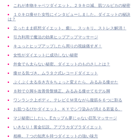
これが本物キャベツダイエット。２９キロ減、肌ツルピカの秘密
１０キロ痩せた女性にインタビューしました。ダイエットの秘訣
は？
立ったまま瞑想ダイエット。癒し。スッキリ。ストレス解消！
引力利用で魔法の効果ヒップアップマッサージ
キュっとヒップアップしたら周りの視線痛すぎ！
女性がダイエットに成功しない秘密
外食でも太らない秘密。ダイエットのものさしとは？
痩せる気づき。ムラタク式レコードダイエット
ぶくぶく太る歩き方をちょっと変えたら、みるみる痩せた
８秒でＯ脚を改善骨盤矯正。みるみる痩せてモデル脚
ワンランク上ボディ。テレビＣＭ見ながら腹筋を６つに割る
お肌つるぴかダイエット。ＫＹでシワ染みが消える若返る。
マジ秘密にしたい。Eカップも夢じゃない巨乳マッサージ
いきなり！黄金伝説。アブラカダブラダイエット
相棒。７つの知恵を持つダイエットの強い味方