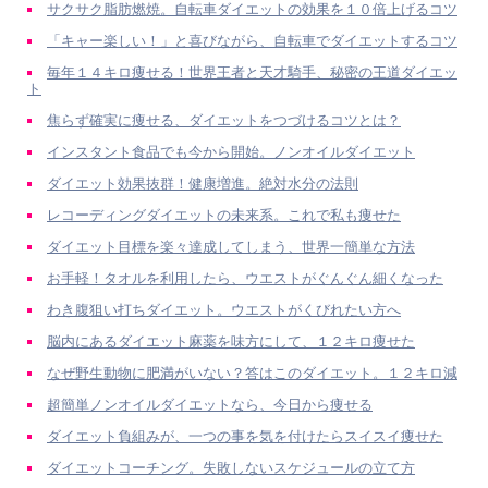
サクサク脂肪燃焼。自転車ダイエットの効果を１０倍上げるコツ
「キャー楽しい！」と喜びながら、自転車でダイエットするコツ
毎年１４キロ痩せる！世界王者と天才騎手、秘密の王道ダイエッ
ト
焦らず確実に痩せる、ダイエットをつづけるコツとは？
インスタント食品でも今から開始。ノンオイルダイエット
ダイエット効果抜群！健康増進。絶対水分の法則
レコーディングダイエットの未来系。これで私も痩せた
ダイエット目標を楽々達成してしまう、世界一簡単な方法
お手軽！タオルを利用したら、ウエストがぐんぐん細くなった
わき腹狙い打ちダイエット。ウエストがくびれたい方へ
脳内にあるダイエット麻薬を味方にして、１２キロ痩せた
なぜ野生動物に肥満がいない？答はこのダイエット。１２キロ減
超簡単ノンオイルダイエットなら、今日から痩せる
ダイエット負組みが、一つの事を気を付けたらスイスイ痩せた
ダイエットコーチング。失敗しないスケジュールの立て方