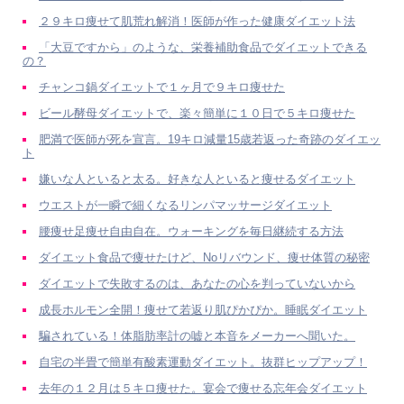
２９キロ痩せて肌荒れ解消！医師が作った健康ダイエット法
「大豆ですから」のような、栄養補助食品でダイエットできる
の？
チャンコ鍋ダイエットで１ヶ月で９キロ痩せた
ビール酵母ダイエットで、楽々簡単に１０日で５キロ痩せた
肥満で医師が死を宣言。19キロ減量15歳若返った奇跡のダイエッ
ト
嫌いな人といると太る。好きな人といると痩せるダイエット
ウエストが一瞬で細くなるリンパマッサージダイエット
腰痩せ足痩せ自由自在。ウォーキングを毎日継続する方法
ダイエット食品で痩せたけど、Noリバウンド、痩せ体質の秘密
ダイエットで失敗するのは、あなたの心を判っていないから
成長ホルモン全開！痩せて若返り肌ぴかぴか。睡眠ダイエット
騙されている！体脂肪率計の嘘と本音をメーカーへ聞いた。
自宅の半畳で簡単有酸素運動ダイエット。抜群ヒップアップ！
去年の１２月は５キロ痩せた。宴会で痩せる忘年会ダイエット