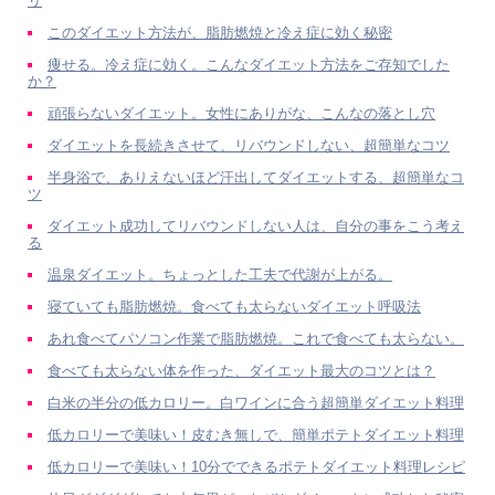
リ
このダイエット方法が、脂肪燃焼と冷え症に効く秘密
痩せる。冷え症に効く。こんなダイエット方法をご存知でした
か？
頑張らないダイエット。女性にありがな、こんなの落とし穴
ダイエットを長続きさせて、リバウンドしない、超簡単なコツ
半身浴で、ありえないほど汗出してダイエットする、超簡単なコ
ツ
ダイエット成功してリバウンドしない人は、自分の事をこう考え
る
温泉ダイエット。ちょっとした工夫で代謝が上がる。
寝ていても脂肪燃焼。食べても太らないダイエット呼吸法
あれ食べてパソコン作業で脂肪燃焼。これで食べても太らない。
食べても太らない体を作った、ダイエット最大のコツとは？
白米の半分の低カロリー。白ワインに合う超簡単ダイエット料理
低カロリーで美味い！皮むき無しで、簡単ポテトダイエット料理
低カロリーで美味い！10分でできるポテトダイエット料理レシピ