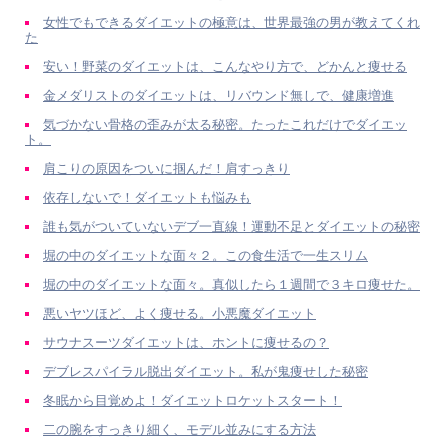
女性でもできるダイエットの極意は、世界最強の男が教えてくれ
た
安い！野菜のダイエットは、こんなやり方で、どかんと痩せる
金メダリストのダイエットは、リバウンド無しで、健康増進
気づかない骨格の歪みが太る秘密。たったこれだけでダイエッ
ト。
肩こりの原因をついに掴んだ！肩すっきり
依存しないで！ダイエットも悩みも
誰も気がついていないデブ一直線！運動不足とダイエットの秘密
堀の中のダイエットな面々２。この食生活で一生スリム
堀の中のダイエットな面々。真似したら１週間で３キロ痩せた。
悪いヤツほど、よく痩せる。小悪魔ダイエット
サウナスーツダイエットは、ホントに痩せるの？
デブレスパイラル脱出ダイエット。私が鬼痩せした秘密
冬眠から目覚めよ！ダイエットロケットスタート！
二の腕をすっきり細く、モデル並みにする方法