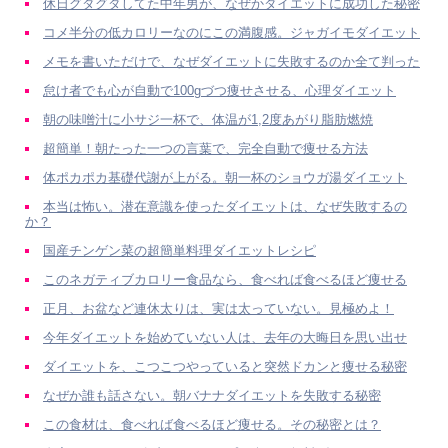
休日グダグダしてた中年男が、なぜかダイエットに成功した秘密
コメ半分の低カロリーなのにこの満腹感。ジャガイモダイエット
メモを書いただけで、なぜダイエットに失敗するのか全て判った
怠け者でも心が自動で100gづつ痩せさせる、心理ダイエット
朝の味噌汁に小サジ一杯で、体温が1,2度あがり脂肪燃焼
超簡単！朝たった一つの言葉で、完全自動で痩せる方法
体ポカポカ基礎代謝が上がる。朝一杯のショウガ湯ダイエット
本当は怖い。潜在意識を使ったダイエットは、なぜ失敗するの
か？
国産チンゲン菜の超簡単料理ダイエットレシピ
このネガティブカロリー食品なら、食べれば食べるほど痩せる
正月、お盆など連休太りは、実は太っていない。見極めよ！
今年ダイエットを始めていない人は、去年の大晦日を思い出せ
ダイエットを、こつこつやっていると突然ドカンと痩せる秘密
なぜか誰も話さない。朝バナナダイエットを失敗する秘密
この食材は、食べれば食べるほど痩せる。その秘密とは？