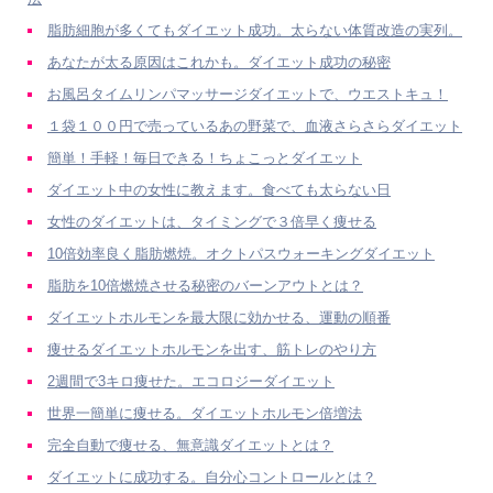
脂肪細胞が多くてもダイエット成功。太らない体質改造の実列。
あなたが太る原因はこれかも。ダイエット成功の秘密
お風呂タイムリンパマッサージダイエットで、ウエストキュ！
１袋１００円で売っているあの野菜で、血液さらさらダイエット
簡単！手軽！毎日できる！ちょこっとダイエット
ダイエット中の女性に教えます。食べても太らない日
女性のダイエットは、タイミングで３倍早く痩せる
10倍効率良く脂肪燃焼。オクトパスウォーキングダイエット
脂肪を10倍燃焼させる秘密のバーンアウトとは？
ダイエットホルモンを最大限に効かせる、運動の順番
痩せるダイエットホルモンを出す、筋トレのやり方
2週間で3キロ痩せた。エコロジーダイエット
世界一簡単に痩せる。ダイエットホルモン倍増法
完全自動で痩せる、無意識ダイエットとは？
ダイエットに成功する。自分心コントロールとは？