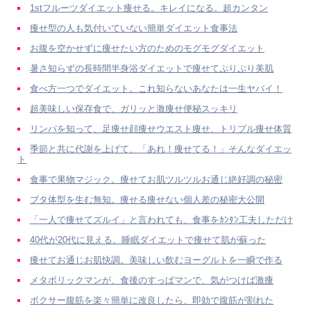
1stフルーツダイエット痩せる。キレイになる。超カンタン
痩せ型の人も気付いていない簡単ダイエット食事法
お腹を空かせずに痩せたい方のためのモグモグダイエット
暑さ知らずの長時間半身浴ダイエットで痩せてぷりぷり美肌
食べ方一つでダイエット。これ知らないあなたは一生ヤバイ！
超美味しい保存食で、ガリッと激痩せ便秘スッキリ
リンパを知って、足痩せ顔痩せウエスト痩せ、トリプル痩せ体質
季節と共に代謝を上げて、「あれ！痩せてる！」そんなダイエッ
ト
食事で果物マジック。痩せてお肌ツルツルお通じ絶好調の秘密
ブタ体型を生む無知。痩せる痩せない個人差の秘密大公開
「一人で痩せてズルイ」と言われても、食事をｶﾝﾀﾝ工夫しただけ
40代が20代に見える。睡眠ダイエットで痩せて肌が蘇った
痩せてお通じお肌快調。美味しい飲むヨーグルトを一瞬で作る
メタボリックマンが、食後のすっぱマンで、気がつけば激痩
ボクサー腹筋を楽々簡単に改良したら、即効で腹筋が割れた