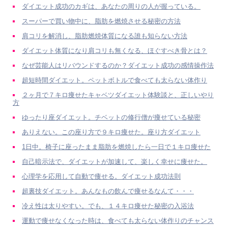
ダイエット成功のカギは、あなたの周りの人が握っている。
スーパーで買い物中に、脂肪を燃焼させる秘密の方法
肩コリを解消し、脂肪燃焼体質になる誰も知らない方法
ダイエット体質になり肩コリも無くなる、ほぐすべき骨とは？
なぜ芸能人はリバウンドするのか？ダイエット成功の感情操作法
超短時間ダイエット。ペットボトルで食べても太らない体作り
２ヶ月で７キロ痩せたキャベツダイエット体験談と、正しいやり
方
ゆったり座ダイエット。チベットの修行僧が痩せている秘密
ありえない。この座り方で９キロ痩せた。座り方ダイエット
1日中。椅子に座ったまま脂肪を燃焼したら一日で１キロ痩せた
自己暗示法で、ダイエットが加速して、楽しく幸せに痩せた。
心理学を応用して自動で痩せる。ダイエット成功法則
超裏技ダイエット。あんなもの飲んで痩せるなんて・・・
冷え性は太りやすい。でも、１４キロ痩せた秘密の入浴法
運動で痩せなくなった時は、食べても太らない体作りのチャンス