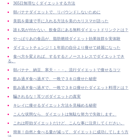
365日無理なくダイエットする方法
朝バナナダイエットで、リバウンドしないために
美肌を最速で手に入れる方法を美のカリスマが語った
誰も気が付かない、飲食店にある無料ダイエットドリンクとは？
やっぱりあの食品が、脂肪燃焼ダイエット効果抜群を実体験
ダイエットチェンジ！１年前の自分より痩せて綺麗になった
食べ方を変えれば、するするとノーストレスでダイエットでき
る。
朝バナナ、納豆、寒天・・・。流行ダイエットで痩せるコツ
飲み過ぎ食べ過ぎで、一晩で３キロ痩せた秘密
飲み過ぎ食べ過ぎで、一晩で３キロ痩せたダイエット料理とは？
騙されるな！耳ツボダイエットの真実
キレイに痩せるダイエット方法を見極める秘密
こんな状態なら、ダイエットは無駄な努力で失敗します。
これは即効ダイエットだけど、こんな事に注意してください。
簡単！自然と食べる量が減って、ダイエットに成功してしまう方
法