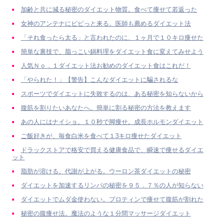
加齢と共に減る秘密のダイエット物質。食べて痩せて若返った
女神のアンテナにビビっと来る。医師も薦めるダイエット法
「それ食ったら太る」と言われたのに、１ヶ月で１０キロ痩せた
簡単な裏技で、脂っこい鍋料理をダイエット食に変えてみせよう
人気Ｎｏ．１ダイエット法お勧めのダイエット食はこれだ！
「やられた！」【警告】こんなダイエットに騙されるな
スポーツでダイエットに失敗するのは、ある秘密を知らないから
腹筋を割りたいあなたへ。簡単に割る秘密の方法を教えます
あの人にはナイショ。１０秒で脚痩せ。成長ホルモンダイエット
ご飯好きが、毎食白米を食べて１3キロ痩せたダイエット
ドラックストアで格安で買える健康食品で、瞬速で痩せるダイエ
ット
脂肪が溶ける。代謝が上がる。ウーロン茶ダイエットの秘密
ダイエットを加速するリンパの秘密を９５．７％の人が知らない
ダイエットでムダ金使わない。プロティンで痩せて腹筋が割れた
秘密の腹痩せ法。魔法のような１分間マッサージダイエット