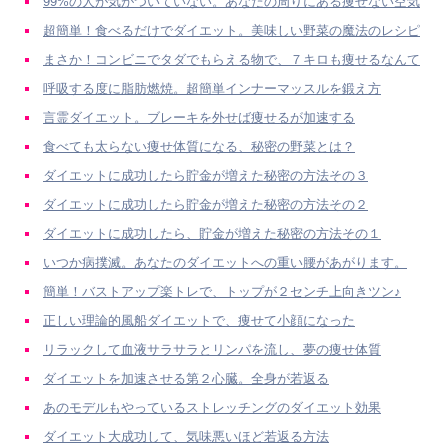
99%の人が気がついていない。あなたの周りにある痩せない空気
超簡単！食べるだけでダイエット。美味しい野菜の魔法のレシピ
まさか！コンビニでタダでもらえる物で、７キロも痩せるなんて
呼吸する度に脂肪燃焼。超簡単インナーマッスルを鍛え方
言霊ダイエット。ブレーキを外せば痩せるが加速する
食べても太らない痩せ体質になる、秘密の野菜とは？
ダイエットに成功したら貯金が増えた秘密の方法その３
ダイエットに成功したら貯金が増えた秘密の方法その２
ダイエットに成功したら、貯金が増えた秘密の方法その１
いつか病撲滅。あなたのダイエットへの重い腰があがります。
簡単！バストアップ楽トレで、トップが２センチ上向きツン♪
正しい理論的風船ダイエットで、痩せて小顔になった
リラックして血液サラサラとリンパを流し、夢の痩せ体質
ダイエットを加速させる第２心臓。全身が若返る
あのモデルもやっているストレッチングのダイエット効果
ダイエット大成功して、気味悪いほど若返る方法