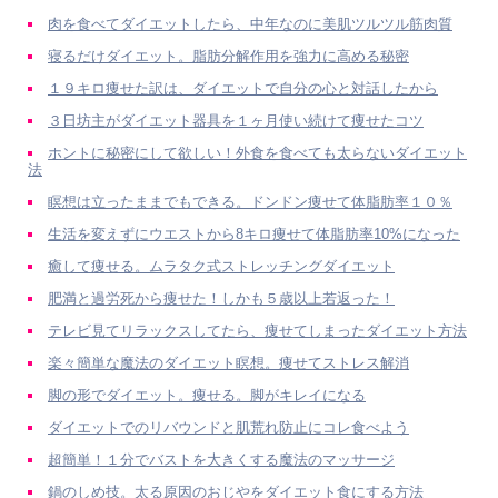
肉を食べてダイエットしたら、中年なのに美肌ツルツル筋肉質
寝るだけダイエット。脂肪分解作用を強力に高める秘密
１９キロ痩せた訳は、ダイエットで自分の心と対話したから
３日坊主がダイエット器具を１ヶ月使い続けて痩せたコツ
ホントに秘密にして欲しい！外食を食べても太らないダイエット
法
瞑想は立ったままでもできる。ドンドン痩せて体脂肪率１０％
生活を変えずにウエストから8キロ痩せて体脂肪率10%になった
癒して痩せる。ムラタク式ストレッチングダイエット
肥満と過労死から痩せた！しかも５歳以上若返った！
テレビ見てリラックスしてたら、痩せてしまったダイエット方法
楽々簡単な魔法のダイエット瞑想。痩せてストレス解消
脚の形でダイエット。痩せる。脚がキレイになる
ダイエットでのリバウンドと肌荒れ防止にコレ食べよう
超簡単！１分でバストを大きくする魔法のマッサージ
鍋のしめ技。太る原因のおじやをダイエット食にする方法