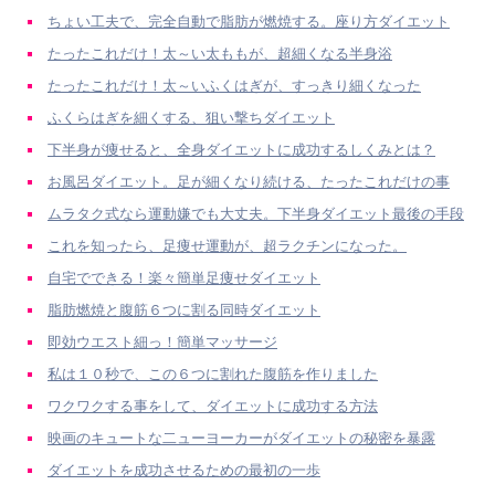
ちょい工夫で、完全自動で脂肪が燃焼する。座り方ダイエット
たったこれだけ！太～い太ももが、超細くなる半身浴
たったこれだけ！太～いふくはぎが、すっきり細くなった
ふくらはぎを細くする、狙い撃ちダイエット
下半身が痩せると、全身ダイエットに成功するしくみとは？
お風呂ダイエット。足が細くなり続ける、たったこれだけの事
ムラタク式なら運動嫌でも大丈夫。下半身ダイエット最後の手段
これを知ったら、足痩せ運動が、超ラクチンになった。
自宅でできる！楽々簡単足痩せダイエット
脂肪燃焼と腹筋６つに割る同時ダイエット
即効ウエスト細っ！簡単マッサージ
私は１０秒で、この６つに割れた腹筋を作りました
ワクワクする事をして、ダイエットに成功する方法
映画のキュートな二ューヨーカーがダイエットの秘密を暴露
ダイエットを成功させるための最初の一歩