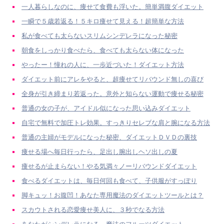
一人暮らしなのに、痩せて食費も浮いた。簡単満腹ダイエット
一瞬で５歳若返る！５キロ痩せて見える！超簡単な方法
私が食べても太らないスリムシンデレラになった秘密
朝食をしっかり食べたら、食べても太らない体になった
やったー！憧れの人に、一歩近づいた！ダイエット方法
ダイエット前にアレをやると、超痩せてリバウンド無しの喜び
全身が引き締まり若返った。意外と知らない運動で痩せる秘密
普通の女の子が、アイドル似になった思い込みダイエット
自宅で無料で加圧トレ効果。すっきりセレブな肩と腕になる方法
普通の主婦がモデルになった秘密、ダイエットＤＶＤの裏技
痩せる場へ毎日行ったら、足出し腕出しヘソ出しの夏
痩せるが止まらない！やる気満々ノーリバウンドダイエット
食べるダイエットは、毎日何回も食べて、子供服がすっぽり
脚キュッ！お腹凹！あなた専用魔法のダイエットツールとは？
スカウトされる恋愛痩せ美人に、３秒でなる方法