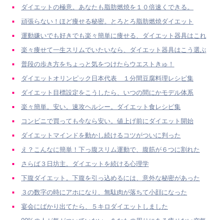
ダイエットの極意。あなたも脂肪燃焼を１０倍速くできる。
頑張らない！ほど痩せる秘密。とろとろ脂肪燃焼ダイエット
運動嫌いでも好きでも楽々簡単に痩せる、ダイエット器具はこれ
楽々痩せて一生スリムでいたいなら、ダイエット器具はこう選ぶ
普段の歩き方をちょっと気をつけたらウエストきゅ！
ダイエットオリンピック日本代表 １分間豆腐料理レシピ集
ダイエット目標設定をこうしたら、いつの間にかモデル体系
楽々簡単。安い。速攻ヘルシー。ダイエット食レシピ集
コンビニで買っても今なら安い。値上げ前にダイエット開始
ダイエットマインドを動かし続けるコツがついに判った
え？こんなに簡単！下っ腹スリム運動で、腹筋が６つに割れた
さらば３日坊主。ダイエットを続ける心理学
下腹ダイエット。下腹を引っ込めるには、意外な秘密があった
３の数字の時にアホになり、無駄肉が落ちて小顔になった
宴会にばかり出てたら、５キロダイエットしました