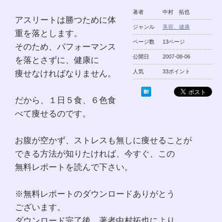
著者
中村 拓也
アスリートは勝つために体
ジャンル
美容、健康
重を落とします。
ページ数
13ページ
そのため、パフォーマンス
公開日
2007-08-06
を落とさずに、健康に
痩せなければなりません。
人気
33ポイント
だから、１日５食、６色食
べて痩せるのです。
お腹が空かず、ストレスも無しに痩せることが
できる方法が知りたければ、今すぐ、この
無料レポートを読んで下さい。
※無料レポートのダウンロードありがとう
ございます。
ダウンロード完了後、著者中村拓也により、