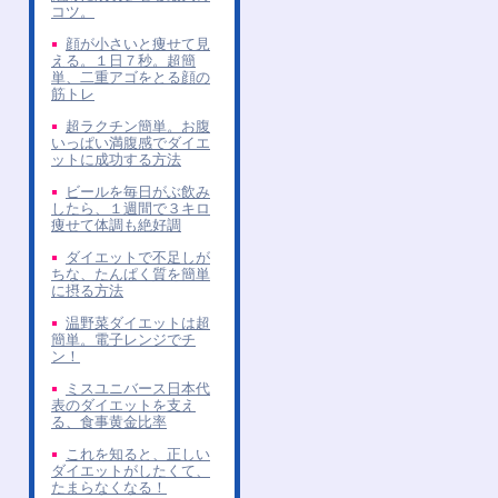
コツ。
顔が小さいと痩せて見
える。１日７秒。超簡
単、二重アゴをとる顔の
筋トレ
超ラクチン簡単。お腹
いっぱい満腹感でダイエ
ットに成功する方法
ビールを毎日がぶ飲み
したら、１週間で３キロ
痩せて体調も絶好調
ダイエットで不足しが
ちな、たんぱく質を簡単
に摂る方法
温野菜ダイエットは超
簡単。電子レンジでチ
ン！
ミスユニバース日本代
表のダイエットを支え
る、食事黄金比率
これを知ると、正しい
ダイエットがしたくて、
たまらなくなる！