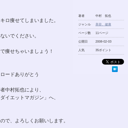
著者
中村 拓也
０キロ痩せてしまいました。
ジャンル
美容、健康
ページ数
11ページ
れないでください。
公開日
2008-02-03
んで痩せちゃいましょう！
人気
35ポイント
ンロードありがとう
著者中村拓也により、
身ダイエットマガジン」へ、
すので、よろしくお願いします。