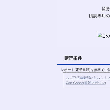
通常
購読専用の
購読条件
レポート(電子書籍)を無料で
スゴワザ編集部いちおし！マ
Con Ganar(協賛マガジン)