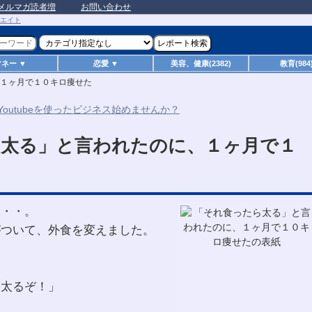
メルマガ読者増
お問い合わせ
マネー ▼
恋愛 ▼
美容、健康(2382)
教育(984
１ヶ月で１０キロ痩せた
ら太る」と言われたのに、１ヶ月で１
・・・。
がついて、外食を変えました。
、太るぞ！」