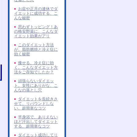
お盆や正月の連休でダ
イエットに成功する、こ
んな秘密
思わずトッピング！あ
の格安野菜に、こんなダ
イエット効果がアリ
このダイエット方法
が、脂肪燃焼と冷え症に
効く秘密
痩せる。冷え症に効
く。こんなダイエット方
法をご存知でしたか？
頑張らないダイエッ
ト。女性にありがな、こ
んなの落とし穴
ダイエットを長続きさ
せて、リバウンドしな
い、超簡単なコツ
半身浴で、ありえない
ほど汗出してダイエット
する、超簡単なコツ
ダイエット成功してリ