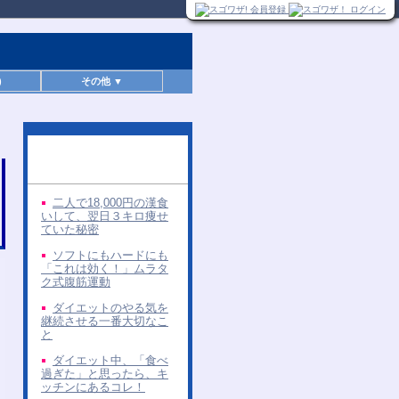
)
その他 ▼
同じ著者の無料レポー
ト
二人で18,000円の漢食
いして、翌日３キロ痩せ
ていた秘密
ソフトにもハードにも
「これは効く！」ムラタ
ク式腹筋運動
ダイエットのやる気を
継続させる一番大切なこ
と
ダイエット中、「食べ
過ぎた」と思ったら、キ
ッチンにあるコレ！