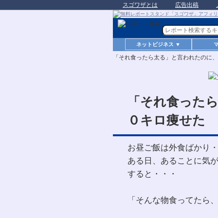
スゴワザとは
広告出稿
ネットビジネス ▼
「それ食ったら太る」と言われたのに、
「それ食った
０キロ痩せた
お昼ご飯は外食ばかり
ある日、あることに気
すると・・・
「そんな物食ってたら