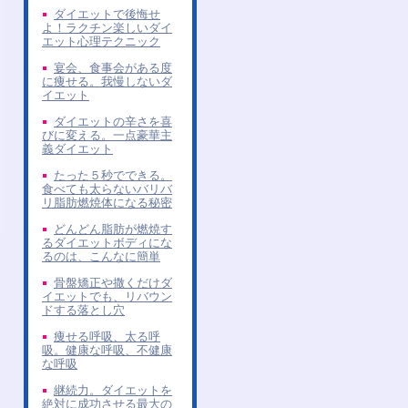
ダイエットで後悔せ
よ！ラクチン楽しいダイ
エット心理テクニック
宴会、食事会がある度
に痩せる。我慢しないダ
イエット
ダイエットの辛さを喜
びに変える。一点豪華主
義ダイエット
たった５秒でできる。
食べても太らないバリバ
リ脂肪燃焼体になる秘密
どんどん脂肪が燃焼す
るダイエットボディにな
るのは、こんなに簡単
骨盤矯正や撒くだけダ
イエットでも、リバウン
ドする落とし穴
痩せる呼吸、太る呼
吸。健康な呼吸、不健康
な呼吸
継続力。ダイエットを
絶対に成功させる最大の