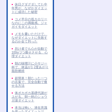
休日グダグダしてた中
年男が、なぜかダイエッ
トに成功した秘密
コメ半分の低カロリー
なのにこの満腹感。ジャ
ガイモダイエット
メモを書いただけで、
なぜダイエットに失敗す
るのか全て判った
怠け者でも心が自動で
100gづつ痩せさせる、心
理ダイエット
朝の味噌汁に小サジ一
杯で、体温が1,2度あがり
脂肪燃焼
超簡単！朝たった一つ
の言葉で、完全自動で痩
せる方法
体ポカポカ基礎代謝が
上がる。朝一杯のショウ
ガ湯ダイエット
本当は怖い。潜在意識
を使ったダイエットは、