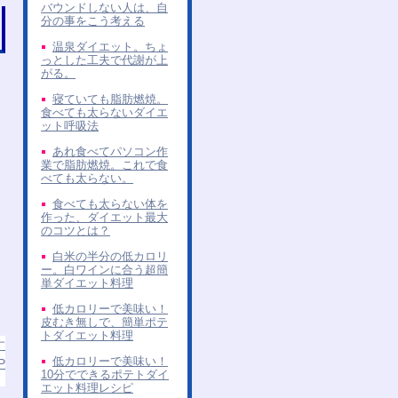
バウンドしない人は、自
分の事をこう考える
温泉ダイエット。ちょ
っとした工夫で代謝が上
がる。
寝ていても脂肪燃焼。
食べても太らないダイエ
ット呼吸法
あれ食べてパソコン作
業で脂肪燃焼。これで食
べても太らない。
食べても太らない体を
作った、ダイエット最大
のコツとは？
白米の半分の低カロリ
ー。白ワインに合う超簡
単ダイエット料理
低カロリーで美味い！
皮むき無しで、簡単ポテ
トダイエット料理
す
低カロリーで美味い！
P
10分でできるポテトダイ
エット料理レシピ