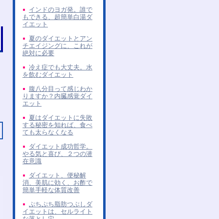
インドのヨガ発。誰で
もできる、超簡単白湯ダ
イエット
夏のダイエットとアン
チエイジングに、これが
絶対に必要
冷え症でも大丈夫。水
を飲むダイエット
腹八分目って感じわか
りますか？内臓感覚ダイ
エット
夏はダイエットに失敗
する秘密を知れば、食べ
ても太らなくなる
ダイエット成功哲学。
やる気と喜び、２つの潜
在意識
ダイエット、便秘解
消、美肌に効く、お酢で
簡単手軽な体質改善
ぷちぷち脂肪つぶしダ
イエットは、セルライト
な落とし穴