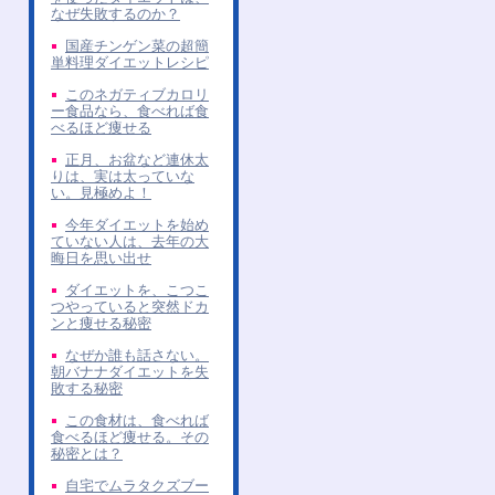
なぜ失敗するのか？
国産チンゲン菜の超簡
単料理ダイエットレシピ
このネガティブカロリ
ー食品なら、食べれば食
べるほど痩せる
正月、お盆など連休太
りは、実は太っていな
い。見極めよ！
今年ダイエットを始め
ていない人は、去年の大
晦日を思い出せ
ダイエットを、こつこ
つやっていると突然ドカ
ンと痩せる秘密
なぜか誰も話さない。
朝バナナダイエットを失
敗する秘密
この食材は、食べれば
食べるほど痩せる。その
秘密とは？
自宅でムラタクズブー