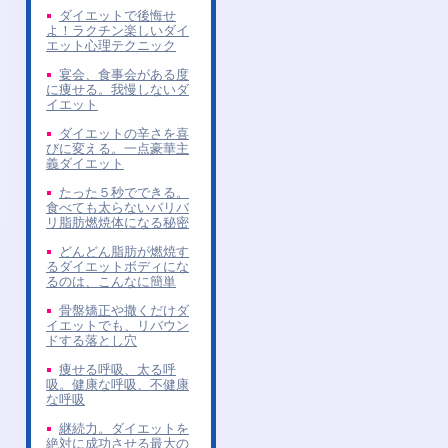
ダイエットで後悔せ
よ！ラクチン楽しいダイ
エット心理テクニック
宴会、食事会がある度
に痩せる。我慢しないダ
イエット
ダイエットの辛さを喜
びに変える。一点豪華主
義ダイエット
たった５秒でできる。
食べても太らないバリバ
リ脂肪燃焼体になる秘密
どんどん脂肪が燃焼す
るダイエットボディにな
るのは、こんなに簡単
骨盤矯正や撒くだけダ
イエットでも、リバウン
ドする落とし穴
痩せる呼吸、太る呼
吸。健康な呼吸、不健康
な呼吸
継続力。ダイエットを
絶対に成功させる最大の