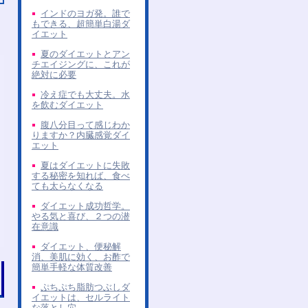
インドのヨガ発。誰で
もできる、超簡単白湯ダ
イエット
夏のダイエットとアン
チエイジングに、これが
絶対に必要
冷え症でも大丈夫。水
を飲むダイエット
腹八分目って感じわか
りますか？内臓感覚ダイ
エット
夏はダイエットに失敗
する秘密を知れば、食べ
ても太らなくなる
ダイエット成功哲学。
やる気と喜び、２つの潜
在意識
ダイエット、便秘解
消、美肌に効く、お酢で
簡単手軽な体質改善
ぷちぷち脂肪つぶしダ
イエットは、セルライト
な落とし穴