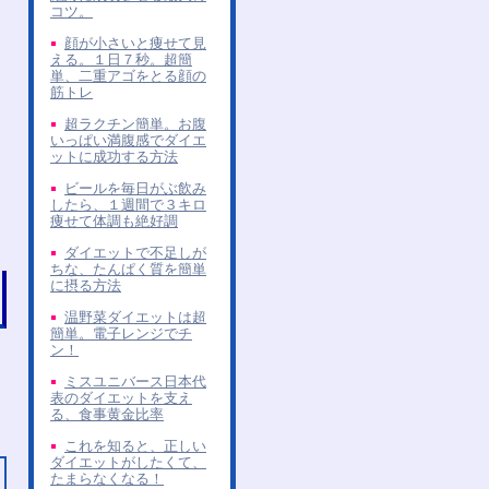
コツ。
顔が小さいと痩せて見
える。１日７秒。超簡
単、二重アゴをとる顔の
筋トレ
超ラクチン簡単。お腹
いっぱい満腹感でダイエ
ットに成功する方法
ビールを毎日がぶ飲み
したら、１週間で３キロ
痩せて体調も絶好調
ダイエットで不足しが
ちな、たんぱく質を簡単
に摂る方法
温野菜ダイエットは超
簡単。電子レンジでチ
ン！
ミスユニバース日本代
表のダイエットを支え
る、食事黄金比率
これを知ると、正しい
ダイエットがしたくて、
たまらなくなる！