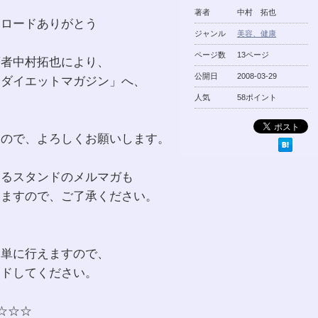
著者
中村 拓也
ンロードありがとう
ジャンル
美容、健康
ページ数
13ページ
著者中村拓也により、
公開日
2008-03-29
身ダイエットマガジン」へ、
人気
58ポイント
すので、よろしくお願いします。
するスタンドのメルマガも
いますので、ご了承ください。
簡単に行えますので、
ードしてください。
☆☆☆