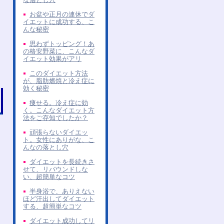
お盆や正月の連休でダ
イエットに成功する、こ
んな秘密
思わずトッピング！あ
の格安野菜に、こんなダ
イエット効果がアリ
このダイエット方法
が、脂肪燃焼と冷え症に
効く秘密
痩せる。冷え症に効
く。こんなダイエット方
法をご存知でしたか？
頑張らないダイエッ
ト。女性にありがな、こ
んなの落とし穴
ダイエットを長続きさ
せて、リバウンドしな
い、超簡単なコツ
半身浴で、ありえない
ほど汗出してダイエット
する、超簡単なコツ
ダイエット成功してリ