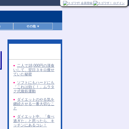
)
その他 ▼
同じ著者の無料レポー
ト
二人で18,000円の漢食
いして、翌日３キロ痩せ
ていた秘密
ソフトにもハードにも
「これは効く！」ムラタ
ク式腹筋運動
ダイエットのやる気を
継続させる一番大切なこ
と
ダイエット中、「食べ
過ぎた」と思ったら、キ
ッチンにあるコレ！