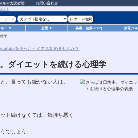
メルマガ読者増
お問い合わせ
マネー ▼
恋愛 ▼
美容、健康(2382)
教育(984
理学
。ダイエットを続ける心理学
」と、言っても続かない人は、
エット続けなくては、気持ち悪く
まうでしょう。