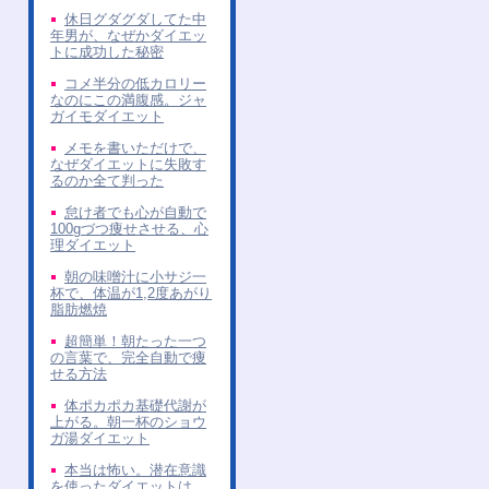
休日グダグダしてた中
年男が、なぜかダイエッ
トに成功した秘密
コメ半分の低カロリー
なのにこの満腹感。ジャ
ガイモダイエット
メモを書いただけで、
なぜダイエットに失敗す
るのか全て判った
怠け者でも心が自動で
100gづつ痩せさせる、心
理ダイエット
朝の味噌汁に小サジ一
杯で、体温が1,2度あがり
脂肪燃焼
超簡単！朝たった一つ
の言葉で、完全自動で痩
せる方法
体ポカポカ基礎代謝が
上がる。朝一杯のショウ
ガ湯ダイエット
本当は怖い。潜在意識
を使ったダイエットは、