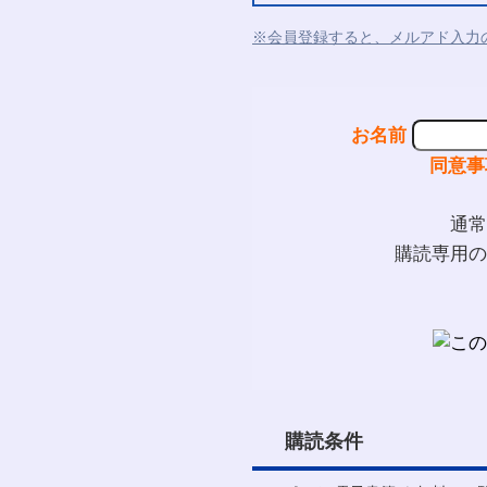
※会員登録すると、メルアド入力
お名前
同意事
通常
購読専用の
購読条件