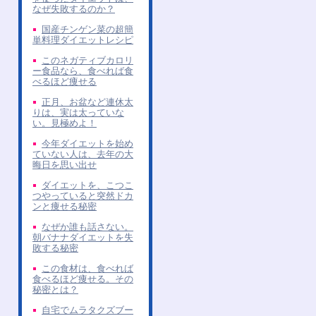
なぜ失敗するのか？
国産チンゲン菜の超簡
単料理ダイエットレシピ
このネガティブカロリ
ー食品なら、食べれば食
べるほど痩せる
正月、お盆など連休太
りは、実は太っていな
い。見極めよ！
今年ダイエットを始め
ていない人は、去年の大
晦日を思い出せ
ダイエットを、こつこ
つやっていると突然ドカ
ンと痩せる秘密
なぜか誰も話さない。
朝バナナダイエットを失
敗する秘密
この食材は、食べれば
食べるほど痩せる。その
秘密とは？
自宅でムラタクズブー