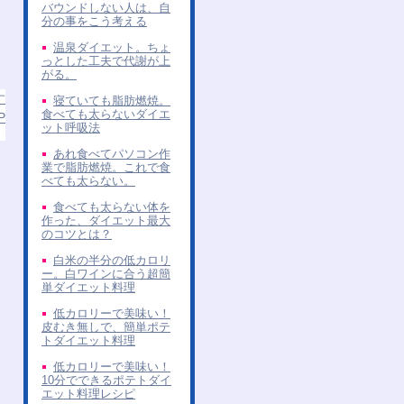
バウンドしない人は、自
分の事をこう考える
温泉ダイエット。ちょ
っとした工夫で代謝が上
がる。
す
寝ていても脂肪燃焼。
食べても太らないダイエ
P
ット呼吸法
あれ食べてパソコン作
業で脂肪燃焼。これで食
べても太らない。
食べても太らない体を
作った、ダイエット最大
のコツとは？
白米の半分の低カロリ
ー。白ワインに合う超簡
単ダイエット料理
低カロリーで美味い！
皮むき無しで、簡単ポテ
トダイエット料理
低カロリーで美味い！
10分でできるポテトダイ
エット料理レシピ