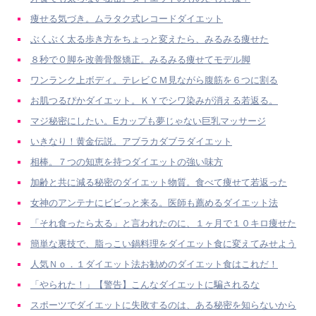
痩せる気づき。ムラタク式レコードダイエット
ぶくぶく太る歩き方をちょっと変えたら、みるみる痩せた
８秒でＯ脚を改善骨盤矯正。みるみる痩せてモデル脚
ワンランク上ボディ。テレビＣＭ見ながら腹筋を６つに割る
お肌つるぴかダイエット。ＫＹでシワ染みが消える若返る。
マジ秘密にしたい。Eカップも夢じゃない巨乳マッサージ
いきなり！黄金伝説。アブラカダブラダイエット
相棒。７つの知恵を持つダイエットの強い味方
加齢と共に減る秘密のダイエット物質。食べて痩せて若返った
女神のアンテナにビビっと来る。医師も薦めるダイエット法
「それ食ったら太る」と言われたのに、１ヶ月で１０キロ痩せた
簡単な裏技で、脂っこい鍋料理をダイエット食に変えてみせよう
人気Ｎｏ．１ダイエット法お勧めのダイエット食はこれだ！
「やられた！」【警告】こんなダイエットに騙されるな
スポーツでダイエットに失敗するのは、ある秘密を知らないから