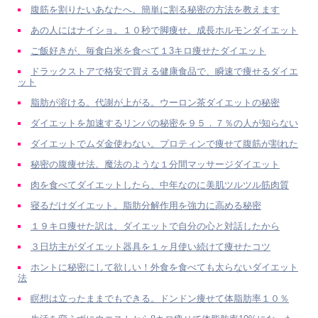
腹筋を割りたいあなたへ。簡単に割る秘密の方法を教えます
あの人にはナイショ。１０秒で脚痩せ。成長ホルモンダイエット
ご飯好きが、毎食白米を食べて１3キロ痩せたダイエット
ドラックストアで格安で買える健康食品で、瞬速で痩せるダイエ
ット
脂肪が溶ける。代謝が上がる。ウーロン茶ダイエットの秘密
ダイエットを加速するリンパの秘密を９５．７％の人が知らない
ダイエットでムダ金使わない。プロティンで痩せて腹筋が割れた
秘密の腹痩せ法。魔法のような１分間マッサージダイエット
肉を食べてダイエットしたら、中年なのに美肌ツルツル筋肉質
寝るだけダイエット。脂肪分解作用を強力に高める秘密
１９キロ痩せた訳は、ダイエットで自分の心と対話したから
３日坊主がダイエット器具を１ヶ月使い続けて痩せたコツ
ホントに秘密にして欲しい！外食を食べても太らないダイエット
法
瞑想は立ったままでもできる。ドンドン痩せて体脂肪率１０％