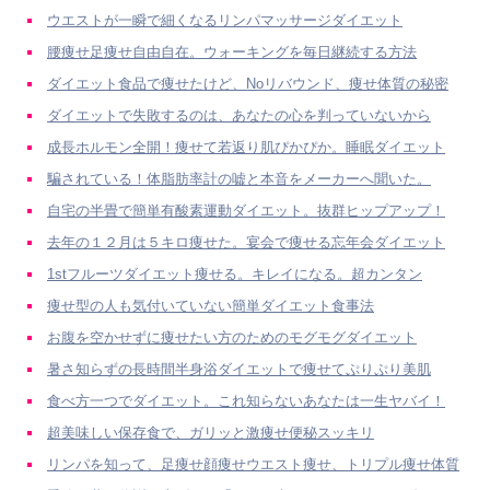
ウエストが一瞬で細くなるリンパマッサージダイエット
腰痩せ足痩せ自由自在。ウォーキングを毎日継続する方法
ダイエット食品で痩せたけど、Noリバウンド、痩せ体質の秘密
ダイエットで失敗するのは、あなたの心を判っていないから
成長ホルモン全開！痩せて若返り肌ぴかぴか。睡眠ダイエット
騙されている！体脂肪率計の嘘と本音をメーカーへ聞いた。
自宅の半畳で簡単有酸素運動ダイエット。抜群ヒップアップ！
去年の１２月は５キロ痩せた。宴会で痩せる忘年会ダイエット
1stフルーツダイエット痩せる。キレイになる。超カンタン
痩せ型の人も気付いていない簡単ダイエット食事法
お腹を空かせずに痩せたい方のためのモグモグダイエット
暑さ知らずの長時間半身浴ダイエットで痩せてぷりぷり美肌
食べ方一つでダイエット。これ知らないあなたは一生ヤバイ！
超美味しい保存食で、ガリッと激痩せ便秘スッキリ
リンパを知って、足痩せ顔痩せウエスト痩せ、トリプル痩せ体質