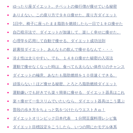
ゆったり座ダイエット。チベットの修行僧が痩せている秘密
ありえない。この座り方で９キロ痩せた。座り方ダイエット
1日中。椅子に座ったまま脂肪を燃焼したら一日で１キロ痩せた
自己暗示法で、ダイエットが加速して、楽しく幸せに痩せた。
心理学を応用して自動で痩せる。ダイエット成功法則
超裏技ダイエット。あんなもの飲んで痩せるなんて・・・
冷え性は太りやすい。でも、１４キロ痩せた秘密の入浴法
運動で痩せなくなった時は、食べても太らない体作りのチャンス
ダイエットの極意。あなたも脂肪燃焼を１０倍速くできる。
頑張らない！ほど痩せる秘密。とろとろ脂肪燃焼ダイエット
運動嫌いでも好きでも楽々簡単に痩せる、ダイエット器具はこれ
楽々痩せて一生スリムでいたいなら、ダイエット器具はこう選ぶ
普段の歩き方をちょっと気をつけたらウエストきゅ！
ダイエットオリンピック日本代表 １分間豆腐料理レシピ集
ダイエット目標設定をこうしたら、いつの間にかモデル体系