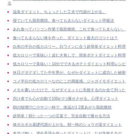
る
温泉ダイエット。ちょっとした工夫で代謝が上がる。
寝ていても脂肪燃焼。食べても太らないダイエット呼吸法
あれ食べてパソコン作業で脂肪燃焼。これで食べても太らない。
食べても太らない体を作った、ダイエット最大のコツとは？
白米の半分の低カロリー。白ワインに合う超簡単ダイエット料理
低カロリーで美味い！皮むき無しで、簡単ポテトダイエット料理
低カロリーで美味い！10分でできるポテトダイエット料理レシピ
休日グダグダしてた中年男が、なぜかダイエットに成功した秘密
コメ半分の低カロリーなのにこの満腹感。ジャガイモダイエット
メモを書いただけで、なぜダイエットに失敗するのか全て判った
怠け者でも心が自動で100gづつ痩せさせる、心理ダイエット
朝の味噌汁に小サジ一杯で、体温が1,2度あがり脂肪燃焼
超簡単！朝たった一つの言葉で、完全自動で痩せる方法
体ポカポカ基礎代謝が上がる。朝一杯のショウガ湯ダイエット
本当は怖い。潜在意識を使ったダイエットは、なぜ失敗するの