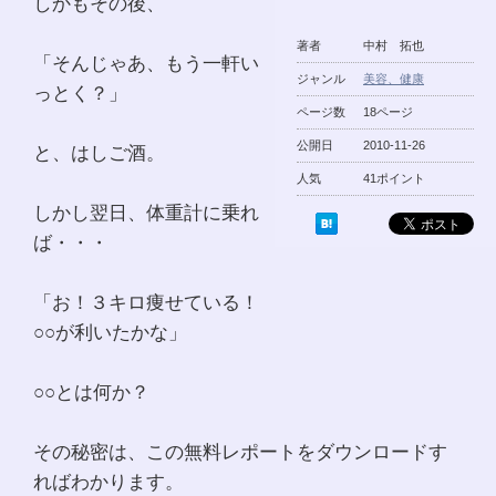
しかもその後、
著者
中村 拓也
「そんじゃあ、もう一軒い
ジャンル
美容、健康
っとく？」
ページ数
18ページ
公開日
2010-11-26
と、はしご酒。
人気
41ポイント
しかし翌日、体重計に乗れ
ば・・・
「お！３キロ痩せている！
○○が利いたかな」
○○とは何か？
その秘密は、この無料レポートをダウンロードす
ればわかります。