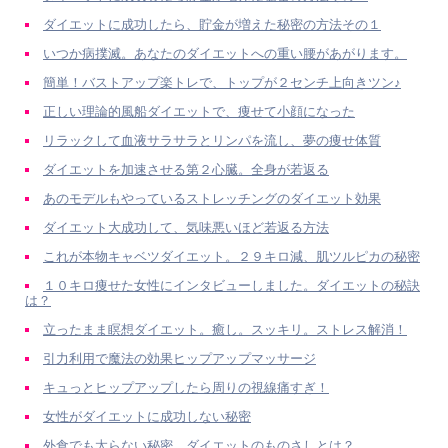
ダイエットに成功したら、貯金が増えた秘密の方法その１
いつか病撲滅。あなたのダイエットへの重い腰があがります。
簡単！バストアップ楽トレで、トップが２センチ上向きツン♪
正しい理論的風船ダイエットで、痩せて小顔になった
リラックして血液サラサラとリンパを流し、夢の痩せ体質
ダイエットを加速させる第２心臓。全身が若返る
あのモデルもやっているストレッチングのダイエット効果
ダイエット大成功して、気味悪いほど若返る方法
これが本物キャベツダイエット。２９キロ減、肌ツルピカの秘密
１０キロ痩せた女性にインタビューしました。ダイエットの秘訣
は？
立ったまま瞑想ダイエット。癒し。スッキリ。ストレス解消！
引力利用で魔法の効果ヒップアップマッサージ
キュっとヒップアップしたら周りの視線痛すぎ！
女性がダイエットに成功しない秘密
外食でも太らない秘密。ダイエットのものさしとは？