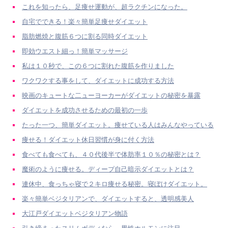
これを知ったら、足痩せ運動が、超ラクチンになった。
自宅でできる！楽々簡単足痩せダイエット
脂肪燃焼と腹筋６つに割る同時ダイエット
即効ウエスト細っ！簡単マッサージ
私は１０秒で、この６つに割れた腹筋を作りました
ワクワクする事をして、ダイエットに成功する方法
映画のキュートな二ューヨーカーがダイエットの秘密を暴露
ダイエットを成功させるための最初の一歩
たった一つ、簡単ダイエット。痩せている人はみんなやっている
痩せる！ダイエット休日習慣が身に付く方法
食べても食べても、４０代後半で体肪率１０％の秘密とは？
魔術のように痩せる。ディープ自己暗示ダイエットとは？
連休中、食っちゃ寝で２キロ痩せる秘密。寝ぼけダイエット。
楽々簡単ベジタリアンで、ダイエットすると、透明感美人
大江戸ダイエットベジタリアン物語