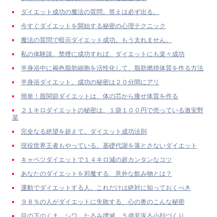
ダイエット成功の魔法の質問。答えは必ず出る。
今すぐダイエットを開始する秘密の心理テクニック
魔法の質問で暗示ダイエット成功。もう太れません。
私の体験談。禁煙に成功すれば、ダイエットにも楽々成功
半身浴中に褐色脂肪細胞を活性化して、脂肪燃焼体質を作る方法
半身浴ダイエット。成功の秘密は２０分間にアリ
簡単！股関節ダイエットは、体の芯から痩せ体質を作る
２１キロダイエットの秘密は、１袋１００円で売っている激安野
菜
完全なる絶望を超えて。ダイエット成功法則
現役世界王者もやっている。基礎代謝を落とさないダイエット
キャベツダイエットで１４キロ減の超カンタンなコツ
あなたのダイエットを邪魔する、意外な飲み物とは？
運動でダイエットする人。これだけは絶対に知っておくべき
９８％の人がダイエットに失敗する、心の奥のこんな秘密
目の下のくま、シワ、たるみ撲滅。５歳若返る小顔づくり