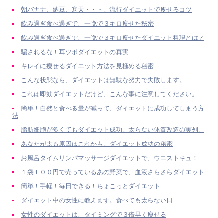
朝バナナ、納豆、寒天・・・。流行ダイエットで痩せるコツ
飲み過ぎ食べ過ぎで、一晩で３キロ痩せた秘密
飲み過ぎ食べ過ぎで、一晩で３キロ痩せたダイエット料理とは？
騙されるな！耳ツボダイエットの真実
キレイに痩せるダイエット方法を見極める秘密
こんな状態なら、ダイエットは無駄な努力で失敗します。
これは即効ダイエットだけど、こんな事に注意してください。
簡単！自然と食べる量が減って、ダイエットに成功してしまう方
法
脂肪細胞が多くてもダイエット成功。太らない体質改造の実列。
あなたが太る原因はこれかも。ダイエット成功の秘密
お風呂タイムリンパマッサージダイエットで、ウエストキュ！
１袋１００円で売っているあの野菜で、血液さらさらダイエット
簡単！手軽！毎日できる！ちょこっとダイエット
ダイエット中の女性に教えます。食べても太らない日
女性のダイエットは、タイミングで３倍早く痩せる