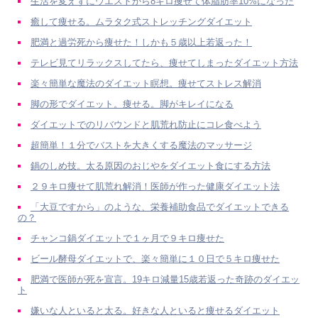
生活を変えずにウエストから8キロ痩せて体脂肪率10%になった
癒して痩せる。ムラタク式ストレッチングダイエット
肥満と過労死から痩せた！しかも５歳以上若返った！
テレビ見てリラックスしてたら、痩せてしまったダイエット方法
楽々簡単な魔法のダイエット瞑想。痩せてストレス解消
脚の形でダイエット。痩せる。脚がキレイになる
ダイエットでのリバウンドと肌荒れ防止にコレ食べよう
超簡単！１分でバストを大きくする魔法のマッサージ
鍋のしめ技。太る原因のおじやをダイエット食にする方法
２９キロ痩せて肌荒れ解消！医師が作った健康ダイエット法
「大豆ですから」のような、栄養補助食品でダイエットできる
の？
チャンコ鍋ダイエットで１ヶ月で９キロ痩せた
ビール酵母ダイエットで、楽々簡単に１０日で５キロ痩せた
肥満で医師が死を宣言。19キロ減量15歳若返った奇跡のダイエッ
ト
嫌いな人といると太る。好きな人といると痩せるダイエット