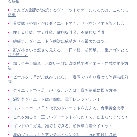
る秘密
どんどん脂肪が燃焼するダイエットボディになるのは、こんなに
簡単
骨盤矯正や撒くだけダイエットでも、リバウンドする落とし穴
痩せる呼吸、太る呼吸。健康な呼吸、不健康な呼吸
継続力。ダイエットを絶対に成功させる最大のコツ。
顔が小さいと痩せて見える。１日７秒。超簡単、二重アゴをとる
顔の筋トレ
超ラクチン簡単。お腹いっぱい満腹感でダイエットに成功する方
法
ビールを毎日がぶ飲みしたら、１週間で３キロ痩せて体調も絶好
調
ダイエットで不足しがちな、たんぱく質を簡単に摂る方法
温野菜ダイエットは超簡単。電子レンジでチン！
ミスユニバース日本代表のダイエットを支える、食事黄金比率
これを知ると、正しいダイエットがしたくて、たまらなくなる！
インドのヨガ発。誰でもできる、超簡単白湯ダイエット
夏のダイエットとアンチエイジングに、これが絶対に必要