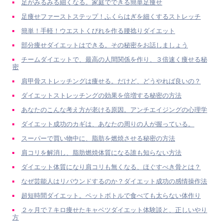
足がみるみる細くなる。家庭でできる簡単足痩せ
足痩せファーストステップ！ふくらはぎを細くするストレッチ
簡単！手軽！ウエストくびれを作る腰捻りダイエット
部分痩せダイエットはできる。その秘密をお話しましょう
チームダイエットで、最高の人間関係を作り、３倍速く痩せる秘
密
肩甲骨ストレッチングは痩せる。だけど、どうやれば良いの？
ダイエットストレッチングの効果を倍増する秘密の方法
あなたのこんな考え方が老ける原因。アンチエイジングの心理学
ダイエット成功のカギは、あなたの周りの人が握っている。
スーパーで買い物中に、脂肪を燃焼させる秘密の方法
肩コリを解消し、脂肪燃焼体質になる誰も知らない方法
ダイエット体質になり肩コリも無くなる、ほぐすべき骨とは？
なぜ芸能人はリバウンドするのか？ダイエット成功の感情操作法
超短時間ダイエット。ペットボトルで食べても太らない体作り
２ヶ月で７キロ痩せたキャベツダイエット体験談と、正しいやり
方