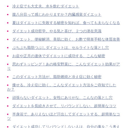
冷え症でも大丈夫。水を飲むダイエット
腹八分目って感じわかりますか？内臓感覚ダイエット
夏はダイエットに失敗する秘密を知れば、食べても太らなくなる
ダイエット成功哲学。やる気と喜び、２つの潜在意識
ダイエット、便秘解消、美肌に効く、お酢で簡単手軽な体質改善
ぷちぷち脂肪つぶしダイエットは、セルライトな落とし穴
お盆や正月の連休でダイエットに成功する、こんな秘密
思わずトッピング！あの格安野菜に、こんなダイエット効果がア
リ
このダイエット方法が、脂肪燃焼と冷え症に効く秘密
痩せる。冷え症に効く。こんなダイエット方法をご存知でした
か？
頑張らないダイエット。女性にありがな、こんなの落とし穴
ダイエットを長続きさせて、リバウンドしない、超簡単なコツ
半身浴で、ありえないほど汗出してダイエットする、超簡単なコ
ツ
ダイエット成功してリバウンドしない人は、自分の事をこう考え