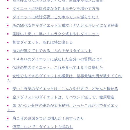
引き締まったスリムボディなら、男性ホルモンに注目
ダイエットに絶対必要な女性ホルモンを増やす方法
ダイエットに絶対必要。このホルモンを減らすな！
あの50代女性がダイエット大成功！どんどんキレイになる秘密
美味い！安い！早い！ムラタク式もやしダイエット
和食ダイエット。あれは特に痩せる
握力が無くてもできる、ぶら下がりダイエット
１４キロのダイエットに成功した自分への質問とは？
伝説の男のダイエット。これを食べて１９キロ痩せた
女性でもできるダイエットの極意は、世界最強の男が教えてくれ
た
安い！野菜のダイエットは、こんなやり方で、どかんと痩せる
金メダリストのダイエットは、リバウンド無しで、健康増進
気づかない骨格の歪みが太る秘密。たったこれだけでダイエッ
ト。
肩こりの原因をついに掴んだ！肩すっきり
依存しないで！ダイエットも悩みも