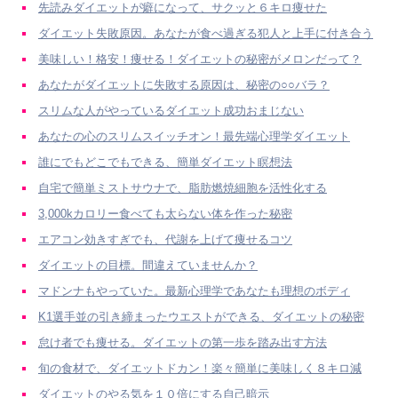
先読みダイエットが癖になって、サクッと６キロ痩せた
ダイエット失敗原因。あなたが食べ過ぎる犯人と上手に付き合う
美味しい！格安！痩せる！ダイエットの秘密がメロンだって？
あなたがダイエットに失敗する原因は、秘密の○○バラ？
スリムな人がやっているダイエット成功おまじない
あなたの心のスリムスイッチオン！最先端心理学ダイエット
誰にでもどこでもできる、簡単ダイエット瞑想法
自宅で簡単ミストサウナで、脂肪燃焼細胞を活性化する
3,000kカロリー食べても太らない体を作った秘密
エアコン効きすぎでも、代謝を上げて痩せるコツ
ダイエットの目標。間違えていませんか？
マドンナもやっていた。最新心理学であなたも理想のボディ
K1選手並の引き締まったウエストができる、ダイエットの秘密
怠け者でも痩せる。ダイエットの第一歩を踏み出す方法
旬の食材で、ダイエットドカン！楽々簡単に美味しく８キロ減
ダイエットのやる気を１０倍にする自己暗示