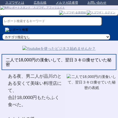
スゴワザとは
広告出稿
メルマガ読者増
お問い合わせ
二人で18,000円の漢食いして、翌日３キロ痩せていた秘
密
ある夜、男二人が品川のと
ある安くて美味い料理店に
て、
合計18,0000円もたらふく
食べた。