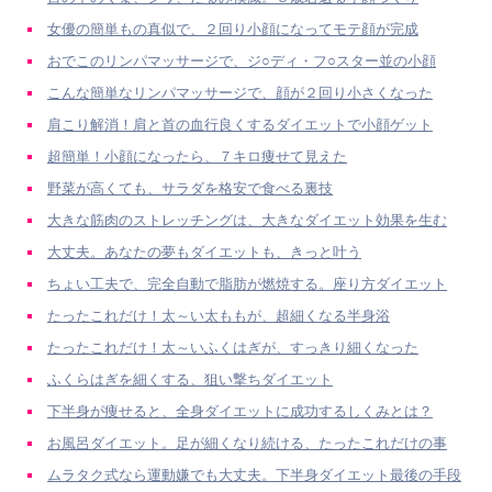
女優の簡単もの真似で、２回り小顔になってモテ顔が完成
おでこのリンパマッサージで、ジ○ディ・フ○スター並の小顔
こんな簡単なリンパマッサージで、顔が２回り小さくなった
肩こり解消！肩と首の血行良くするダイエットで小顔ゲット
超簡単！小顔になったら、７キロ痩せて見えた
野菜が高くても、サラダを格安で食べる裏技
大きな筋肉のストレッチングは、大きなダイエット効果を生む
大丈夫。あなたの夢もダイエットも、きっと叶う
ちょい工夫で、完全自動で脂肪が燃焼する。座り方ダイエット
たったこれだけ！太～い太ももが、超細くなる半身浴
たったこれだけ！太～いふくはぎが、すっきり細くなった
ふくらはぎを細くする、狙い撃ちダイエット
下半身が痩せると、全身ダイエットに成功するしくみとは？
お風呂ダイエット。足が細くなり続ける、たったこれだけの事
ムラタク式なら運動嫌でも大丈夫。下半身ダイエット最後の手段