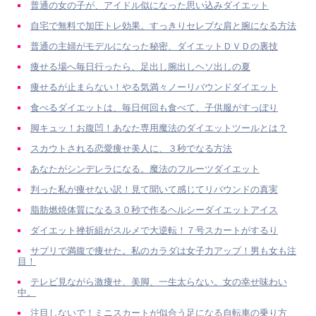
普通の女の子が、アイドル似になった思い込みダイエット
自宅で無料で加圧トレ効果。すっきりセレブな肩と腕になる方法
普通の主婦がモデルになった秘密、ダイエットＤＶＤの裏技
痩せる場へ毎日行ったら、足出し腕出しヘソ出しの夏
痩せるが止まらない！やる気満々ノーリバウンドダイエット
食べるダイエットは、毎日何回も食べて、子供服がすっぽり
脚キュッ！お腹凹！あなた専用魔法のダイエットツールとは？
スカウトされる恋愛痩せ美人に、３秒でなる方法
あなたがシンデレラになる。魔法のフルーツダイエット
判った私が痩せない訳！見て聞いて感じてリバウンドの真実
脂肪燃焼体質になる３０秒で作るヘルシーダイエットアイス
ダイエット挫折組がスルメで大逆転！７号スカートがするり
サプリで満腹で痩せた。私のカラダは女子力アップ！男も女も注
目！
テレビ見ながら激痩せ、美脚、一生太らない。女の幸せ味わい
中。
注目しないで！ミニスカートが似合う足になる自転車の乗り方