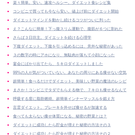
楽々簡単。安い。速攻ヘルシー。ダイエット食レシピ集
コンビニで買っても今なら安い。値上げ前にダイエット開始
ダイエットマインドを動かし続けるコツがついに判った
え？こんなに簡単！下っ腹スリム運動で、腹筋が６つに割れた
さらば３日坊主。ダイエットを続ける心理学
下腹ダイエット。下腹を引っ込めるには、意外な秘密があった
３の数字の時にアホになり、無駄肉が落ちて小顔になった
宴会にばかり出てたら、５キロダイエットしました
99%の人が気がついていない。あなたの周りにある痩せない空気
超簡単！食べるだけでダイエット。美味しい野菜の魔法のレシピ
まさか！コンビニでタダでもらえる物で、７キロも痩せるなんて
呼吸する度に脂肪燃焼。超簡単インナーマッスルを鍛え方
言霊ダイエット。ブレーキを外せば痩せるが加速する
食べても太らない痩せ体質になる、秘密の野菜とは？
ダイエットに成功したら貯金が増えた秘密の方法その３
ダイエットに成功したら貯金が増えた秘密の方法その２