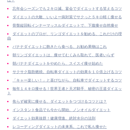
は？
忘年会シーズンでも２キロ減。宴会でダイエットする笑えるコツ
ダイエットの大敵、いいよー病対策でサクっと５キロ軽く痩せる
骨盤縦回転インナーマッスルダイエットで、下腹痩せ自然痩せ
ダイエットのプロが、リンゴダイエットを勧める、これだけの理
由
バナナダイエットに飽きたら食べる、お勧め果物はこれ
朝リンゴダイエットは、痩せてむくみも取れて、医者いらず
朝バナナダイエットをやめたら、スイスイ痩せ始めた
サクサク脂肪燃焼。自転車ダイエットの効果を１０倍上げるコツ
「キャー楽しい！」と喜びながら、自転車でダイエットするコツ
毎年１４キロ痩せる！世界王者と天才騎手、秘密の王道ダイエッ
ト
焦らず確実に痩せる、ダイエットをつづけるコツとは？
インスタント食品でも今から開始。ノンオイルダイエット
ダイエット効果抜群！健康増進。絶対水分の法則
レコーディングダイエットの未来系。これで私も痩せた