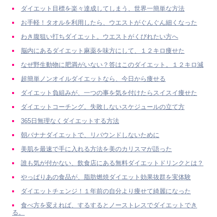
ダイエット目標を楽々達成してしまう、世界一簡単な方法
お手軽！タオルを利用したら、ウエストがぐんぐん細くなった
わき腹狙い打ちダイエット。ウエストがくびれたい方へ
脳内にあるダイエット麻薬を味方にして、１２キロ痩せた
なぜ野生動物に肥満がいない？答はこのダイエット。１２キロ減
超簡単ノンオイルダイエットなら、今日から痩せる
ダイエット負組みが、一つの事を気を付けたらスイスイ痩せた
ダイエットコーチング。失敗しないスケジュールの立て方
365日無理なくダイエットする方法
朝バナナダイエットで、リバウンドしないために
美肌を最速で手に入れる方法を美のカリスマが語った
誰も気が付かない、飲食店にある無料ダイエットドリンクとは？
やっぱりあの食品が、脂肪燃焼ダイエット効果抜群を実体験
ダイエットチェンジ！１年前の自分より痩せて綺麗になった
食べ方を変えれば、するするとノーストレスでダイエットでき
る。