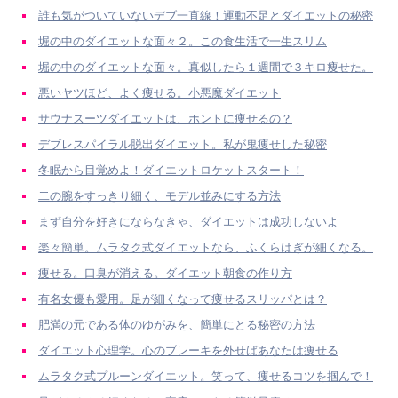
誰も気がついていないデブ一直線！運動不足とダイエットの秘密
堀の中のダイエットな面々２。この食生活で一生スリム
堀の中のダイエットな面々。真似したら１週間で３キロ痩せた。
悪いヤツほど、よく痩せる。小悪魔ダイエット
サウナスーツダイエットは、ホントに痩せるの？
デブレスパイラル脱出ダイエット。私が鬼痩せした秘密
冬眠から目覚めよ！ダイエットロケットスタート！
二の腕をすっきり細く、モデル並みにする方法
まず自分を好きにならなきゃ、ダイエットは成功しないよ
楽々簡単。ムラタク式ダイエットなら、ふくらはぎが細くなる。
痩せる。口臭が消える。ダイエット朝食の作り方
有名女優も愛用。足が細くなって痩せるスリッパとは？
肥満の元である体のゆがみを、簡単にとる秘密の方法
ダイエット心理学。心のブレーキを外せばあなたは痩せる
ムラタク式プルーンダイエット。笑って、痩せるコツを掴んで！