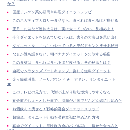
か？
国産チンゲン菜の超簡単料理ダイエットレシピ
このネガティブカロリー食品なら、食べれば食べるほど痩せる
正月、お盆など連休太りは、実は太っていない。見極めよ！
今年ダイエットを始めていない人は、去年の大晦日を思い出せ
ダイエットを、こつこつやっていると突然ドカンと痩せる秘密
なぜか誰も話さない。朝バナナダイエットを失敗する秘密
この食材は、食べれば食べるほど痩せる。その秘密とは？
自宅でムラタクズブートキャンプ。楽しく無料ダイエット
楽々簡単減量、ノーリバウンド ★ アドレナリンダイエット
★
このテレビの見方で、代謝が上がり脂肪燃焼しやすくなる
宴会前のちょっとした事で、脂肪がお酒でどんどん燃焼し始めた
お酒飲んで痩せる！戦略的宴会ダイエットメソッド
超簡単。ダイエット行動を潜在意識に埋め込む方法
宴会でダイエット。毎晩飲み会のバブル期に、痩せた食べ方と