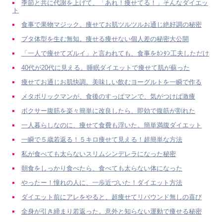
季節と共に代謝を上げて、「あれ！痩せてる！」そんなダイエッ
ト
食事で果物マジック。痩せてお肌ツルツルお通じ絶好調の秘密
ブタ体型を生む無知。痩せる痩せない個人差の秘密大公開
「一人で痩せてズルイ」と言われても、食事をｶﾝﾀﾝ工夫しただけ
40代が20代に見える。睡眠ダイエットで痩せて肌が蘇った
痩せてお通じお肌快調。美味しい飲むヨーグルトを一瞬で作る
メタボリックマンが、食後のすっぱマンで、気がつけば激痩
ボクサー腹筋を楽々簡単に改良したら、即効で腹筋が割れた
一人暮らしなのに、痩せて食費も浮いた。簡単満腹ダイエット
一瞬で５歳若返る！５キロ痩せて見える！超簡単な方法
私が食べても太らないスリムシンデレラになった秘密
朝食をしっかり食べたら、食べても太らない体になった
やったー！憧れの人に、一歩近づいた！ダイエット方法
ダイエット前にアレをやると、超痩せてリバウンド無しの喜び
全身が引き締まり若返った。意外と知らない運動で痩せる秘密