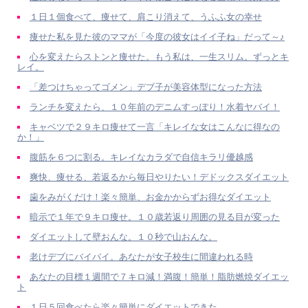
１日１個食べて、痩せて、肩こり消えて、うふふ女の幸せ
痩せた私を見た彼のママが「今度の彼女はイイ子ね」だって～♪
心を変えたらストンと痩せた。もう私は、一生スリム。ずっとキ
レイ。
「差つけちゃってゴメン」デブ子が美容体型になった方法
ランチを変えたら、１０年前のデニムすっぽり！水着ヤバイ！
キャベツで２９キロ痩せて一言「キレイな女はこんなに得なの
か！」
腹筋を６つに割る。キレイなカラダで自信キラリ優越感
爽快、痩せる、若返るから毎日やりたい！デドックスダイエット
歯をみがくだけ！楽々簡単、お金かからずお得なダイエット
暗示で１年で９キロ痩せ。１０歳若返り周囲の見る目が変った
ダイエットして壁おんな。１０秒で山おんな。
老けデブにバイバイ。あなたが女子校生に間違われる時
あなたの目標１週間で７キロ減！満腹！簡単！脂肪燃焼ダイエッ
ト
１日５回食べたら楽々簡単にダイエットできた