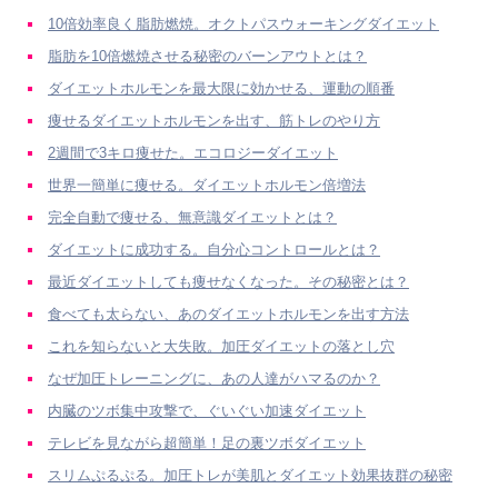
10倍効率良く脂肪燃焼。オクトパスウォーキングダイエット
脂肪を10倍燃焼させる秘密のバーンアウトとは？
ダイエットホルモンを最大限に効かせる、運動の順番
痩せるダイエットホルモンを出す、筋トレのやり方
2週間で3キロ痩せた。エコロジーダイエット
世界一簡単に痩せる。ダイエットホルモン倍増法
完全自動で痩せる、無意識ダイエットとは？
ダイエットに成功する。自分心コントロールとは？
最近ダイエットしても痩せなくなった。その秘密とは？
食べても太らない、あのダイエットホルモンを出す方法
これを知らないと大失敗。加圧ダイエットの落とし穴
なぜ加圧トレーニングに、あの人達がハマるのか？
内臓のツボ集中攻撃で、ぐいぐい加速ダイエット
テレビを見ながら超簡単！足の裏ツボダイエット
スリムぷるぷる。加圧トレが美肌とダイエット効果抜群の秘密