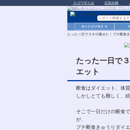
スゴワザとは
広告出稿
ネットビジネス ▼
たった一日で３キロ痩せた！プチ断食き
たった一日で
エット
断食はダイエット、体
しかしとても難しく、
そこで一日だけの断食
が、
プチ断食きゅうりダイ