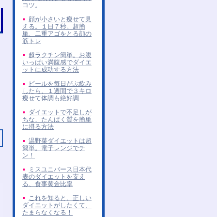
コツ。
顔が小さいと痩せて見
える。１日７秒。超簡
単、二重アゴをとる顔の
筋トレ
超ラクチン簡単。お腹
いっぱい満腹感でダイエ
ットに成功する方法
ビールを毎日がぶ飲み
したら、１週間で３キロ
痩せて体調も絶好調
ダイエットで不足しが
ちな、たんぱく質を簡単
に摂る方法
温野菜ダイエットは超
簡単。電子レンジでチ
ン！
ミスユニバース日本代
表のダイエットを支え
る、食事黄金比率
これを知ると、正しい
ダイエットがしたくて、
たまらなくなる！