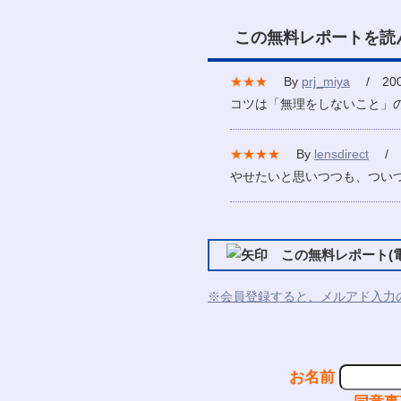
この無料レポートを読
★★★
By
prj_miya
/ 2007
コツは「無理をしないこと」
★★★★
By
lensdirect
/ 2
やせたいと思いつつも、つい
この無料レポート(電
※会員登録すると、メルアド入力
お名前