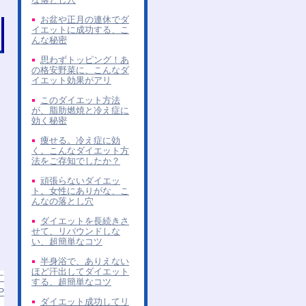
お盆や正月の連休でダ
イエットに成功する、こ
んな秘密
思わずトッピング！あ
の格安野菜に、こんなダ
イエット効果がアリ
このダイエット方法
が、脂肪燃焼と冷え症に
効く秘密
痩せる。冷え症に効
く。こんなダイエット方
法をご存知でしたか？
頑張らないダイエッ
ト。女性にありがな、こ
んなの落とし穴
ダイエットを長続きさ
せて、リバウンドしな
い、超簡単なコツ
半身浴で、ありえない
ほど汗出してダイエット
す
する、超簡単なコツ
P
ダイエット成功してリ