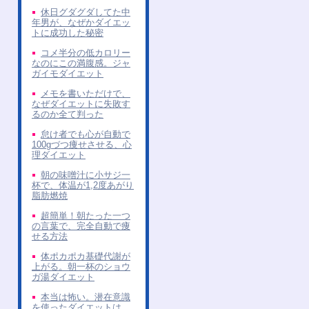
休日グダグダしてた中
年男が、なぜかダイエッ
トに成功した秘密
コメ半分の低カロリー
なのにこの満腹感。ジャ
ガイモダイエット
メモを書いただけで、
なぜダイエットに失敗す
るのか全て判った
怠け者でも心が自動で
100gづつ痩せさせる、心
理ダイエット
朝の味噌汁に小サジ一
杯で、体温が1,2度あがり
脂肪燃焼
超簡単！朝たった一つ
の言葉で、完全自動で痩
せる方法
体ポカポカ基礎代謝が
上がる。朝一杯のショウ
ガ湯ダイエット
本当は怖い。潜在意識
を使ったダイエットは、