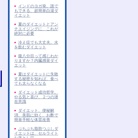
インドのヨガ発。誰で
もできる、超簡単白湯ダ
イエット
夏のダイエットとアン
チエイジングに、これが
絶対に必要
冷え症でも大丈夫。水
を飲むダイエット
腹八分目って感じわか
りますか？内臓感覚ダイ
エット
夏はダイエットに失敗
する秘密を知れば、食べ
ても太らなくなる
ダイエット成功哲学。
やる気と喜び、２つの潜
在意識
ダイエット、便秘解
消、美肌に効く、お酢で
簡単手軽な体質改善
ぷちぷち脂肪つぶしダ
イエットは、セルライト
な落とし穴