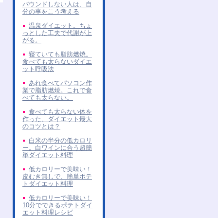
バウンドしない人は、自
分の事をこう考える
温泉ダイエット。ちょ
っとした工夫で代謝が上
がる。
寝ていても脂肪燃焼。
食べても太らないダイエ
ット呼吸法
あれ食べてパソコン作
業で脂肪燃焼。これで食
べても太らない。
食べても太らない体を
作った、ダイエット最大
のコツとは？
白米の半分の低カロリ
ー。白ワインに合う超簡
単ダイエット料理
低カロリーで美味い！
皮むき無しで、簡単ポテ
トダイエット料理
低カロリーで美味い！
10分でできるポテトダイ
エット料理レシピ