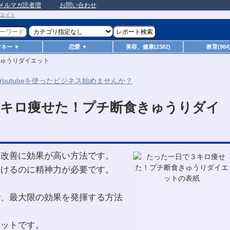
メルマガ読者増
お問い合わせ
マネー ▼
恋愛 ▼
美容、健康(2382)
教育(984
ゅうりダイエット
３キロ痩せた！プチ断食きゅうりダイ
質改善に効果が高い方法です。
続けるのに精神力が必要です。
で、最大限の効果を発揮する方法
エットです。