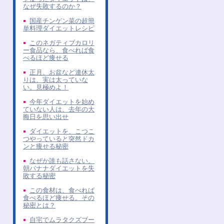
なぜ失敗するのか？
国産チンゲン菜の超簡
単料理ダイエットレシピ
このネガティブカロリ
ー食品なら、食べれば食
べるほど痩せる
正月、お盆など連休太
りは、実は太っていな
い。見極めよ！
今年ダイエットを始め
ていない人は、去年の大
晦日を思い出せ
ダイエットを、こつこ
つやっていると突然ドカ
ンと痩せる秘密
なぜか誰も話さない。
朝バナナダイエットを失
敗する秘密
この食材は、食べれば
食べるほど痩せる。その
秘密とは？
自宅でムラタクズブー