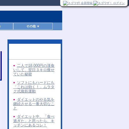
)
その他 ▼
同じ著者の無料レポー
ト
二人で18,000円の漢食
いして、翌日３キロ痩せ
ていた秘密
ソフトにもハードにも
「これは効く！」ムラタ
ク式腹筋運動
ダイエットのやる気を
継続させる一番大切なこ
と
ダイエット中、「食べ
過ぎた」と思ったら、キ
ッチンにあるコレ！