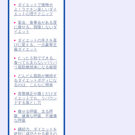
ダイエットで後悔せ
よ！ラクチン楽しいダイ
エット心理テクニック
宴会、食事会がある度
に痩せる。我慢しないダ
イエット
ダイエットの辛さを喜
びに変える。一点豪華主
義ダイエット
たった５秒でできる。
食べても太らないバリバ
リ脂肪燃焼体になる秘密
どんどん脂肪が燃焼す
るダイエットボディにな
るのは、こんなに簡単
骨盤矯正や撒くだけダ
イエットでも、リバウン
ドする落とし穴
痩せる呼吸、太る呼
吸。健康な呼吸、不健康
な呼吸
継続力。ダイエットを
絶対に成功させる最大の