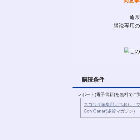
同意事
通常
購読専用の
購読条件
レポート(電子書籍)を無料で
スゴワザ編集部いちおし！マ
Con Ganar(協賛マガジン)