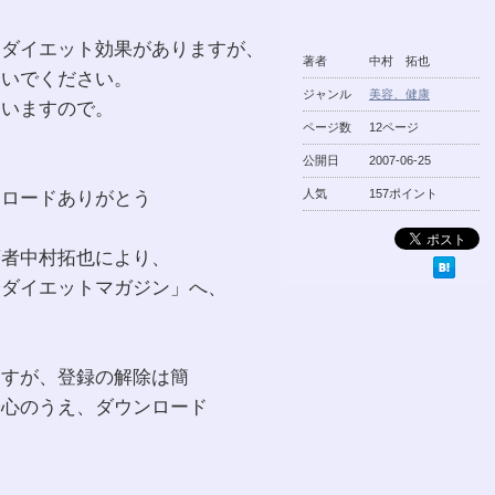
きダイエット効果がありますが、
著者
中村 拓也
ないでください。
ジャンル
美容、健康
まいますので。
ページ数
12ページ
公開日
2007-06-25
ンロードありがとう
人気
157ポイント
著者中村拓也により、
身ダイエットマガジン」へ、
ますが、登録の解除は簡
安心のうえ、ダウンロード