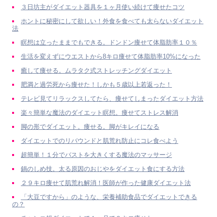
３日坊主がダイエット器具を１ヶ月使い続けて痩せたコツ
ホントに秘密にして欲しい！外食を食べても太らないダイエット
法
瞑想は立ったままでもできる。ドンドン痩せて体脂肪率１０％
生活を変えずにウエストから8キロ痩せて体脂肪率10%になった
癒して痩せる。ムラタク式ストレッチングダイエット
肥満と過労死から痩せた！しかも５歳以上若返った！
テレビ見てリラックスしてたら、痩せてしまったダイエット方法
楽々簡単な魔法のダイエット瞑想。痩せてストレス解消
脚の形でダイエット。痩せる。脚がキレイになる
ダイエットでのリバウンドと肌荒れ防止にコレ食べよう
超簡単！１分でバストを大きくする魔法のマッサージ
鍋のしめ技。太る原因のおじやをダイエット食にする方法
２９キロ痩せて肌荒れ解消！医師が作った健康ダイエット法
「大豆ですから」のような、栄養補助食品でダイエットできる
の？