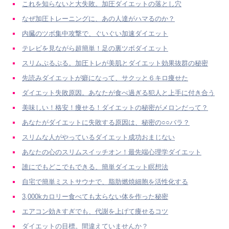
これを知らないと大失敗。加圧ダイエットの落とし穴
なぜ加圧トレーニングに、あの人達がハマるのか？
内臓のツボ集中攻撃で、ぐいぐい加速ダイエット
テレビを見ながら超簡単！足の裏ツボダイエット
スリムぷるぷる。加圧トレが美肌とダイエット効果抜群の秘密
先読みダイエットが癖になって、サクッと６キロ痩せた
ダイエット失敗原因。あなたが食べ過ぎる犯人と上手に付き合う
美味しい！格安！痩せる！ダイエットの秘密がメロンだって？
あなたがダイエットに失敗する原因は、秘密の○○バラ？
スリムな人がやっているダイエット成功おまじない
あなたの心のスリムスイッチオン！最先端心理学ダイエット
誰にでもどこでもできる、簡単ダイエット瞑想法
自宅で簡単ミストサウナで、脂肪燃焼細胞を活性化する
3,000kカロリー食べても太らない体を作った秘密
エアコン効きすぎでも、代謝を上げて痩せるコツ
ダイエットの目標。間違えていませんか？