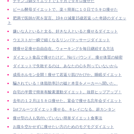
チャンコ鍋ダイエットで１ヶ月で９キロ痩せた
ビール酵母ダイエットで、楽々簡単に１０日で５キロ痩せた
肥満で医師が死を宣言。19キロ減量15歳若返った奇跡のダイエッ
ト
嫌いな人といると太る。好きな人といると痩せるダイエット
ウエストが一瞬で細くなるリンパマッサージダイエット
腰痩せ足痩せ自由自在。ウォーキングを毎日継続する方法
ダイエット食品で痩せたけど、Noリバウンド、痩せ体質の秘密
ダイエットで失敗するのは、あなたの心を判っていないから
成長ホルモン全開！痩せて若返り肌ぴかぴか。睡眠ダイエット
騙されている！体脂肪率計の嘘と本音をメーカーへ聞いた。
自宅の半畳で簡単有酸素運動ダイエット。抜群ヒップアップ！
去年の１２月は５キロ痩せた。宴会で痩せる忘年会ダイエット
1stフルーツダイエット痩せる。キレイになる。超カンタン
痩せ型の人も気付いていない簡単ダイエット食事法
お腹を空かせずに痩せたい方のためのモグモグダイエット