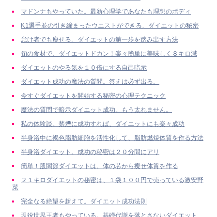
マドンナもやっていた。最新心理学であなたも理想のボディ
K1選手並の引き締まったウエストができる、ダイエットの秘密
怠け者でも痩せる。ダイエットの第一歩を踏み出す方法
旬の食材で、ダイエットドカン！楽々簡単に美味しく８キロ減
ダイエットのやる気を１０倍にする自己暗示
ダイエット成功の魔法の質問。答えは必ず出る。
今すぐダイエットを開始する秘密の心理テクニック
魔法の質問で暗示ダイエット成功。もう太れません。
私の体験談。禁煙に成功すれば、ダイエットにも楽々成功
半身浴中に褐色脂肪細胞を活性化して、脂肪燃焼体質を作る方法
半身浴ダイエット。成功の秘密は２０分間にアリ
簡単！股関節ダイエットは、体の芯から痩せ体質を作る
２１キロダイエットの秘密は、１袋１００円で売っている激安野
菜
完全なる絶望を超えて。ダイエット成功法則
現役世界王者もやっている。基礎代謝を落とさないダイエット