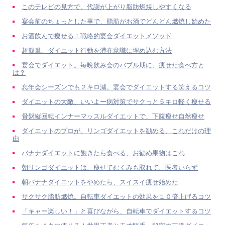
このテレビの見方で、代謝が上がり脂肪燃焼しやすくなる
宴会前のちょっとした事で、脂肪がお酒でどんどん燃焼し始めた
お酒飲んで痩せる！戦略的宴会ダイエットメソッド
超簡単。ダイエット行動を潜在意識に埋め込む方法
宴会でダイエット。毎晩飲み会のバブル期に、痩せた食べ方と
は？
忘年会シーズンでも２キロ減。宴会でダイエットする笑えるコツ
ダイエットの大敵、いいよー病対策でサクっと５キロ軽く痩せる
骨盤縦回転インナーマッスルダイエットで、下腹痩せ自然痩せ
ダイエットのプロが、リンゴダイエットを勧める、これだけの理
由
バナナダイエットに飽きたら食べる、お勧め果物はこれ
朝リンゴダイエットは、痩せてむくみも取れて、医者いらず
朝バナナダイエットをやめたら、スイスイ痩せ始めた
サクサク脂肪燃焼。自転車ダイエットの効果を１０倍上げるコツ
「キャー楽しい！」と喜びながら、自転車でダイエットするコツ