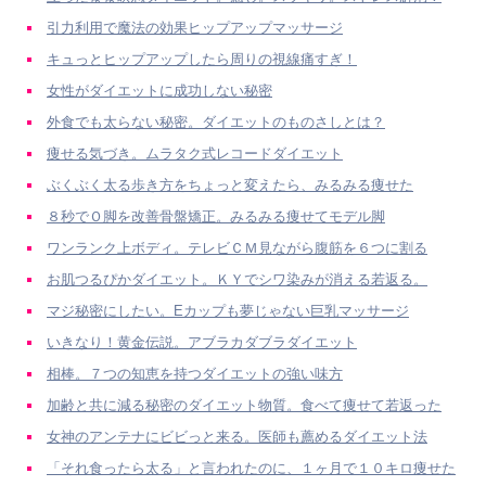
引力利用で魔法の効果ヒップアップマッサージ
キュっとヒップアップしたら周りの視線痛すぎ！
女性がダイエットに成功しない秘密
外食でも太らない秘密。ダイエットのものさしとは？
痩せる気づき。ムラタク式レコードダイエット
ぶくぶく太る歩き方をちょっと変えたら、みるみる痩せた
８秒でＯ脚を改善骨盤矯正。みるみる痩せてモデル脚
ワンランク上ボディ。テレビＣＭ見ながら腹筋を６つに割る
お肌つるぴかダイエット。ＫＹでシワ染みが消える若返る。
マジ秘密にしたい。Eカップも夢じゃない巨乳マッサージ
いきなり！黄金伝説。アブラカダブラダイエット
相棒。７つの知恵を持つダイエットの強い味方
加齢と共に減る秘密のダイエット物質。食べて痩せて若返った
女神のアンテナにビビっと来る。医師も薦めるダイエット法
「それ食ったら太る」と言われたのに、１ヶ月で１０キロ痩せた