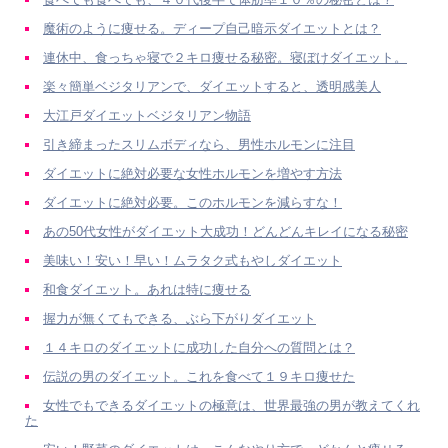
魔術のように痩せる。ディープ自己暗示ダイエットとは？
連休中、食っちゃ寝で２キロ痩せる秘密。寝ぼけダイエット。
楽々簡単ベジタリアンで、ダイエットすると、透明感美人
大江戸ダイエットベジタリアン物語
引き締まったスリムボディなら、男性ホルモンに注目
ダイエットに絶対必要な女性ホルモンを増やす方法
ダイエットに絶対必要。このホルモンを減らすな！
あの50代女性がダイエット大成功！どんどんキレイになる秘密
美味い！安い！早い！ムラタク式もやしダイエット
和食ダイエット。あれは特に痩せる
握力が無くてもできる、ぶら下がりダイエット
１４キロのダイエットに成功した自分への質問とは？
伝説の男のダイエット。これを食べて１９キロ痩せた
女性でもできるダイエットの極意は、世界最強の男が教えてくれ
た