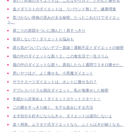
安い！野菜のダイエットは、こんなやり方で、どかんと痩せる
金メダリストのダイエットは、リバウンド無しで、健康増進
気づかない骨格の歪みが太る秘密。たったこれだけでダイエッ
ト。
肩こりの原因をついに掴んだ！肩すっきり
依存しないで！ダイエットも悩みも
誰も気がついていないデブ一直線！運動不足とダイエットの秘密
堀の中のダイエットな面々２。この食生活で一生スリム
堀の中のダイエットな面々。真似したら１週間で３キロ痩せた。
悪いヤツほど、よく痩せる。小悪魔ダイエット
サウナスーツダイエットは、ホントに痩せるの？
デブレスパイラル脱出ダイエット。私が鬼痩せした秘密
冬眠から目覚めよ！ダイエットロケットスタート！
二の腕をすっきり細く、モデル並みにする方法
まず自分を好きにならなきゃ、ダイエットは成功しないよ
楽々簡単。ムラタク式ダイエットなら、ふくらはぎが細くなる。