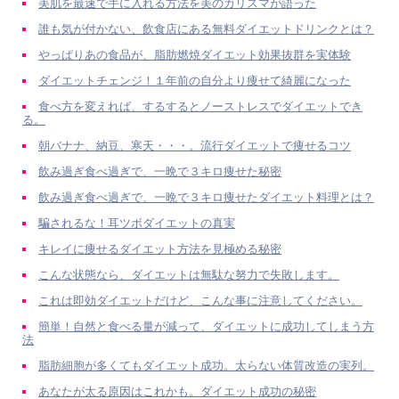
美肌を最速で手に入れる方法を美のカリスマが語った
誰も気が付かない、飲食店にある無料ダイエットドリンクとは？
やっぱりあの食品が、脂肪燃焼ダイエット効果抜群を実体験
ダイエットチェンジ！１年前の自分より痩せて綺麗になった
食べ方を変えれば、するするとノーストレスでダイエットでき
る。
朝バナナ、納豆、寒天・・・。流行ダイエットで痩せるコツ
飲み過ぎ食べ過ぎで、一晩で３キロ痩せた秘密
飲み過ぎ食べ過ぎで、一晩で３キロ痩せたダイエット料理とは？
騙されるな！耳ツボダイエットの真実
キレイに痩せるダイエット方法を見極める秘密
こんな状態なら、ダイエットは無駄な努力で失敗します。
これは即効ダイエットだけど、こんな事に注意してください。
簡単！自然と食べる量が減って、ダイエットに成功してしまう方
法
脂肪細胞が多くてもダイエット成功。太らない体質改造の実列。
あなたが太る原因はこれかも。ダイエット成功の秘密