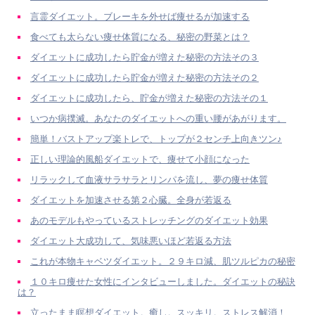
言霊ダイエット。ブレーキを外せば痩せるが加速する
食べても太らない痩せ体質になる、秘密の野菜とは？
ダイエットに成功したら貯金が増えた秘密の方法その３
ダイエットに成功したら貯金が増えた秘密の方法その２
ダイエットに成功したら、貯金が増えた秘密の方法その１
いつか病撲滅。あなたのダイエットへの重い腰があがります。
簡単！バストアップ楽トレで、トップが２センチ上向きツン♪
正しい理論的風船ダイエットで、痩せて小顔になった
リラックして血液サラサラとリンパを流し、夢の痩せ体質
ダイエットを加速させる第２心臓。全身が若返る
あのモデルもやっているストレッチングのダイエット効果
ダイエット大成功して、気味悪いほど若返る方法
これが本物キャベツダイエット。２９キロ減、肌ツルピカの秘密
１０キロ痩せた女性にインタビューしました。ダイエットの秘訣
は？
立ったまま瞑想ダイエット。癒し。スッキリ。ストレス解消！