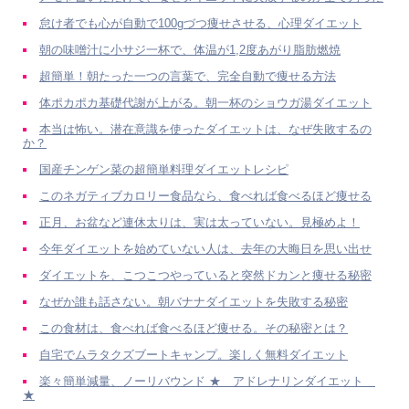
怠け者でも心が自動で100gづつ痩せさせる、心理ダイエット
朝の味噌汁に小サジ一杯で、体温が1,2度あがり脂肪燃焼
超簡単！朝たった一つの言葉で、完全自動で痩せる方法
体ポカポカ基礎代謝が上がる。朝一杯のショウガ湯ダイエット
本当は怖い。潜在意識を使ったダイエットは、なぜ失敗するの
か？
国産チンゲン菜の超簡単料理ダイエットレシピ
このネガティブカロリー食品なら、食べれば食べるほど痩せる
正月、お盆など連休太りは、実は太っていない。見極めよ！
今年ダイエットを始めていない人は、去年の大晦日を思い出せ
ダイエットを、こつこつやっていると突然ドカンと痩せる秘密
なぜか誰も話さない。朝バナナダイエットを失敗する秘密
この食材は、食べれば食べるほど痩せる。その秘密とは？
自宅でムラタクズブートキャンプ。楽しく無料ダイエット
楽々簡単減量、ノーリバウンド ★ アドレナリンダイエット
★