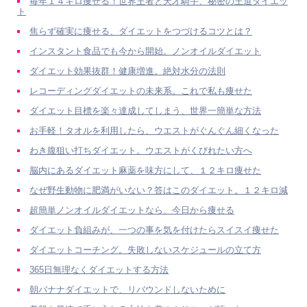
毎年１４キロ痩せる！世界王者と天才騎手、秘密の王道ダイエッ
ト
焦らず確実に痩せる、ダイエットをつづけるコツとは？
インスタント食品でも今から開始。ノンオイルダイエット
ダイエット効果抜群！健康増進。絶対水分の法則
レコーディングダイエットの未来系。これで私も痩せた
ダイエット目標を楽々達成してしまう、世界一簡単な方法
お手軽！タオルを利用したら、ウエストがぐんぐん細くなった
わき腹狙い打ちダイエット。ウエストがくびれたい方へ
脳内にあるダイエット麻薬を味方にして、１２キロ痩せた
なぜ野生動物に肥満がいない？答はこのダイエット。１２キロ減
超簡単ノンオイルダイエットなら、今日から痩せる
ダイエット負組みが、一つの事を気を付けたらスイスイ痩せた
ダイエットコーチング。失敗しないスケジュールの立て方
365日無理なくダイエットする方法
朝バナナダイエットで、リバウンドしないために