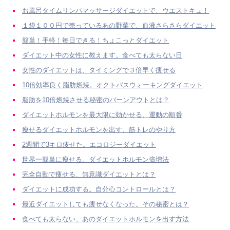
お風呂タイムリンパマッサージダイエットで、ウエストキュ！
１袋１００円で売っているあの野菜で、血液さらさらダイエット
簡単！手軽！毎日できる！ちょこっとダイエット
ダイエット中の女性に教えます。食べても太らない日
女性のダイエットは、タイミングで３倍早く痩せる
10倍効率良く脂肪燃焼。オクトパスウォーキングダイエット
脂肪を10倍燃焼させる秘密のバーンアウトとは？
ダイエットホルモンを最大限に効かせる、運動の順番
痩せるダイエットホルモンを出す、筋トレのやり方
2週間で3キロ痩せた。エコロジーダイエット
世界一簡単に痩せる。ダイエットホルモン倍増法
完全自動で痩せる、無意識ダイエットとは？
ダイエットに成功する。自分心コントロールとは？
最近ダイエットしても痩せなくなった。その秘密とは？
食べても太らない、あのダイエットホルモンを出す方法