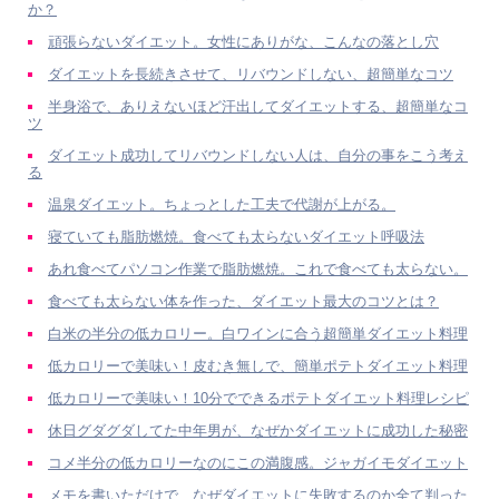
か？
頑張らないダイエット。女性にありがな、こんなの落とし穴
ダイエットを長続きさせて、リバウンドしない、超簡単なコツ
半身浴で、ありえないほど汗出してダイエットする、超簡単なコ
ツ
ダイエット成功してリバウンドしない人は、自分の事をこう考え
る
温泉ダイエット。ちょっとした工夫で代謝が上がる。
寝ていても脂肪燃焼。食べても太らないダイエット呼吸法
あれ食べてパソコン作業で脂肪燃焼。これで食べても太らない。
食べても太らない体を作った、ダイエット最大のコツとは？
白米の半分の低カロリー。白ワインに合う超簡単ダイエット料理
低カロリーで美味い！皮むき無しで、簡単ポテトダイエット料理
低カロリーで美味い！10分でできるポテトダイエット料理レシピ
休日グダグダしてた中年男が、なぜかダイエットに成功した秘密
コメ半分の低カロリーなのにこの満腹感。ジャガイモダイエット
メモを書いただけで、なぜダイエットに失敗するのか全て判った