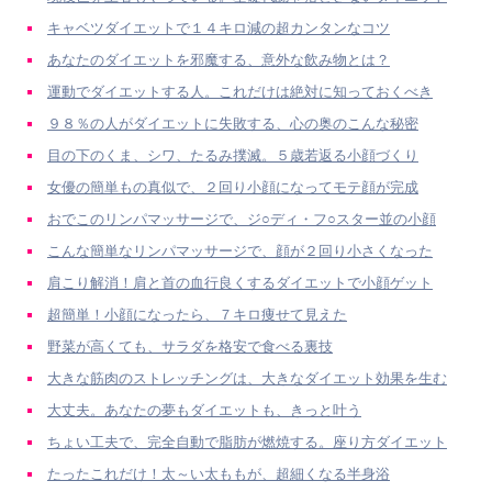
キャベツダイエットで１４キロ減の超カンタンなコツ
あなたのダイエットを邪魔する、意外な飲み物とは？
運動でダイエットする人。これだけは絶対に知っておくべき
９８％の人がダイエットに失敗する、心の奥のこんな秘密
目の下のくま、シワ、たるみ撲滅。５歳若返る小顔づくり
女優の簡単もの真似で、２回り小顔になってモテ顔が完成
おでこのリンパマッサージで、ジ○ディ・フ○スター並の小顔
こんな簡単なリンパマッサージで、顔が２回り小さくなった
肩こり解消！肩と首の血行良くするダイエットで小顔ゲット
超簡単！小顔になったら、７キロ痩せて見えた
野菜が高くても、サラダを格安で食べる裏技
大きな筋肉のストレッチングは、大きなダイエット効果を生む
大丈夫。あなたの夢もダイエットも、きっと叶う
ちょい工夫で、完全自動で脂肪が燃焼する。座り方ダイエット
たったこれだけ！太～い太ももが、超細くなる半身浴