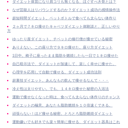
ダイエット体質になり肩コリも無くなる、ほぐすべき骨とは？
なぜ芸能人はリバウンドするのか？ダイエット成功の感情操作法
超短時間ダイエット。ペットボトルで食べても太らない体作り
２ヶ月で７キロ痩せたキャベツダイエット体験談と、正しいやり
方
ゆったり座ダイエット。チベットの修行僧が痩せている秘密
ありえない。この座り方で９キロ痩せた。座り方ダイエット
1日中。椅子に座ったまま脂肪を燃焼したら一日で１キロ痩せた
自己暗示法で、ダイエットが加速して、楽しく幸せに痩せた。
心理学を応用して自動で痩せる。ダイエット成功法則
超裏技ダイエット。あんなもの飲んで痩せるなんて・・・
冷え性は太りやすい。でも、１４キロ痩せた秘密の入浴法
運動で痩せなくなった時は、食べても太らない体作りのチャンス
ダイエットの極意。あなたも脂肪燃焼を１０倍速くできる。
頑張らない！ほど痩せる秘密。とろとろ脂肪燃焼ダイエット
運動嫌いでも好きでも楽々簡単に痩せる、ダイエット器具はこれ