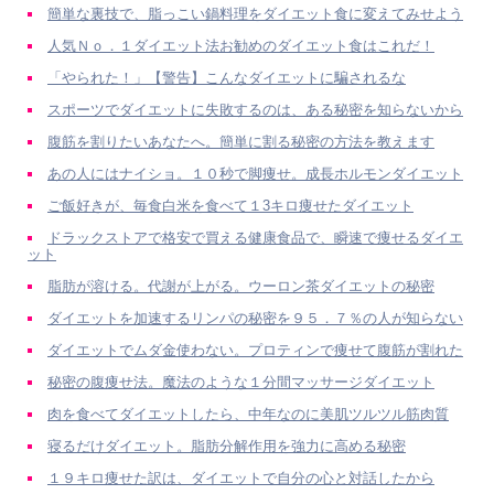
簡単な裏技で、脂っこい鍋料理をダイエット食に変えてみせよう
人気Ｎｏ．１ダイエット法お勧めのダイエット食はこれだ！
「やられた！」【警告】こんなダイエットに騙されるな
スポーツでダイエットに失敗するのは、ある秘密を知らないから
腹筋を割りたいあなたへ。簡単に割る秘密の方法を教えます
あの人にはナイショ。１０秒で脚痩せ。成長ホルモンダイエット
ご飯好きが、毎食白米を食べて１3キロ痩せたダイエット
ドラックストアで格安で買える健康食品で、瞬速で痩せるダイエ
ット
脂肪が溶ける。代謝が上がる。ウーロン茶ダイエットの秘密
ダイエットを加速するリンパの秘密を９５．７％の人が知らない
ダイエットでムダ金使わない。プロティンで痩せて腹筋が割れた
秘密の腹痩せ法。魔法のような１分間マッサージダイエット
肉を食べてダイエットしたら、中年なのに美肌ツルツル筋肉質
寝るだけダイエット。脂肪分解作用を強力に高める秘密
１９キロ痩せた訳は、ダイエットで自分の心と対話したから