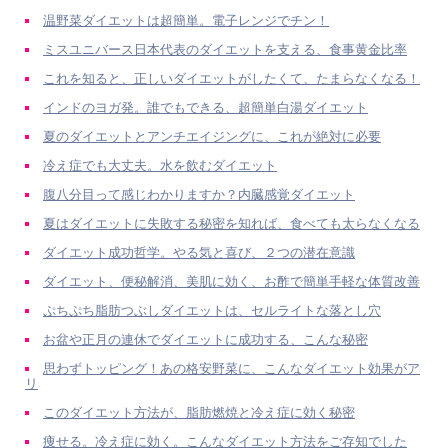
温野菜ダイエットは超簡単。電子レンジでチン！
ミスユニバース日本代表のダイエットを支える、食事黄金比率
これを知ると、正しいダイエットがしたくて、たまらなくなる！
インドのヨガ発。誰でもできる、超簡単白湯ダイエット
夏のダイエットとアンチエイジングに、これが絶対に必要
冷え症でも大丈夫。水を飲むダイエット
腹八分目って感じわかりますか？内臓感覚ダイエット
夏はダイエットに失敗する秘密を知れば、食べても太らなくなる
ダイエット成功哲学。やる気と喜び、２つの潜在意識
ダイエット、便秘解消、美肌に効く、お酢で簡単手軽な体質改善
ぷちぷち脂肪つぶしダイエットは、セルライトな落とし穴
お盆や正月の連休でダイエットに成功する、こんな秘密
思わずトッピング！あの格安野菜に、こんなダイエット効果がア
リ
このダイエット方法が、脂肪燃焼と冷え症に効く秘密
痩せる。冷え症に効く。こんなダイエット方法をご存知でした