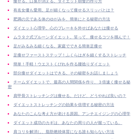
痩せる。口臭が消える。ダイエット朝食の作り方
有名女優も愛用。足が細くなって痩せるスリッパとは？
肥満の元である体のゆがみを、簡単にとる秘密の方法
ダイエット心理学。心のブレーキを外せばあなたは痩せる
ムラタク式プルーンダイエット。笑って、痩せるコツを掴んで！
足がみるみる細くなる。家庭でできる簡単足痩せ
足痩せファーストステップ！ふくらはぎを細くするストレッチ
簡単！手軽！ウエストくびれを作る腰捻りダイエット
部分痩せダイエットはできる。その秘密をお話しましょう
チームダイエットで、最高の人間関係を作り、３倍速く痩せる秘
密
肩甲骨ストレッチングは痩せる。だけど、どうやれば良いの？
ダイエットストレッチングの効果を倍増する秘密の方法
あなたのこんな考え方が老ける原因。アンチエイジングの心理学
ダイエット成功のカギは、あなたの周りの人が握っている。
肩コリを解消し、脂肪燃焼体質になる誰も知らない方法