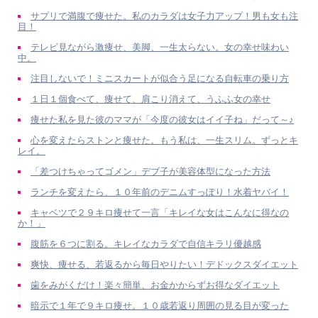
サプリで満腹で痩せた。私のカラダは女子力アップ！男も女も注
目！
テレビ見ながら激痩せ、美脚、一生太らない。女の幸せ味わい
中。
注目しないで！ミニスカートが似合う足になる自転車の乗り方
１日１個食べて、痩せて、肩こり消えて、うふふ女の幸せ
痩せた私を見た彼のママが「今度の彼女はイイ子ね」だって～♪
心を変えたらストンと痩せた。もう私は、一生スリム。ずっとキ
レイ。
「差つけちゃってゴメン」デブ子が美容体型になった方法
ランチを変えたら、１０年前のデニムすっぽり！水着ヤバイ！
キャベツで２９キロ痩せて一言「キレイな女はこんなに得なの
か！」
腹筋を６つに割る。キレイなカラダで自信キラリ優越感
爽快、痩せる、若返るから毎日やりたい！デドックスダイエット
歯をみがくだけ！楽々簡単、お金かからずお得なダイエット
暗示で１年で９キロ痩せ。１０歳若返り周囲の見る目が変った