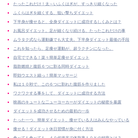
たったこれだけ！太～いふくはぎが、すっきり細くなった
ふくらはぎを細くする、狙い撃ちダイエット
下半身が痩せると、全身ダイエットに成功するしくみとは？
お風呂ダイエット。足が細くなり続ける、たったこれだけの事
ムラタク式なら運動嫌でも大丈夫。下半身ダイエット最後の手段
これを知ったら、足痩せ運動が、超ラクチンになった。
自宅でできる！楽々簡単足痩せダイエット
脂肪燃焼と腹筋６つに割る同時ダイエット
即効ウエスト細っ！簡単マッサージ
私は１０秒で、この６つに割れた腹筋を作りました
ワクワクする事をして、ダイエットに成功する方法
映画のキュートな二ューヨーカーがダイエットの秘密を暴露
ダイエットを成功させるための最初の一歩
たった一つ、簡単ダイエット。痩せている人はみんなやっている
痩せる！ダイエット休日習慣が身に付く方法
食べても食べても、４０代後半で体肪率１０％の秘密とは？