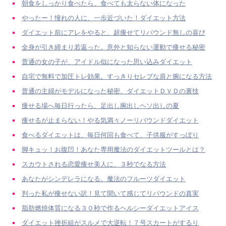
朝食をしっかり食べたら、食べても太らない体になった
やったー！憧れの人に、一歩近づいた！ダイエット方法
ダイエット前にアレをやると、超痩せてリバウンド無しの喜び
全身が引き締まり若返った。意外と知らない運動で痩せる秘密
普通の女の子が、アイドル似になった思い込みダイエット
自宅で無料で加圧トレ効果。すっきりセレブな肩と腕になる方法
普通の主婦がモデルになった秘密、ダイエットＤＶＤの裏技
痩せる場へ毎日行ったら、足出し腕出しヘソ出しの夏
痩せるが止まらない！やる気満々ノーリバウンドダイエット
食べるダイエットは、毎日何回も食べて、子供服がすっぽり
脚キュッ！お腹凹！あなた専用魔法のダイエットツールとは？
スカウトされる恋愛痩せ美人に、３秒でなる方法
あなたがシンデレラになる。魔法のフルーツダイエット
判った私が痩せない訳！見て聞いて感じてリバウンドの真実
脂肪燃焼体質になる３０秒で作るヘルシーダイエットアイス
ダイエット挫折組がスルメで大逆転！７号スカートがするり