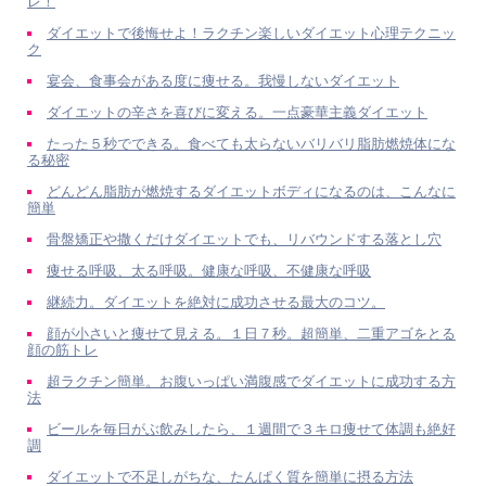
レ！
ダイエットで後悔せよ！ラクチン楽しいダイエット心理テクニッ
ク
宴会、食事会がある度に痩せる。我慢しないダイエット
ダイエットの辛さを喜びに変える。一点豪華主義ダイエット
たった５秒でできる。食べても太らないバリバリ脂肪燃焼体にな
る秘密
どんどん脂肪が燃焼するダイエットボディになるのは、こんなに
簡単
骨盤矯正や撒くだけダイエットでも、リバウンドする落とし穴
痩せる呼吸、太る呼吸。健康な呼吸、不健康な呼吸
継続力。ダイエットを絶対に成功させる最大のコツ。
顔が小さいと痩せて見える。１日７秒。超簡単、二重アゴをとる
顔の筋トレ
超ラクチン簡単。お腹いっぱい満腹感でダイエットに成功する方
法
ビールを毎日がぶ飲みしたら、１週間で３キロ痩せて体調も絶好
調
ダイエットで不足しがちな、たんぱく質を簡単に摂る方法