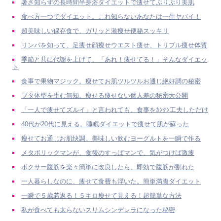
暑さ知らずの長時間半身浴ダイエットで痩せてぷりぷり美肌
食べ方一つでダイエット。これ知らないあなたは一生ヤバイ！
超美味しい保存食で、ガリッと激痩せ便秘スッキリ
リンパを知って、足痩せ顔痩せウエスト痩せ、トリプル痩せ体質
季節と共に代謝を上げて、「あれ！痩せてる！」そんなダイエッ
ト
食事で果物マジック。痩せてお肌ツルツルお通じ絶好調の秘密
ブタ体型を生む無知。痩せる痩せない個人差の秘密大公開
「一人で痩せてズルイ」と言われても、食事をｶﾝﾀﾝ工夫しただけ
40代が20代に見える。睡眠ダイエットで痩せて肌が蘇った
痩せてお通じお肌快調。美味しい飲むヨーグルトを一瞬で作る
メタボリックマンが、食後のすっぱマンで、気がつけば激痩
ボクサー腹筋を楽々簡単に改良したら、即効で腹筋が割れた
一人暮らしなのに、痩せて食費も浮いた。簡単満腹ダイエット
一瞬で５歳若返る！５キロ痩せて見える！超簡単な方法
私が食べても太らないスリムシンデレラになった秘密