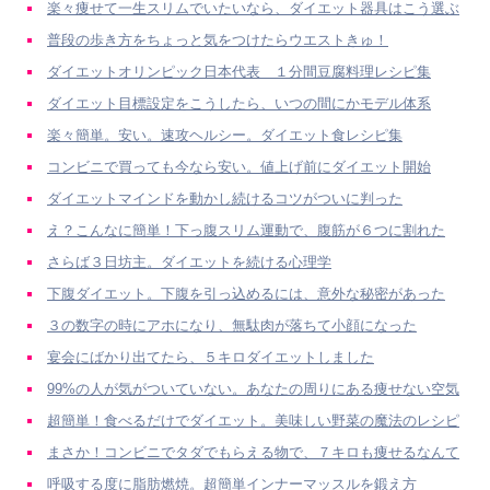
楽々痩せて一生スリムでいたいなら、ダイエット器具はこう選ぶ
普段の歩き方をちょっと気をつけたらウエストきゅ！
ダイエットオリンピック日本代表 １分間豆腐料理レシピ集
ダイエット目標設定をこうしたら、いつの間にかモデル体系
楽々簡単。安い。速攻ヘルシー。ダイエット食レシピ集
コンビニで買っても今なら安い。値上げ前にダイエット開始
ダイエットマインドを動かし続けるコツがついに判った
え？こんなに簡単！下っ腹スリム運動で、腹筋が６つに割れた
さらば３日坊主。ダイエットを続ける心理学
下腹ダイエット。下腹を引っ込めるには、意外な秘密があった
３の数字の時にアホになり、無駄肉が落ちて小顔になった
宴会にばかり出てたら、５キロダイエットしました
99%の人が気がついていない。あなたの周りにある痩せない空気
超簡単！食べるだけでダイエット。美味しい野菜の魔法のレシピ
まさか！コンビニでタダでもらえる物で、７キロも痩せるなんて
呼吸する度に脂肪燃焼。超簡単インナーマッスルを鍛え方