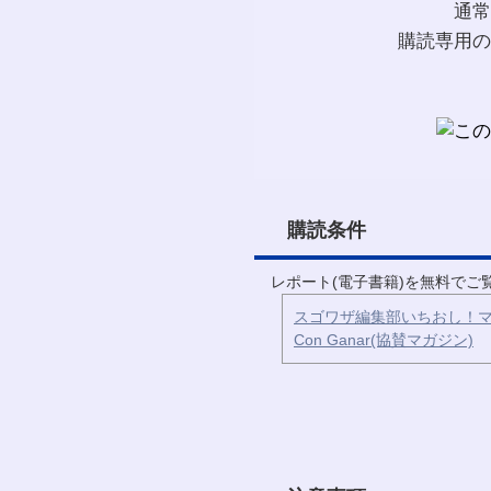
通常
購読専用の
購読条件
レポート(電子書籍)を無料で
スゴワザ編集部いちおし！マ
Con Ganar(協賛マガジン)