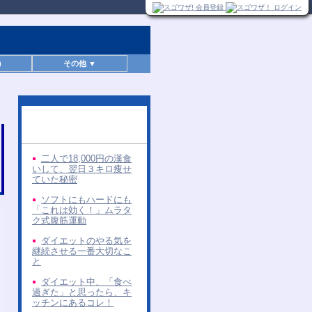
)
その他 ▼
同じ著者の無料レポー
ト
二人で18,000円の漢食
いして、翌日３キロ痩せ
ていた秘密
ソフトにもハードにも
「これは効く！」ムラタ
ク式腹筋運動
ダイエットのやる気を
継続させる一番大切なこ
と
ダイエット中、「食べ
過ぎた」と思ったら、キ
ッチンにあるコレ！