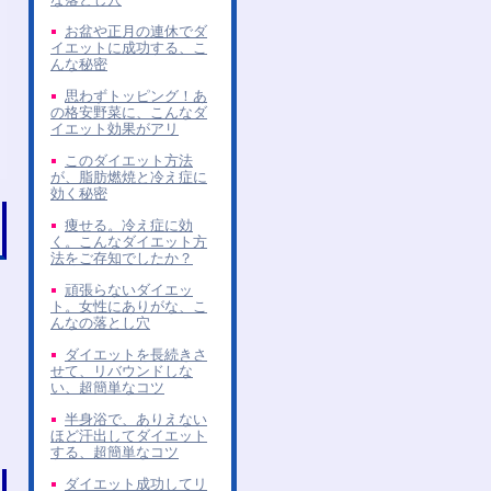
お盆や正月の連休でダ
イエットに成功する、こ
んな秘密
思わずトッピング！あ
の格安野菜に、こんなダ
イエット効果がアリ
このダイエット方法
が、脂肪燃焼と冷え症に
効く秘密
痩せる。冷え症に効
く。こんなダイエット方
法をご存知でしたか？
頑張らないダイエッ
ト。女性にありがな、こ
んなの落とし穴
ダイエットを長続きさ
せて、リバウンドしな
い、超簡単なコツ
半身浴で、ありえない
ほど汗出してダイエット
する、超簡単なコツ
ダイエット成功してリ