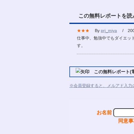
この無料レポートを読
★★★
By
prj_miya
/ 2008
仕事中、勉強中でもダイエッ
す。
この無料レポート(電
※会員登録すると、メルアド入力
お名前
同意事