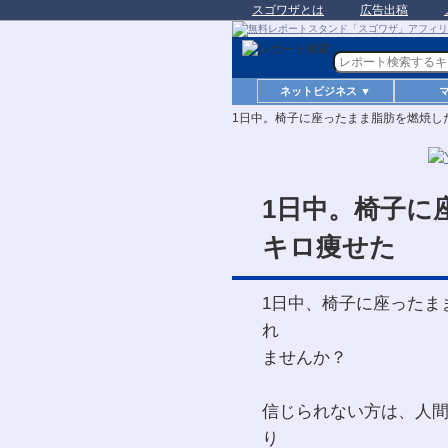
スゴワザとは
広告出稿
ネットビジネス ▼
1日中。椅子に座ったまま脂肪を燃焼し
1日中。椅子に
キロ痩せた
1日中、椅子に座ったま
れ
ませんか？
信じられない方は、人
り