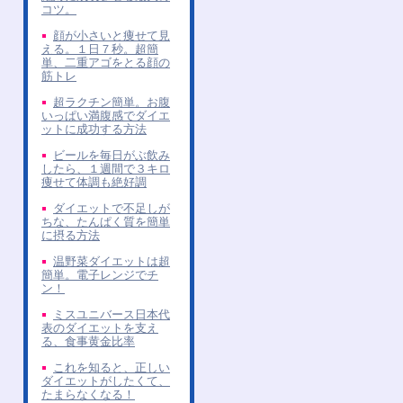
コツ。
顔が小さいと痩せて見
える。１日７秒。超簡
単、二重アゴをとる顔の
筋トレ
超ラクチン簡単。お腹
いっぱい満腹感でダイエ
ットに成功する方法
ビールを毎日がぶ飲み
したら、１週間で３キロ
痩せて体調も絶好調
ダイエットで不足しが
ちな、たんぱく質を簡単
に摂る方法
温野菜ダイエットは超
簡単。電子レンジでチ
ン！
ミスユニバース日本代
表のダイエットを支え
る、食事黄金比率
これを知ると、正しい
ダイエットがしたくて、
たまらなくなる！