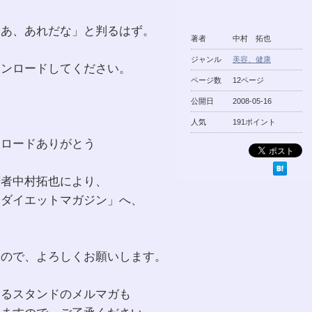
「あ、あれだな」と判るはず。
著者
中村 拓也
ジャンル
美容、健康
ウンロードしてください。
ページ数
12ページ
公開日
2008-05-16
人気
191ポイント
ンロードありがとう
著者中村拓也により、
身ダイエットマガジン」へ、
すので、よろしくお願いします。
するスタンドのメルマガも