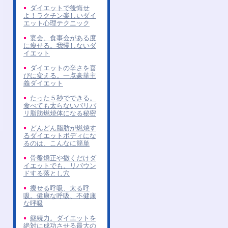
ダイエットで後悔せ
よ！ラクチン楽しいダイ
エット心理テクニック
宴会、食事会がある度
に痩せる。我慢しないダ
イエット
ダイエットの辛さを喜
びに変える。一点豪華主
義ダイエット
たった５秒でできる。
食べても太らないバリバ
リ脂肪燃焼体になる秘密
どんどん脂肪が燃焼す
るダイエットボディにな
るのは、こんなに簡単
骨盤矯正や撒くだけダ
イエットでも、リバウン
ドする落とし穴
痩せる呼吸、太る呼
吸。健康な呼吸、不健康
な呼吸
継続力。ダイエットを
絶対に成功させる最大の