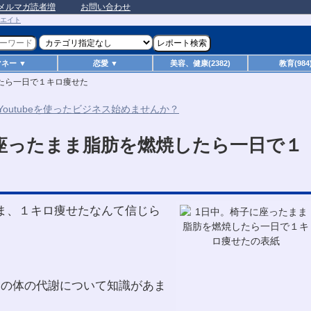
メルマガ読者増
お問い合わせ
マネー ▼
恋愛 ▼
美容、健康(2382)
教育(984
たら一日で１キロ痩せた
座ったまま脂肪を燃焼したら一日で１
ま、１キロ痩せたなんて信じら
間の体の代謝について知識があま