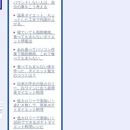
バウンドしない人は、自
分の事をこう考える
温泉ダイエット。ちょ
っとした工夫で代謝が上
がる。
寝ていても脂肪燃焼。
食べても太らないダイエ
ット呼吸法
あれ食べてパソコン作
業で脂肪燃焼。これで食
べても太らない。
食べても太らない体を
作った、ダイエット最大
のコツとは？
白米の半分の低カロリ
ー。白ワインに合う超簡
単ダイエット料理
低カロリーで美味い！
す
皮むき無しで、簡単ポテ
トダイエット料理
P
低カロリーで美味い！
10分でできるポテトダイ
エット料理レシピ