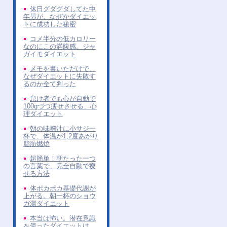
休日グダグダしてた中
年男が、なぜかダイエッ
トに成功した秘密
コメ半分の低カロリー
なのにこの満腹感。ジャ
ガイモダイエット
メモを書いただけで、
なぜダイエットに失敗す
るのか全て判った
怠け者でも心が自動で
100gづつ痩せさせる、心
理ダイエット
朝の味噌汁に小サジ一
杯で、体温が1,2度あがり
脂肪燃焼
超簡単！朝たった一つ
の言葉で、完全自動で痩
せる方法
体ポカポカ基礎代謝が
上がる。朝一杯のショウ
ガ湯ダイエット
本当は怖い。潜在意識
を使ったダイエットは、