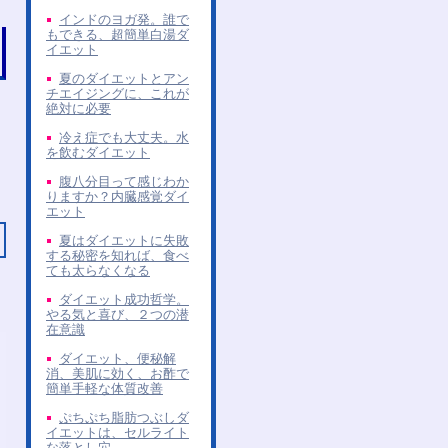
インドのヨガ発。誰で
もできる、超簡単白湯ダ
イエット
夏のダイエットとアン
チエイジングに、これが
絶対に必要
冷え症でも大丈夫。水
を飲むダイエット
腹八分目って感じわか
りますか？内臓感覚ダイ
エット
夏はダイエットに失敗
する秘密を知れば、食べ
ても太らなくなる
ダイエット成功哲学。
やる気と喜び、２つの潜
在意識
ダイエット、便秘解
消、美肌に効く、お酢で
簡単手軽な体質改善
ぷちぷち脂肪つぶしダ
イエットは、セルライト
な落とし穴