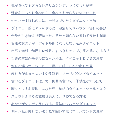
私が食べても太らないスリムシンデレラになった秘密
朝食をしっかり食べたら、食べても太らない体になった
やったー！憧れの人に、一歩近づいた！ダイエット方法
ダイエット前にアレをやると、超痩せてリバウンド無しの喜び
全身が引き締まり若返った。意外と知らない運動で痩せる秘密
普通の女の子が、アイドル似になった思い込みダイエット
自宅で無料で加圧トレ効果。すっきりセレブな肩と腕になる方法
普通の主婦がモデルになった秘密、ダイエットＤＶＤの裏技
痩せる場へ毎日行ったら、足出し腕出しヘソ出しの夏
痩せるが止まらない！やる気満々ノーリバウンドダイエット
食べるダイエットは、毎日何回も食べて、子供服がすっぽり
脚キュッ！お腹凹！あなた専用魔法のダイエットツールとは？
スカウトされる恋愛痩せ美人に、３秒でなる方法
あなたがシンデレラになる。魔法のフルーツダイエット
判った私が痩せない訳！見て聞いて感じてリバウンドの真実