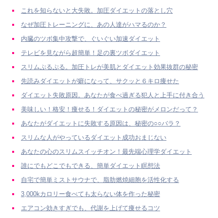
これを知らないと大失敗。加圧ダイエットの落とし穴
なぜ加圧トレーニングに、あの人達がハマるのか？
内臓のツボ集中攻撃で、ぐいぐい加速ダイエット
テレビを見ながら超簡単！足の裏ツボダイエット
スリムぷるぷる。加圧トレが美肌とダイエット効果抜群の秘密
先読みダイエットが癖になって、サクッと６キロ痩せた
ダイエット失敗原因。あなたが食べ過ぎる犯人と上手に付き合う
美味しい！格安！痩せる！ダイエットの秘密がメロンだって？
あなたがダイエットに失敗する原因は、秘密の○○バラ？
スリムな人がやっているダイエット成功おまじない
あなたの心のスリムスイッチオン！最先端心理学ダイエット
誰にでもどこでもできる、簡単ダイエット瞑想法
自宅で簡単ミストサウナで、脂肪燃焼細胞を活性化する
3,000kカロリー食べても太らない体を作った秘密
エアコン効きすぎでも、代謝を上げて痩せるコツ