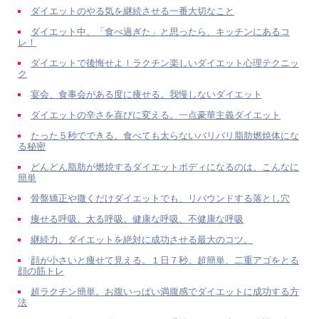
ダイエットのやる気を継続させる一番大切なこと
ダイエット中、「食べ過ぎた」と思ったら、キッチンにあるコ
レ！
ダイエットで後悔せよ！ラクチン楽しいダイエット心理テクニッ
ク
宴会、食事会がある度に痩せる。我慢しないダイエット
ダイエットの辛さを喜びに変える。一点豪華主義ダイエット
たった５秒でできる。食べても太らないバリバリ脂肪燃焼体にな
る秘密
どんどん脂肪が燃焼するダイエットボディになるのは、こんなに
簡単
骨盤矯正や撒くだけダイエットでも、リバウンドする落とし穴
痩せる呼吸、太る呼吸。健康な呼吸、不健康な呼吸
継続力。ダイエットを絶対に成功させる最大のコツ。
顔が小さいと痩せて見える。１日７秒。超簡単、二重アゴをとる
顔の筋トレ
超ラクチン簡単。お腹いっぱい満腹感でダイエットに成功する方
法