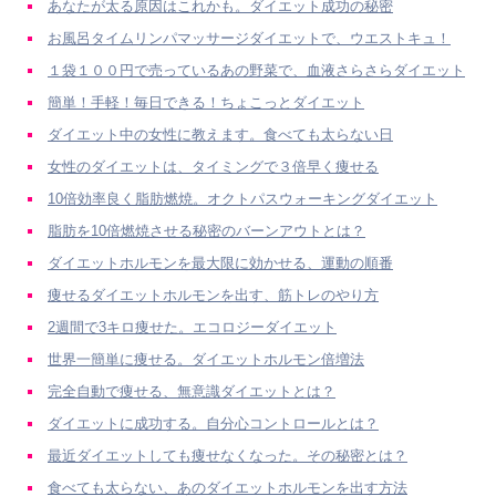
あなたが太る原因はこれかも。ダイエット成功の秘密
お風呂タイムリンパマッサージダイエットで、ウエストキュ！
１袋１００円で売っているあの野菜で、血液さらさらダイエット
簡単！手軽！毎日できる！ちょこっとダイエット
ダイエット中の女性に教えます。食べても太らない日
女性のダイエットは、タイミングで３倍早く痩せる
10倍効率良く脂肪燃焼。オクトパスウォーキングダイエット
脂肪を10倍燃焼させる秘密のバーンアウトとは？
ダイエットホルモンを最大限に効かせる、運動の順番
痩せるダイエットホルモンを出す、筋トレのやり方
2週間で3キロ痩せた。エコロジーダイエット
世界一簡単に痩せる。ダイエットホルモン倍増法
完全自動で痩せる、無意識ダイエットとは？
ダイエットに成功する。自分心コントロールとは？
最近ダイエットしても痩せなくなった。その秘密とは？
食べても太らない、あのダイエットホルモンを出す方法