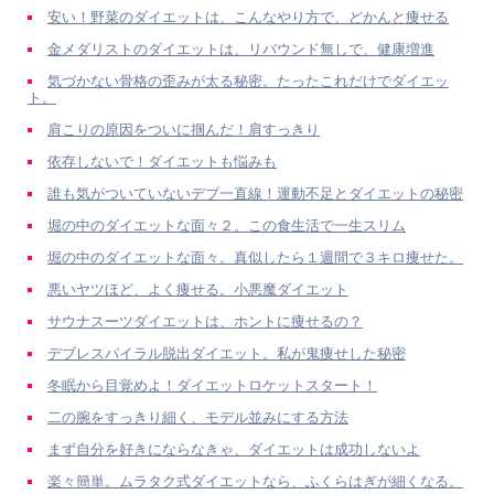
安い！野菜のダイエットは、こんなやり方で、どかんと痩せる
金メダリストのダイエットは、リバウンド無しで、健康増進
気づかない骨格の歪みが太る秘密。たったこれだけでダイエッ
ト。
肩こりの原因をついに掴んだ！肩すっきり
依存しないで！ダイエットも悩みも
誰も気がついていないデブ一直線！運動不足とダイエットの秘密
堀の中のダイエットな面々２。この食生活で一生スリム
堀の中のダイエットな面々。真似したら１週間で３キロ痩せた。
悪いヤツほど、よく痩せる。小悪魔ダイエット
サウナスーツダイエットは、ホントに痩せるの？
デブレスパイラル脱出ダイエット。私が鬼痩せした秘密
冬眠から目覚めよ！ダイエットロケットスタート！
二の腕をすっきり細く、モデル並みにする方法
まず自分を好きにならなきゃ、ダイエットは成功しないよ
楽々簡単。ムラタク式ダイエットなら、ふくらはぎが細くなる。