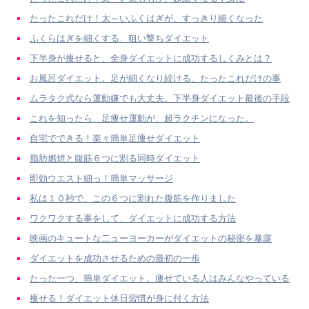
たったこれだけ！太～いふくはぎが、すっきり細くなった
ふくらはぎを細くする、狙い撃ちダイエット
下半身が痩せると、全身ダイエットに成功するしくみとは？
お風呂ダイエット。足が細くなり続ける、たったこれだけの事
ムラタク式なら運動嫌でも大丈夫。下半身ダイエット最後の手段
これを知ったら、足痩せ運動が、超ラクチンになった。
自宅でできる！楽々簡単足痩せダイエット
脂肪燃焼と腹筋６つに割る同時ダイエット
即効ウエスト細っ！簡単マッサージ
私は１０秒で、この６つに割れた腹筋を作りました
ワクワクする事をして、ダイエットに成功する方法
映画のキュートな二ューヨーカーがダイエットの秘密を暴露
ダイエットを成功させるための最初の一歩
たった一つ、簡単ダイエット。痩せている人はみんなやっている
痩せる！ダイエット休日習慣が身に付く方法