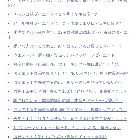
「大豆ですから」のような、栄養補助食品でダイエットできる
の？
チャンコ鍋ダイエットで１ヶ月で９キロ痩せた
ビール酵母ダイエットで、楽々簡単に１０日で５キロ痩せた
肥満で医師が死を宣言。19キロ減量15歳若返った奇跡のダイエッ
ト
嫌いな人といると太る。好きな人といると痩せるダイエット
ウエストが一瞬で細くなるリンパマッサージダイエット
腰痩せ足痩せ自由自在。ウォーキングを毎日継続する方法
ダイエット食品で痩せたけど、Noリバウンド、痩せ体質の秘密
ダイエットで失敗するのは、あなたの心を判っていないから
成長ホルモン全開！痩せて若返り肌ぴかぴか。睡眠ダイエット
騙されている！体脂肪率計の嘘と本音をメーカーへ聞いた。
自宅の半畳で簡単有酸素運動ダイエット。抜群ヒップアップ！
去年の１２月は５キロ痩せた。宴会で痩せる忘年会ダイエット
1stフルーツダイエット痩せる。キレイになる。超カンタン
痩せ型の人も気付いていない簡単ダイエット食事法