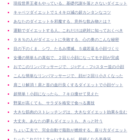
現役世界王者もやっている。基礎代謝を落とさないダイエット
キャベツダイエットで１４キロ減の超カンタンなコツ
あなたのダイエットを邪魔する、意外な飲み物とは？
運動でダイエットする人。これだけは絶対に知っておくべき
９８％の人がダイエットに失敗する、心の奥のこんな秘密
目の下のくま、シワ、たるみ撲滅。５歳若返る小顔づくり
女優の簡単もの真似で、２回り小顔になってモテ顔が完成
おでこのリンパマッサージで、ジ○ディ・フ○スター並の小顔
こんな簡単なリンパマッサージで、顔が２回り小さくなった
肩こり解消！肩と首の血行良くするダイエットで小顔ゲット
超簡単！小顔になったら、７キロ痩せて見えた
野菜が高くても、サラダを格安で食べる裏技
大きな筋肉のストレッチングは、大きなダイエット効果を生む
大丈夫。あなたの夢もダイエットも、きっと叶う
ちょい工夫で、完全自動で脂肪が燃焼する。座り方ダイエット
たったこれだけ！太～い太ももが、超細くなる半身浴