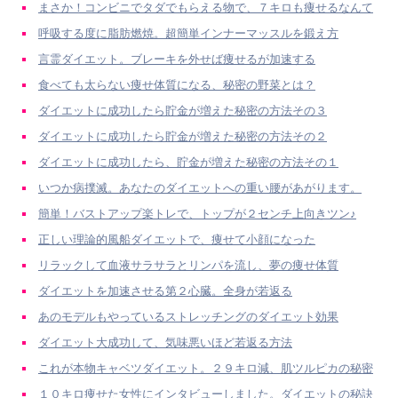
まさか！コンビニでタダでもらえる物で、７キロも痩せるなんて
呼吸する度に脂肪燃焼。超簡単インナーマッスルを鍛え方
言霊ダイエット。ブレーキを外せば痩せるが加速する
食べても太らない痩せ体質になる、秘密の野菜とは？
ダイエットに成功したら貯金が増えた秘密の方法その３
ダイエットに成功したら貯金が増えた秘密の方法その２
ダイエットに成功したら、貯金が増えた秘密の方法その１
いつか病撲滅。あなたのダイエットへの重い腰があがります。
簡単！バストアップ楽トレで、トップが２センチ上向きツン♪
正しい理論的風船ダイエットで、痩せて小顔になった
リラックして血液サラサラとリンパを流し、夢の痩せ体質
ダイエットを加速させる第２心臓。全身が若返る
あのモデルもやっているストレッチングのダイエット効果
ダイエット大成功して、気味悪いほど若返る方法
これが本物キャベツダイエット。２９キロ減、肌ツルピカの秘密
１０キロ痩せた女性にインタビューしました。ダイエットの秘訣