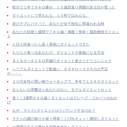
暗示で１年で９キロ痩せ。１０歳若返り周囲の見る目が変った
ダイエットして壁おんな。１０秒で山おんな。
老けデブにバイバイ。あなたが女子校生に間違われる時
あなたの目標１週間で７キロ減！満腹！簡単！脂肪燃焼ダイエッ
ト
１日５回食べたら楽々簡単にダイエットできた
もりもり食べるあなたが、ダイエット小食姫になる方法
８１キロ⇒６２キロ究極のダイエット食カミナリコンニャク
シリアルダイエットで勘違い。６０キロ⇒３９キロの予定
が・・・
３０代女性が買い物ウォーキングで、半年で１３キロダイエット
太らない心理魔法☆あなたの心へ、モデルダイエットセット
楽々！1週間６キロ減！ダイエットはグレープ・フルーツのおか
げ
なぜ、マイク○ダイエットはリバウンドするのか？
ラテンの腰の振りが楽々簡単！くびれキュッ！腰回しダイエット
一週間で６キロ痩せる秘密★水出しダイエット