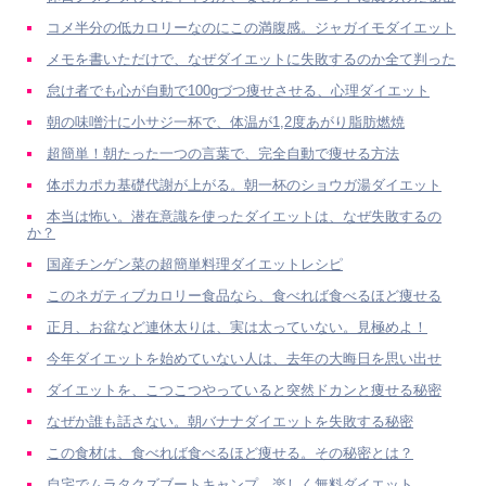
コメ半分の低カロリーなのにこの満腹感。ジャガイモダイエット
メモを書いただけで、なぜダイエットに失敗するのか全て判った
怠け者でも心が自動で100gづつ痩せさせる、心理ダイエット
朝の味噌汁に小サジ一杯で、体温が1,2度あがり脂肪燃焼
超簡単！朝たった一つの言葉で、完全自動で痩せる方法
体ポカポカ基礎代謝が上がる。朝一杯のショウガ湯ダイエット
本当は怖い。潜在意識を使ったダイエットは、なぜ失敗するの
か？
国産チンゲン菜の超簡単料理ダイエットレシピ
このネガティブカロリー食品なら、食べれば食べるほど痩せる
正月、お盆など連休太りは、実は太っていない。見極めよ！
今年ダイエットを始めていない人は、去年の大晦日を思い出せ
ダイエットを、こつこつやっていると突然ドカンと痩せる秘密
なぜか誰も話さない。朝バナナダイエットを失敗する秘密
この食材は、食べれば食べるほど痩せる。その秘密とは？
自宅でムラタクズブートキャンプ。楽しく無料ダイエット