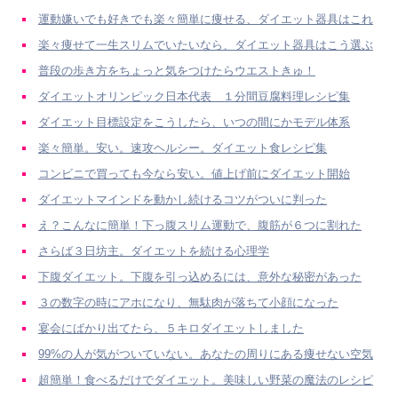
運動嫌いでも好きでも楽々簡単に痩せる、ダイエット器具はこれ
楽々痩せて一生スリムでいたいなら、ダイエット器具はこう選ぶ
普段の歩き方をちょっと気をつけたらウエストきゅ！
ダイエットオリンピック日本代表 １分間豆腐料理レシピ集
ダイエット目標設定をこうしたら、いつの間にかモデル体系
楽々簡単。安い。速攻ヘルシー。ダイエット食レシピ集
コンビニで買っても今なら安い。値上げ前にダイエット開始
ダイエットマインドを動かし続けるコツがついに判った
え？こんなに簡単！下っ腹スリム運動で、腹筋が６つに割れた
さらば３日坊主。ダイエットを続ける心理学
下腹ダイエット。下腹を引っ込めるには、意外な秘密があった
３の数字の時にアホになり、無駄肉が落ちて小顔になった
宴会にばかり出てたら、５キロダイエットしました
99%の人が気がついていない。あなたの周りにある痩せない空気
超簡単！食べるだけでダイエット。美味しい野菜の魔法のレシピ