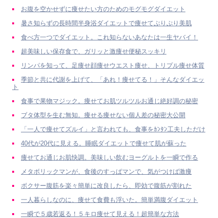
お腹を空かせずに痩せたい方のためのモグモグダイエット
暑さ知らずの長時間半身浴ダイエットで痩せてぷりぷり美肌
食べ方一つでダイエット。これ知らないあなたは一生ヤバイ！
超美味しい保存食で、ガリッと激痩せ便秘スッキリ
リンパを知って、足痩せ顔痩せウエスト痩せ、トリプル痩せ体質
季節と共に代謝を上げて、「あれ！痩せてる！」そんなダイエッ
ト
食事で果物マジック。痩せてお肌ツルツルお通じ絶好調の秘密
ブタ体型を生む無知。痩せる痩せない個人差の秘密大公開
「一人で痩せてズルイ」と言われても、食事をｶﾝﾀﾝ工夫しただけ
40代が20代に見える。睡眠ダイエットで痩せて肌が蘇った
痩せてお通じお肌快調。美味しい飲むヨーグルトを一瞬で作る
メタボリックマンが、食後のすっぱマンで、気がつけば激痩
ボクサー腹筋を楽々簡単に改良したら、即効で腹筋が割れた
一人暮らしなのに、痩せて食費も浮いた。簡単満腹ダイエット
一瞬で５歳若返る！５キロ痩せて見える！超簡単な方法