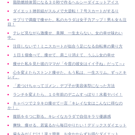
脂肪燃焼体質になる３０秒で作るヘルシーダイエットアイス
ダイエット挫折組がスルメで大逆転！７号スカートがするり
サプリで満腹で痩せた。私のカラダは女子力アップ！男も女も注
目！
テレビ見ながら激痩せ、美脚、一生太らない。女の幸せ味わい
中。
注目しないで！ミニスカートが似合う足になる自転車の乗り方
１日１個食べて、痩せて、肩こり消えて、うふふ女の幸せ
痩せた私を見た彼のママが「今度の彼女はイイ子ね」だって～♪
心を変えたらストンと痩せた。もう私は、一生スリム。ずっとキ
レイ。
「差つけちゃってゴメン」デブ子が美容体型になった方法
ランチを変えたら、１０年前のデニムすっぽり！水着ヤバイ！
キャベツで２９キロ痩せて一言「キレイな女はこんなに得なの
か！」
腹筋を６つに割る。キレイなカラダで自信キラリ優越感
爽快、痩せる、若返るから毎日やりたい！デドックスダイエット
歯をみがくだけ！楽々簡単、お金かからずお得なダイエット