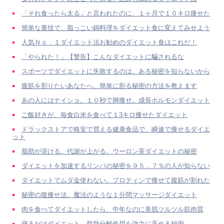
「それ食ったら太る」と言われたのに、１ヶ月で１０キロ痩せた
簡単な裏技で、脂っこい鍋料理をダイエット食に変えてみせよう
人気Ｎｏ．１ダイエット法お勧めのダイエット食はこれだ！
「やられた！」【警告】こんなダイエットに騙されるな
スポーツでダイエットに失敗するのは、ある秘密を知らないから
腹筋を割りたいあなたへ。簡単に割る秘密の方法を教えます
あの人にはナイショ。１０秒で脚痩せ。成長ホルモンダイエット
ご飯好きが、毎食白米を食べて１3キロ痩せたダイエット
ドラックストアで格安で買える健康食品で、瞬速で痩せるダイエ
ット
脂肪が溶ける。代謝が上がる。ウーロン茶ダイエットの秘密
ダイエットを加速するリンパの秘密を９５．７％の人が知らない
ダイエットでムダ金使わない。プロティンで痩せて腹筋が割れた
秘密の腹痩せ法。魔法のような１分間マッサージダイエット
肉を食べてダイエットしたら、中年なのに美肌ツルツル筋肉質
寝るだけダイエット。脂肪分解作用を強力に高める秘密