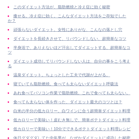
このダイエット方法が、脂肪燃焼と冷え症に効く秘密
痩せる。冷え症に効く。こんなダイエット方法をご存知でした
か？
頑張らないダイエット。女性にありがな、こんなの落とし穴
ダイエットを長続きさせて、リバウンドしない、超簡単なコツ
半身浴で、ありえないほど汗出してダイエットする、超簡単なコ
ツ
ダイエット成功してリバウンドしない人は、自分の事をこう考え
る
温泉ダイエット。ちょっとした工夫で代謝が上がる。
寝ていても脂肪燃焼。食べても太らないダイエット呼吸法
あれ食べてパソコン作業で脂肪燃焼。これで食べても太らない。
食べても太らない体を作った、ダイエット最大のコツとは？
白米の半分の低カロリー。白ワインに合う超簡単ダイエット料理
低カロリーで美味い！皮むき無しで、簡単ポテトダイエット料理
低カロリーで美味い！10分でできるポテトダイエット料理レシピ
休日グダグダしてた中年男が、なぜかダイエットに成功した秘密