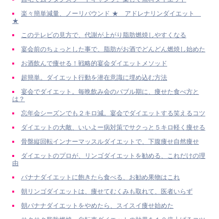
楽々簡単減量、ノーリバウンド ★ アドレナリンダイエット
★
このテレビの見方で、代謝が上がり脂肪燃焼しやすくなる
宴会前のちょっとした事で、脂肪がお酒でどんどん燃焼し始めた
お酒飲んで痩せる！戦略的宴会ダイエットメソッド
超簡単。ダイエット行動を潜在意識に埋め込む方法
宴会でダイエット。毎晩飲み会のバブル期に、痩せた食べ方と
は？
忘年会シーズンでも２キロ減。宴会でダイエットする笑えるコツ
ダイエットの大敵、いいよー病対策でサクっと５キロ軽く痩せる
骨盤縦回転インナーマッスルダイエットで、下腹痩せ自然痩せ
ダイエットのプロが、リンゴダイエットを勧める、これだけの理
由
バナナダイエットに飽きたら食べる、お勧め果物はこれ
朝リンゴダイエットは、痩せてむくみも取れて、医者いらず
朝バナナダイエットをやめたら、スイスイ痩せ始めた