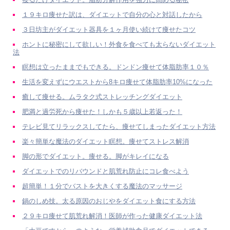
１９キロ痩せた訳は、ダイエットで自分の心と対話したから
３日坊主がダイエット器具を１ヶ月使い続けて痩せたコツ
ホントに秘密にして欲しい！外食を食べても太らないダイエット
法
瞑想は立ったままでもできる。ドンドン痩せて体脂肪率１０％
生活を変えずにウエストから8キロ痩せて体脂肪率10%になった
癒して痩せる。ムラタク式ストレッチングダイエット
肥満と過労死から痩せた！しかも５歳以上若返った！
テレビ見てリラックスしてたら、痩せてしまったダイエット方法
楽々簡単な魔法のダイエット瞑想。痩せてストレス解消
脚の形でダイエット。痩せる。脚がキレイになる
ダイエットでのリバウンドと肌荒れ防止にコレ食べよう
超簡単！１分でバストを大きくする魔法のマッサージ
鍋のしめ技。太る原因のおじやをダイエット食にする方法
２９キロ痩せて肌荒れ解消！医師が作った健康ダイエット法