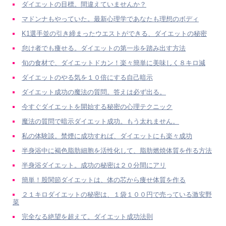
ダイエットの目標。間違えていませんか？
マドンナもやっていた。最新心理学であなたも理想のボディ
K1選手並の引き締まったウエストができる、ダイエットの秘密
怠け者でも痩せる。ダイエットの第一歩を踏み出す方法
旬の食材で、ダイエットドカン！楽々簡単に美味しく８キロ減
ダイエットのやる気を１０倍にする自己暗示
ダイエット成功の魔法の質問。答えは必ず出る。
今すぐダイエットを開始する秘密の心理テクニック
魔法の質問で暗示ダイエット成功。もう太れません。
私の体験談。禁煙に成功すれば、ダイエットにも楽々成功
半身浴中に褐色脂肪細胞を活性化して、脂肪燃焼体質を作る方法
半身浴ダイエット。成功の秘密は２０分間にアリ
簡単！股関節ダイエットは、体の芯から痩せ体質を作る
２１キロダイエットの秘密は、１袋１００円で売っている激安野
菜
完全なる絶望を超えて。ダイエット成功法則