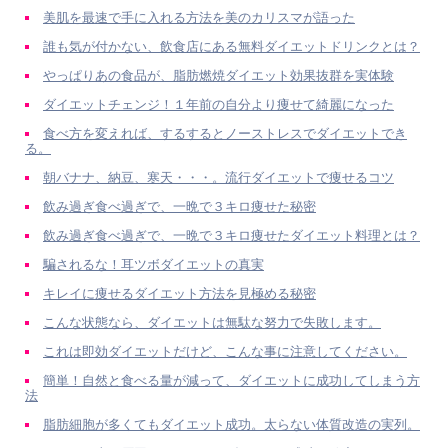
美肌を最速で手に入れる方法を美のカリスマが語った
誰も気が付かない、飲食店にある無料ダイエットドリンクとは？
やっぱりあの食品が、脂肪燃焼ダイエット効果抜群を実体験
ダイエットチェンジ！１年前の自分より痩せて綺麗になった
食べ方を変えれば、するするとノーストレスでダイエットでき
る。
朝バナナ、納豆、寒天・・・。流行ダイエットで痩せるコツ
飲み過ぎ食べ過ぎで、一晩で３キロ痩せた秘密
飲み過ぎ食べ過ぎで、一晩で３キロ痩せたダイエット料理とは？
騙されるな！耳ツボダイエットの真実
キレイに痩せるダイエット方法を見極める秘密
こんな状態なら、ダイエットは無駄な努力で失敗します。
これは即効ダイエットだけど、こんな事に注意してください。
簡単！自然と食べる量が減って、ダイエットに成功してしまう方
法
脂肪細胞が多くてもダイエット成功。太らない体質改造の実列。