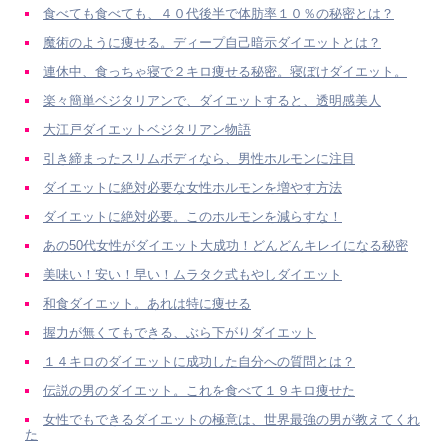
食べても食べても、４０代後半で体肪率１０％の秘密とは？
魔術のように痩せる。ディープ自己暗示ダイエットとは？
連休中、食っちゃ寝で２キロ痩せる秘密。寝ぼけダイエット。
楽々簡単ベジタリアンで、ダイエットすると、透明感美人
大江戸ダイエットベジタリアン物語
引き締まったスリムボディなら、男性ホルモンに注目
ダイエットに絶対必要な女性ホルモンを増やす方法
ダイエットに絶対必要。このホルモンを減らすな！
あの50代女性がダイエット大成功！どんどんキレイになる秘密
美味い！安い！早い！ムラタク式もやしダイエット
和食ダイエット。あれは特に痩せる
握力が無くてもできる、ぶら下がりダイエット
１４キロのダイエットに成功した自分への質問とは？
伝説の男のダイエット。これを食べて１９キロ痩せた
女性でもできるダイエットの極意は、世界最強の男が教えてくれ
た