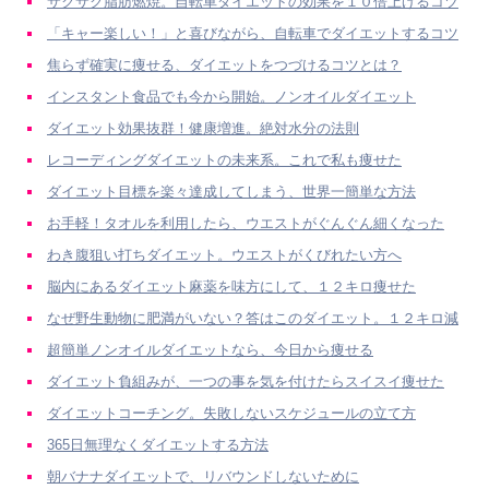
サクサク脂肪燃焼。自転車ダイエットの効果を１０倍上げるコツ
「キャー楽しい！」と喜びながら、自転車でダイエットするコツ
焦らず確実に痩せる、ダイエットをつづけるコツとは？
インスタント食品でも今から開始。ノンオイルダイエット
ダイエット効果抜群！健康増進。絶対水分の法則
レコーディングダイエットの未来系。これで私も痩せた
ダイエット目標を楽々達成してしまう、世界一簡単な方法
お手軽！タオルを利用したら、ウエストがぐんぐん細くなった
わき腹狙い打ちダイエット。ウエストがくびれたい方へ
脳内にあるダイエット麻薬を味方にして、１２キロ痩せた
なぜ野生動物に肥満がいない？答はこのダイエット。１２キロ減
超簡単ノンオイルダイエットなら、今日から痩せる
ダイエット負組みが、一つの事を気を付けたらスイスイ痩せた
ダイエットコーチング。失敗しないスケジュールの立て方
365日無理なくダイエットする方法
朝バナナダイエットで、リバウンドしないために