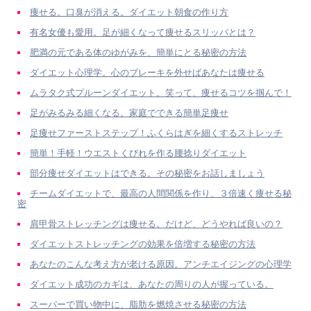
痩せる。口臭が消える。ダイエット朝食の作り方
有名女優も愛用。足が細くなって痩せるスリッパとは？
肥満の元である体のゆがみを、簡単にとる秘密の方法
ダイエット心理学。心のブレーキを外せばあなたは痩せる
ムラタク式プルーンダイエット。笑って、痩せるコツを掴んで！
足がみるみる細くなる。家庭でできる簡単足痩せ
足痩せファーストステップ！ふくらはぎを細くするストレッチ
簡単！手軽！ウエストくびれを作る腰捻りダイエット
部分痩せダイエットはできる。その秘密をお話しましょう
チームダイエットで、最高の人間関係を作り、３倍速く痩せる秘
密
肩甲骨ストレッチングは痩せる。だけど、どうやれば良いの？
ダイエットストレッチングの効果を倍増する秘密の方法
あなたのこんな考え方が老ける原因。アンチエイジングの心理学
ダイエット成功のカギは、あなたの周りの人が握っている。
スーパーで買い物中に、脂肪を燃焼させる秘密の方法