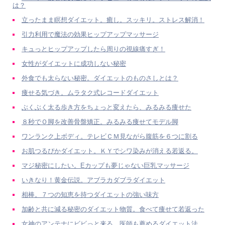
は？
立ったまま瞑想ダイエット。癒し。スッキリ。ストレス解消！
引力利用で魔法の効果ヒップアップマッサージ
キュっとヒップアップしたら周りの視線痛すぎ！
女性がダイエットに成功しない秘密
外食でも太らない秘密。ダイエットのものさしとは？
痩せる気づき。ムラタク式レコードダイエット
ぶくぶく太る歩き方をちょっと変えたら、みるみる痩せた
８秒でＯ脚を改善骨盤矯正。みるみる痩せてモデル脚
ワンランク上ボディ。テレビＣＭ見ながら腹筋を６つに割る
お肌つるぴかダイエット。ＫＹでシワ染みが消える若返る。
マジ秘密にしたい。Eカップも夢じゃない巨乳マッサージ
いきなり！黄金伝説。アブラカダブラダイエット
相棒。７つの知恵を持つダイエットの強い味方
加齢と共に減る秘密のダイエット物質。食べて痩せて若返った
女神のアンテナにビビっと来る。医師も薦めるダイエット法