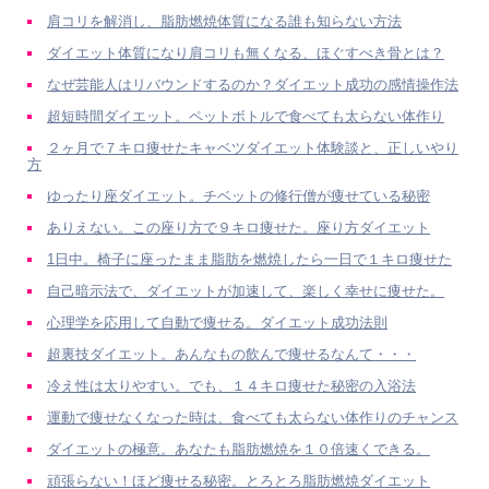
肩コリを解消し、脂肪燃焼体質になる誰も知らない方法
ダイエット体質になり肩コリも無くなる、ほぐすべき骨とは？
なぜ芸能人はリバウンドするのか？ダイエット成功の感情操作法
超短時間ダイエット。ペットボトルで食べても太らない体作り
２ヶ月で７キロ痩せたキャベツダイエット体験談と、正しいやり
方
ゆったり座ダイエット。チベットの修行僧が痩せている秘密
ありえない。この座り方で９キロ痩せた。座り方ダイエット
1日中。椅子に座ったまま脂肪を燃焼したら一日で１キロ痩せた
自己暗示法で、ダイエットが加速して、楽しく幸せに痩せた。
心理学を応用して自動で痩せる。ダイエット成功法則
超裏技ダイエット。あんなもの飲んで痩せるなんて・・・
冷え性は太りやすい。でも、１４キロ痩せた秘密の入浴法
運動で痩せなくなった時は、食べても太らない体作りのチャンス
ダイエットの極意。あなたも脂肪燃焼を１０倍速くできる。
頑張らない！ほど痩せる秘密。とろとろ脂肪燃焼ダイエット