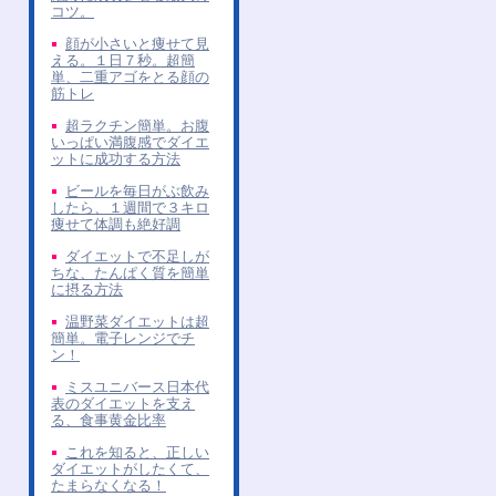
コツ。
顔が小さいと痩せて見
える。１日７秒。超簡
単、二重アゴをとる顔の
筋トレ
超ラクチン簡単。お腹
いっぱい満腹感でダイエ
ットに成功する方法
ビールを毎日がぶ飲み
したら、１週間で３キロ
痩せて体調も絶好調
ダイエットで不足しが
ちな、たんぱく質を簡単
に摂る方法
温野菜ダイエットは超
簡単。電子レンジでチ
ン！
ミスユニバース日本代
表のダイエットを支え
る、食事黄金比率
これを知ると、正しい
ダイエットがしたくて、
たまらなくなる！