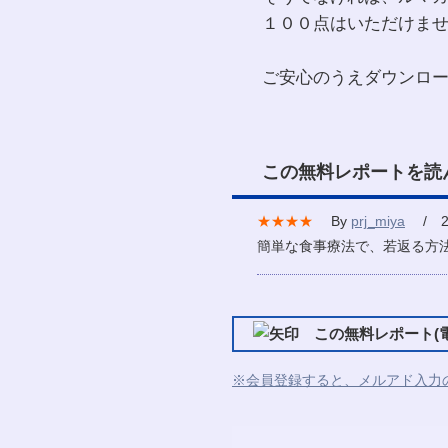
１００点はいただけま
ご安心のうえダウンロ
この無料レポートを読
★★★★
By
prj_miya
/ 20
簡単な食事療法で、若返る方
この無料レポート(電
※会員登録すると、メルアド入力