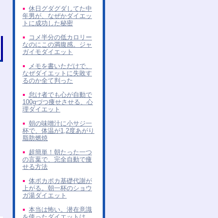
休日グダグダしてた中
年男が、なぜかダイエッ
トに成功した秘密
コメ半分の低カロリー
なのにこの満腹感。ジャ
ガイモダイエット
メモを書いただけで、
なぜダイエットに失敗す
るのか全て判った
怠け者でも心が自動で
100gづつ痩せさせる、心
理ダイエット
朝の味噌汁に小サジ一
杯で、体温が1,2度あがり
脂肪燃焼
超簡単！朝たった一つ
の言葉で、完全自動で痩
せる方法
体ポカポカ基礎代謝が
上がる。朝一杯のショウ
ガ湯ダイエット
本当は怖い。潜在意識
を使ったダイエットは、