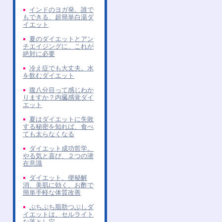
インドのヨガ発。誰で
もできる、超簡単白湯ダ
イエット
夏のダイエットとアン
チエイジングに、これが
絶対に必要
冷え症でも大丈夫。水
を飲むダイエット
腹八分目って感じわか
りますか？内臓感覚ダイ
エット
夏はダイエットに失敗
する秘密を知れば、食べ
ても太らなくなる
ダイエット成功哲学。
やる気と喜び、２つの潜
在意識
ダイエット、便秘解
消、美肌に効く、お酢で
簡単手軽な体質改善
ぷちぷち脂肪つぶしダ
イエットは、セルライト
な落とし穴