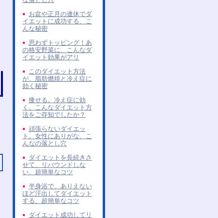
お盆や正月の連休でダ
イエットに成功する、こ
んな秘密
思わずトッピング！あ
の格安野菜に、こんなダ
イエット効果がアリ
このダイエット方法
が、脂肪燃焼と冷え症に
効く秘密
痩せる。冷え症に効
く。こんなダイエット方
法をご存知でしたか？
頑張らないダイエッ
ト。女性にありがな、こ
んなの落とし穴
ダイエットを長続きさ
せて、リバウンドしな
い、超簡単なコツ
半身浴で、ありえない
ほど汗出してダイエット
する、超簡単なコツ
ダイエット成功してリ