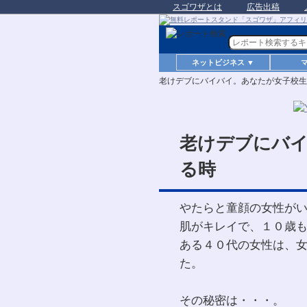
スゴワザとは
広告出稿
ネットビジネス ▼
老けデブにバイバイ。あなたが女子校生
老けデブにバ
る時
やたらと童顔の女性が
肌がキレイで、１０歳
ある４０代の女性は、
た。
その秘密は・・・。