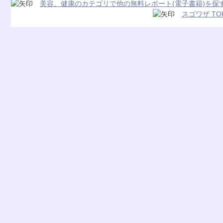
美容、健康のカテゴリで他の無料レポート(電子書籍)を探
スゴワザ TO