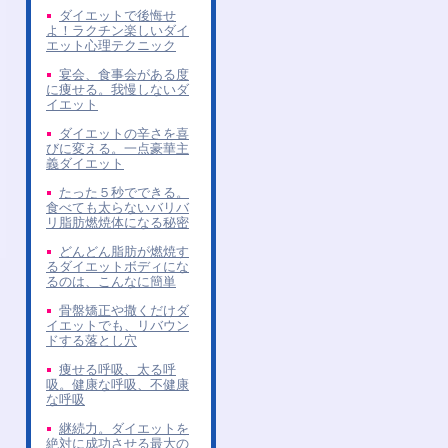
ダイエットで後悔せ
よ！ラクチン楽しいダイ
エット心理テクニック
宴会、食事会がある度
に痩せる。我慢しないダ
イエット
ダイエットの辛さを喜
びに変える。一点豪華主
義ダイエット
たった５秒でできる。
食べても太らないバリバ
リ脂肪燃焼体になる秘密
どんどん脂肪が燃焼す
るダイエットボディにな
るのは、こんなに簡単
骨盤矯正や撒くだけダ
イエットでも、リバウン
ドする落とし穴
痩せる呼吸、太る呼
吸。健康な呼吸、不健康
な呼吸
継続力。ダイエットを
絶対に成功させる最大の