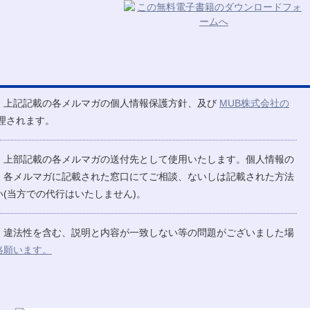
、上記記載の各メルマガの個人情報保護方針、及び
MUB株式会社の
理されます。
、上部記載の各メルマガの送付先として使用いたします。個人情報の
、各メルマガに記載された窓口にてご相談、ないしは記載された方法
(当方での代行はいたしません)。
、違法性を含む、説明と内容が一致しない等の問題がございました場
絡願います。