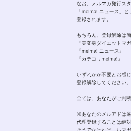
なお、メルマガ発行スタン
「melma! ニュース」
登録されます。
もちろん、登録解除は
『美変身ダイエットマ
『melma! ニュース』
『カテゴリmelma!』
いずれかが不要とお感
登録解除してください
全ては、あなたがご判
※あなたのメルアドは
代理登録することは絶
そうでなければ、ルマ