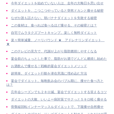
今年ダイエットを始めていない人は、去年の大晦日を思い出せ
ダイエットを、こつこつやっていると突然ドカンと痩せる秘密
なぜか誰も話さない。朝バナナダイエットを失敗する秘密
この食材は、食べれば食べるほど痩せる。その秘密とは？
自宅でムラタクズブートキャンプ。楽しく無料ダイエット
楽々簡単減量、ノーリバウンド ★ アドレナリンダイエット
★
このテレビの見方で、代謝が上がり脂肪燃焼しやすくなる
宴会前のちょっとした事で、脂肪がお酒でどんどん燃焼し始めた
お酒飲んで痩せる！戦略的宴会ダイエットメソッド
超簡単。ダイエット行動を潜在意識に埋め込む方法
宴会でダイエット。毎晩飲み会のバブル期に、痩せた食べ方と
は？
忘年会シーズンでも２キロ減。宴会でダイエットする笑えるコツ
ダイエットの大敵、いいよー病対策でサクっと５キロ軽く痩せる
骨盤縦回転インナーマッスルダイエットで、下腹痩せ自然痩せ