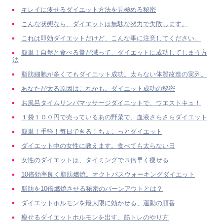
キレイに痩せるダイエット方法を見極める秘密
こんな状態なら、ダイエットは無駄な努力で失敗します。
これは即効ダイエットだけど、こんな事に注意してください。
簡単！自然と食べる量が減って、ダイエットに成功してしまう方
法
脂肪細胞が多くてもダイエット成功。太らない体質改造の実列。
あなたが太る原因はこれかも。ダイエット成功の秘密
お風呂タイムリンパマッサージダイエットで、ウエストキュ！
１袋１００円で売っているあの野菜で、血液さらさらダイエット
簡単！手軽！毎日できる！ちょこっとダイエット
ダイエット中の女性に教えます。食べても太らない日
女性のダイエットは、タイミングで３倍早く痩せる
10倍効率良く脂肪燃焼。オクトパスウォーキングダイエット
脂肪を10倍燃焼させる秘密のバーンアウトとは？
ダイエットホルモンを最大限に効かせる、運動の順番
痩せるダイエットホルモンを出す、筋トレのやり方