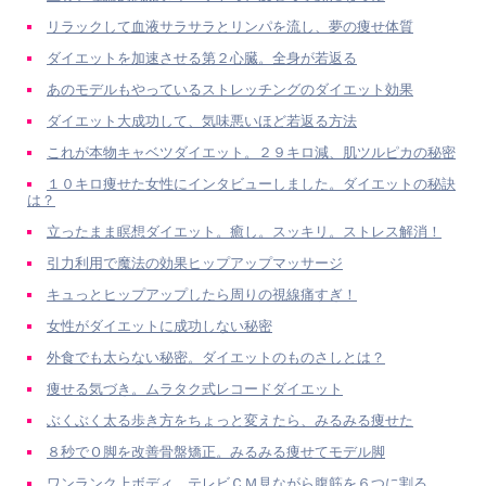
リラックして血液サラサラとリンパを流し、夢の痩せ体質
ダイエットを加速させる第２心臓。全身が若返る
あのモデルもやっているストレッチングのダイエット効果
ダイエット大成功して、気味悪いほど若返る方法
これが本物キャベツダイエット。２９キロ減、肌ツルピカの秘密
１０キロ痩せた女性にインタビューしました。ダイエットの秘訣
は？
立ったまま瞑想ダイエット。癒し。スッキリ。ストレス解消！
引力利用で魔法の効果ヒップアップマッサージ
キュっとヒップアップしたら周りの視線痛すぎ！
女性がダイエットに成功しない秘密
外食でも太らない秘密。ダイエットのものさしとは？
痩せる気づき。ムラタク式レコードダイエット
ぶくぶく太る歩き方をちょっと変えたら、みるみる痩せた
８秒でＯ脚を改善骨盤矯正。みるみる痩せてモデル脚
ワンランク上ボディ。テレビＣＭ見ながら腹筋を６つに割る