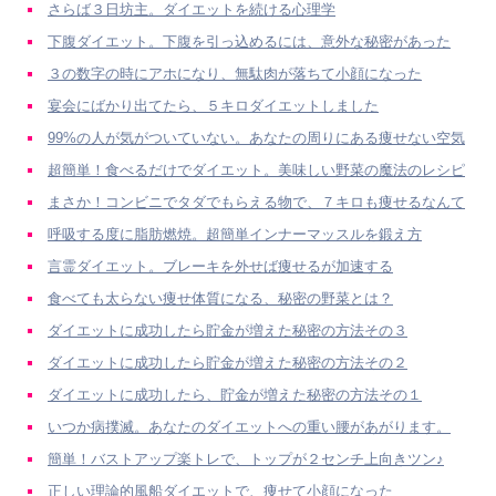
さらば３日坊主。ダイエットを続ける心理学
下腹ダイエット。下腹を引っ込めるには、意外な秘密があった
３の数字の時にアホになり、無駄肉が落ちて小顔になった
宴会にばかり出てたら、５キロダイエットしました
99%の人が気がついていない。あなたの周りにある痩せない空気
超簡単！食べるだけでダイエット。美味しい野菜の魔法のレシピ
まさか！コンビニでタダでもらえる物で、７キロも痩せるなんて
呼吸する度に脂肪燃焼。超簡単インナーマッスルを鍛え方
言霊ダイエット。ブレーキを外せば痩せるが加速する
食べても太らない痩せ体質になる、秘密の野菜とは？
ダイエットに成功したら貯金が増えた秘密の方法その３
ダイエットに成功したら貯金が増えた秘密の方法その２
ダイエットに成功したら、貯金が増えた秘密の方法その１
いつか病撲滅。あなたのダイエットへの重い腰があがります。
簡単！バストアップ楽トレで、トップが２センチ上向きツン♪
正しい理論的風船ダイエットで、痩せて小顔になった