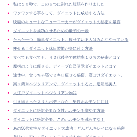
私は１０秒で、この６つに割れた腹筋を作りました
ワクワクする事をして、ダイエットに成功する方法
映画のキュートな二ューヨーカーがダイエットの秘密を暴露
ダイエットを成功させるための最初の一歩
たった一つ、簡単ダイエット。痩せている人はみんなやっている
痩せる！ダイエット休日習慣が身に付く方法
食べても食べても、４０代後半で体肪率１０％の秘密とは？
魔術のように痩せる。ディープ自己暗示ダイエットとは？
連休中、食っちゃ寝で２キロ痩せる秘密。寝ぼけダイエット。
楽々簡単ベジタリアンで、ダイエットすると、透明感美人
大江戸ダイエットベジタリアン物語
引き締まったスリムボディなら、男性ホルモンに注目
ダイエットに絶対必要な女性ホルモンを増やす方法
ダイエットに絶対必要。このホルモンを減らすな！
あの50代女性がダイエット大成功！どんどんキレイになる秘密