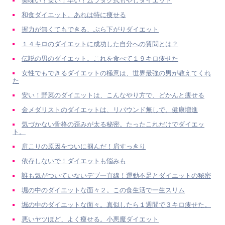
美味い！安い！早い！ムラタク式もやしダイエット
和食ダイエット。あれは特に痩せる
握力が無くてもできる、ぶら下がりダイエット
１４キロのダイエットに成功した自分への質問とは？
伝説の男のダイエット。これを食べて１９キロ痩せた
女性でもできるダイエットの極意は、世界最強の男が教えてくれ
た
安い！野菜のダイエットは、こんなやり方で、どかんと痩せる
金メダリストのダイエットは、リバウンド無しで、健康増進
気づかない骨格の歪みが太る秘密。たったこれだけでダイエッ
ト。
肩こりの原因をついに掴んだ！肩すっきり
依存しないで！ダイエットも悩みも
誰も気がついていないデブ一直線！運動不足とダイエットの秘密
堀の中のダイエットな面々２。この食生活で一生スリム
堀の中のダイエットな面々。真似したら１週間で３キロ痩せた。
悪いヤツほど、よく痩せる。小悪魔ダイエット