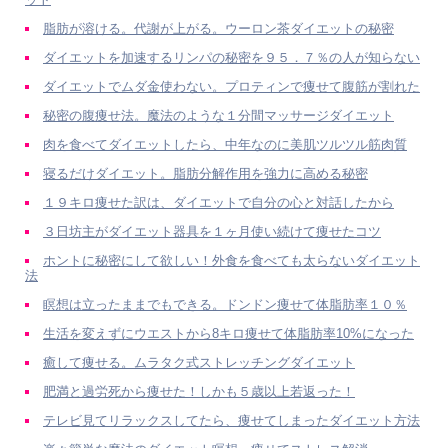
脂肪が溶ける。代謝が上がる。ウーロン茶ダイエットの秘密
ダイエットを加速するリンパの秘密を９５．７％の人が知らない
ダイエットでムダ金使わない。プロティンで痩せて腹筋が割れた
秘密の腹痩せ法。魔法のような１分間マッサージダイエット
肉を食べてダイエットしたら、中年なのに美肌ツルツル筋肉質
寝るだけダイエット。脂肪分解作用を強力に高める秘密
１９キロ痩せた訳は、ダイエットで自分の心と対話したから
３日坊主がダイエット器具を１ヶ月使い続けて痩せたコツ
ホントに秘密にして欲しい！外食を食べても太らないダイエット
法
瞑想は立ったままでもできる。ドンドン痩せて体脂肪率１０％
生活を変えずにウエストから8キロ痩せて体脂肪率10%になった
癒して痩せる。ムラタク式ストレッチングダイエット
肥満と過労死から痩せた！しかも５歳以上若返った！
テレビ見てリラックスしてたら、痩せてしまったダイエット方法