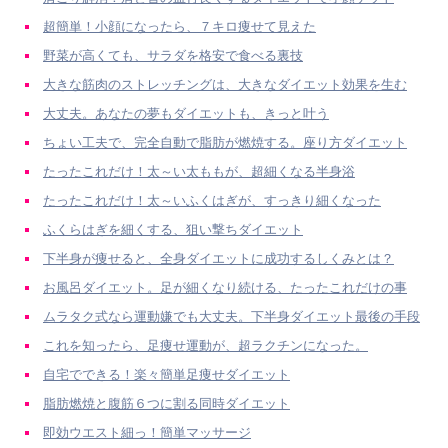
超簡単！小顔になったら、７キロ痩せて見えた
野菜が高くても、サラダを格安で食べる裏技
大きな筋肉のストレッチングは、大きなダイエット効果を生む
大丈夫。あなたの夢もダイエットも、きっと叶う
ちょい工夫で、完全自動で脂肪が燃焼する。座り方ダイエット
たったこれだけ！太～い太ももが、超細くなる半身浴
たったこれだけ！太～いふくはぎが、すっきり細くなった
ふくらはぎを細くする、狙い撃ちダイエット
下半身が痩せると、全身ダイエットに成功するしくみとは？
お風呂ダイエット。足が細くなり続ける、たったこれだけの事
ムラタク式なら運動嫌でも大丈夫。下半身ダイエット最後の手段
これを知ったら、足痩せ運動が、超ラクチンになった。
自宅でできる！楽々簡単足痩せダイエット
脂肪燃焼と腹筋６つに割る同時ダイエット
即効ウエスト細っ！簡単マッサージ