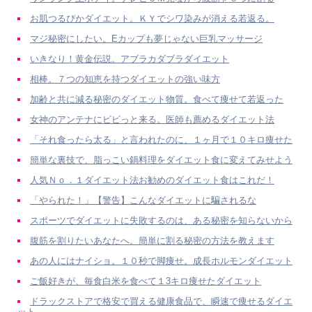
お肌つるぴかダイエット。ＫＹでシワ染みが消える若返る。
マジ秘密にしたい。Eカップも夢じゃない巨乳マッサージ
いきなり！黄金伝説。アブラカダブラダイエット
相棒。７つの知恵を持つダイエットの強い味方
加齢と共に減る秘密のダイエット物質。食べて痩せて若返った
女神のアンテナにビビっと来る。医師も薦めるダイエット法
「それ食ったら太る」と言われたのに、１ヶ月で１０キロ痩せた
簡単な裏技で、脂っこい鍋料理をダイエット食に変えてみせよう
人気Ｎｏ．１ダイエット法お勧めのダイエット食はこれだ！
「やられた！」【警告】こんなダイエットに騙されるな
スポーツでダイエットに失敗するのは、ある秘密を知らないから
腹筋を割りたいあなたへ。簡単に割る秘密の方法を教えます
あの人にはナイショ。１０秒で脚痩せ。成長ホルモンダイエット
ご飯好きが、毎食白米を食べて１3キロ痩せたダイエット
ドラックストアで格安で買える健康食品で、瞬速で痩せるダイエ
ット