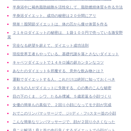
半身浴中に褐色脂肪細胞を活性化して、脂肪燃焼体質を作る方法
半身浴ダイエット。成功の秘密は２０分間にアリ
簡単！股関節ダイエットは、体の芯から痩せ体質を作る
２１キロダイエットの秘密は、１袋１００円で売っている激安野
菜
完全なる絶望を超えて。ダイエット成功法則
現役世界王者もやっている。基礎代謝を落とさないダイエット
キャベツダイエットで１４キロ減の超カンタンなコツ
あなたのダイエットを邪魔する、意外な飲み物とは？
運動でダイエットする人。これだけは絶対に知っておくべき
９８％の人がダイエットに失敗する、心の奥のこんな秘密
目の下のくま、シワ、たるみ撲滅。５歳若返る小顔づくり
女優の簡単もの真似で、２回り小顔になってモテ顔が完成
おでこのリンパマッサージで、ジ○ディ・フ○スター並の小顔
こんな簡単なリンパマッサージで、顔が２回り小さくなった
肩こり解消！肩と首の血行良くするダイエットで小顔ゲット