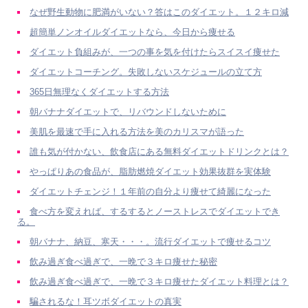
なぜ野生動物に肥満がいない？答はこのダイエット。１２キロ減
超簡単ノンオイルダイエットなら、今日から痩せる
ダイエット負組みが、一つの事を気を付けたらスイスイ痩せた
ダイエットコーチング。失敗しないスケジュールの立て方
365日無理なくダイエットする方法
朝バナナダイエットで、リバウンドしないために
美肌を最速で手に入れる方法を美のカリスマが語った
誰も気が付かない、飲食店にある無料ダイエットドリンクとは？
やっぱりあの食品が、脂肪燃焼ダイエット効果抜群を実体験
ダイエットチェンジ！１年前の自分より痩せて綺麗になった
食べ方を変えれば、するするとノーストレスでダイエットでき
る。
朝バナナ、納豆、寒天・・・。流行ダイエットで痩せるコツ
飲み過ぎ食べ過ぎで、一晩で３キロ痩せた秘密
飲み過ぎ食べ過ぎで、一晩で３キロ痩せたダイエット料理とは？
騙されるな！耳ツボダイエットの真実