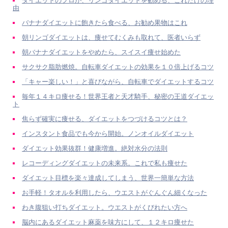
ダイエットのプロが、リンゴダイエットを勧める、これだけの理
由
バナナダイエットに飽きたら食べる、お勧め果物はこれ
朝リンゴダイエットは、痩せてむくみも取れて、医者いらず
朝バナナダイエットをやめたら、スイスイ痩せ始めた
サクサク脂肪燃焼。自転車ダイエットの効果を１０倍上げるコツ
「キャー楽しい！」と喜びながら、自転車でダイエットするコツ
毎年１４キロ痩せる！世界王者と天才騎手、秘密の王道ダイエッ
ト
焦らず確実に痩せる、ダイエットをつづけるコツとは？
インスタント食品でも今から開始。ノンオイルダイエット
ダイエット効果抜群！健康増進。絶対水分の法則
レコーディングダイエットの未来系。これで私も痩せた
ダイエット目標を楽々達成してしまう、世界一簡単な方法
お手軽！タオルを利用したら、ウエストがぐんぐん細くなった
わき腹狙い打ちダイエット。ウエストがくびれたい方へ
脳内にあるダイエット麻薬を味方にして、１２キロ痩せた