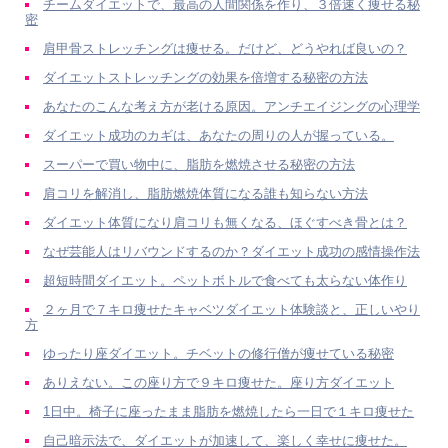
チームダイエットで、最高の人間関係を作り、３倍速く痩せる秘
密
肩甲骨ストレッチングは痩せる。だけど、どうやれば良いの？
ダイエットストレッチングの効果を倍増する秘密の方法
あなたのこんな考え方が老ける原因。アンチエイジングの心理学
ダイエット成功のカギは、あなたの周りの人が握っている。
スーパーで買い物中に、脂肪を燃焼させる秘密の方法
肩コリを解消し、脂肪燃焼体質になる誰も知らない方法
ダイエット体質になり肩コリも無くなる、ほぐすべき骨とは？
なぜ芸能人はリバウンドするのか？ダイエット成功の感情操作法
超短時間ダイエット。ペットボトルで食べても太らない体作り
２ヶ月で７キロ痩せたキャベツダイエット体験談と、正しいやり
方
ゆったり座ダイエット。チベットの修行僧が痩せている秘密
ありえない。この座り方で９キロ痩せた。座り方ダイエット
1日中。椅子に座ったまま脂肪を燃焼したら一日で１キロ痩せた
自己暗示法で、ダイエットが加速して、楽しく幸せに痩せた。