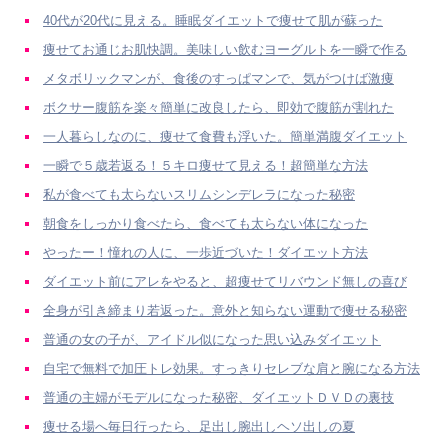
40代が20代に見える。睡眠ダイエットで痩せて肌が蘇った
痩せてお通じお肌快調。美味しい飲むヨーグルトを一瞬で作る
メタボリックマンが、食後のすっぱマンで、気がつけば激痩
ボクサー腹筋を楽々簡単に改良したら、即効で腹筋が割れた
一人暮らしなのに、痩せて食費も浮いた。簡単満腹ダイエット
一瞬で５歳若返る！５キロ痩せて見える！超簡単な方法
私が食べても太らないスリムシンデレラになった秘密
朝食をしっかり食べたら、食べても太らない体になった
やったー！憧れの人に、一歩近づいた！ダイエット方法
ダイエット前にアレをやると、超痩せてリバウンド無しの喜び
全身が引き締まり若返った。意外と知らない運動で痩せる秘密
普通の女の子が、アイドル似になった思い込みダイエット
自宅で無料で加圧トレ効果。すっきりセレブな肩と腕になる方法
普通の主婦がモデルになった秘密、ダイエットＤＶＤの裏技
痩せる場へ毎日行ったら、足出し腕出しヘソ出しの夏