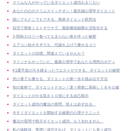
スリムな人がやっているダイエット成功おまじない
あなたの心のスリムスイッチオン！最先端心理学ダイエット
誰にでもどこでもできる、簡単ダイエット瞑想法
自宅で簡単ミストサウナで、脂肪燃焼細胞を活性化する
3,000kカロリー食べても太らない体を作った秘密
エアコン効きすぎでも、代謝を上げて痩せるコツ
ダイエットの目標。間違えていませんか？
マドンナもやっていた。最新心理学であなたも理想のボディ
K1選手並の引き締まったウエストができる、ダイエットの秘密
怠け者でも痩せる。ダイエットの第一歩を踏み出す方法
旬の食材で、ダイエットドカン！楽々簡単に美味しく８キロ減
ダイエットのやる気を１０倍にする自己暗示
ダイエット成功の魔法の質問。答えは必ず出る。
今すぐダイエットを開始する秘密の心理テクニック
魔法の質問で暗示ダイエット成功。もう太れません。
私の体験談。禁煙に成功すれば、ダイエットにも楽々成功