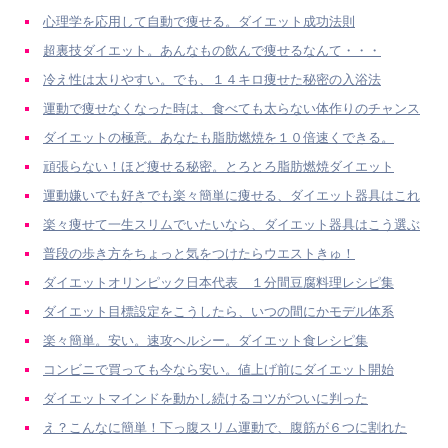
心理学を応用して自動で痩せる。ダイエット成功法則
超裏技ダイエット。あんなもの飲んで痩せるなんて・・・
冷え性は太りやすい。でも、１４キロ痩せた秘密の入浴法
運動で痩せなくなった時は、食べても太らない体作りのチャンス
ダイエットの極意。あなたも脂肪燃焼を１０倍速くできる。
頑張らない！ほど痩せる秘密。とろとろ脂肪燃焼ダイエット
運動嫌いでも好きでも楽々簡単に痩せる、ダイエット器具はこれ
楽々痩せて一生スリムでいたいなら、ダイエット器具はこう選ぶ
普段の歩き方をちょっと気をつけたらウエストきゅ！
ダイエットオリンピック日本代表 １分間豆腐料理レシピ集
ダイエット目標設定をこうしたら、いつの間にかモデル体系
楽々簡単。安い。速攻ヘルシー。ダイエット食レシピ集
コンビニで買っても今なら安い。値上げ前にダイエット開始
ダイエットマインドを動かし続けるコツがついに判った
え？こんなに簡単！下っ腹スリム運動で、腹筋が６つに割れた