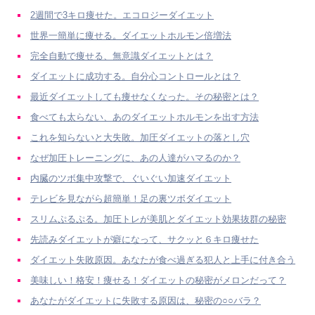
2週間で3キロ痩せた。エコロジーダイエット
世界一簡単に痩せる。ダイエットホルモン倍増法
完全自動で痩せる、無意識ダイエットとは？
ダイエットに成功する。自分心コントロールとは？
最近ダイエットしても痩せなくなった。その秘密とは？
食べても太らない、あのダイエットホルモンを出す方法
これを知らないと大失敗。加圧ダイエットの落とし穴
なぜ加圧トレーニングに、あの人達がハマるのか？
内臓のツボ集中攻撃で、ぐいぐい加速ダイエット
テレビを見ながら超簡単！足の裏ツボダイエット
スリムぷるぷる。加圧トレが美肌とダイエット効果抜群の秘密
先読みダイエットが癖になって、サクッと６キロ痩せた
ダイエット失敗原因。あなたが食べ過ぎる犯人と上手に付き合う
美味しい！格安！痩せる！ダイエットの秘密がメロンだって？
あなたがダイエットに失敗する原因は、秘密の○○バラ？