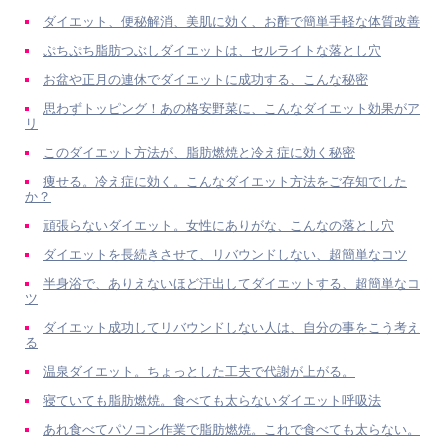
ダイエット、便秘解消、美肌に効く、お酢で簡単手軽な体質改善
ぷちぷち脂肪つぶしダイエットは、セルライトな落とし穴
お盆や正月の連休でダイエットに成功する、こんな秘密
思わずトッピング！あの格安野菜に、こんなダイエット効果がア
リ
このダイエット方法が、脂肪燃焼と冷え症に効く秘密
痩せる。冷え症に効く。こんなダイエット方法をご存知でした
か？
頑張らないダイエット。女性にありがな、こんなの落とし穴
ダイエットを長続きさせて、リバウンドしない、超簡単なコツ
半身浴で、ありえないほど汗出してダイエットする、超簡単なコ
ツ
ダイエット成功してリバウンドしない人は、自分の事をこう考え
る
温泉ダイエット。ちょっとした工夫で代謝が上がる。
寝ていても脂肪燃焼。食べても太らないダイエット呼吸法
あれ食べてパソコン作業で脂肪燃焼。これで食べても太らない。