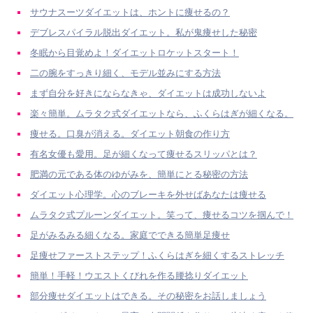
サウナスーツダイエットは、ホントに痩せるの？
デブレスパイラル脱出ダイエット。私が鬼痩せした秘密
冬眠から目覚めよ！ダイエットロケットスタート！
二の腕をすっきり細く、モデル並みにする方法
まず自分を好きにならなきゃ、ダイエットは成功しないよ
楽々簡単。ムラタク式ダイエットなら、ふくらはぎが細くなる。
痩せる。口臭が消える。ダイエット朝食の作り方
有名女優も愛用。足が細くなって痩せるスリッパとは？
肥満の元である体のゆがみを、簡単にとる秘密の方法
ダイエット心理学。心のブレーキを外せばあなたは痩せる
ムラタク式プルーンダイエット。笑って、痩せるコツを掴んで！
足がみるみる細くなる。家庭でできる簡単足痩せ
足痩せファーストステップ！ふくらはぎを細くするストレッチ
簡単！手軽！ウエストくびれを作る腰捻りダイエット
部分痩せダイエットはできる。その秘密をお話しましょう