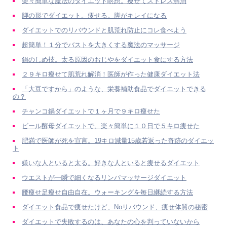
楽々簡単な魔法のダイエット瞑想。痩せてストレス解消
脚の形でダイエット。痩せる。脚がキレイになる
ダイエットでのリバウンドと肌荒れ防止にコレ食べよう
超簡単！１分でバストを大きくする魔法のマッサージ
鍋のしめ技。太る原因のおじやをダイエット食にする方法
２９キロ痩せて肌荒れ解消！医師が作った健康ダイエット法
「大豆ですから」のような、栄養補助食品でダイエットできる
の？
チャンコ鍋ダイエットで１ヶ月で９キロ痩せた
ビール酵母ダイエットで、楽々簡単に１０日で５キロ痩せた
肥満で医師が死を宣言。19キロ減量15歳若返った奇跡のダイエッ
ト
嫌いな人といると太る。好きな人といると痩せるダイエット
ウエストが一瞬で細くなるリンパマッサージダイエット
腰痩せ足痩せ自由自在。ウォーキングを毎日継続する方法
ダイエット食品で痩せたけど、Noリバウンド、痩せ体質の秘密
ダイエットで失敗するのは、あなたの心を判っていないから