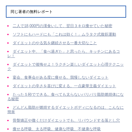
同じ著者の無料レポート
二人で18,000円の漢食いして、翌日３キロ痩せていた秘密
ソフトにもハードにも「これは効く！」ムラタク式腹筋運動
ダイエットのやる気を継続させる一番大切なこと
ダイエット中、「食べ過ぎた」と思ったら、キッチンにあるコ
レ！
ダイエットで後悔せよ！ラクチン楽しいダイエット心理テクニッ
ク
宴会、食事会がある度に痩せる。我慢しないダイエット
ダイエットの辛さを喜びに変える。一点豪華主義ダイエット
たった５秒でできる。食べても太らないバリバリ脂肪燃焼体にな
る秘密
どんどん脂肪が燃焼するダイエットボディになるのは、こんなに
簡単
骨盤矯正や撒くだけダイエットでも、リバウンドする落とし穴
痩せる呼吸、太る呼吸。健康な呼吸、不健康な呼吸