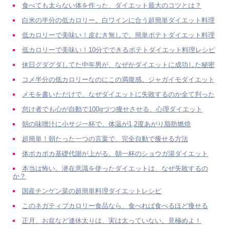
食べても太らない体を作った、ダイエット最大のコツとは？
白米の半分の低カロリー。白ワインに合う超簡単ダイエット料理
低カロリーで美味い！皮むき無しで、簡単ポテトダイエット料理
低カロリーで美味い！10分でできるポテトダイエット料理レシピ
休日グダグダしてた中年男が、なぜかダイエットに成功した秘密
コメ半分の低カロリーなのにこの満腹感。ジャガイモダイエット
メモを書いただけで、なぜダイエットに失敗するのか全て判った
怠け者でも心が自動で100gづつ痩せさせる、心理ダイエット
朝の味噌汁に小サジ一杯で、体温が1,2度あがり脂肪燃焼
超簡単！朝たった一つの言葉で、完全自動で痩せる方法
体ポカポカ基礎代謝が上がる。朝一杯のショウガ湯ダイエット
本当は怖い。潜在意識を使ったダイエットは、なぜ失敗するの
か？
国産チンゲン菜の超簡単料理ダイエットレシピ
このネガティブカロリー食品なら、食べれば食べるほど痩せる
正月、お盆など連休太りは、実は太っていない。見極めよ！