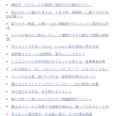
継続力。ダイエットを絶対に成功させる最大のコツ。
顔が小さいと痩せて見える。１日７秒。超簡単、二重アゴをとる
顔の筋トレ
超ラクチン簡単。お腹いっぱい満腹感でダイエットに成功する方
法
ビールを毎日がぶ飲みしたら、１週間で３キロ痩せて体調も絶好
調
ダイエットで不足しがちな、たんぱく質を簡単に摂る方法
温野菜ダイエットは超簡単。電子レンジでチン！
ミスユニバース日本代表のダイエットを支える、食事黄金比率
これを知ると、正しいダイエットがしたくて、たまらなくなる！
インドのヨガ発。誰でもできる、超簡単白湯ダイエット
夏のダイエットとアンチエイジングに、これが絶対に必要
冷え症でも大丈夫。水を飲むダイエット
腹八分目って感じわかりますか？内臓感覚ダイエット
夏はダイエットに失敗する秘密を知れば、食べても太らなくなる
ダイエット成功哲学。やる気と喜び、２つの潜在意識