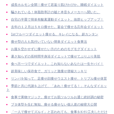
成長ホルモン全開！痩せて若返り肌ぴかぴか。睡眠ダイエット
騙されている！体脂肪率計の嘘と本音をメーカーへ聞いた。
自宅の半畳で簡単有酸素運動ダイエット。抜群ヒップアップ！
去年の１２月は５キロ痩せた。宴会で痩せる忘年会ダイエット
1stフルーツダイエット痩せる。キレイになる。超カンタン
痩せ型の人も気付いていない簡単ダイエット食事法
お腹を空かせずに痩せたい方のためのモグモグダイエット
暑さ知らずの長時間半身浴ダイエットで痩せてぷりぷり美肌
食べ方一つでダイエット。これ知らないあなたは一生ヤバイ！
超美味しい保存食で、ガリッと激痩せ便秘スッキリ
リンパを知って、足痩せ顔痩せウエスト痩せ、トリプル痩せ体質
季節と共に代謝を上げて、「あれ！痩せてる！」そんなダイエッ
ト
食事で果物マジック。痩せてお肌ツルツルお通じ絶好調の秘密
ブタ体型を生む無知。痩せる痩せない個人差の秘密大公開
「一人で痩せてズルイ」と言われても、食事をｶﾝﾀﾝ工夫しただけ