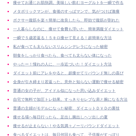
痩せてお通じお肌快調。美味しい飲むヨーグルトを一瞬で作る
メタボリックマンが、食後のすっぱマンで、気がつけば激痩
ボクサー腹筋を楽々簡単に改良したら、即効で腹筋が割れた
一人暮らしなのに、痩せて食費も浮いた。簡単満腹ダイエット
一瞬で５歳若返る！５キロ痩せて見える！超簡単な方法
私が食べても太らないスリムシンデレラになった秘密
朝食をしっかり食べたら、食べても太らない体になった
やったー！憧れの人に、一歩近づいた！ダイエット方法
ダイエット前にアレをやると、超痩せてリバウンド無しの喜び
全身が引き締まり若返った。意外と知らない運動で痩せる秘密
普通の女の子が、アイドル似になった思い込みダイエット
自宅で無料で加圧トレ効果。すっきりセレブな肩と腕になる方法
普通の主婦がモデルになった秘密、ダイエットＤＶＤの裏技
痩せる場へ毎日行ったら、足出し腕出しヘソ出しの夏
痩せるが止まらない！やる気満々ノーリバウンドダイエット
食べるダイエットは、毎日何回も食べて、子供服がすっぽり