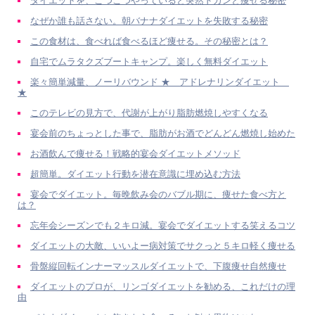
ダイエットを、こつこつやっていると突然ドカンと痩せる秘密
なぜか誰も話さない。朝バナナダイエットを失敗する秘密
この食材は、食べれば食べるほど痩せる。その秘密とは？
自宅でムラタクズブートキャンプ。楽しく無料ダイエット
楽々簡単減量、ノーリバウンド ★ アドレナリンダイエット
★
このテレビの見方で、代謝が上がり脂肪燃焼しやすくなる
宴会前のちょっとした事で、脂肪がお酒でどんどん燃焼し始めた
お酒飲んで痩せる！戦略的宴会ダイエットメソッド
超簡単。ダイエット行動を潜在意識に埋め込む方法
宴会でダイエット。毎晩飲み会のバブル期に、痩せた食べ方と
は？
忘年会シーズンでも２キロ減。宴会でダイエットする笑えるコツ
ダイエットの大敵、いいよー病対策でサクっと５キロ軽く痩せる
骨盤縦回転インナーマッスルダイエットで、下腹痩せ自然痩せ
ダイエットのプロが、リンゴダイエットを勧める、これだけの理
由