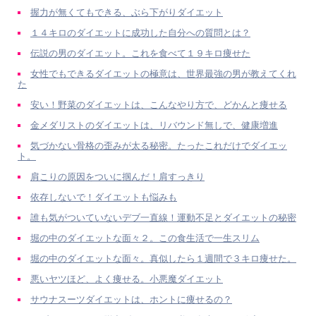
握力が無くてもできる、ぶら下がりダイエット
１４キロのダイエットに成功した自分への質問とは？
伝説の男のダイエット。これを食べて１９キロ痩せた
女性でもできるダイエットの極意は、世界最強の男が教えてくれ
た
安い！野菜のダイエットは、こんなやり方で、どかんと痩せる
金メダリストのダイエットは、リバウンド無しで、健康増進
気づかない骨格の歪みが太る秘密。たったこれだけでダイエッ
ト。
肩こりの原因をついに掴んだ！肩すっきり
依存しないで！ダイエットも悩みも
誰も気がついていないデブ一直線！運動不足とダイエットの秘密
堀の中のダイエットな面々２。この食生活で一生スリム
堀の中のダイエットな面々。真似したら１週間で３キロ痩せた。
悪いヤツほど、よく痩せる。小悪魔ダイエット
サウナスーツダイエットは、ホントに痩せるの？