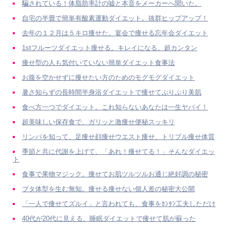
騙されている！体脂肪率計の嘘と本音をメーカーへ聞いた。
自宅の半畳で簡単有酸素運動ダイエット。抜群ヒップアップ！
去年の１２月は５キロ痩せた。宴会で痩せる忘年会ダイエット
1stフルーツダイエット痩せる。キレイになる。超カンタン
痩せ型の人も気付いていない簡単ダイエット食事法
お腹を空かせずに痩せたい方のためのモグモグダイエット
暑さ知らずの長時間半身浴ダイエットで痩せてぷりぷり美肌
食べ方一つでダイエット。これ知らないあなたは一生ヤバイ！
超美味しい保存食で、ガリッと激痩せ便秘スッキリ
リンパを知って、足痩せ顔痩せウエスト痩せ、トリプル痩せ体質
季節と共に代謝を上げて、「あれ！痩せてる！」そんなダイエッ
ト
食事で果物マジック。痩せてお肌ツルツルお通じ絶好調の秘密
ブタ体型を生む無知。痩せる痩せない個人差の秘密大公開
「一人で痩せてズルイ」と言われても、食事をｶﾝﾀﾝ工夫しただけ
40代が20代に見える。睡眠ダイエットで痩せて肌が蘇った