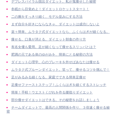
デブレスパイラル脱出ダイエット。私が鬼痩せした秘密
冬眠から目覚めよ！ダイエットロケットスタート！
二の腕をすっきり細く、モデル並みにする方法
まず自分を好きにならなきゃ、ダイエットは成功しないよ
楽々簡単。ムラタク式ダイエットなら、ふくらはぎが細くなる。
痩せる。口臭が消える。ダイエット朝食の作り方
有名女優も愛用。足が細くなって痩せるスリッパとは？
肥満の元である体のゆがみを、簡単にとる秘密の方法
ダイエット心理学。心のブレーキを外せばあなたは痩せる
ムラタク式プルーンダイエット。笑って、痩せるコツを掴んで！
足がみるみる細くなる。家庭でできる簡単足痩せ
足痩せファーストステップ！ふくらはぎを細くするストレッチ
簡単！手軽！ウエストくびれを作る腰捻りダイエット
部分痩せダイエットはできる。その秘密をお話しましょう
チームダイエットで、最高の人間関係を作り、３倍速く痩せる秘
密