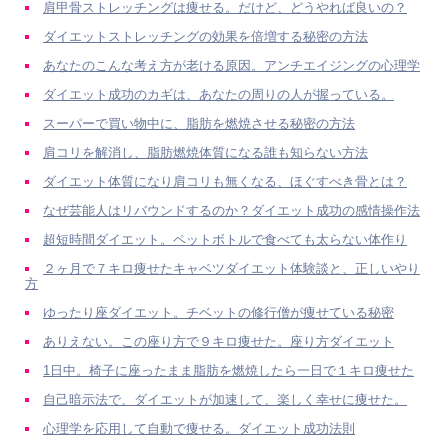
肩甲骨ストレッチングは痩せる。だけど、どうやれば良いの？
ダイエットストレッチングの効果を倍増する秘密の方法
あなたのこんな考え方が老ける原因。アンチエイジングの心理学
ダイエット成功のカギは、あなたの周りの人が握っている。
スーパーで買い物中に、脂肪を燃焼させる秘密の方法
肩コリを解消し、脂肪燃焼体質になる誰も知らない方法
ダイエット体質になり肩コリも無くなる、ほぐすべき骨とは？
なぜ芸能人はリバウンドするのか？ダイエット成功の感情操作法
超短時間ダイエット。ペットボトルで食べても太らない体作り
２ヶ月で７キロ痩せたキャベツダイエット体験談と、正しいやり
方
ゆったり座ダイエット。チベットの修行僧が痩せている秘密
ありえない。この座り方で９キロ痩せた。座り方ダイエット
1日中。椅子に座ったまま脂肪を燃焼したら一日で１キロ痩せた
自己暗示法で、ダイエットが加速して、楽しく幸せに痩せた。
心理学を応用して自動で痩せる。ダイエット成功法則