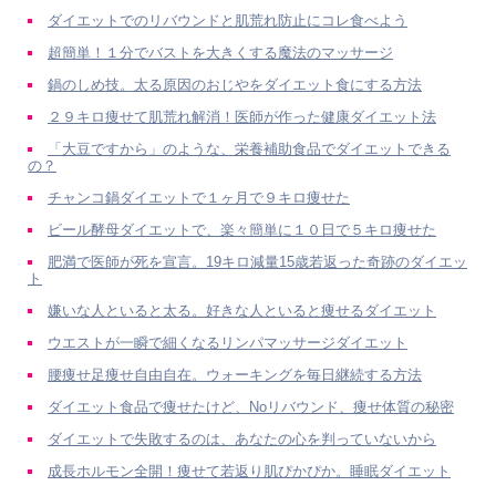
ダイエットでのリバウンドと肌荒れ防止にコレ食べよう
超簡単！１分でバストを大きくする魔法のマッサージ
鍋のしめ技。太る原因のおじやをダイエット食にする方法
２９キロ痩せて肌荒れ解消！医師が作った健康ダイエット法
「大豆ですから」のような、栄養補助食品でダイエットできる
の？
チャンコ鍋ダイエットで１ヶ月で９キロ痩せた
ビール酵母ダイエットで、楽々簡単に１０日で５キロ痩せた
肥満で医師が死を宣言。19キロ減量15歳若返った奇跡のダイエッ
ト
嫌いな人といると太る。好きな人といると痩せるダイエット
ウエストが一瞬で細くなるリンパマッサージダイエット
腰痩せ足痩せ自由自在。ウォーキングを毎日継続する方法
ダイエット食品で痩せたけど、Noリバウンド、痩せ体質の秘密
ダイエットで失敗するのは、あなたの心を判っていないから
成長ホルモン全開！痩せて若返り肌ぴかぴか。睡眠ダイエット