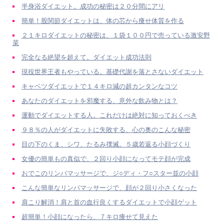
半身浴ダイエット。成功の秘密は２０分間にアリ
簡単！股関節ダイエットは、体の芯から痩せ体質を作る
２１キロダイエットの秘密は、１袋１００円で売っている激安野
菜
完全なる絶望を超えて。ダイエット成功法則
現役世界王者もやっている。基礎代謝を落とさないダイエット
キャベツダイエットで１４キロ減の超カンタンなコツ
あなたのダイエットを邪魔する、意外な飲み物とは？
運動でダイエットする人。これだけは絶対に知っておくべき
９８％の人がダイエットに失敗する、心の奥のこんな秘密
目の下のくま、シワ、たるみ撲滅。５歳若返る小顔づくり
女優の簡単もの真似で、２回り小顔になってモテ顔が完成
おでこのリンパマッサージで、ジ○ディ・フ○スター並の小顔
こんな簡単なリンパマッサージで、顔が２回り小さくなった
肩こり解消！肩と首の血行良くするダイエットで小顔ゲット
超簡単！小顔になったら、７キロ痩せて見えた