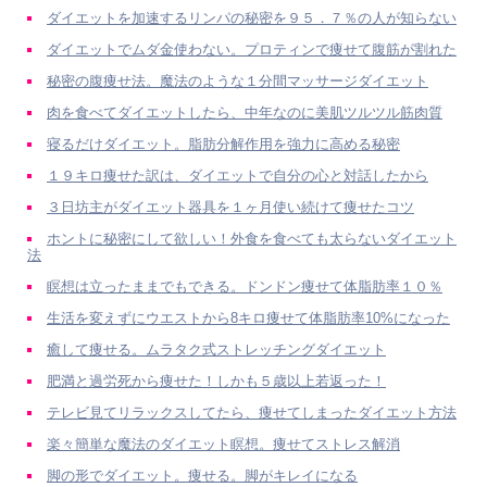
ダイエットを加速するリンパの秘密を９５．７％の人が知らない
ダイエットでムダ金使わない。プロティンで痩せて腹筋が割れた
秘密の腹痩せ法。魔法のような１分間マッサージダイエット
肉を食べてダイエットしたら、中年なのに美肌ツルツル筋肉質
寝るだけダイエット。脂肪分解作用を強力に高める秘密
１９キロ痩せた訳は、ダイエットで自分の心と対話したから
３日坊主がダイエット器具を１ヶ月使い続けて痩せたコツ
ホントに秘密にして欲しい！外食を食べても太らないダイエット
法
瞑想は立ったままでもできる。ドンドン痩せて体脂肪率１０％
生活を変えずにウエストから8キロ痩せて体脂肪率10%になった
癒して痩せる。ムラタク式ストレッチングダイエット
肥満と過労死から痩せた！しかも５歳以上若返った！
テレビ見てリラックスしてたら、痩せてしまったダイエット方法
楽々簡単な魔法のダイエット瞑想。痩せてストレス解消
脚の形でダイエット。痩せる。脚がキレイになる