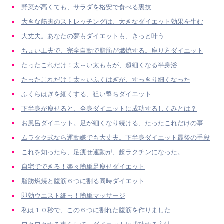
野菜が高くても、サラダを格安で食べる裏技
大きな筋肉のストレッチングは、大きなダイエット効果を生む
大丈夫。あなたの夢もダイエットも、きっと叶う
ちょい工夫で、完全自動で脂肪が燃焼する。座り方ダイエット
たったこれだけ！太～い太ももが、超細くなる半身浴
たったこれだけ！太～いふくはぎが、すっきり細くなった
ふくらはぎを細くする、狙い撃ちダイエット
下半身が痩せると、全身ダイエットに成功するしくみとは？
お風呂ダイエット。足が細くなり続ける、たったこれだけの事
ムラタク式なら運動嫌でも大丈夫。下半身ダイエット最後の手段
これを知ったら、足痩せ運動が、超ラクチンになった。
自宅でできる！楽々簡単足痩せダイエット
脂肪燃焼と腹筋６つに割る同時ダイエット
即効ウエスト細っ！簡単マッサージ
私は１０秒で、この６つに割れた腹筋を作りました