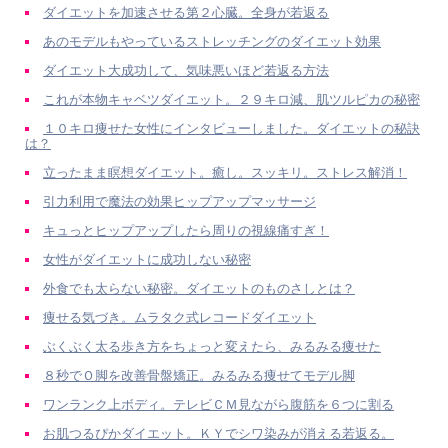
ダイエットを加速させる第２心臓。全身が若返る
あのモデルもやっているストレッチングのダイエット効果
ダイエット大成功して、気味悪いほど若返る方法
これが本物キャベツダイエット。２９キロ減、肌ツルピカの秘密
１０キロ痩せた女性にインタビューしました。ダイエットの秘訣
は？
立ったまま瞑想ダイエット。癒し。スッキリ。ストレス解消！
引力利用で魔法の効果ヒップアップマッサージ
キュっとヒップアップしたら周りの視線痛すぎ！
女性がダイエットに成功しない秘密
外食でも太らない秘密。ダイエットのものさしとは？
痩せる気づき。ムラタク式レコードダイエット
ぶくぶく太る歩き方をちょっと変えたら、みるみる痩せた
８秒でＯ脚を改善骨盤矯正。みるみる痩せてモデル脚
ワンランク上ボディ。テレビＣＭ見ながら腹筋を６つに割る
お肌つるぴかダイエット。ＫＹでシワ染みが消える若返る。