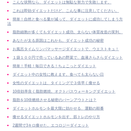
こんな状態なら、ダイエットは無駄な努力で失敗します。
これは即効ダイエットだけど、こんな事に注意してください。
簡単！自然と食べる量が減って、ダイエットに成功してしまう方
法
脂肪細胞が多くてもダイエット成功。太らない体質改造の実列。
あなたが太る原因はこれかも。ダイエット成功の秘密
お風呂タイムリンパマッサージダイエットで、ウエストキュ！
１袋１００円で売っているあの野菜で、血液さらさらダイエット
簡単！手軽！毎日できる！ちょこっとダイエット
ダイエット中の女性に教えます。食べても太らない日
女性のダイエットは、タイミングで３倍早く痩せる
10倍効率良く脂肪燃焼。オクトパスウォーキングダイエット
脂肪を10倍燃焼させる秘密のバーンアウトとは？
ダイエットホルモンを最大限に効かせる、運動の順番
痩せるダイエットホルモンを出す、筋トレのやり方
2週間で3キロ痩せた。エコロジーダイエット