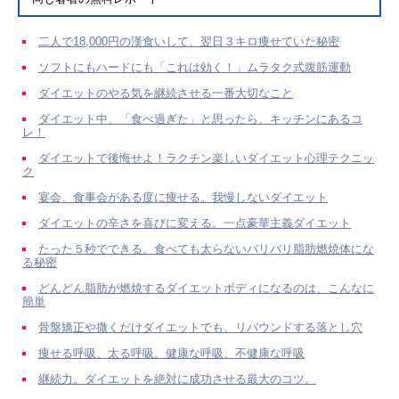
二人で18,000円の漢食いして、翌日３キロ痩せていた秘密
ソフトにもハードにも「これは効く！」ムラタク式腹筋運動
ダイエットのやる気を継続させる一番大切なこと
ダイエット中、「食べ過ぎた」と思ったら、キッチンにあるコ
レ！
ダイエットで後悔せよ！ラクチン楽しいダイエット心理テクニッ
ク
宴会、食事会がある度に痩せる。我慢しないダイエット
ダイエットの辛さを喜びに変える。一点豪華主義ダイエット
たった５秒でできる。食べても太らないバリバリ脂肪燃焼体にな
る秘密
どんどん脂肪が燃焼するダイエットボディになるのは、こんなに
簡単
骨盤矯正や撒くだけダイエットでも、リバウンドする落とし穴
痩せる呼吸、太る呼吸。健康な呼吸、不健康な呼吸
継続力。ダイエットを絶対に成功させる最大のコツ。