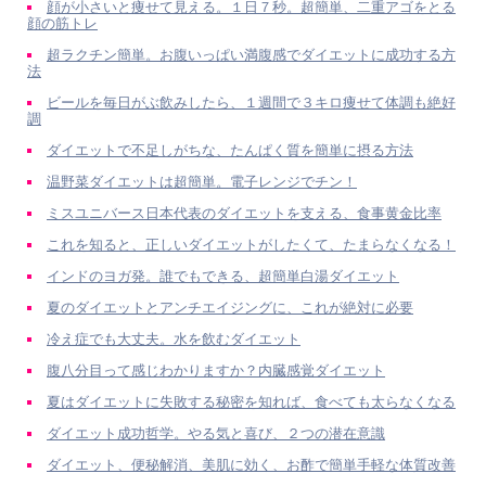
顔が小さいと痩せて見える。１日７秒。超簡単、二重アゴをとる
顔の筋トレ
超ラクチン簡単。お腹いっぱい満腹感でダイエットに成功する方
法
ビールを毎日がぶ飲みしたら、１週間で３キロ痩せて体調も絶好
調
ダイエットで不足しがちな、たんぱく質を簡単に摂る方法
温野菜ダイエットは超簡単。電子レンジでチン！
ミスユニバース日本代表のダイエットを支える、食事黄金比率
これを知ると、正しいダイエットがしたくて、たまらなくなる！
インドのヨガ発。誰でもできる、超簡単白湯ダイエット
夏のダイエットとアンチエイジングに、これが絶対に必要
冷え症でも大丈夫。水を飲むダイエット
腹八分目って感じわかりますか？内臓感覚ダイエット
夏はダイエットに失敗する秘密を知れば、食べても太らなくなる
ダイエット成功哲学。やる気と喜び、２つの潜在意識
ダイエット、便秘解消、美肌に効く、お酢で簡単手軽な体質改善