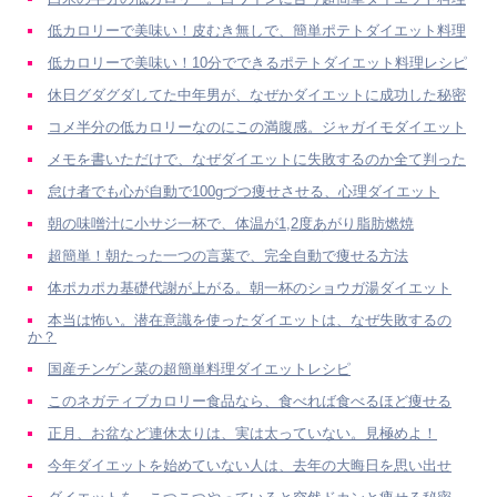
低カロリーで美味い！皮むき無しで、簡単ポテトダイエット料理
低カロリーで美味い！10分でできるポテトダイエット料理レシピ
休日グダグダしてた中年男が、なぜかダイエットに成功した秘密
コメ半分の低カロリーなのにこの満腹感。ジャガイモダイエット
メモを書いただけで、なぜダイエットに失敗するのか全て判った
怠け者でも心が自動で100gづつ痩せさせる、心理ダイエット
朝の味噌汁に小サジ一杯で、体温が1,2度あがり脂肪燃焼
超簡単！朝たった一つの言葉で、完全自動で痩せる方法
体ポカポカ基礎代謝が上がる。朝一杯のショウガ湯ダイエット
本当は怖い。潜在意識を使ったダイエットは、なぜ失敗するの
か？
国産チンゲン菜の超簡単料理ダイエットレシピ
このネガティブカロリー食品なら、食べれば食べるほど痩せる
正月、お盆など連休太りは、実は太っていない。見極めよ！
今年ダイエットを始めていない人は、去年の大晦日を思い出せ