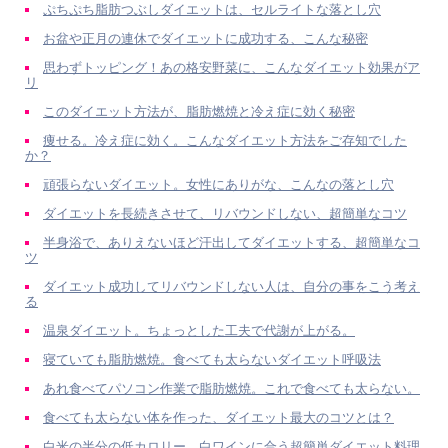
ぷちぷち脂肪つぶしダイエットは、セルライトな落とし穴
お盆や正月の連休でダイエットに成功する、こんな秘密
思わずトッピング！あの格安野菜に、こんなダイエット効果がア
リ
このダイエット方法が、脂肪燃焼と冷え症に効く秘密
痩せる。冷え症に効く。こんなダイエット方法をご存知でした
か？
頑張らないダイエット。女性にありがな、こんなの落とし穴
ダイエットを長続きさせて、リバウンドしない、超簡単なコツ
半身浴で、ありえないほど汗出してダイエットする、超簡単なコ
ツ
ダイエット成功してリバウンドしない人は、自分の事をこう考え
る
温泉ダイエット。ちょっとした工夫で代謝が上がる。
寝ていても脂肪燃焼。食べても太らないダイエット呼吸法
あれ食べてパソコン作業で脂肪燃焼。これで食べても太らない。
食べても太らない体を作った、ダイエット最大のコツとは？
白米の半分の低カロリー。白ワインに合う超簡単ダイエット料理