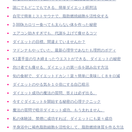
誰にでもどこでもできる、簡単ダイエット瞑想法
自宅で簡単ミストサウナで、脂肪燃焼細胞を活性化する
3,000kカロリー食べても太らない体を作った秘密
エアコン効きすぎでも、代謝を上げて痩せるコツ
ダイエットの目標。間違えていませんか？
マドンナもやっていた。最新心理学であなたも理想のボディ
K1選手並の引き締まったウエストができる、ダイエットの秘密
怠け者でも痩せる。ダイエットの第一歩を踏み出す方法
旬の食材で、ダイエットドカン！楽々簡単に美味しく８キロ減
ダイエットのやる気を１０倍にする自己暗示
ダイエット成功の魔法の質問。答えは必ず出る。
今すぐダイエットを開始する秘密の心理テクニック
魔法の質問で暗示ダイエット成功。もう太れません。
私の体験談。禁煙に成功すれば、ダイエットにも楽々成功
半身浴中に褐色脂肪細胞を活性化して、脂肪燃焼体質を作る方法