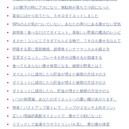
３の数字の時にアホになり、無駄肉が落ちて小顔になった
宴会にばかり出てたら、５キロダイエットしました
99%の人が気がついていない。あなたの周りにある痩せない空気
超簡単！食べるだけでダイエット。美味しい野菜の魔法のレシピ
まさか！コンビニでタダでもらえる物で、７キロも痩せるなんて
呼吸する度に脂肪燃焼。超簡単インナーマッスルを鍛え方
言霊ダイエット。ブレーキを外せば痩せるが加速する
食べても太らない痩せ体質になる、秘密の野菜とは？
ダイエットに成功したら貯金が増えた秘密の方法その３
ダイエットに成功したら貯金が増えた秘密の方法その２
ダイエットに成功したら、貯金が増えた秘密の方法その１
いつか病撲滅。あなたのダイエットへの重い腰があがります。
簡単！バストアップ楽トレで、トップが２センチ上向きツン♪
正しい理論的風船ダイエットで、痩せて小顔になった
リラックして血液サラサラとリンパを流し、夢の痩せ体質