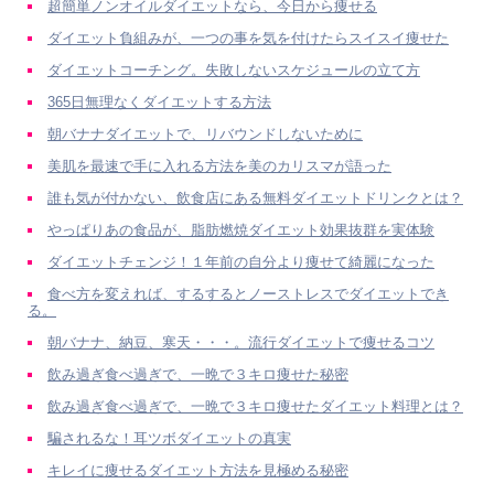
超簡単ノンオイルダイエットなら、今日から痩せる
ダイエット負組みが、一つの事を気を付けたらスイスイ痩せた
ダイエットコーチング。失敗しないスケジュールの立て方
365日無理なくダイエットする方法
朝バナナダイエットで、リバウンドしないために
美肌を最速で手に入れる方法を美のカリスマが語った
誰も気が付かない、飲食店にある無料ダイエットドリンクとは？
やっぱりあの食品が、脂肪燃焼ダイエット効果抜群を実体験
ダイエットチェンジ！１年前の自分より痩せて綺麗になった
食べ方を変えれば、するするとノーストレスでダイエットでき
る。
朝バナナ、納豆、寒天・・・。流行ダイエットで痩せるコツ
飲み過ぎ食べ過ぎで、一晩で３キロ痩せた秘密
飲み過ぎ食べ過ぎで、一晩で３キロ痩せたダイエット料理とは？
騙されるな！耳ツボダイエットの真実
キレイに痩せるダイエット方法を見極める秘密