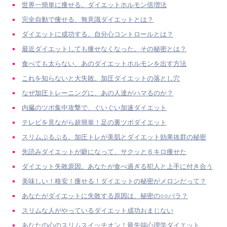
世界一簡単に痩せる。ダイエットホルモン倍増法
完全自動で痩せる、無意識ダイエットとは？
ダイエットに成功する。自分心コントロールとは？
最近ダイエットしても痩せなくなった。その秘密とは？
食べても太らない、あのダイエットホルモンを出す方法
これを知らないと大失敗。加圧ダイエットの落とし穴
なぜ加圧トレーニングに、あの人達がハマるのか？
内臓のツボ集中攻撃で、ぐいぐい加速ダイエット
テレビを見ながら超簡単！足の裏ツボダイエット
スリムぷるぷる。加圧トレが美肌とダイエット効果抜群の秘密
先読みダイエットが癖になって、サクッと６キロ痩せた
ダイエット失敗原因。あなたが食べ過ぎる犯人と上手に付き合う
美味しい！格安！痩せる！ダイエットの秘密がメロンだって？
あなたがダイエットに失敗する原因は、秘密の○○バラ？
スリムな人がやっているダイエット成功おまじない
あなたの心のスリムスイッチオン！最先端心理学ダイエット