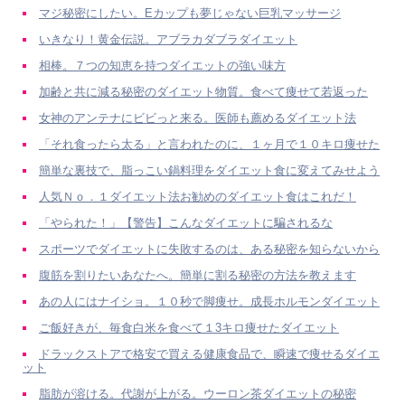
マジ秘密にしたい。Eカップも夢じゃない巨乳マッサージ
いきなり！黄金伝説。アブラカダブラダイエット
相棒。７つの知恵を持つダイエットの強い味方
加齢と共に減る秘密のダイエット物質。食べて痩せて若返った
女神のアンテナにビビっと来る。医師も薦めるダイエット法
「それ食ったら太る」と言われたのに、１ヶ月で１０キロ痩せた
簡単な裏技で、脂っこい鍋料理をダイエット食に変えてみせよう
人気Ｎｏ．１ダイエット法お勧めのダイエット食はこれだ！
「やられた！」【警告】こんなダイエットに騙されるな
スポーツでダイエットに失敗するのは、ある秘密を知らないから
腹筋を割りたいあなたへ。簡単に割る秘密の方法を教えます
あの人にはナイショ。１０秒で脚痩せ。成長ホルモンダイエット
ご飯好きが、毎食白米を食べて１3キロ痩せたダイエット
ドラックストアで格安で買える健康食品で、瞬速で痩せるダイエ
ット
脂肪が溶ける。代謝が上がる。ウーロン茶ダイエットの秘密