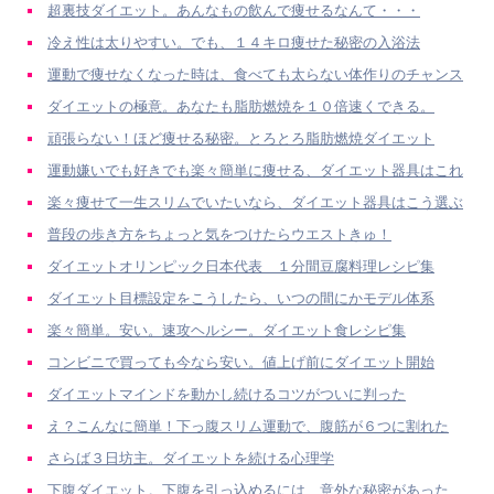
超裏技ダイエット。あんなもの飲んで痩せるなんて・・・
冷え性は太りやすい。でも、１４キロ痩せた秘密の入浴法
運動で痩せなくなった時は、食べても太らない体作りのチャンス
ダイエットの極意。あなたも脂肪燃焼を１０倍速くできる。
頑張らない！ほど痩せる秘密。とろとろ脂肪燃焼ダイエット
運動嫌いでも好きでも楽々簡単に痩せる、ダイエット器具はこれ
楽々痩せて一生スリムでいたいなら、ダイエット器具はこう選ぶ
普段の歩き方をちょっと気をつけたらウエストきゅ！
ダイエットオリンピック日本代表 １分間豆腐料理レシピ集
ダイエット目標設定をこうしたら、いつの間にかモデル体系
楽々簡単。安い。速攻ヘルシー。ダイエット食レシピ集
コンビニで買っても今なら安い。値上げ前にダイエット開始
ダイエットマインドを動かし続けるコツがついに判った
え？こんなに簡単！下っ腹スリム運動で、腹筋が６つに割れた
さらば３日坊主。ダイエットを続ける心理学
下腹ダイエット。下腹を引っ込めるには、意外な秘密があった