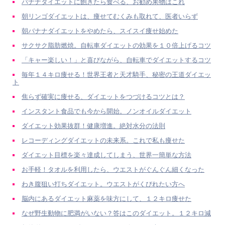
バナナダイエットに飽きたら食べる、お勧め果物はこれ
朝リンゴダイエットは、痩せてむくみも取れて、医者いらず
朝バナナダイエットをやめたら、スイスイ痩せ始めた
サクサク脂肪燃焼。自転車ダイエットの効果を１０倍上げるコツ
「キャー楽しい！」と喜びながら、自転車でダイエットするコツ
毎年１４キロ痩せる！世界王者と天才騎手、秘密の王道ダイエッ
ト
焦らず確実に痩せる、ダイエットをつづけるコツとは？
インスタント食品でも今から開始。ノンオイルダイエット
ダイエット効果抜群！健康増進。絶対水分の法則
レコーディングダイエットの未来系。これで私も痩せた
ダイエット目標を楽々達成してしまう、世界一簡単な方法
お手軽！タオルを利用したら、ウエストがぐんぐん細くなった
わき腹狙い打ちダイエット。ウエストがくびれたい方へ
脳内にあるダイエット麻薬を味方にして、１２キロ痩せた
なぜ野生動物に肥満がいない？答はこのダイエット。１２キロ減