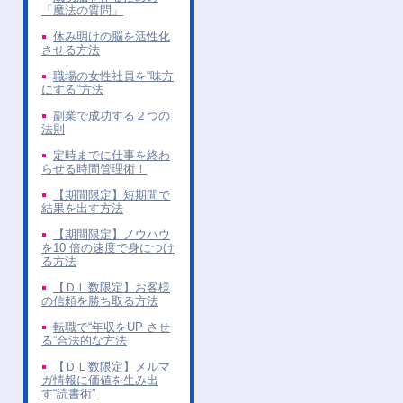
「魔法の質問」
休み明けの脳を活性化
させる方法
職場の女性社員を“味方
にする”方法
副業で成功する２つの
法則
定時までに仕事を終わ
らせる時間管理術！
【期間限定】短期間で
結果を出す方法
【期間限定】ノウハウ
を10 倍の速度で身につけ
る方法
【ＤＬ数限定】お客様
の信頼を勝ち取る方法
転職で“年収をUP させ
る”合法的な方法
【ＤＬ数限定】メルマ
ガ情報に価値を生み出
す“読書術”