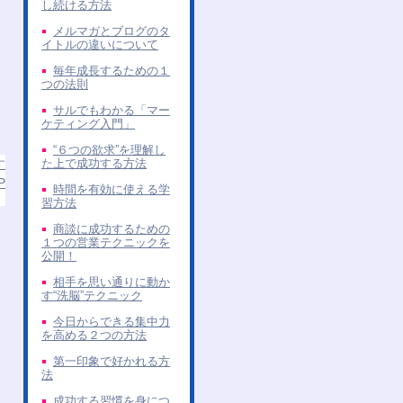
し続ける方法
メルマガとブログのタ
イトルの違いについて
毎年成長するための１
つの法則
サルでもわかる「マー
ケティング入門」
“６つの欲求”を理解し
た上で成功する方法
す
P
時間を有効に使える学
習方法
商談に成功するための
１つの営業テクニックを
公開！
相手を思い通りに動か
す“洗脳”テクニック
今日からできる集中力
を高める２つの方法
第一印象で好かれる方
法
成功する習慣を身につ