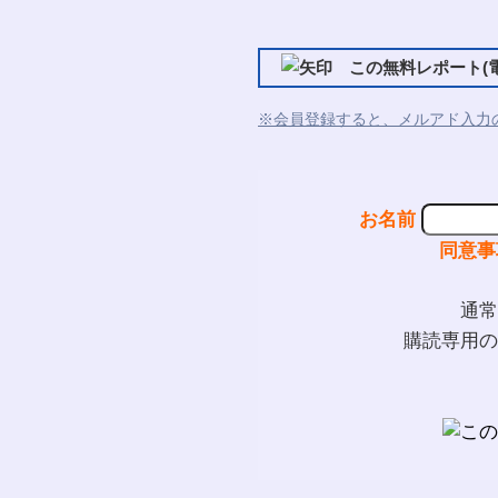
この無料レポート(電
※会員登録すると、メルアド入力
お名前
同意事
通常
購読専用の