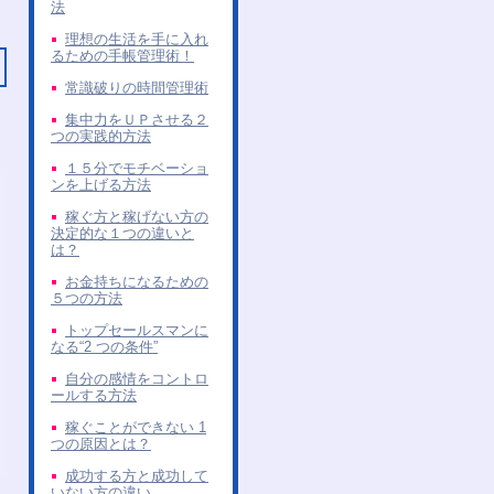
法
理想の生活を手に入れ
るための手帳管理術！
常識破りの時間管理術
集中力をＵＰさせる２
つの実践的方法
１５分でモチベーショ
ンを上げる方法
稼ぐ方と稼げない方の
決定的な１つの違いと
は？
お金持ちになるための
５つの方法
トップセールスマンに
なる“2 つの条件”
自分の感情をコントロ
ールする方法
稼ぐことができない 1
つの原因とは？
成功する方と成功して
いない方の違い