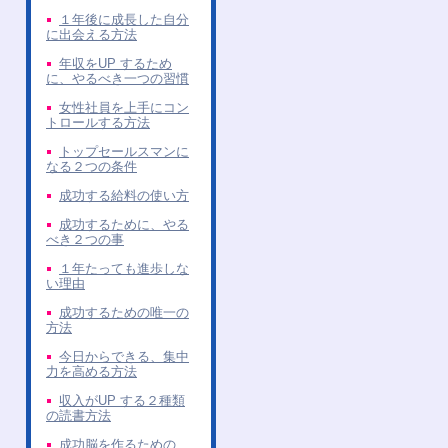
１年後に成長した自分
に出会える方法
年収をUP するため
に、やるべき一つの習慣
女性社員を上手にコン
トロールする方法
トップセールスマンに
なる２つの条件
成功する給料の使い方
成功するために、やる
べき２つの事
１年たっても進歩しな
い理由
成功するための唯一の
方法
今日からできる、集中
力を高める方法
収入がUP する２種類
の読書方法
成功脳を作るための