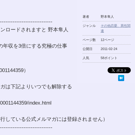
著者
野本隼人
-----------------------------
ジャンル
その他恋愛、異性関
ンロードされますと 野本隼人
連
ページ数
12ページ
の年収を3倍にする究極の仕事
公開日
2011-02-24
人気
58ポイント
1144359）
マガは下記よりいつでも解除する
/0001144359/index.html
発行している公式メルマガには登録されません）
-----------------------------