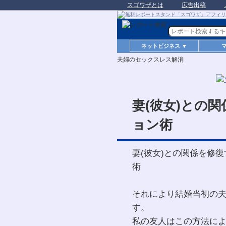
スゴワザとは
広告出稿
ネットビジネス ▼
夫婦のセックスレス解消
妻(彼女)との
ョン術
妻(彼女)との関係を修
術
それにより結婚当初の
す。
私の友人はこの方法に