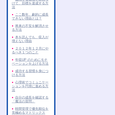
けて、目標を達成する方
法
ここ数年、劇的に成長
できない理由とは？
将来の不安を解消させ
る方法
本を読んでも、収入が
増えない理由
２０１２年１２月にや
るべき１つのこと
年収UP のためにモチ
ベーションを上げる方法
成功する習慣を身につ
ける方法
心理術でコミュニケー
ションを円滑に進める方
法
自分の成長を確認する
「魔法の質問」
時間管理で優先順位を
見極めるマトリックス