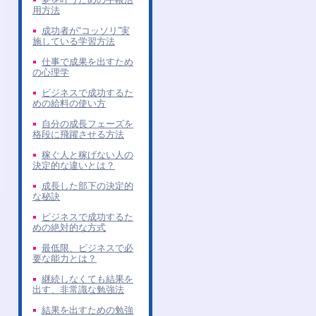
用方法
成功者が“コッソリ”実
施している学習方法
仕事で成果を出すため
の心理学
ビジネスで成功するた
めの給料の使い方
自分の成長フェーズを
格段に飛躍させる方法
稼ぐ人と稼げない人の
決定的な違いとは？
成長した部下の決定的
な秘訣
ビジネスで成功するた
めの絶対的な方式
最低限、ビジネスで必
要な能力とは？
継続しなくても結果を
出す、非常識な勉強法
結果を出すための勉強