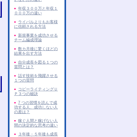
年収３００万と年収１
０００万の違い
ライバルよりもお客様
に信頼される方法
新規事業を成功させる
チーム編成理論
数カ月後に驚くほどの
結果を出す方法
自分成長を図る１つの
質問とは？
話す技術を飛躍させる
１つの質問
コピーライティングＵ
Ｐ３つの秘訣
7 つの習慣を読んで成
功する人、成功しない人
の差は？
稼ぐ人間と稼げない人
間の決定的な思考の違い
３年後・５年後も成長