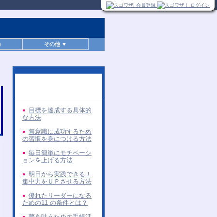
)
その他 ▼
同じ著者の無料レポー
ト
目標を達成する具体的
な方法
無意識に成功するため
の習慣を身につける方法
毎日簡単にモチベーシ
ョンを上げる方法
明日から実践できる！
集中力をＵＰさせる方法
優れたリーダーになる
ための11 の条件とは？
夢を叶うための手帳活