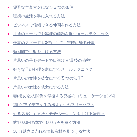
優秀な営業マンになる“2 つの条件”
理想の生活を手に入れる方法
ビジネスで信頼できる仲間を作る方法
１通のメールでお客様の信頼を掴むメールテクニック
仕事のスピードを3倍にして、定時に帰る仕事
短期間で年収を上げる方法
片思いの子をデートで口説ける“最後の秘密”
好きな子の心理を虜にするメールテクニック
片思いの女性を彼女にする“5 つの法則”
片思いの女性を彼女にする方法
妻(彼女)との関係を修復する究極のコミュニケーション術
“稼ぐ”アイデアを生み出す7 つのフリーソフト
やる気を出す方法～モチベーションを上げる法則～
約1,000円の本で1,000万円を稼ぐ方法
30 分以内に売れる情報商材を見つける方法