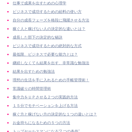
仕事で成果を出すための心理学
ビジネスで成功するための給料の使い方
自分の成長フェーズを格段に飛躍させる方法
稼ぐ人と稼げない人の決定的な違いとは？
成長した部下の決定的な秘訣
ビジネスで成功するための絶対的な方式
最低限、ビジネスで必要な能力とは？
継続しなくても結果を出す、非常識な勉強法
結果を出すための勉強法
理想の生活を手に入れるための手帳管理術！
常識破りの時間管理術
集中力をＵＰさせる２つの実践的方法
１５分でモチベーションを上げる方法
稼ぐ方と稼げない方の決定的な１つの違いとは？
お金持ちになるための５つの方法
トップセールスマンになる“2 つの条件”