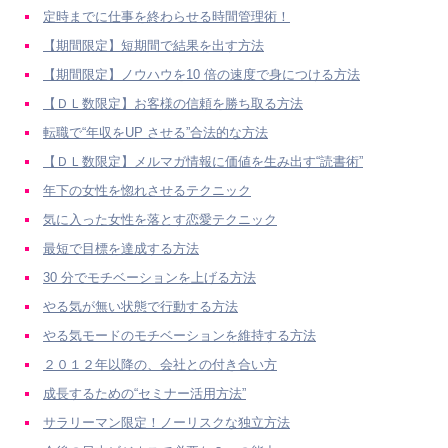
定時までに仕事を終わらせる時間管理術！
【期間限定】短期間で結果を出す方法
【期間限定】ノウハウを10 倍の速度で身につける方法
【ＤＬ数限定】お客様の信頼を勝ち取る方法
転職で“年収をUP させる”合法的な方法
【ＤＬ数限定】メルマガ情報に価値を生み出す“読書術”
年下の女性を惚れさせるテクニック
気に入った女性を落とす恋愛テクニック
最短で目標を達成する方法
30 分でモチベーションを上げる方法
やる気が無い状態で行動する方法
やる気モードのモチベーションを維持する方法
２０１２年以降の、会社との付き合い方
成長するための“セミナー活用方法”
サラリーマン限定！ノーリスクな独立方法