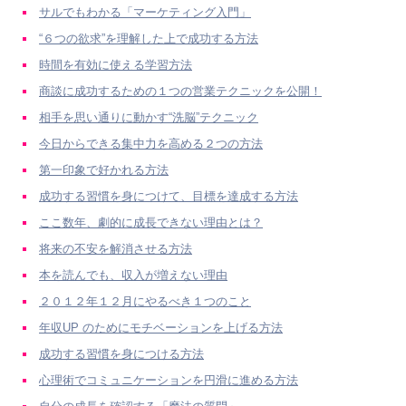
サルでもわかる「マーケティング入門」
“６つの欲求”を理解した上で成功する方法
時間を有効に使える学習方法
商談に成功するための１つの営業テクニックを公開！
相手を思い通りに動かす“洗脳”テクニック
今日からできる集中力を高める２つの方法
第一印象で好かれる方法
成功する習慣を身につけて、目標を達成する方法
ここ数年、劇的に成長できない理由とは？
将来の不安を解消させる方法
本を読んでも、収入が増えない理由
２０１２年１２月にやるべき１つのこと
年収UP のためにモチベーションを上げる方法
成功する習慣を身につける方法
心理術でコミュニケーションを円滑に進める方法