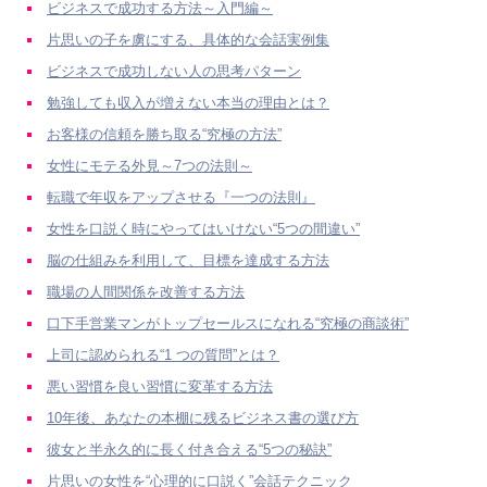
ビジネスで成功する方法～入門編～
片思いの子を虜にする、具体的な会話実例集
ビジネスで成功しない人の思考パターン
勉強しても収入が増えない本当の理由とは？
お客様の信頼を勝ち取る“究極の方法”
女性にモテる外見～7つの法則～
転職で年収をアップさせる『一つの法則』
女性を口説く時にやってはいけない“5つの間違い”
脳の仕組みを利用して、目標を達成する方法
職場の人間関係を改善する方法
口下手営業マンがトップセールスになれる“究極の商談術”
上司に認められる“1 つの質問”とは？
悪い習慣を良い習慣に変革する方法
10年後、あなたの本棚に残るビジネス書の選び方
彼女と半永久的に長く付き合える“5つの秘訣”
片思いの女性を“心理的に口説く”会話テクニック