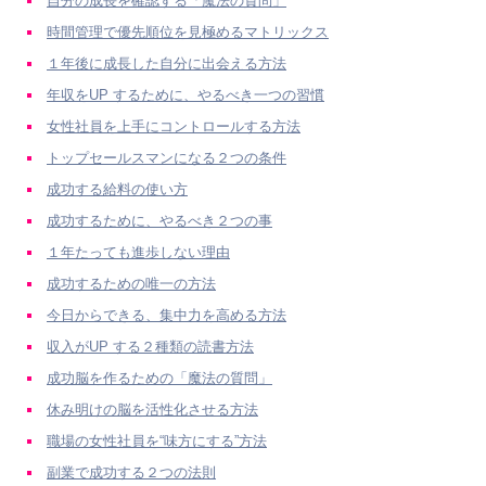
自分の成長を確認する「魔法の質問」
時間管理で優先順位を見極めるマトリックス
１年後に成長した自分に出会える方法
年収をUP するために、やるべき一つの習慣
女性社員を上手にコントロールする方法
トップセールスマンになる２つの条件
成功する給料の使い方
成功するために、やるべき２つの事
１年たっても進歩しない理由
成功するための唯一の方法
今日からできる、集中力を高める方法
収入がUP する２種類の読書方法
成功脳を作るための「魔法の質問」
休み明けの脳を活性化させる方法
職場の女性社員を“味方にする”方法
副業で成功する２つの法則