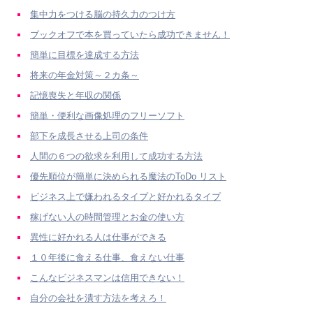
集中力をつける脳の持久力のつけ方
ブックオフで本を買っていたら成功できません！
簡単に目標を達成する方法
将来の年金対策～２カ条～
記憶喪失と年収の関係
簡単・便利な画像処理のフリーソフト
部下を成長させる上司の条件
人間の６つの欲求を利用して成功する方法
優先順位が簡単に決められる魔法のToDo リスト
ビジネス上で嫌われるタイプと好かれるタイプ
稼げない人の時間管理とお金の使い方
異性に好かれる人は仕事ができる
１０年後に食える仕事、食えない仕事
こんなビジネスマンは信用できない！
自分の会社を潰す方法を考えろ！