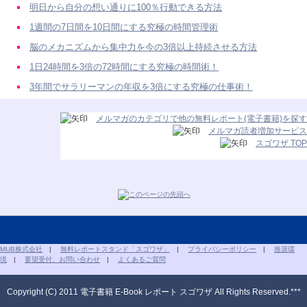
明日から自分の想い通りに100％行動できる方法
1週間の7日間を10日間にする究極の時間管理術
脳のメカニズムから集中力を今の3倍以上持続させる方法
1日24時間を3倍の72時間にする究極の時間術！
3年間でサラリーマンの年収を3倍にする究極の仕事術！
メルマガのカテゴリで他の無料レポート(電子書籍)を探す
メルマガ読者増加サービス
スゴワザ TOP
MUB株式会社
|
無料レポートスタンド「スゴワザ」
|
プライバシーポリシー
|
推奨環
境
|
要望受付、お問い合わせ
|
よくあるご質問
Copyright (C) 2011 電子書籍 E-Book レポート スゴワザ All Rights Reserved.***