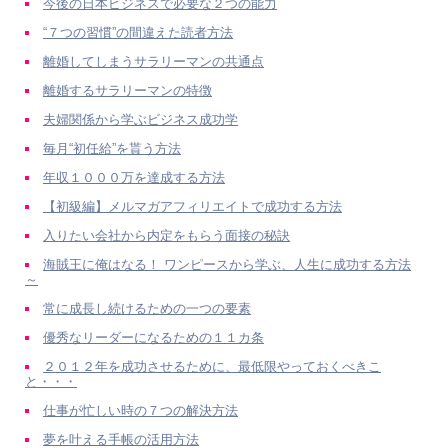
今後の日本ビジネスで必要な２つの能力
“７つの習慣”の間違えた読者方法
離婚してしまうサラリーマンの共通点
離婚するサラリーマンの特徴
夫婦関係から学ぶビジネス成功学
毎月“初任給”を貰う方法
年収１０００万を達成する方法
【初級編】メルマガアフィリエイトで成功する方法
入りたい会社から内定をもらう面接の秘訣
海賊王に俺はなる！ ワンピースから学ぶ、人生に成功する方法
～
常に成長し続けるための一つの要素
優秀なリーダーになるための１１カ条
２０１２年を成功させるために、最低限やっておくべきこ
と・・・
仕事が忙しい時の７つの解決方法
夢を叶える手帳の活用方法