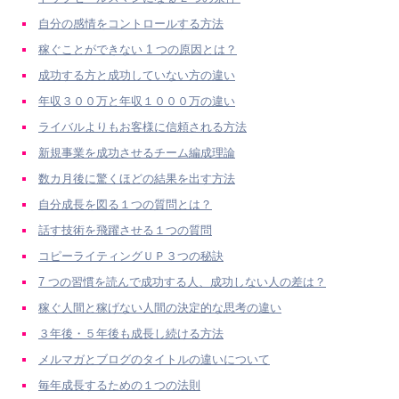
自分の感情をコントロールする方法
稼ぐことができない 1 つの原因とは？
成功する方と成功していない方の違い
年収３００万と年収１０００万の違い
ライバルよりもお客様に信頼される方法
新規事業を成功させるチーム編成理論
数カ月後に驚くほどの結果を出す方法
自分成長を図る１つの質問とは？
話す技術を飛躍させる１つの質問
コピーライティングＵＰ３つの秘訣
7 つの習慣を読んで成功する人、成功しない人の差は？
稼ぐ人間と稼げない人間の決定的な思考の違い
３年後・５年後も成長し続ける方法
メルマガとブログのタイトルの違いについて
毎年成長するための１つの法則