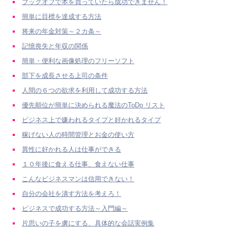
ブックオフで本を買っていたら成功できません！
簡単に目標を達成する方法
将来の年金対策～２カ条～
記憶喪失と年収の関係
簡単・便利な画像処理のフリーソフト
部下を成長させる上司の条件
人間の６つの欲求を利用して成功する方法
優先順位が簡単に決められる魔法のToDo リスト
ビジネス上で嫌われるタイプと好かれるタイプ
稼げない人の時間管理とお金の使い方
異性に好かれる人は仕事ができる
１０年後に食える仕事、食えない仕事
こんなビジネスマンは信用できない！
自分の会社を潰す方法を考えろ！
ビジネスで成功する方法～入門編～
片思いの子を虜にする、具体的な会話実例集