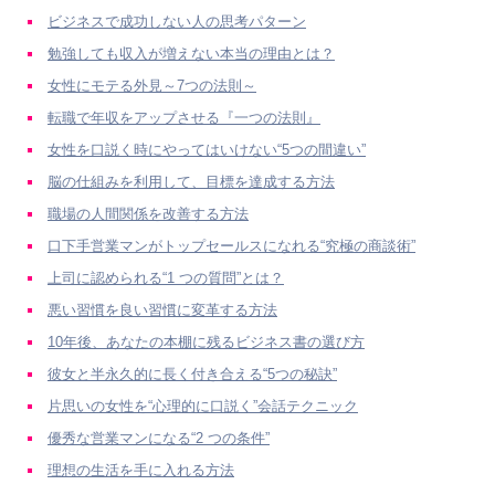
ビジネスで成功しない人の思考パターン
勉強しても収入が増えない本当の理由とは？
女性にモテる外見～7つの法則～
転職で年収をアップさせる『一つの法則』
女性を口説く時にやってはいけない“5つの間違い”
脳の仕組みを利用して、目標を達成する方法
職場の人間関係を改善する方法
口下手営業マンがトップセールスになれる“究極の商談術”
上司に認められる“1 つの質問”とは？
悪い習慣を良い習慣に変革する方法
10年後、あなたの本棚に残るビジネス書の選び方
彼女と半永久的に長く付き合える“5つの秘訣”
片思いの女性を“心理的に口説く”会話テクニック
優秀な営業マンになる“2 つの条件”
理想の生活を手に入れる方法