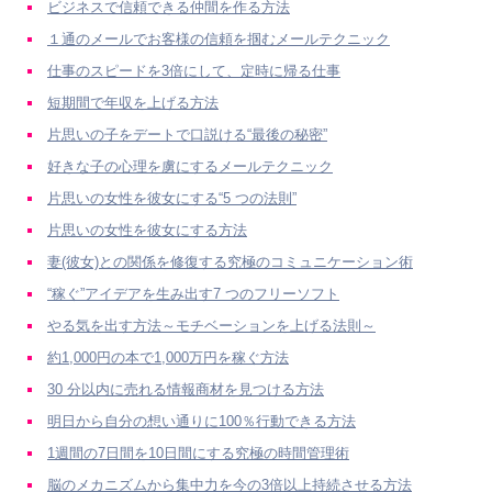
ビジネスで信頼できる仲間を作る方法
１通のメールでお客様の信頼を掴むメールテクニック
仕事のスピードを3倍にして、定時に帰る仕事
短期間で年収を上げる方法
片思いの子をデートで口説ける“最後の秘密”
好きな子の心理を虜にするメールテクニック
片思いの女性を彼女にする“5 つの法則”
片思いの女性を彼女にする方法
妻(彼女)との関係を修復する究極のコミュニケーション術
“稼ぐ”アイデアを生み出す7 つのフリーソフト
やる気を出す方法～モチベーションを上げる法則～
約1,000円の本で1,000万円を稼ぐ方法
30 分以内に売れる情報商材を見つける方法
明日から自分の想い通りに100％行動できる方法
1週間の7日間を10日間にする究極の時間管理術
脳のメカニズムから集中力を今の3倍以上持続させる方法