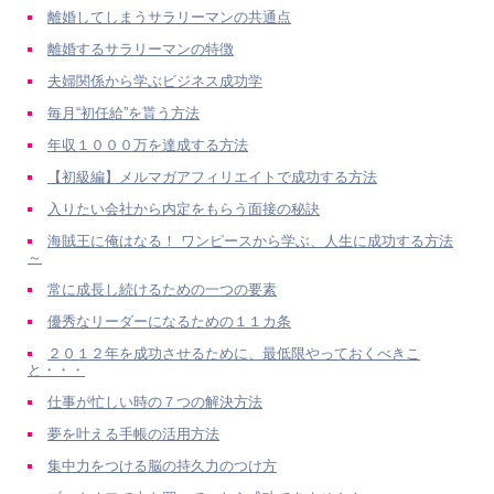
離婚してしまうサラリーマンの共通点
離婚するサラリーマンの特徴
夫婦関係から学ぶビジネス成功学
毎月“初任給”を貰う方法
年収１０００万を達成する方法
【初級編】メルマガアフィリエイトで成功する方法
入りたい会社から内定をもらう面接の秘訣
海賊王に俺はなる！ ワンピースから学ぶ、人生に成功する方法
～
常に成長し続けるための一つの要素
優秀なリーダーになるための１１カ条
２０１２年を成功させるために、最低限やっておくべきこ
と・・・
仕事が忙しい時の７つの解決方法
夢を叶える手帳の活用方法
集中力をつける脳の持久力のつけ方