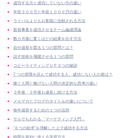
成功する方と成功していない方の違い
年収３００万と年収１０００万の違い
ライバルよりもお客様に信頼される方法
新規事業を成功させるチーム編成理論
数カ月後に驚くほどの結果を出す方法
自分成長を図る１つの質問とは？
話す技術を飛躍させる１つの質問
コピーライティングＵＰ３つの秘訣
7 つの習慣を読んで成功する人、成功しない人の差は？
稼ぐ人間と稼げない人間の決定的な思考の違い
３年後・５年後も成長し続ける方法
メルマガとブログのタイトルの違いについて
毎年成長するための１つの法則
サルでもわかる「マーケティング入門」
“６つの欲求”を理解した上で成功する方法
時間を有効に使える学習方法