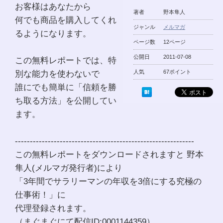
お客様はあなたから
著者
野本隼人
何でも商品を購入してくれ
ジャンル
メルマガ
るようになります。
ページ数
12ページ
公開日
2011-07-08
この無料レポートでは、特
別な能力を使わないで
人気
67ポイント
誰にでも簡単に「信頼を勝
ち取る方法」を公開してい
ます。
------------------------------------------------------------
この無料レポートをダウンロードされますと 野本
隼人(メルマガ発行者)により
「3年間でサラリーマンの年収を3倍にする究極の
仕事術！」に
代理登録されます。
（まぐまぐにて配信ID:0001144359）