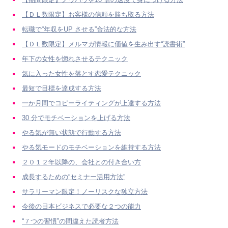
【ＤＬ数限定】お客様の信頼を勝ち取る方法
転職で“年収をUP させる”合法的な方法
【ＤＬ数限定】メルマガ情報に価値を生み出す“読書術”
年下の女性を惚れさせるテクニック
気に入った女性を落とす恋愛テクニック
最短で目標を達成する方法
一か月間でコピーライティングが上達する方法
30 分でモチベーションを上げる方法
やる気が無い状態で行動する方法
やる気モードのモチベーションを維持する方法
２０１２年以降の、会社との付き合い方
成長するための“セミナー活用方法”
サラリーマン限定！ノーリスクな独立方法
今後の日本ビジネスで必要な２つの能力
“７つの習慣”の間違えた読者方法