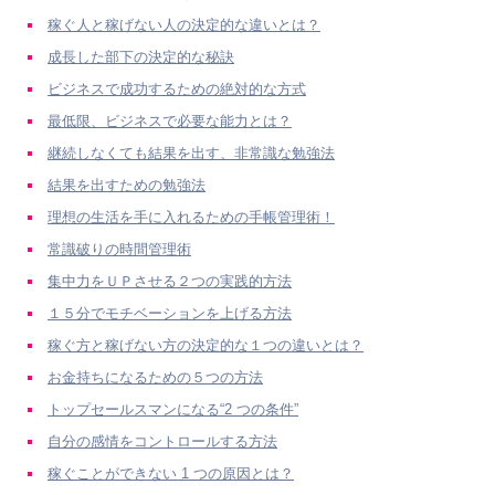
稼ぐ人と稼げない人の決定的な違いとは？
成長した部下の決定的な秘訣
ビジネスで成功するための絶対的な方式
最低限、ビジネスで必要な能力とは？
継続しなくても結果を出す、非常識な勉強法
結果を出すための勉強法
理想の生活を手に入れるための手帳管理術！
常識破りの時間管理術
集中力をＵＰさせる２つの実践的方法
１５分でモチベーションを上げる方法
稼ぐ方と稼げない方の決定的な１つの違いとは？
お金持ちになるための５つの方法
トップセールスマンになる“2 つの条件”
自分の感情をコントロールする方法
稼ぐことができない 1 つの原因とは？