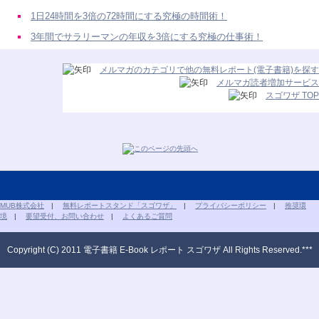
1日24時間を3倍の72時間にする究極の時間術！
3年間でサラリーマンの年収を3倍にする究極の仕事術！
メルマガのカテゴリで他の無料レポート(電子書籍)を探す
メルマガ読者増加サービス
スゴワザ TOP
MUB株式会社
|
無料レポートスタンド「スゴワザ」
|
プライバシーポリシー
|
推奨環
境
|
要望受付、お問い合わせ
|
よくあるご質問
Copyright (C) 2011 電子書籍 E-Book レポート スゴワザ All Rights Reserved.***