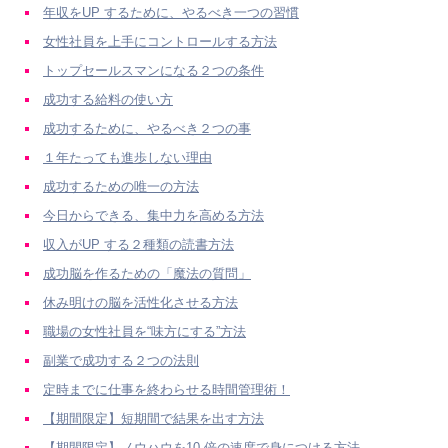
年収をUP するために、やるべき一つの習慣
女性社員を上手にコントロールする方法
トップセールスマンになる２つの条件
成功する給料の使い方
成功するために、やるべき２つの事
１年たっても進歩しない理由
成功するための唯一の方法
今日からできる、集中力を高める方法
収入がUP する２種類の読書方法
成功脳を作るための「魔法の質問」
休み明けの脳を活性化させる方法
職場の女性社員を“味方にする”方法
副業で成功する２つの法則
定時までに仕事を終わらせる時間管理術！
【期間限定】短期間で結果を出す方法
【期間限定】ノウハウを10 倍の速度で身につける方法