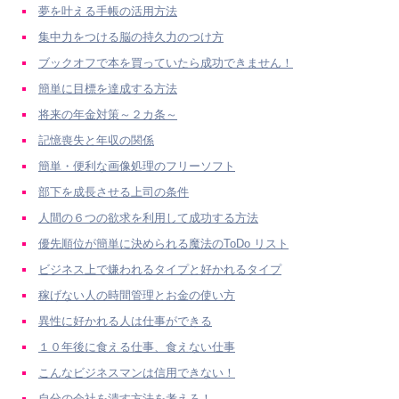
夢を叶える手帳の活用方法
集中力をつける脳の持久力のつけ方
ブックオフで本を買っていたら成功できません！
簡単に目標を達成する方法
将来の年金対策～２カ条～
記憶喪失と年収の関係
簡単・便利な画像処理のフリーソフト
部下を成長させる上司の条件
人間の６つの欲求を利用して成功する方法
優先順位が簡単に決められる魔法のToDo リスト
ビジネス上で嫌われるタイプと好かれるタイプ
稼げない人の時間管理とお金の使い方
異性に好かれる人は仕事ができる
１０年後に食える仕事、食えない仕事
こんなビジネスマンは信用できない！
自分の会社を潰す方法を考えろ！