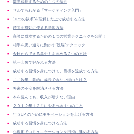
毎年成長するための１つの法則
サルでもわかる「マーケティング入門」
“６つの欲求”を理解した上で成功する方法
時間を有効に使える学習方法
商談に成功するための１つの営業テクニックを公開！
相手を思い通りに動かす“洗脳”テクニック
今日からできる集中力を高める２つの方法
第一印象で好かれる方法
成功する習慣を身につけて、目標を達成する方法
ここ数年、劇的に成長できない理由とは？
将来の不安を解消させる方法
本を読んでも、収入が増えない理由
２０１２年１２月にやるべき１つのこと
年収UP のためにモチベーションを上げる方法
成功する習慣を身につける方法
心理術でコミュニケーションを円滑に進める方法