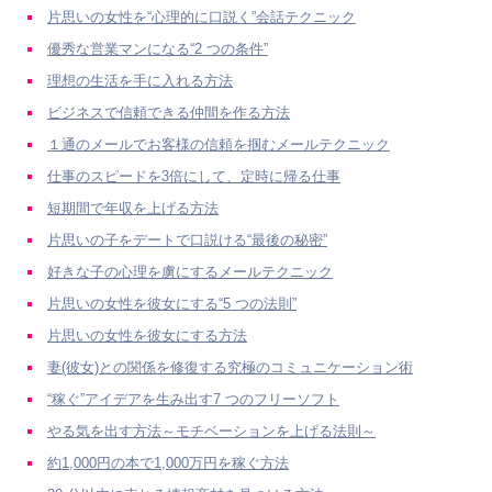
片思いの女性を“心理的に口説く”会話テクニック
優秀な営業マンになる“2 つの条件”
理想の生活を手に入れる方法
ビジネスで信頼できる仲間を作る方法
１通のメールでお客様の信頼を掴むメールテクニック
仕事のスピードを3倍にして、定時に帰る仕事
短期間で年収を上げる方法
片思いの子をデートで口説ける“最後の秘密”
好きな子の心理を虜にするメールテクニック
片思いの女性を彼女にする“5 つの法則”
片思いの女性を彼女にする方法
妻(彼女)との関係を修復する究極のコミュニケーション術
“稼ぐ”アイデアを生み出す7 つのフリーソフト
やる気を出す方法～モチベーションを上げる法則～
約1,000円の本で1,000万円を稼ぐ方法