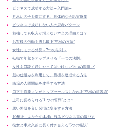
ビジネスで成功する方法～入門編～
片思いの子を虜にする、具体的な会話実例集
ビジネスで成功しない人の思考パターン
勉強しても収入が増えない本当の理由とは？
お客様の信頼を勝ち取る“究極の方法”
女性にモテる外見～7つの法則～
転職で年収をアップさせる『一つの法則』
女性を口説く時にやってはいけない“5つの間違い”
脳の仕組みを利用して、目標を達成する方法
職場の人間関係を改善する方法
口下手営業マンがトップセールスになれる“究極の商談術”
上司に認められる“1 つの質問”とは？
悪い習慣を良い習慣に変革する方法
10年後、あなたの本棚に残るビジネス書の選び方
彼女と半永久的に長く付き合える“5つの秘訣”