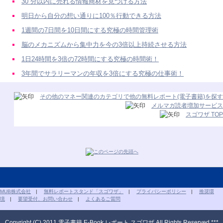
30 分以内に売れる情報商材を見つける方法
明日から自分の想い通りに100％行動できる方法
1週間の7日間を10日間にする究極の時間管理術
脳のメカニズムから集中力を今の3倍以上持続させる方法
1日24時間を3倍の72時間にする究極の時間術！
3年間でサラリーマンの年収を3倍にする究極の仕事術！
その他のマネー関連のカテゴリで他の無料レポート(電子書籍)を探す
メルマガ読者増加サービス
スゴワザ TOP
MUB株式会社
|
無料レポートスタンド「スゴワザ」
|
プライバシーポリシー
|
推奨環
境
|
要望受付、お問い合わせ
|
よくあるご質問
Copyright (C) 2011 電子書籍 E-Book レポート スゴワザ All Rights Reserved.***