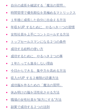
自分の成長を確認する「魔法の質問」
時間管理で優先順位を見極めるマトリックス
１年後に成長した自分に出会える方法
年収をUP するために、やるべき一つの習慣
女性社員を上手にコントロールする方法
トップセールスマンになる２つの条件
成功する給料の使い方
成功するために、やるべき２つの事
１年たっても進歩しない理由
今日からできる、集中力を高める方法
収入がUP する２種類の読書方法
成功脳を作るための「魔法の質問」
休み明けの脳を活性化させる方法
職場の女性社員を“味方にする”方法
副業で成功する２つの法則