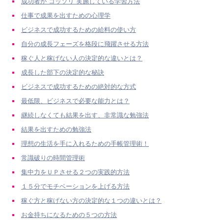
成功者が“コッソリ”実施している学習方法
仕事で成果を出すための心理学
ビジネスで成功するための給料の使い方
自分の成長フェーズを格段に飛躍させる方法
稼ぐ人と稼げない人の決定的な違いとは？
成長した部下の決定的な秘訣
ビジネスで成功するための絶対的な方式
最低限、ビジネスで必要な能力とは？
継続しなくても結果を出す、非常識な勉強法
結果を出すための勉強法
理想の生活を手に入れるための手帳管理術！
常識破りの時間管理術
集中力をＵＰさせる２つの実践的方法
１５分でモチベーションを上げる方法
稼ぐ方と稼げない方の決定的な１つの違いとは？
お金持ちになるための５つの方法