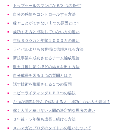
トップセールスマンになる“2 つの条件”
自分の感情をコントロールする方法
稼ぐことができない 1 つの原因とは？
成功する方と成功していない方の違い
年収３００万と年収１０００万の違い
ライバルよりもお客様に信頼される方法
新規事業を成功させるチーム編成理論
数カ月後に驚くほどの結果を出す方法
自分成長を図る１つの質問とは？
話す技術を飛躍させる１つの質問
コピーライティングＵＰ３つの秘訣
7 つの習慣を読んで成功する人、成功しない人の差は？
稼ぐ人間と稼げない人間の決定的な思考の違い
３年後・５年後も成長し続ける方法
メルマガとブログのタイトルの違いについて