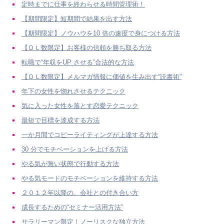
定時までに仕事を終わらせる時間管理術！
【期間限定】短期間で結果を出す方法
【期間限定】ノウハウを10 倍の速度で身につける方法
【ＤＬ数限定】お客様の信頼を勝ち取る方法
転職で“年収をUP させる”合法的な方法
【ＤＬ数限定】メルマガ情報に価値を生み出す“読書術”
年下の女性を惚れさせるテクニック
気に入った女性を落とす恋愛テクニック
最短で目標を達成する方法
一か月間でコピーライティングが上達する方法
30 分でモチベーションを上げる方法
やる気が無い状態で行動する方法
やる気モードのモチベーションを維持する方法
２０１２年以降の、会社との付き合い方
成長するための“セミナー活用方法”
サラリーマン限定！ノーリスクな独立方法