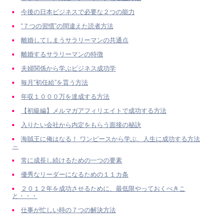
今後の日本ビジネスで必要な２つの能力
“７つの習慣”の間違えた読者方法
離婚してしまうサラリーマンの共通点
離婚するサラリーマンの特徴
夫婦関係から学ぶビジネス成功学
毎月“初任給”を貰う方法
年収１０００万を達成する方法
【初級編】メルマガアフィリエイトで成功する方法
入りたい会社から内定をもらう面接の秘訣
海賊王に俺はなる！ ワンピースから学ぶ、人生に成功する方法
～
常に成長し続けるための一つの要素
優秀なリーダーになるための１１カ条
２０１２年を成功させるために、最低限やっておくべきこ
と・・・
仕事が忙しい時の７つの解決方法