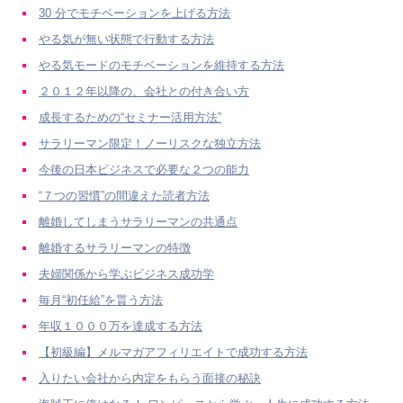
30 分でモチベーションを上げる方法
やる気が無い状態で行動する方法
やる気モードのモチベーションを維持する方法
２０１２年以降の、会社との付き合い方
成長するための“セミナー活用方法”
サラリーマン限定！ノーリスクな独立方法
今後の日本ビジネスで必要な２つの能力
“７つの習慣”の間違えた読者方法
離婚してしまうサラリーマンの共通点
離婚するサラリーマンの特徴
夫婦関係から学ぶビジネス成功学
毎月“初任給”を貰う方法
年収１０００万を達成する方法
【初級編】メルマガアフィリエイトで成功する方法
入りたい会社から内定をもらう面接の秘訣