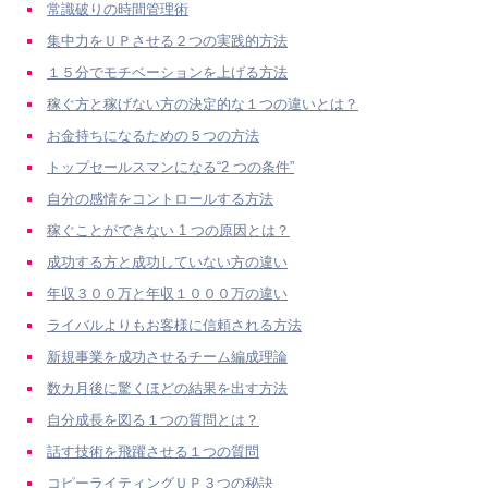
常識破りの時間管理術
集中力をＵＰさせる２つの実践的方法
１５分でモチベーションを上げる方法
稼ぐ方と稼げない方の決定的な１つの違いとは？
お金持ちになるための５つの方法
トップセールスマンになる“2 つの条件”
自分の感情をコントロールする方法
稼ぐことができない 1 つの原因とは？
成功する方と成功していない方の違い
年収３００万と年収１０００万の違い
ライバルよりもお客様に信頼される方法
新規事業を成功させるチーム編成理論
数カ月後に驚くほどの結果を出す方法
自分成長を図る１つの質問とは？
話す技術を飛躍させる１つの質問
コピーライティングＵＰ３つの秘訣