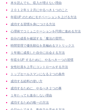
本を読んでも、収入が増えない理由
２０１２年１２月にやるべき１つのこと
年収UP のためにモチベーションを上げる方法
成功する習慣を身につける方法
心理術でコミュニケーションを円滑に進める方法
自分の成長を確認する「魔法の質問」
時間管理で優先順位を見極めるマトリックス
１年後に成長した自分に出会える方法
年収をUP するために、やるべき一つの習慣
女性社員を上手にコントロールする方法
トップセールスマンになる２つの条件
成功する給料の使い方
成功するために、やるべき２つの事
１年たっても進歩しない理由
成功するための唯一の方法
今日からできる、集中力を高める方法