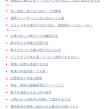
海賊王に俺はなる！ ワンピースから学ぶ、人生に成功する方法
～
常に成長し続けるための一つの要素
優秀なリーダーになるための１１カ条
２０１２年を成功させるために、最低限やっておくべきこ
と・・・
仕事が忙しい時の７つの解決方法
夢を叶える手帳の活用方法
集中力をつける脳の持久力のつけ方
ブックオフで本を買っていたら成功できません！
簡単に目標を達成する方法
将来の年金対策～２カ条～
記憶喪失と年収の関係
簡単・便利な画像処理のフリーソフト
部下を成長させる上司の条件
人間の６つの欲求を利用して成功する方法
優先順位が簡単に決められる魔法のToDo リスト