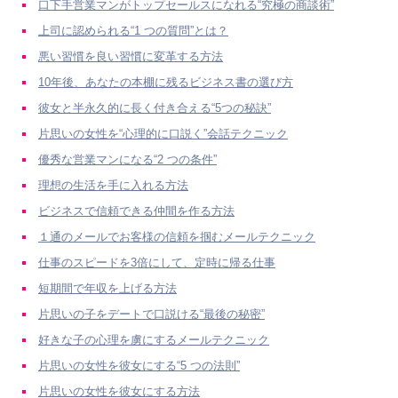
口下手営業マンがトップセールスになれる“究極の商談術”
上司に認められる“1 つの質問”とは？
悪い習慣を良い習慣に変革する方法
10年後、あなたの本棚に残るビジネス書の選び方
彼女と半永久的に長く付き合える“5つの秘訣”
片思いの女性を“心理的に口説く”会話テクニック
優秀な営業マンになる“2 つの条件”
理想の生活を手に入れる方法
ビジネスで信頼できる仲間を作る方法
１通のメールでお客様の信頼を掴むメールテクニック
仕事のスピードを3倍にして、定時に帰る仕事
短期間で年収を上げる方法
片思いの子をデートで口説ける“最後の秘密”
好きな子の心理を虜にするメールテクニック
片思いの女性を彼女にする“5 つの法則”
片思いの女性を彼女にする方法