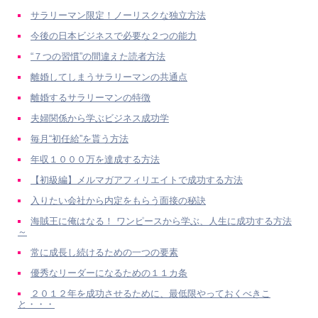
サラリーマン限定！ノーリスクな独立方法
今後の日本ビジネスで必要な２つの能力
“７つの習慣”の間違えた読者方法
離婚してしまうサラリーマンの共通点
離婚するサラリーマンの特徴
夫婦関係から学ぶビジネス成功学
毎月“初任給”を貰う方法
年収１０００万を達成する方法
【初級編】メルマガアフィリエイトで成功する方法
入りたい会社から内定をもらう面接の秘訣
海賊王に俺はなる！ ワンピースから学ぶ、人生に成功する方法
～
常に成長し続けるための一つの要素
優秀なリーダーになるための１１カ条
２０１２年を成功させるために、最低限やっておくべきこ
と・・・