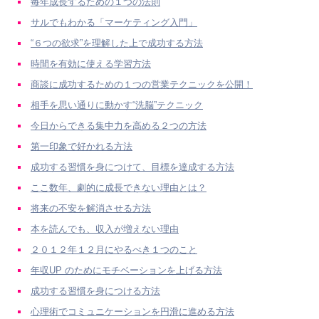
毎年成長するための１つの法則
サルでもわかる「マーケティング入門」
“６つの欲求”を理解した上で成功する方法
時間を有効に使える学習方法
商談に成功するための１つの営業テクニックを公開！
相手を思い通りに動かす“洗脳”テクニック
今日からできる集中力を高める２つの方法
第一印象で好かれる方法
成功する習慣を身につけて、目標を達成する方法
ここ数年、劇的に成長できない理由とは？
将来の不安を解消させる方法
本を読んでも、収入が増えない理由
２０１２年１２月にやるべき１つのこと
年収UP のためにモチベーションを上げる方法
成功する習慣を身につける方法
心理術でコミュニケーションを円滑に進める方法