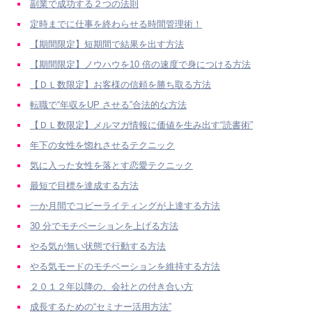
副業で成功する２つの法則
定時までに仕事を終わらせる時間管理術！
【期間限定】短期間で結果を出す方法
【期間限定】ノウハウを10 倍の速度で身につける方法
【ＤＬ数限定】お客様の信頼を勝ち取る方法
転職で“年収をUP させる”合法的な方法
【ＤＬ数限定】メルマガ情報に価値を生み出す“読書術”
年下の女性を惚れさせるテクニック
気に入った女性を落とす恋愛テクニック
最短で目標を達成する方法
一か月間でコピーライティングが上達する方法
30 分でモチベーションを上げる方法
やる気が無い状態で行動する方法
やる気モードのモチベーションを維持する方法
２０１２年以降の、会社との付き合い方
成長するための“セミナー活用方法”