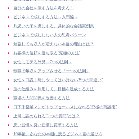
自分の会社を潰す方法を考えろ！
ビジネスで成功する方法～入門編～
片思いの子を虜にする、具体的な会話実例集
ビジネスで成功しない人の思考パターン
勉強しても収入が増えない本当の理由とは？
お客様の信頼を勝ち取る“究極の方法”
女性にモテる外見～7つの法則～
転職で年収をアップさせる『一つの法則』
女性を口説く時にやってはいけない“5つの間違い”
脳の仕組みを利用して、目標を達成する方法
職場の人間関係を改善する方法
口下手営業マンがトップセールスになれる“究極の商談術”
上司に認められる“1 つの質問”とは？
悪い習慣を良い習慣に変革する方法
10年後、あなたの本棚に残るビジネス書の選び方