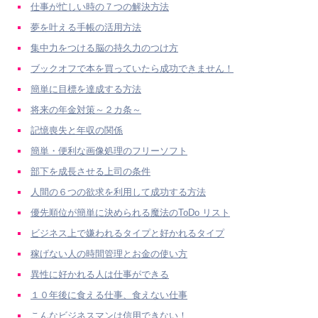
仕事が忙しい時の７つの解決方法
夢を叶える手帳の活用方法
集中力をつける脳の持久力のつけ方
ブックオフで本を買っていたら成功できません！
簡単に目標を達成する方法
将来の年金対策～２カ条～
記憶喪失と年収の関係
簡単・便利な画像処理のフリーソフト
部下を成長させる上司の条件
人間の６つの欲求を利用して成功する方法
優先順位が簡単に決められる魔法のToDo リスト
ビジネス上で嫌われるタイプと好かれるタイプ
稼げない人の時間管理とお金の使い方
異性に好かれる人は仕事ができる
１０年後に食える仕事、食えない仕事
こんなビジネスマンは信用できない！