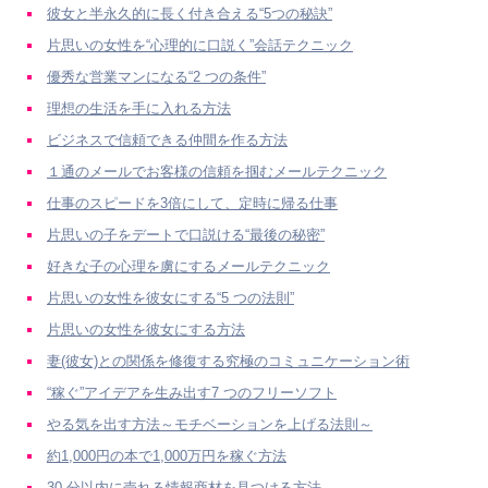
彼女と半永久的に長く付き合える“5つの秘訣”
片思いの女性を“心理的に口説く”会話テクニック
優秀な営業マンになる“2 つの条件”
理想の生活を手に入れる方法
ビジネスで信頼できる仲間を作る方法
１通のメールでお客様の信頼を掴むメールテクニック
仕事のスピードを3倍にして、定時に帰る仕事
片思いの子をデートで口説ける“最後の秘密”
好きな子の心理を虜にするメールテクニック
片思いの女性を彼女にする“5 つの法則”
片思いの女性を彼女にする方法
妻(彼女)との関係を修復する究極のコミュニケーション術
“稼ぐ”アイデアを生み出す7 つのフリーソフト
やる気を出す方法～モチベーションを上げる法則～
約1,000円の本で1,000万円を稼ぐ方法
30 分以内に売れる情報商材を見つける方法