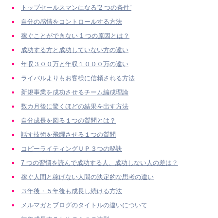
トップセールスマンになる“2 つの条件”
自分の感情をコントロールする方法
稼ぐことができない 1 つの原因とは？
成功する方と成功していない方の違い
年収３００万と年収１０００万の違い
ライバルよりもお客様に信頼される方法
新規事業を成功させるチーム編成理論
数カ月後に驚くほどの結果を出す方法
自分成長を図る１つの質問とは？
話す技術を飛躍させる１つの質問
コピーライティングＵＰ３つの秘訣
7 つの習慣を読んで成功する人、成功しない人の差は？
稼ぐ人間と稼げない人間の決定的な思考の違い
３年後・５年後も成長し続ける方法
メルマガとブログのタイトルの違いについて