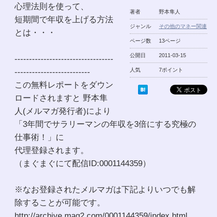
心理法則を使って、
著者
野本隼人
短期間で年収を上げる方法
ジャンル
その他のマネー関連
とは・・・
ページ数
13ページ
公開日
2011-03-15
----------------------------------
--------------------------
人気
7ポイント
この無料レポートをダウン
ロードされますと 野本隼
人(メルマガ発行者)により
「3年間でサラリーマンの年収を3倍にする究極の
仕事術！」に
代理登録されます。
（まぐまぐにて配信ID:0001144359）
※なお登録されたメルマガは下記よりいつでも解
除することが可能です。
http://archive.mag2.com/0001144359/index.html