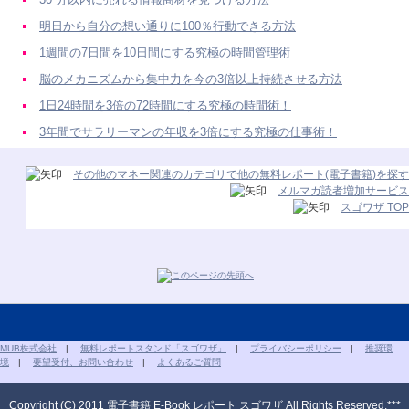
明日から自分の想い通りに100％行動できる方法
1週間の7日間を10日間にする究極の時間管理術
脳のメカニズムから集中力を今の3倍以上持続させる方法
1日24時間を3倍の72時間にする究極の時間術！
3年間でサラリーマンの年収を3倍にする究極の仕事術！
その他のマネー関連のカテゴリで他の無料レポート(電子書籍)を探す
メルマガ読者増加サービス
スゴワザ TOP
MUB株式会社
|
無料レポートスタンド「スゴワザ」
|
プライバシーポリシー
|
推奨環
境
|
要望受付、お問い合わせ
|
よくあるご質問
Copyright (C) 2011 電子書籍 E-Book レポート スゴワザ All Rights Reserved.***