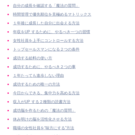
自分の成長を確認する「魔法の質問」
時間管理で優先順位を見極めるマトリックス
１年後に成長した自分に出会える方法
年収をUP するために、やるべき一つの習慣
女性社員を上手にコントロールする方法
トップセールスマンになる２つの条件
成功する給料の使い方
成功するために、やるべき２つの事
１年たっても進歩しない理由
成功するための唯一の方法
今日からできる、集中力を高める方法
収入がUP する２種類の読書方法
成功脳を作るための「魔法の質問」
休み明けの脳を活性化させる方法
職場の女性社員を“味方にする”方法