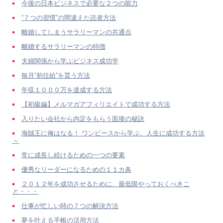
今後の日本ビジネスで必要な２つの能力
“７つの習慣”の間違えた読者方法
離婚してしまうサラリーマンの共通点
離婚するサラリーマンの特徴
夫婦関係から学ぶビジネス成功学
毎月“初任給”を貰う方法
年収１０００万を達成する方法
【初級編】メルマガアフィリエイトで成功する方法
入りたい会社から内定をもらう面接の秘訣
海賊王に俺はなる！ ワンピースから学ぶ、人生に成功する方法
～
常に成長し続けるための一つの要素
優秀なリーダーになるための１１カ条
２０１２年を成功させるために、最低限やっておくべきこ
と・・・
仕事が忙しい時の７つの解決方法
夢を叶える手帳の活用方法