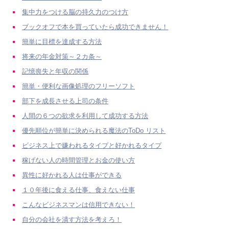
集中力をつける脳の持久力のつけ方
ブックオフで本を買っていたら成功できません！
簡単に目標を達成する方法
将来の年金対策～２カ条～
記憶喪失と年収の関係
簡単・便利な画像処理のフリーソフト
部下を成長させる上司の条件
人間の６つの欲求を利用して成功する方法
優先順位が簡単に決められる魔法のToDo リスト
ビジネス上で嫌われるタイプと好かれるタイプ
稼げない人の時間管理とお金の使い方
異性に好かれる人は仕事ができる
１０年後に食える仕事、食えない仕事
こんなビジネスマンは信用できない！
自分の会社を潰す方法を考えろ！