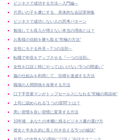
ビジネスで成功する方法～入門編～
片思いの子を虜にする、具体的な会話実例集
ビジネスで成功しない人の思考パターン
勉強しても収入が増えない本当の理由とは？
お客様の信頼を勝ち取る“究極の方法”
女性にモテる外見～7つの法則～
転職で年収をアップさせる『一つの法則』
女性を口説く時にやってはいけない“5つの間違い”
脳の仕組みを利用して、目標を達成する方法
職場の人間関係を改善する方法
口下手営業マンがトップセールスになれる“究極の商談術”
上司に認められる“1 つの質問”とは？
悪い習慣を良い習慣に変革する方法
10年後、あなたの本棚に残るビジネス書の選び方
彼女と半永久的に長く付き合える“5つの秘訣”
片思いの女性を“心理的に口説く”会話テクニック