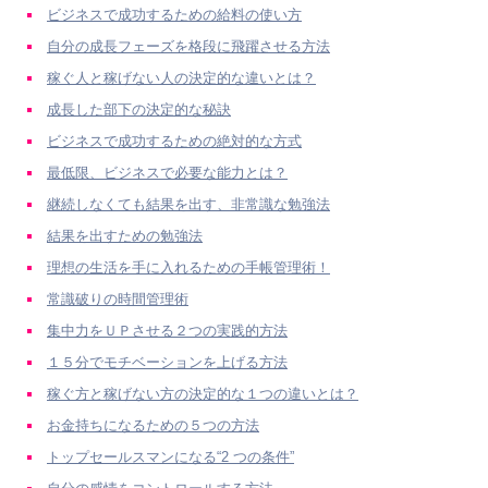
ビジネスで成功するための給料の使い方
自分の成長フェーズを格段に飛躍させる方法
稼ぐ人と稼げない人の決定的な違いとは？
成長した部下の決定的な秘訣
ビジネスで成功するための絶対的な方式
最低限、ビジネスで必要な能力とは？
継続しなくても結果を出す、非常識な勉強法
結果を出すための勉強法
理想の生活を手に入れるための手帳管理術！
常識破りの時間管理術
集中力をＵＰさせる２つの実践的方法
１５分でモチベーションを上げる方法
稼ぐ方と稼げない方の決定的な１つの違いとは？
お金持ちになるための５つの方法
トップセールスマンになる“2 つの条件”