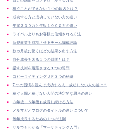
自分の感情をコントロールする方法
稼ぐことができない 1 つの原因とは？
成功する方と成功していない方の違い
年収３００万と年収１０００万の違い
ライバルよりもお客様に信頼される方法
新規事業を成功させるチーム編成理論
数カ月後に驚くほどの結果を出す方法
自分成長を図る１つの質問とは？
話す技術を飛躍させる１つの質問
コピーライティングＵＰ３つの秘訣
7 つの習慣を読んで成功する人、成功しない人の差は？
稼ぐ人間と稼げない人間の決定的な思考の違い
３年後・５年後も成長し続ける方法
メルマガとブログのタイトルの違いについて
毎年成長するための１つの法則
サルでもわかる「マーケティング入門」