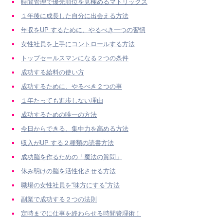
時間管理で優先順位を見極めるマトリックス
１年後に成長した自分に出会える方法
年収をUP するために、やるべき一つの習慣
女性社員を上手にコントロールする方法
トップセールスマンになる２つの条件
成功する給料の使い方
成功するために、やるべき２つの事
１年たっても進歩しない理由
成功するための唯一の方法
今日からできる、集中力を高める方法
収入がUP する２種類の読書方法
成功脳を作るための「魔法の質問」
休み明けの脳を活性化させる方法
職場の女性社員を“味方にする”方法
副業で成功する２つの法則
定時までに仕事を終わらせる時間管理術！