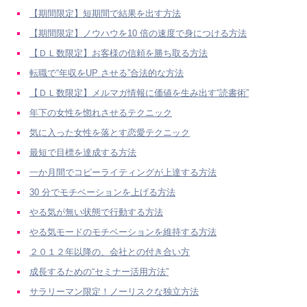
【期間限定】短期間で結果を出す方法
【期間限定】ノウハウを10 倍の速度で身につける方法
【ＤＬ数限定】お客様の信頼を勝ち取る方法
転職で“年収をUP させる”合法的な方法
【ＤＬ数限定】メルマガ情報に価値を生み出す“読書術”
年下の女性を惚れさせるテクニック
気に入った女性を落とす恋愛テクニック
最短で目標を達成する方法
一か月間でコピーライティングが上達する方法
30 分でモチベーションを上げる方法
やる気が無い状態で行動する方法
やる気モードのモチベーションを維持する方法
２０１２年以降の、会社との付き合い方
成長するための“セミナー活用方法”
サラリーマン限定！ノーリスクな独立方法