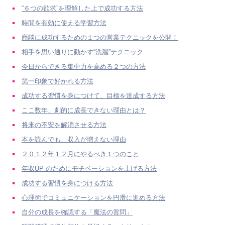
“６つの欲求”を理解した上で成功する方法
時間を有効に使える学習方法
商談に成功するための１つの営業テクニックを公開！
相手を思い通りに動かす“洗脳”テクニック
今日からできる集中力を高める２つの方法
第一印象で好かれる方法
成功する習慣を身につけて、目標を達成する方法
ここ数年、劇的に成長できない理由とは？
将来の不安を解消させる方法
本を読んでも、収入が増えない理由
２０１２年１２月にやるべき１つのこと
年収UP のためにモチベーションを上げる方法
成功する習慣を身につける方法
心理術でコミュニケーションを円滑に進める方法
自分の成長を確認する「魔法の質問」