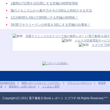
1週間の7日間を10日間にする究極の時間管理術
脳のメカニズムから集中力を今の3倍以上持続させる方法
1日24時間を3倍の72時間にする究極の時間術！
3年間でサラリーマンの年収を3倍にする究極の仕事術！
恋愛テクニックのカテゴリで他の無料レポート(電子書籍)を探す
メルマガ読者増加サービス
スゴワザ TOP
MUB株式会社
|
無料レポートスタンド「スゴワザ」
|
プライバシーポリシー
|
推奨環
境
|
要望受付、お問い合わせ
|
よくあるご質問
Copyright (C) 2011 電子書籍 E-Book レポート スゴワザ All Rights Reserved.***