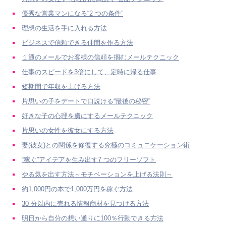
優秀な営業マンになる“2 つの条件”
理想の生活を手に入れる方法
ビジネスで信頼できる仲間を作る方法
１通のメールでお客様の信頼を掴むメールテクニック
仕事のスピードを3倍にして、定時に帰る仕事
短期間で年収を上げる方法
片思いの子をデートで口説ける“最後の秘密”
好きな子の心理を虜にするメールテクニック
片思いの女性を彼女にする方法
妻(彼女)との関係を修復する究極のコミュニケーション術
“稼ぐ”アイデアを生み出す7 つのフリーソフト
やる気を出す方法～モチベーションを上げる法則～
約1,000円の本で1,000万円を稼ぐ方法
30 分以内に売れる情報商材を見つける方法
明日から自分の想い通りに100％行動できる方法