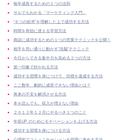
毎年成長するための１つの法則
サルでもわかる「マーケティング入門」
“６つの欲求”を理解した上で成功する方法
時間を有効に使える学習方法
商談に成功するための１つの営業テクニックを公開！
相手を思い通りに動かす“洗脳”テクニック
今日からできる集中力を高める２つの方法
第一印象で好かれる方法
成功する習慣を身につけて、目標を達成する方法
ここ数年、劇的に成長できない理由とは？
将来の不安を解消させる方法
本を読んでも、収入が増えない理由
２０１２年１２月にやるべき１つのこと
年収UP のためにモチベーションを上げる方法
成功する習慣を身につける方法
心理術でコミュニケーションを円滑に進める方法