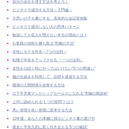
自分の会社を潰す方法を考えろ！
ビジネスで成功する方法～入門編～
片思いの子を虜にする、具体的な会話実例集
ビジネスで成功しない人の思考パターン
勉強しても収入が増えない本当の理由とは？
お客様の信頼を勝ち取る“究極の方法”
女性にモテる外見～7つの法則～
転職で年収をアップさせる『一つの法則』
女性を口説く時にやってはいけない“5つの間違い”
脳の仕組みを利用して、目標を達成する方法
職場の人間関係を改善する方法
口下手営業マンがトップセールスになれる“究極の商談術”
上司に認められる“1 つの質問”とは？
悪い習慣を良い習慣に変革する方法
10年後、あなたの本棚に残るビジネス書の選び方
彼女と半永久的に長く付き合える“5つの秘訣”