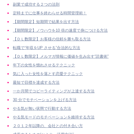
副業で成功する２つの法則
定時までに仕事を終わらせる時間管理術！
【期間限定】短期間で結果を出す方法
【期間限定】ノウハウを10 倍の速度で身につける方法
【ＤＬ数限定】お客様の信頼を勝ち取る方法
転職で“年収をUP させる”合法的な方法
【ＤＬ数限定】メルマガ情報に価値を生み出す“読書術”
年下の女性を惚れさせるテクニック
気に入った女性を落とす恋愛テクニック
最短で目標を達成する方法
一か月間でコピーライティングが上達する方法
30 分でモチベーションを上げる方法
やる気が無い状態で行動する方法
やる気モードのモチベーションを維持する方法
２０１２年以降の、会社との付き合い方