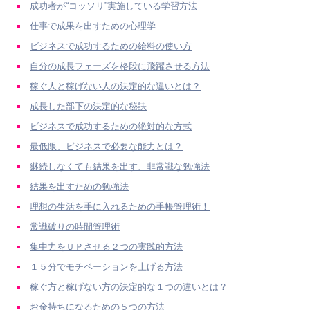
成功者が“コッソリ”実施している学習方法
仕事で成果を出すための心理学
ビジネスで成功するための給料の使い方
自分の成長フェーズを格段に飛躍させる方法
稼ぐ人と稼げない人の決定的な違いとは？
成長した部下の決定的な秘訣
ビジネスで成功するための絶対的な方式
最低限、ビジネスで必要な能力とは？
継続しなくても結果を出す、非常識な勉強法
結果を出すための勉強法
理想の生活を手に入れるための手帳管理術！
常識破りの時間管理術
集中力をＵＰさせる２つの実践的方法
１５分でモチベーションを上げる方法
稼ぐ方と稼げない方の決定的な１つの違いとは？
お金持ちになるための５つの方法