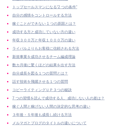
トップセールスマンになる“2 つの条件”
自分の感情をコントロールする方法
稼ぐことができない 1 つの原因とは？
成功する方と成功していない方の違い
年収３００万と年収１０００万の違い
ライバルよりもお客様に信頼される方法
新規事業を成功させるチーム編成理論
数カ月後に驚くほどの結果を出す方法
自分成長を図る１つの質問とは？
話す技術を飛躍させる１つの質問
コピーライティングＵＰ３つの秘訣
7 つの習慣を読んで成功する人、成功しない人の差は？
稼ぐ人間と稼げない人間の決定的な思考の違い
３年後・５年後も成長し続ける方法
メルマガとブログのタイトルの違いについて