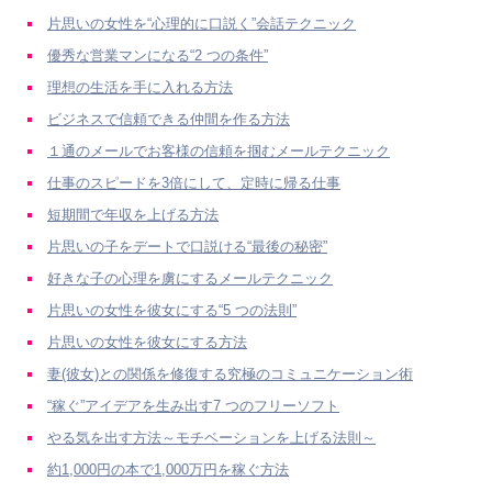
片思いの女性を“心理的に口説く”会話テクニック
優秀な営業マンになる“2 つの条件”
理想の生活を手に入れる方法
ビジネスで信頼できる仲間を作る方法
１通のメールでお客様の信頼を掴むメールテクニック
仕事のスピードを3倍にして、定時に帰る仕事
短期間で年収を上げる方法
片思いの子をデートで口説ける“最後の秘密”
好きな子の心理を虜にするメールテクニック
片思いの女性を彼女にする“5 つの法則”
片思いの女性を彼女にする方法
妻(彼女)との関係を修復する究極のコミュニケーション術
“稼ぐ”アイデアを生み出す7 つのフリーソフト
やる気を出す方法～モチベーションを上げる法則～
約1,000円の本で1,000万円を稼ぐ方法