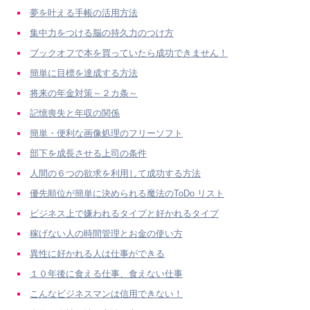
夢を叶える手帳の活用方法
集中力をつける脳の持久力のつけ方
ブックオフで本を買っていたら成功できません！
簡単に目標を達成する方法
将来の年金対策～２カ条～
記憶喪失と年収の関係
簡単・便利な画像処理のフリーソフト
部下を成長させる上司の条件
人間の６つの欲求を利用して成功する方法
優先順位が簡単に決められる魔法のToDo リスト
ビジネス上で嫌われるタイプと好かれるタイプ
稼げない人の時間管理とお金の使い方
異性に好かれる人は仕事ができる
１０年後に食える仕事、食えない仕事
こんなビジネスマンは信用できない！