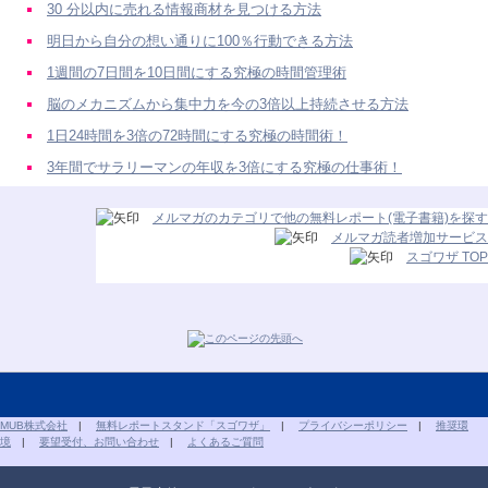
30 分以内に売れる情報商材を見つける方法
明日から自分の想い通りに100％行動できる方法
1週間の7日間を10日間にする究極の時間管理術
脳のメカニズムから集中力を今の3倍以上持続させる方法
1日24時間を3倍の72時間にする究極の時間術！
3年間でサラリーマンの年収を3倍にする究極の仕事術！
メルマガのカテゴリで他の無料レポート(電子書籍)を探す
メルマガ読者増加サービス
スゴワザ TOP
MUB株式会社
|
無料レポートスタンド「スゴワザ」
|
プライバシーポリシー
|
推奨環
境
|
要望受付、お問い合わせ
|
よくあるご質問