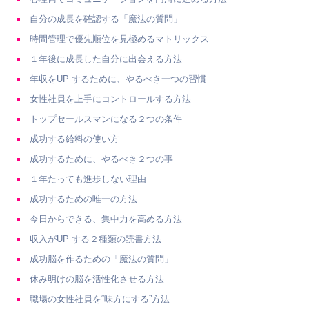
自分の成長を確認する「魔法の質問」
時間管理で優先順位を見極めるマトリックス
１年後に成長した自分に出会える方法
年収をUP するために、やるべき一つの習慣
女性社員を上手にコントロールする方法
トップセールスマンになる２つの条件
成功する給料の使い方
成功するために、やるべき２つの事
１年たっても進歩しない理由
成功するための唯一の方法
今日からできる、集中力を高める方法
収入がUP する２種類の読書方法
成功脳を作るための「魔法の質問」
休み明けの脳を活性化させる方法
職場の女性社員を“味方にする”方法