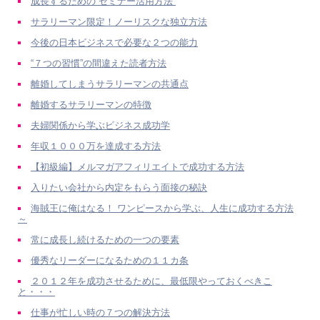
成長するための“セミナー活用方法”
サラリーマン限定！ノーリスクな独立方法
今後の日本ビジネスで必要な２つの能力
“７つの習慣”の間違えた読者方法
離婚してしまうサラリーマンの共通点
離婚するサラリーマンの特徴
夫婦関係から学ぶビジネス成功学
年収１０００万を達成する方法
【初級編】メルマガアフィリエイトで成功する方法
入りたい会社から内定をもらう面接の秘訣
海賊王に俺はなる！ ワンピースから学ぶ、人生に成功する方法
～
常に成長し続けるための一つの要素
優秀なリーダーになるための１１カ条
２０１２年を成功させるために、最低限やっておくべきこ
と・・・
仕事が忙しい時の７つの解決方法