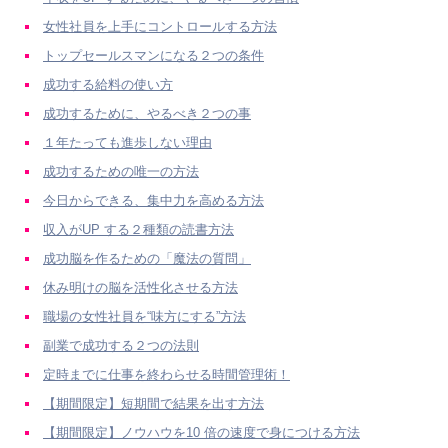
女性社員を上手にコントロールする方法
トップセールスマンになる２つの条件
成功する給料の使い方
成功するために、やるべき２つの事
１年たっても進歩しない理由
成功するための唯一の方法
今日からできる、集中力を高める方法
収入がUP する２種類の読書方法
成功脳を作るための「魔法の質問」
休み明けの脳を活性化させる方法
職場の女性社員を“味方にする”方法
副業で成功する２つの法則
定時までに仕事を終わらせる時間管理術！
【期間限定】短期間で結果を出す方法
【期間限定】ノウハウを10 倍の速度で身につける方法