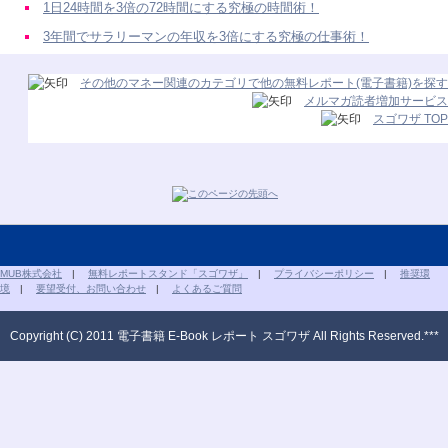
1日24時間を3倍の72時間にする究極の時間術！
3年間でサラリーマンの年収を3倍にする究極の仕事術！
その他のマネー関連のカテゴリで他の無料レポート(電子書籍)を探す
メルマガ読者増加サービス
スゴワザ TOP
MUB株式会社
|
無料レポートスタンド「スゴワザ」
|
プライバシーポリシー
|
推奨環
境
|
要望受付、お問い合わせ
|
よくあるご質問
Copyright (C) 2011 電子書籍 E-Book レポート スゴワザ All Rights Reserved.***