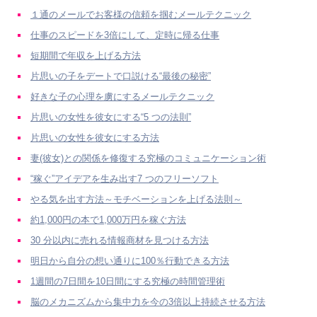
１通のメールでお客様の信頼を掴むメールテクニック
仕事のスピードを3倍にして、定時に帰る仕事
短期間で年収を上げる方法
片思いの子をデートで口説ける“最後の秘密”
好きな子の心理を虜にするメールテクニック
片思いの女性を彼女にする“5 つの法則”
片思いの女性を彼女にする方法
妻(彼女)との関係を修復する究極のコミュニケーション術
“稼ぐ”アイデアを生み出す7 つのフリーソフト
やる気を出す方法～モチベーションを上げる法則～
約1,000円の本で1,000万円を稼ぐ方法
30 分以内に売れる情報商材を見つける方法
明日から自分の想い通りに100％行動できる方法
1週間の7日間を10日間にする究極の時間管理術
脳のメカニズムから集中力を今の3倍以上持続させる方法