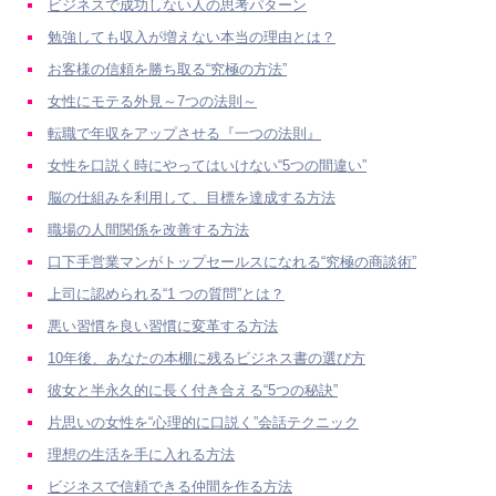
ビジネスで成功しない人の思考パターン
勉強しても収入が増えない本当の理由とは？
お客様の信頼を勝ち取る“究極の方法”
女性にモテる外見～7つの法則～
転職で年収をアップさせる『一つの法則』
女性を口説く時にやってはいけない“5つの間違い”
脳の仕組みを利用して、目標を達成する方法
職場の人間関係を改善する方法
口下手営業マンがトップセールスになれる“究極の商談術”
上司に認められる“1 つの質問”とは？
悪い習慣を良い習慣に変革する方法
10年後、あなたの本棚に残るビジネス書の選び方
彼女と半永久的に長く付き合える“5つの秘訣”
片思いの女性を“心理的に口説く”会話テクニック
理想の生活を手に入れる方法
ビジネスで信頼できる仲間を作る方法