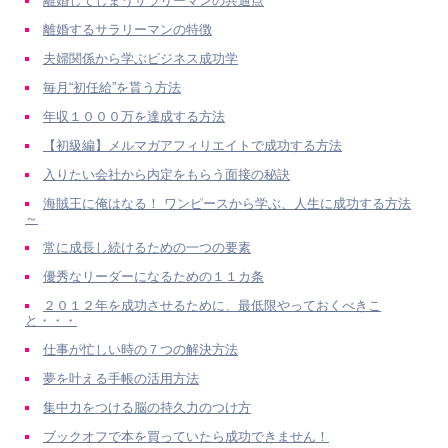
離婚してしまうサラリーマンの共通点
離婚するサラリーマンの特徴
夫婦関係から学ぶビジネス成功学
毎月“初任給”を貰う方法
年収１０００万を達成する方法
【初級編】メルマガアフィリエイトで成功する方法
入りたい会社から内定をもらう面接の秘訣
海賊王に俺はなる！ ワンピースから学ぶ、人生に成功する方法
～
常に成長し続けるための一つの要素
優秀なリーダーになるための１１カ条
２０１２年を成功させるために、最低限やっておくべきこ
と・・・
仕事が忙しい時の７つの解決方法
夢を叶える手帳の活用方法
集中力をつける脳の持久力のつけ方
ブックオフで本を買っていたら成功できません！