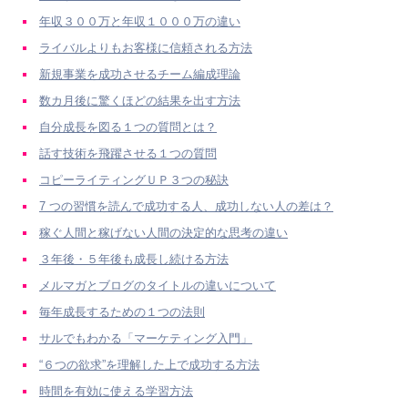
年収３００万と年収１０００万の違い
ライバルよりもお客様に信頼される方法
新規事業を成功させるチーム編成理論
数カ月後に驚くほどの結果を出す方法
自分成長を図る１つの質問とは？
話す技術を飛躍させる１つの質問
コピーライティングＵＰ３つの秘訣
7 つの習慣を読んで成功する人、成功しない人の差は？
稼ぐ人間と稼げない人間の決定的な思考の違い
３年後・５年後も成長し続ける方法
メルマガとブログのタイトルの違いについて
毎年成長するための１つの法則
サルでもわかる「マーケティング入門」
“６つの欲求”を理解した上で成功する方法
時間を有効に使える学習方法