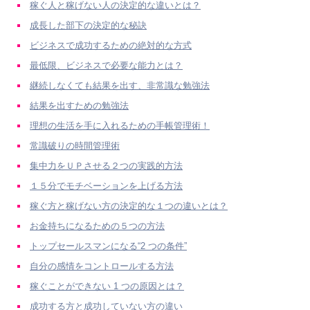
稼ぐ人と稼げない人の決定的な違いとは？
成長した部下の決定的な秘訣
ビジネスで成功するための絶対的な方式
最低限、ビジネスで必要な能力とは？
継続しなくても結果を出す、非常識な勉強法
結果を出すための勉強法
理想の生活を手に入れるための手帳管理術！
常識破りの時間管理術
集中力をＵＰさせる２つの実践的方法
１５分でモチベーションを上げる方法
稼ぐ方と稼げない方の決定的な１つの違いとは？
お金持ちになるための５つの方法
トップセールスマンになる“2 つの条件”
自分の感情をコントロールする方法
稼ぐことができない 1 つの原因とは？
成功する方と成功していない方の違い