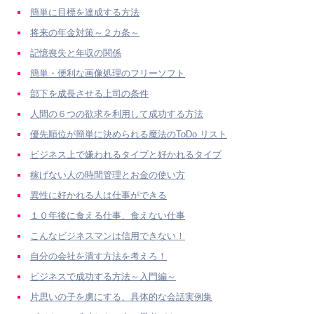
簡単に目標を達成する方法
将来の年金対策～２カ条～
記憶喪失と年収の関係
簡単・便利な画像処理のフリーソフト
部下を成長させる上司の条件
人間の６つの欲求を利用して成功する方法
優先順位が簡単に決められる魔法のToDo リスト
ビジネス上で嫌われるタイプと好かれるタイプ
稼げない人の時間管理とお金の使い方
異性に好かれる人は仕事ができる
１０年後に食える仕事、食えない仕事
こんなビジネスマンは信用できない！
自分の会社を潰す方法を考えろ！
ビジネスで成功する方法～入門編～
片思いの子を虜にする、具体的な会話実例集