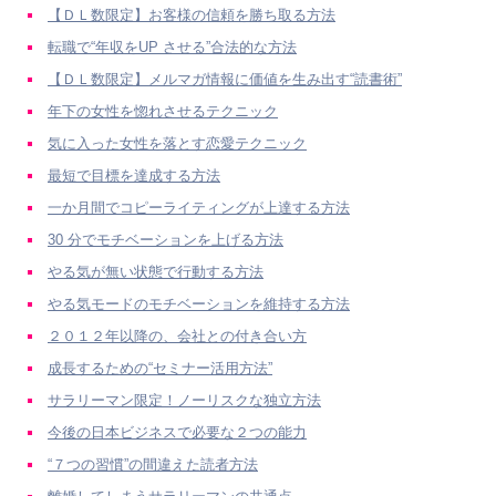
【ＤＬ数限定】お客様の信頼を勝ち取る方法
転職で“年収をUP させる”合法的な方法
【ＤＬ数限定】メルマガ情報に価値を生み出す“読書術”
年下の女性を惚れさせるテクニック
気に入った女性を落とす恋愛テクニック
最短で目標を達成する方法
一か月間でコピーライティングが上達する方法
30 分でモチベーションを上げる方法
やる気が無い状態で行動する方法
やる気モードのモチベーションを維持する方法
２０１２年以降の、会社との付き合い方
成長するための“セミナー活用方法”
サラリーマン限定！ノーリスクな独立方法
今後の日本ビジネスで必要な２つの能力
“７つの習慣”の間違えた読者方法