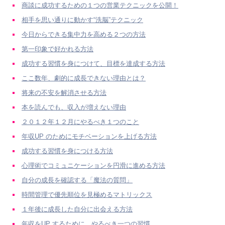
商談に成功するための１つの営業テクニックを公開！
相手を思い通りに動かす“洗脳”テクニック
今日からできる集中力を高める２つの方法
第一印象で好かれる方法
成功する習慣を身につけて、目標を達成する方法
ここ数年、劇的に成長できない理由とは？
将来の不安を解消させる方法
本を読んでも、収入が増えない理由
２０１２年１２月にやるべき１つのこと
年収UP のためにモチベーションを上げる方法
成功する習慣を身につける方法
心理術でコミュニケーションを円滑に進める方法
自分の成長を確認する「魔法の質問」
時間管理で優先順位を見極めるマトリックス
１年後に成長した自分に出会える方法
年収をUP するために、やるべき一つの習慣