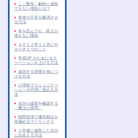
ここ数年、劇的に成長
できない理由とは？
将来の不安を解消させ
る方法
本を読んでも、収入が
増えない理由
２０１２年１２月にや
るべき１つのこと
年収UP のためにモチ
ベーションを上げる方法
成功する習慣を身につ
ける方法
心理術でコミュニケー
ションを円滑に進める方
法
自分の成長を確認する
「魔法の質問」
時間管理で優先順位を
見極めるマトリックス
１年後に成長した自分
に出会える方法