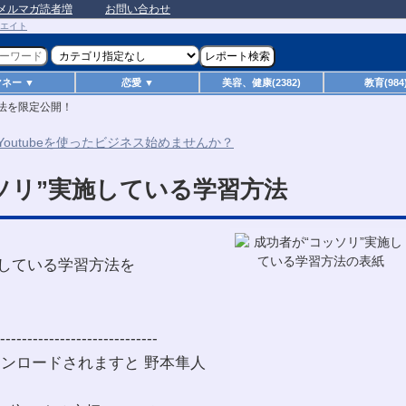
メルマガ読者増
お問い合わせ
マネー ▼
恋愛 ▼
美容、健康(2382)
教育(984
方法を限定公開！
ソリ”実施している学習方法
、
施している学習方法を
-----------------------------
ンロードされますと 野本隼人