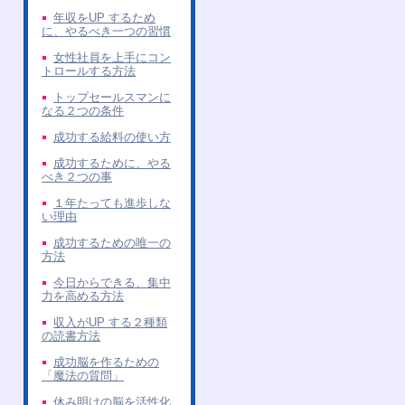
年収をUP するため
に、やるべき一つの習慣
女性社員を上手にコン
トロールする方法
トップセールスマンに
なる２つの条件
成功する給料の使い方
成功するために、やる
べき２つの事
１年たっても進歩しな
い理由
成功するための唯一の
方法
今日からできる、集中
力を高める方法
収入がUP する２種類
の読書方法
成功脳を作るための
「魔法の質問」
休み明けの脳を活性化