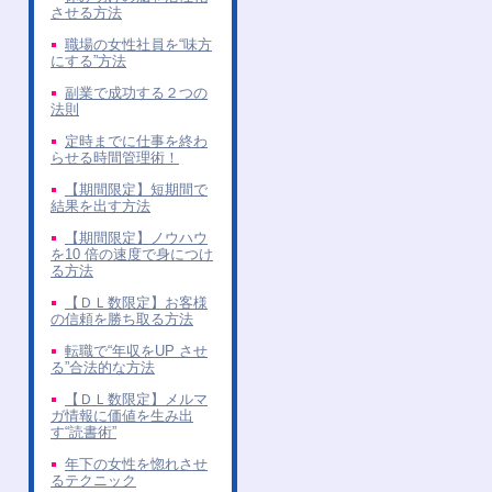
させる方法
職場の女性社員を“味方
にする”方法
副業で成功する２つの
法則
定時までに仕事を終わ
らせる時間管理術！
【期間限定】短期間で
結果を出す方法
【期間限定】ノウハウ
を10 倍の速度で身につけ
る方法
【ＤＬ数限定】お客様
の信頼を勝ち取る方法
転職で“年収をUP させ
る”合法的な方法
【ＤＬ数限定】メルマ
ガ情報に価値を生み出
す“読書術”
年下の女性を惚れさせ
るテクニック