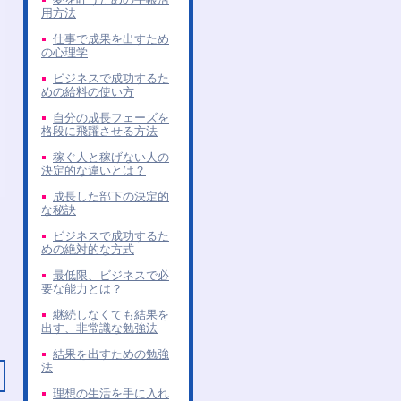
用方法
仕事で成果を出すため
の心理学
ビジネスで成功するた
めの給料の使い方
自分の成長フェーズを
格段に飛躍させる方法
稼ぐ人と稼げない人の
決定的な違いとは？
成長した部下の決定的
な秘訣
ビジネスで成功するた
めの絶対的な方式
最低限、ビジネスで必
要な能力とは？
継続しなくても結果を
出す、非常識な勉強法
結果を出すための勉強
法
理想の生活を手に入れ