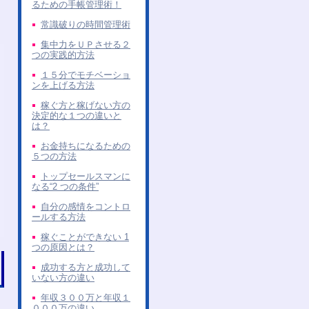
るための手帳管理術！
常識破りの時間管理術
集中力をＵＰさせる２
つの実践的方法
１５分でモチベーショ
ンを上げる方法
稼ぐ方と稼げない方の
決定的な１つの違いと
は？
お金持ちになるための
５つの方法
トップセールスマンに
なる“2 つの条件”
自分の感情をコントロ
ールする方法
稼ぐことができない 1
つの原因とは？
成功する方と成功して
いない方の違い
年収３００万と年収１
０００万の違い