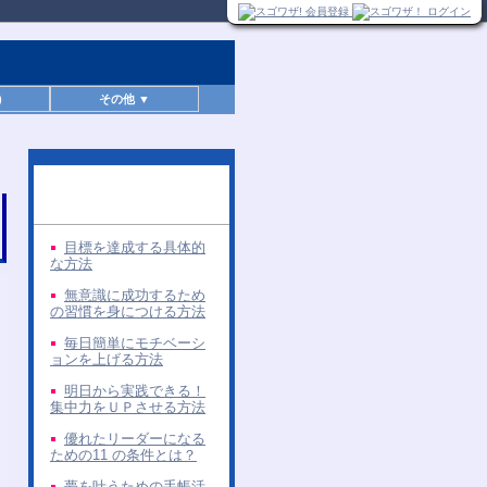
)
その他 ▼
同じ著者の無料レポー
ト
目標を達成する具体的
な方法
無意識に成功するため
の習慣を身につける方法
毎日簡単にモチベーシ
ョンを上げる方法
明日から実践できる！
集中力をＵＰさせる方法
優れたリーダーになる
ための11 の条件とは？
夢を叶うための手帳活