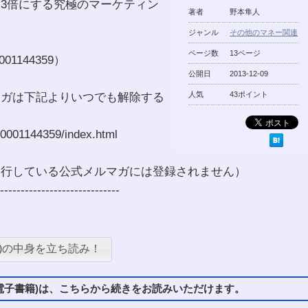
3倍にする究極のマーケティン
著者
野本隼人
ジャンル
その他のマネー関連
ページ数
13ページ
1144359）
公開日
2013-12-09
マガは下記よりいつでも解除する
人気
43ポイント
/0001144359/index.html
発行している公式メルマガには登録されません）
-----------------------------
)の中身を立ち読み！
子書籍)は、こちらから続きをお読みいただけます。