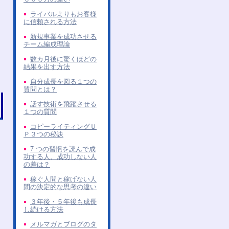
ライバルよりもお客様
に信頼される方法
新規事業を成功させる
チーム編成理論
数カ月後に驚くほどの
結果を出す方法
自分成長を図る１つの
質問とは？
話す技術を飛躍させる
１つの質問
コピーライティングＵ
Ｐ３つの秘訣
7 つの習慣を読んで成
功する人、成功しない人
の差は？
稼ぐ人間と稼げない人
間の決定的な思考の違い
３年後・５年後も成長
し続ける方法
メルマガとブログのタ