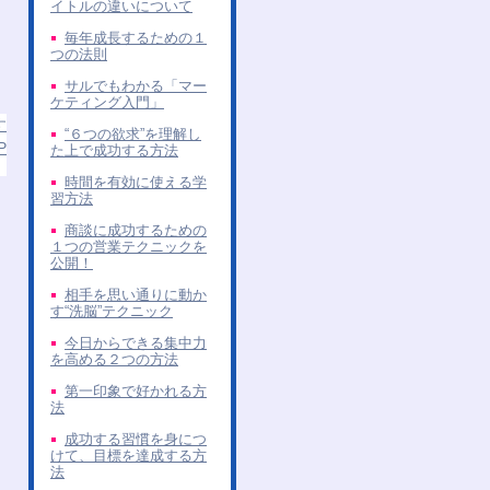
イトルの違いについて
毎年成長するための１
つの法則
サルでもわかる「マー
ケティング入門」
す
“６つの欲求”を理解し
P
た上で成功する方法
時間を有効に使える学
習方法
商談に成功するための
１つの営業テクニックを
公開！
相手を思い通りに動か
す“洗脳”テクニック
今日からできる集中力
を高める２つの方法
第一印象で好かれる方
法
成功する習慣を身につ
けて、目標を達成する方
法