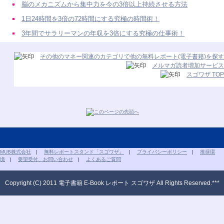
脳のメカニズムから集中力を今の3倍以上持続させる方法
1日24時間を3倍の72時間にする究極の時間術！
3年間でサラリーマンの年収を3倍にする究極の仕事術！
その他のマネー関連のカテゴリで他の無料レポート(電子書籍)を探す
メルマガ読者増加サービス
スゴワザ TOP
MUB株式会社
|
無料レポートスタンド「スゴワザ」
|
プライバシーポリシー
|
推奨環
境
|
要望受付、お問い合わせ
|
よくあるご質問
Copyright (C) 2011 電子書籍 E-Book レポート スゴワザ All Rights Reserved.***