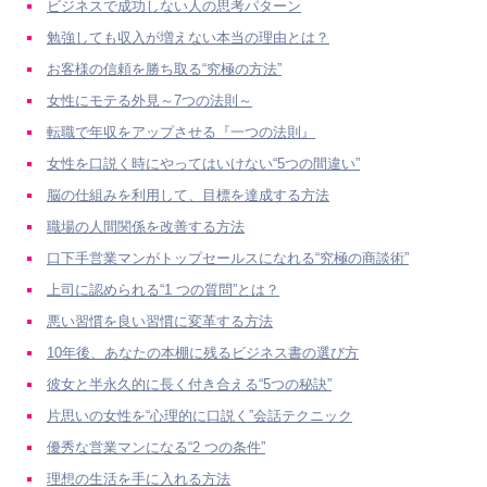
ビジネスで成功しない人の思考パターン
勉強しても収入が増えない本当の理由とは？
お客様の信頼を勝ち取る“究極の方法”
女性にモテる外見～7つの法則～
転職で年収をアップさせる『一つの法則』
女性を口説く時にやってはいけない“5つの間違い”
脳の仕組みを利用して、目標を達成する方法
職場の人間関係を改善する方法
口下手営業マンがトップセールスになれる“究極の商談術”
上司に認められる“1 つの質問”とは？
悪い習慣を良い習慣に変革する方法
10年後、あなたの本棚に残るビジネス書の選び方
彼女と半永久的に長く付き合える“5つの秘訣”
片思いの女性を“心理的に口説く”会話テクニック
優秀な営業マンになる“2 つの条件”
理想の生活を手に入れる方法