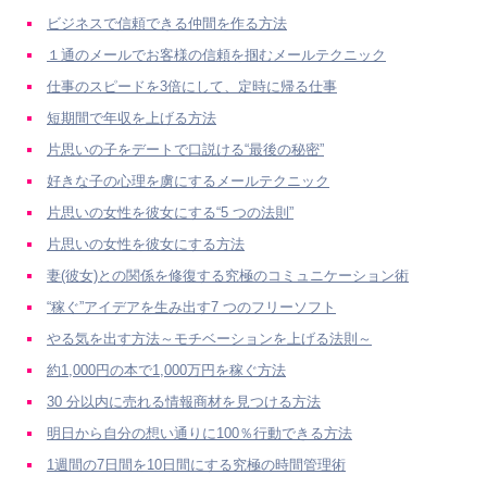
ビジネスで信頼できる仲間を作る方法
１通のメールでお客様の信頼を掴むメールテクニック
仕事のスピードを3倍にして、定時に帰る仕事
短期間で年収を上げる方法
片思いの子をデートで口説ける“最後の秘密”
好きな子の心理を虜にするメールテクニック
片思いの女性を彼女にする“5 つの法則”
片思いの女性を彼女にする方法
妻(彼女)との関係を修復する究極のコミュニケーション術
“稼ぐ”アイデアを生み出す7 つのフリーソフト
やる気を出す方法～モチベーションを上げる法則～
約1,000円の本で1,000万円を稼ぐ方法
30 分以内に売れる情報商材を見つける方法
明日から自分の想い通りに100％行動できる方法
1週間の7日間を10日間にする究極の時間管理術