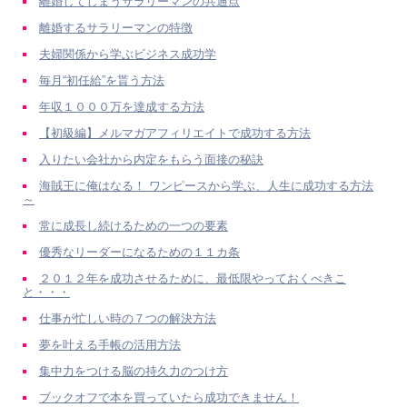
離婚してしまうサラリーマンの共通点
離婚するサラリーマンの特徴
夫婦関係から学ぶビジネス成功学
毎月“初任給”を貰う方法
年収１０００万を達成する方法
【初級編】メルマガアフィリエイトで成功する方法
入りたい会社から内定をもらう面接の秘訣
海賊王に俺はなる！ ワンピースから学ぶ、人生に成功する方法
～
常に成長し続けるための一つの要素
優秀なリーダーになるための１１カ条
２０１２年を成功させるために、最低限やっておくべきこ
と・・・
仕事が忙しい時の７つの解決方法
夢を叶える手帳の活用方法
集中力をつける脳の持久力のつけ方
ブックオフで本を買っていたら成功できません！