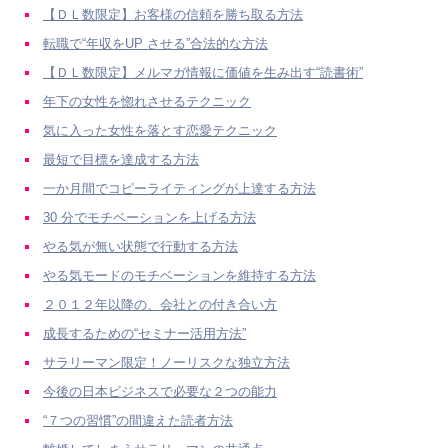
【ＤＬ数限定】お客様の信頼を勝ち取る方法
転職で“年収をUP させる”合法的な方法
【ＤＬ数限定】メルマガ情報に価値を生み出す“読書術”
年下の女性を惚れさせるテクニック
気に入った女性を落とす恋愛テクニック
最短で目標を達成する方法
一か月間でコピーライティングが上達する方法
30 分でモチベーションを上げる方法
やる気が無い状態で行動する方法
やる気モードのモチベーションを維持する方法
２０１２年以降の、会社との付き合い方
成長するための“セミナー活用方法”
サラリーマン限定！ノーリスクな独立方法
今後の日本ビジネスで必要な２つの能力
“７つの習慣”の間違えた読者方法