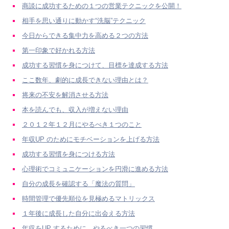
商談に成功するための１つの営業テクニックを公開！
相手を思い通りに動かす“洗脳”テクニック
今日からできる集中力を高める２つの方法
第一印象で好かれる方法
成功する習慣を身につけて、目標を達成する方法
ここ数年、劇的に成長できない理由とは？
将来の不安を解消させる方法
本を読んでも、収入が増えない理由
２０１２年１２月にやるべき１つのこと
年収UP のためにモチベーションを上げる方法
成功する習慣を身につける方法
心理術でコミュニケーションを円滑に進める方法
自分の成長を確認する「魔法の質問」
時間管理で優先順位を見極めるマトリックス
１年後に成長した自分に出会える方法
年収をUP するために、やるべき一つの習慣