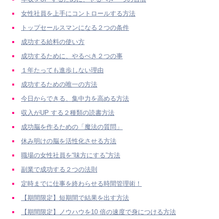
女性社員を上手にコントロールする方法
トップセールスマンになる２つの条件
成功する給料の使い方
成功するために、やるべき２つの事
１年たっても進歩しない理由
成功するための唯一の方法
今日からできる、集中力を高める方法
収入がUP する２種類の読書方法
成功脳を作るための「魔法の質問」
休み明けの脳を活性化させる方法
職場の女性社員を“味方にする”方法
副業で成功する２つの法則
定時までに仕事を終わらせる時間管理術！
【期間限定】短期間で結果を出す方法
【期間限定】ノウハウを10 倍の速度で身につける方法