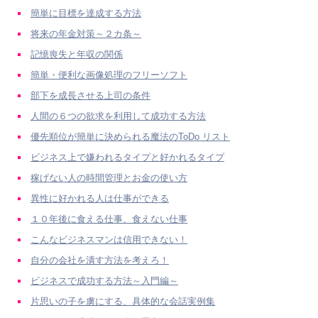
簡単に目標を達成する方法
将来の年金対策～２カ条～
記憶喪失と年収の関係
簡単・便利な画像処理のフリーソフト
部下を成長させる上司の条件
人間の６つの欲求を利用して成功する方法
優先順位が簡単に決められる魔法のToDo リスト
ビジネス上で嫌われるタイプと好かれるタイプ
稼げない人の時間管理とお金の使い方
異性に好かれる人は仕事ができる
１０年後に食える仕事、食えない仕事
こんなビジネスマンは信用できない！
自分の会社を潰す方法を考えろ！
ビジネスで成功する方法～入門編～
片思いの子を虜にする、具体的な会話実例集