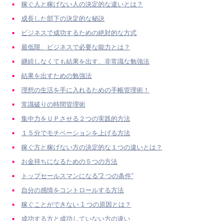
稼ぐ人と稼げない人の決定的な違いとは？
成長した部下の決定的な秘訣
ビジネスで成功するための絶対的な方式
最低限、ビジネスで必要な能力とは？
継続しなくても結果を出す、非常識な勉強法
結果を出すための勉強法
理想の生活を手に入れるための手帳管理術！
常識破りの時間管理術
集中力をＵＰさせる２つの実践的方法
１５分でモチベーションを上げる方法
稼ぐ方と稼げない方の決定的な１つの違いとは？
お金持ちになるための５つの方法
トップセールスマンになる“2 つの条件”
自分の感情をコントロールする方法
稼ぐことができない 1 つの原因とは？
成功する方と成功していない方の違い