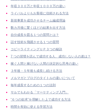
年収３００万と年収１０００万の違い
ライバルよりもお客様に信頼される方法
新規事業を成功させるチーム編成理論
数カ月後に驚くほどの結果を出す方法
自分成長を図る１つの質問とは？
話す技術を飛躍させる１つの質問
コピーライティングＵＰ３つの秘訣
7 つの習慣を読んで成功する人、成功しない人の差は？
稼ぐ人間と稼げない人間の決定的な思考の違い
３年後・５年後も成長し続ける方法
メルマガとブログのタイトルの違いについて
毎年成長するための１つの法則
サルでもわかる「マーケティング入門」
“６つの欲求”を理解した上で成功する方法
時間を有効に使える学習方法