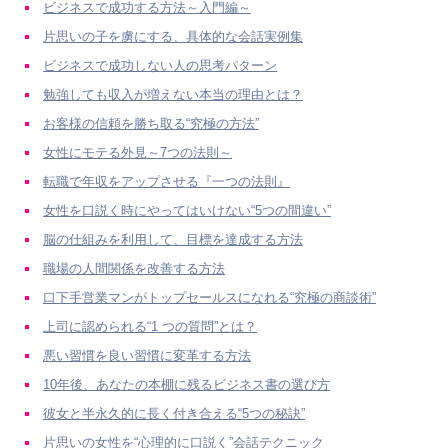
ビジネスで成功する方法～入門編～
片思いの子を虜にする、具体的な会話実例集
ビジネスで成功しない人の思考パターン
勉強しても収入が増えない本当の理由とは？
お客様の信頼を勝ち取る“究極の方法”
女性にモテる外見～7つの法則～
転職で年収をアップさせる『一つの法則』
女性を口説く時にやってはいけない“5つの間違い”
脳の仕組みを利用して、目標を達成する方法
職場の人間関係を改善する方法
口下手営業マンがトップセールスになれる“究極の商談術”
上司に認められる“1 つの質問”とは？
悪い習慣を良い習慣に変革する方法
10年後、あなたの本棚に残るビジネス書の選び方
彼女と半永久的に長く付き合える“5つの秘訣”
片思いの女性を“心理的に口説く”会話テクニック