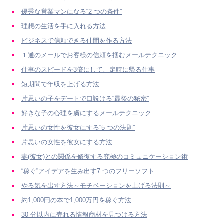
優秀な営業マンになる“2 つの条件”
理想の生活を手に入れる方法
ビジネスで信頼できる仲間を作る方法
１通のメールでお客様の信頼を掴むメールテクニック
仕事のスピードを3倍にして、定時に帰る仕事
短期間で年収を上げる方法
片思いの子をデートで口説ける“最後の秘密”
好きな子の心理を虜にするメールテクニック
片思いの女性を彼女にする“5 つの法則”
片思いの女性を彼女にする方法
妻(彼女)との関係を修復する究極のコミュニケーション術
“稼ぐ”アイデアを生み出す7 つのフリーソフト
やる気を出す方法～モチベーションを上げる法則～
約1,000円の本で1,000万円を稼ぐ方法
30 分以内に売れる情報商材を見つける方法