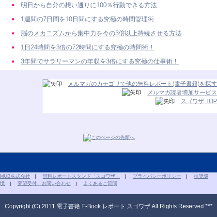
明日から自分の想い通りに100％行動できる方法
1週間の7日間を10日間にする究極の時間管理術
脳のメカニズムから集中力を今の3倍以上持続させる方法
1日24時間を3倍の72時間にする究極の時間術！
3年間でサラリーマンの年収を3倍にする究極の仕事術！
メルマガのカテゴリで他の無料レポート(電子書籍)を探す
メルマガ読者増加サービス
スゴワザ TOP
MUB株式会社
|
無料レポートスタンド「スゴワザ」
|
プライバシーポリシー
|
推奨環
境
|
要望受付、お問い合わせ
|
よくあるご質問
Copyright (C) 2011 電子書籍 E-Book レポート スゴワザ All Rights Reserved.***