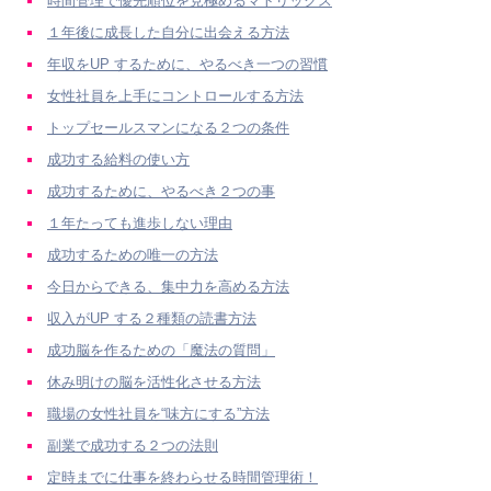
時間管理で優先順位を見極めるマトリックス
１年後に成長した自分に出会える方法
年収をUP するために、やるべき一つの習慣
女性社員を上手にコントロールする方法
トップセールスマンになる２つの条件
成功する給料の使い方
成功するために、やるべき２つの事
１年たっても進歩しない理由
成功するための唯一の方法
今日からできる、集中力を高める方法
収入がUP する２種類の読書方法
成功脳を作るための「魔法の質問」
休み明けの脳を活性化させる方法
職場の女性社員を“味方にする”方法
副業で成功する２つの法則
定時までに仕事を終わらせる時間管理術！