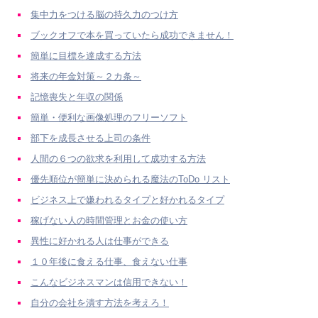
集中力をつける脳の持久力のつけ方
ブックオフで本を買っていたら成功できません！
簡単に目標を達成する方法
将来の年金対策～２カ条～
記憶喪失と年収の関係
簡単・便利な画像処理のフリーソフト
部下を成長させる上司の条件
人間の６つの欲求を利用して成功する方法
優先順位が簡単に決められる魔法のToDo リスト
ビジネス上で嫌われるタイプと好かれるタイプ
稼げない人の時間管理とお金の使い方
異性に好かれる人は仕事ができる
１０年後に食える仕事、食えない仕事
こんなビジネスマンは信用できない！
自分の会社を潰す方法を考えろ！