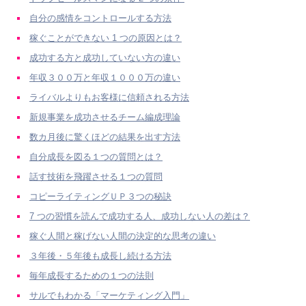
自分の感情をコントロールする方法
稼ぐことができない 1 つの原因とは？
成功する方と成功していない方の違い
年収３００万と年収１０００万の違い
ライバルよりもお客様に信頼される方法
新規事業を成功させるチーム編成理論
数カ月後に驚くほどの結果を出す方法
自分成長を図る１つの質問とは？
話す技術を飛躍させる１つの質問
コピーライティングＵＰ３つの秘訣
7 つの習慣を読んで成功する人、成功しない人の差は？
稼ぐ人間と稼げない人間の決定的な思考の違い
３年後・５年後も成長し続ける方法
毎年成長するための１つの法則
サルでもわかる「マーケティング入門」