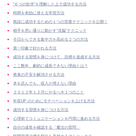
“６つの欲求”を理解した上で成功する方法
時間を有効に使える学習方法
商談に成功するための１つの営業テクニックを公開！
相手を思い通りに動かす“洗脳”テクニック
今日からできる集中力を高める２つの方法
第一印象で好かれる方法
成功する習慣を身につけて、目標を達成する方法
ここ数年、劇的に成長できない理由とは？
将来の不安を解消させる方法
本を読んでも、収入が増えない理由
２０１２年１２月にやるべき１つのこと
年収UP のためにモチベーションを上げる方法
成功する習慣を身につける方法
心理術でコミュニケーションを円滑に進める方法
自分の成長を確認する「魔法の質問」