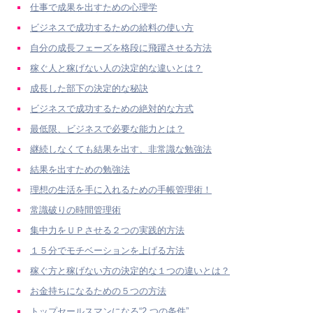
仕事で成果を出すための心理学
ビジネスで成功するための給料の使い方
自分の成長フェーズを格段に飛躍させる方法
稼ぐ人と稼げない人の決定的な違いとは？
成長した部下の決定的な秘訣
ビジネスで成功するための絶対的な方式
最低限、ビジネスで必要な能力とは？
継続しなくても結果を出す、非常識な勉強法
結果を出すための勉強法
理想の生活を手に入れるための手帳管理術！
常識破りの時間管理術
集中力をＵＰさせる２つの実践的方法
１５分でモチベーションを上げる方法
稼ぐ方と稼げない方の決定的な１つの違いとは？
お金持ちになるための５つの方法
トップセールスマンになる“2 つの条件”