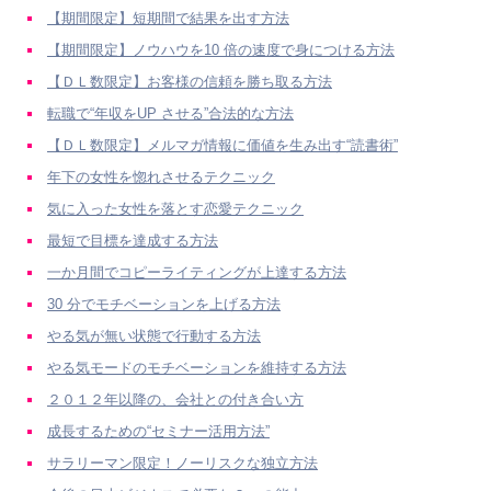
【期間限定】短期間で結果を出す方法
【期間限定】ノウハウを10 倍の速度で身につける方法
【ＤＬ数限定】お客様の信頼を勝ち取る方法
転職で“年収をUP させる”合法的な方法
【ＤＬ数限定】メルマガ情報に価値を生み出す“読書術”
年下の女性を惚れさせるテクニック
気に入った女性を落とす恋愛テクニック
最短で目標を達成する方法
一か月間でコピーライティングが上達する方法
30 分でモチベーションを上げる方法
やる気が無い状態で行動する方法
やる気モードのモチベーションを維持する方法
２０１２年以降の、会社との付き合い方
成長するための“セミナー活用方法”
サラリーマン限定！ノーリスクな独立方法