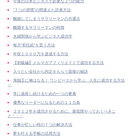
今後の日本ビジネスで必要な２つの能力
“７つの習慣”の間違えた読者方法
離婚してしまうサラリーマンの共通点
離婚するサラリーマンの特徴
夫婦関係から学ぶビジネス成功学
毎月“初任給”を貰う方法
年収１０００万を達成する方法
【初級編】メルマガアフィリエイトで成功する方法
入りたい会社から内定をもらう面接の秘訣
海賊王に俺はなる！ ワンピースから学ぶ、人生に成功する方法
～
常に成長し続けるための一つの要素
優秀なリーダーになるための１１カ条
２０１２年を成功させるために、最低限やっておくべきこ
と・・・
仕事が忙しい時の７つの解決方法
夢を叶える手帳の活用方法