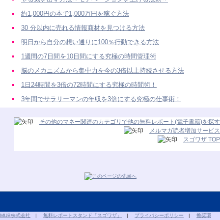
約1,000円の本で1,000万円を稼ぐ方法
30 分以内に売れる情報商材を見つける方法
明日から自分の想い通りに100％行動できる方法
1週間の7日間を10日間にする究極の時間管理術
脳のメカニズムから集中力を今の3倍以上持続させる方法
1日24時間を3倍の72時間にする究極の時間術！
3年間でサラリーマンの年収を3倍にする究極の仕事術！
その他のマネー関連のカテゴリで他の無料レポート(電子書籍)を探す
メルマガ読者増加サービス
スゴワザ TOP
MUB株式会社
|
無料レポートスタンド「スゴワザ」
|
プライバシーポリシー
|
推奨環