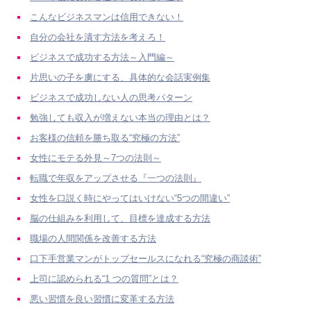
こんなビジネスマンは信用できない！
自分の会社を潰す方法を考えろ！
ビジネスで成功する方法～入門編～
片思いの子を虜にする、具体的な会話実例集
ビジネスで成功しない人の思考パターン
勉強しても収入が増えない本当の理由とは？
お客様の信頼を勝ち取る“究極の方法”
女性にモテる外見～7つの法則～
転職で年収をアップさせる『一つの法則』
女性を口説く時にやってはいけない“5つの間違い”
脳の仕組みを利用して、目標を達成する方法
職場の人間関係を改善する方法
口下手営業マンがトップセールスになれる“究極の商談術”
上司に認められる“1 つの質問”とは？
悪い習慣を良い習慣に変革する方法