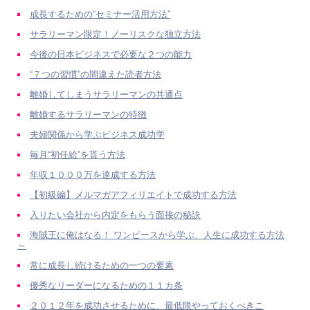
成長するための“セミナー活用方法”
サラリーマン限定！ノーリスクな独立方法
今後の日本ビジネスで必要な２つの能力
“７つの習慣”の間違えた読者方法
離婚してしまうサラリーマンの共通点
離婚するサラリーマンの特徴
夫婦関係から学ぶビジネス成功学
毎月“初任給”を貰う方法
年収１０００万を達成する方法
【初級編】メルマガアフィリエイトで成功する方法
入りたい会社から内定をもらう面接の秘訣
海賊王に俺はなる！ ワンピースから学ぶ、人生に成功する方法
～
常に成長し続けるための一つの要素
優秀なリーダーになるための１１カ条
２０１２年を成功させるために、最低限やっておくべきこ