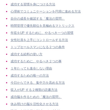
成功する習慣を身につける方法
心理術でコミュニケーションを円滑に進める方法
自分の成長を確認する「魔法の質問」
時間管理で優先順位を見極めるマトリックス
年収をUP するために、やるべき一つの習慣
女性社員を上手にコントロールする方法
トップセールスマンになる２つの条件
成功する給料の使い方
成功するために、やるべき２つの事
１年たっても進歩しない理由
成功するための唯一の方法
今日からできる、集中力を高める方法
収入がUP する２種類の読書方法
成功脳を作るための「魔法の質問」
休み明けの脳を活性化させる方法