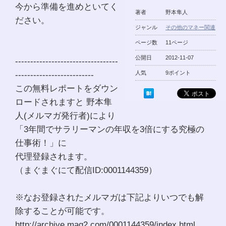
今から準備を進めといてく
著者
野本隼人
ださい。
ジャンル
その他のマネー関連
ページ数
11ページ
公開日
2012-11-07
----------------------------------
--------------------------
人気
9ポイント
この無料レポートをダウン
ロードされますと 野本隼
人(メルマガ発行者)により
「3年間でサラリーマンの年収を3倍にする究極の
仕事術！」に
代理登録されます。
（まぐまぐにて配信ID:0001144359）
※なお登録されたメルマガは下記よりいつでも解
除することが可能です。
http://archive.mag2.com/0001144359/index.html