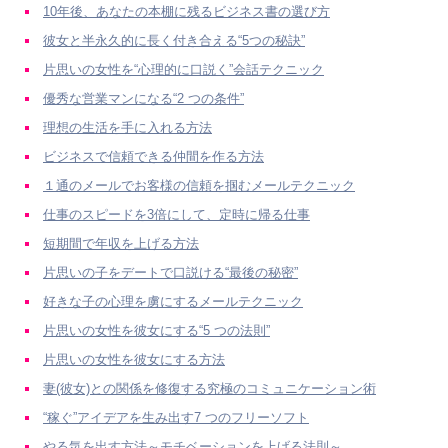
10年後、あなたの本棚に残るビジネス書の選び方
彼女と半永久的に長く付き合える“5つの秘訣”
片思いの女性を“心理的に口説く”会話テクニック
優秀な営業マンになる“2 つの条件”
理想の生活を手に入れる方法
ビジネスで信頼できる仲間を作る方法
１通のメールでお客様の信頼を掴むメールテクニック
仕事のスピードを3倍にして、定時に帰る仕事
短期間で年収を上げる方法
片思いの子をデートで口説ける“最後の秘密”
好きな子の心理を虜にするメールテクニック
片思いの女性を彼女にする“5 つの法則”
片思いの女性を彼女にする方法
妻(彼女)との関係を修復する究極のコミュニケーション術
“稼ぐ”アイデアを生み出す7 つのフリーソフト
やる気を出す方法～モチベーションを上げる法則～