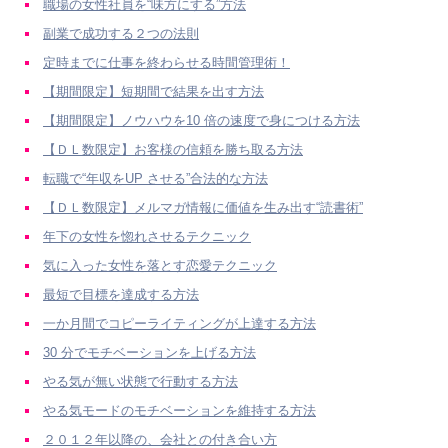
職場の女性社員を“味方にする”方法
副業で成功する２つの法則
定時までに仕事を終わらせる時間管理術！
【期間限定】短期間で結果を出す方法
【期間限定】ノウハウを10 倍の速度で身につける方法
【ＤＬ数限定】お客様の信頼を勝ち取る方法
転職で“年収をUP させる”合法的な方法
【ＤＬ数限定】メルマガ情報に価値を生み出す“読書術”
年下の女性を惚れさせるテクニック
気に入った女性を落とす恋愛テクニック
最短で目標を達成する方法
一か月間でコピーライティングが上達する方法
30 分でモチベーションを上げる方法
やる気が無い状態で行動する方法
やる気モードのモチベーションを維持する方法
２０１２年以降の、会社との付き合い方