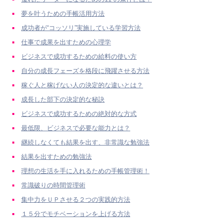
夢を叶うための手帳活用方法
成功者が“コッソリ”実施している学習方法
仕事で成果を出すための心理学
ビジネスで成功するための給料の使い方
自分の成長フェーズを格段に飛躍させる方法
稼ぐ人と稼げない人の決定的な違いとは？
成長した部下の決定的な秘訣
ビジネスで成功するための絶対的な方式
最低限、ビジネスで必要な能力とは？
継続しなくても結果を出す、非常識な勉強法
結果を出すための勉強法
理想の生活を手に入れるための手帳管理術！
常識破りの時間管理術
集中力をＵＰさせる２つの実践的方法
１５分でモチベーションを上げる方法