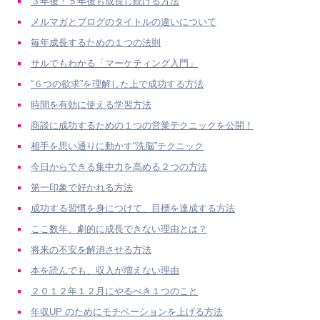
３年後・５年後も成長し続ける方法
メルマガとブログのタイトルの違いについて
毎年成長するための１つの法則
サルでもわかる「マーケティング入門」
“６つの欲求”を理解した上で成功する方法
時間を有効に使える学習方法
商談に成功するための１つの営業テクニックを公開！
相手を思い通りに動かす“洗脳”テクニック
今日からできる集中力を高める２つの方法
第一印象で好かれる方法
成功する習慣を身につけて、目標を達成する方法
ここ数年、劇的に成長できない理由とは？
将来の不安を解消させる方法
本を読んでも、収入が増えない理由
２０１２年１２月にやるべき１つのこと
年収UP のためにモチベーションを上げる方法