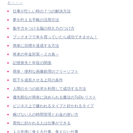
と・・・
仕事が忙しい時の７つの解決方法
夢を叶える手帳の活用方法
集中力をつける脳の持久力のつけ方
ブックオフで本を買っていたら成功できません！
簡単に目標を達成する方法
将来の年金対策～２カ条～
記憶喪失と年収の関係
簡単・便利な画像処理のフリーソフト
部下を成長させる上司の条件
人間の６つの欲求を利用して成功する方法
優先順位が簡単に決められる魔法のToDo リスト
ビジネス上で嫌われるタイプと好かれるタイプ
稼げない人の時間管理とお金の使い方
異性に好かれる人は仕事ができる
１０年後に食える仕事、食えない仕事