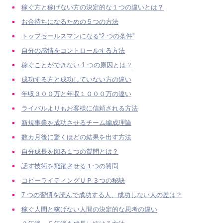
稼ぐ方と稼げない方の決定的な１つの違いとは？
お金持ちになるための５つの方法
トップセールスマンになる“2 つの条件”
自分の感情をコントロールする方法
稼ぐことができない 1 つの原因とは？
成功する方と成功していない方の違い
年収３００万と年収１０００万の違い
ライバルよりもお客様に信頼される方法
新規事業を成功させるチーム編成理論
数カ月後に驚くほどの結果を出す方法
自分成長を図る１つの質問とは？
話す技術を飛躍させる１つの質問
コピーライティングＵＰ３つの秘訣
7 つの習慣を読んで成功する人、成功しない人の差は？
稼ぐ人間と稼げない人間の決定的な思考の違い