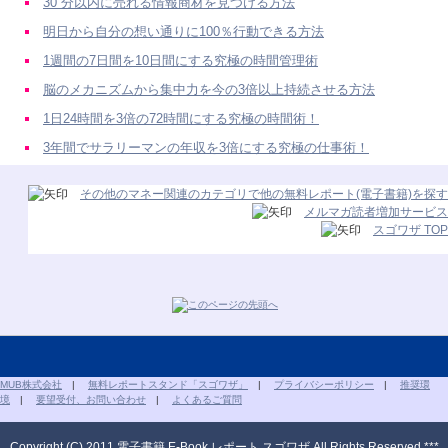
30 分以内に売れる情報商材を見つける方法
明日から自分の想い通りに100％行動できる方法
1週間の7日間を10日間にする究極の時間管理術
脳のメカニズムから集中力を今の3倍以上持続させる方法
1日24時間を3倍の72時間にする究極の時間術！
3年間でサラリーマンの年収を3倍にする究極の仕事術！
その他のマネー関連のカテゴリで他の無料レポート(電子書籍)を探す
メルマガ読者増加サービス
スゴワザ TOP
MUB株式会社
|
無料レポートスタンド「スゴワザ」
|
プライバシーポリシー
|
推奨環
境
|
要望受付、お問い合わせ
|
よくあるご質問
Copyright (C) 2011 電子書籍 E-Book レポート スゴワザ All Rights Reserved.***