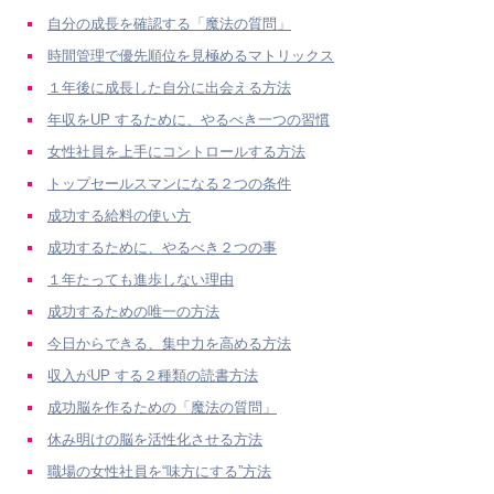
自分の成長を確認する「魔法の質問」
時間管理で優先順位を見極めるマトリックス
１年後に成長した自分に出会える方法
年収をUP するために、やるべき一つの習慣
女性社員を上手にコントロールする方法
トップセールスマンになる２つの条件
成功する給料の使い方
成功するために、やるべき２つの事
１年たっても進歩しない理由
成功するための唯一の方法
今日からできる、集中力を高める方法
収入がUP する２種類の読書方法
成功脳を作るための「魔法の質問」
休み明けの脳を活性化させる方法
職場の女性社員を“味方にする”方法