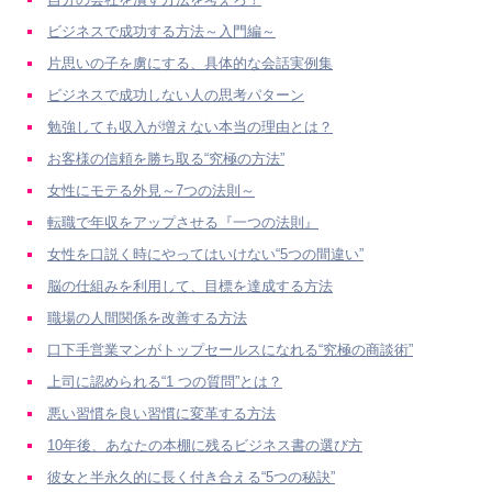
ビジネスで成功する方法～入門編～
片思いの子を虜にする、具体的な会話実例集
ビジネスで成功しない人の思考パターン
勉強しても収入が増えない本当の理由とは？
お客様の信頼を勝ち取る“究極の方法”
女性にモテる外見～7つの法則～
転職で年収をアップさせる『一つの法則』
女性を口説く時にやってはいけない“5つの間違い”
脳の仕組みを利用して、目標を達成する方法
職場の人間関係を改善する方法
口下手営業マンがトップセールスになれる“究極の商談術”
上司に認められる“1 つの質問”とは？
悪い習慣を良い習慣に変革する方法
10年後、あなたの本棚に残るビジネス書の選び方
彼女と半永久的に長く付き合える“5つの秘訣”