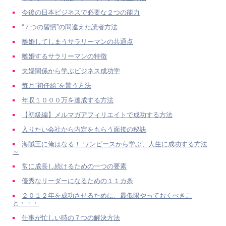
今後の日本ビジネスで必要な２つの能力
“７つの習慣”の間違えた読者方法
離婚してしまうサラリーマンの共通点
離婚するサラリーマンの特徴
夫婦関係から学ぶビジネス成功学
毎月“初任給”を貰う方法
年収１０００万を達成する方法
【初級編】メルマガアフィリエイトで成功する方法
入りたい会社から内定をもらう面接の秘訣
海賊王に俺はなる！ ワンピースから学ぶ、人生に成功する方法
～
常に成長し続けるための一つの要素
優秀なリーダーになるための１１カ条
２０１２年を成功させるために、最低限やっておくべきこ
と・・・
仕事が忙しい時の７つの解決方法