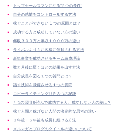
トップセールスマンになる“2 つの条件”
自分の感情をコントロールする方法
稼ぐことができない 1 つの原因とは？
成功する方と成功していない方の違い
年収３００万と年収１０００万の違い
ライバルよりもお客様に信頼される方法
新規事業を成功させるチーム編成理論
数カ月後に驚くほどの結果を出す方法
自分成長を図る１つの質問とは？
話す技術を飛躍させる１つの質問
コピーライティングＵＰ３つの秘訣
7 つの習慣を読んで成功する人、成功しない人の差は？
稼ぐ人間と稼げない人間の決定的な思考の違い
３年後・５年後も成長し続ける方法
メルマガとブログのタイトルの違いについて