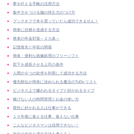
夢を叶える手帳の活用方法
集中力をつける脳の持久力のつけ方
ブックオフで本を買っていたら成功できません！
簡単に目標を達成する方法
将来の年金対策～２カ条～
記憶喪失と年収の関係
簡単・便利な画像処理のフリーソフト
部下を成長させる上司の条件
人間の６つの欲求を利用して成功する方法
優先順位が簡単に決められる魔法のToDo リスト
ビジネス上で嫌われるタイプと好かれるタイプ
稼げない人の時間管理とお金の使い方
異性に好かれる人は仕事ができる
１０年後に食える仕事、食えない仕事
こんなビジネスマンは信用できない！
自分の会社を潰す方法を考えろ！