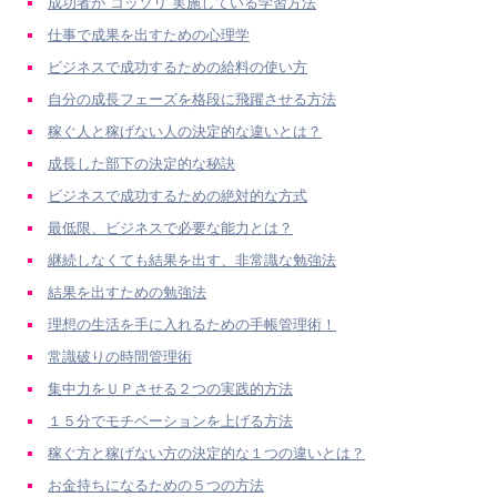
成功者が“コッソリ”実施している学習方法
仕事で成果を出すための心理学
ビジネスで成功するための給料の使い方
自分の成長フェーズを格段に飛躍させる方法
稼ぐ人と稼げない人の決定的な違いとは？
成長した部下の決定的な秘訣
ビジネスで成功するための絶対的な方式
最低限、ビジネスで必要な能力とは？
継続しなくても結果を出す、非常識な勉強法
結果を出すための勉強法
理想の生活を手に入れるための手帳管理術！
常識破りの時間管理術
集中力をＵＰさせる２つの実践的方法
１５分でモチベーションを上げる方法
稼ぐ方と稼げない方の決定的な１つの違いとは？
お金持ちになるための５つの方法