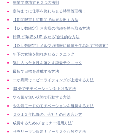
副業で成功する２つの法則
定時までに仕事を終わらせる時間管理術！
【期間限定】短期間で結果を出す方法
【ＤＬ数限定】お客様の信頼を勝ち取る方法
転職で“年収をUP させる”合法的な方法
【ＤＬ数限定】メルマガ情報に価値を生み出す“読書術”
年下の女性を惚れさせるテクニック
気に入った女性を落とす恋愛テクニック
最短で目標を達成する方法
一か月間でコピーライティングが上達する方法
30 分でモチベーションを上げる方法
やる気が無い状態で行動する方法
やる気モードのモチベーションを維持する方法
２０１２年以降の、会社との付き合い方
成長するための“セミナー活用方法”
サラリーマン限定！ノーリスクな独立方法