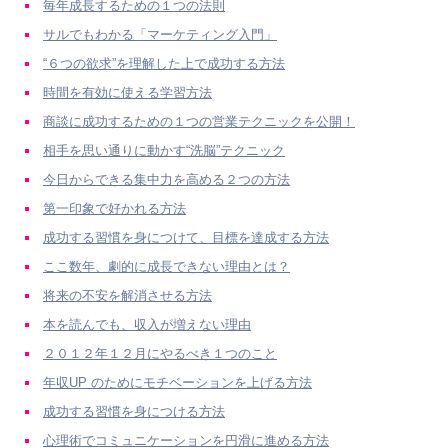
毎年成長するための１つの法則
サルでもわかる「マーケティング入門」
“６つの欲求”を理解した上で成功する方法
時間を有効に使える学習方法
商談に成功するための１つの営業テクニックを公開！
相手を思い通りに動かす“洗脳”テクニック
今日からできる集中力を高める２つの方法
第一印象で好かれる方法
成功する習慣を身につけて、目標を達成する方法
ここ数年、劇的に成長できない理由とは？
将来の不安を解消させる方法
本を読んでも、収入が増えない理由
２０１２年１２月にやるべき１つのこと
年収UP のためにモチベーションを上げる方法
成功する習慣を身につける方法
心理術でコミュニケーションを円滑に進める方法