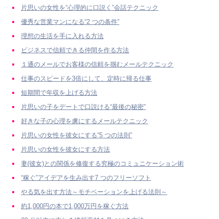
片思いの女性を“心理的に口説く”会話テクニック
優秀な営業マンになる“2 つの条件”
理想の生活を手に入れる方法
ビジネスで信頼できる仲間を作る方法
１通のメールでお客様の信頼を掴むメールテクニック
仕事のスピードを3倍にして、定時に帰る仕事
短期間で年収を上げる方法
片思いの子をデートで口説ける“最後の秘密”
好きな子の心理を虜にするメールテクニック
片思いの女性を彼女にする“5 つの法則”
片思いの女性を彼女にする方法
妻(彼女)との関係を修復する究極のコミュニケーション術
“稼ぐ”アイデアを生み出す7 つのフリーソフト
やる気を出す方法～モチベーションを上げる法則～
約1,000円の本で1,000万円を稼ぐ方法